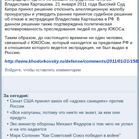
Владислава Карташова. 21 января 2011 года Высокий Суд
Кипра принял решение отклонить апелляционную жалобу
прокуратуры и утвердить раннее принятое судебное решение
об отказе в экстрадиции Владислава Карташова в РФ. В
данном решении также подтверждена политическая
мотивированность преследования людей по делу ЮКОСа.
Таким образом, до настоящего времени ни один человек,
связанный с ЮКОСом, который находится за пределами РФ и
в отношении которого ведется экстрадиция, не был выдан в
Россию.
http://www.khodorkovsky.ru/defense/comments/2011/01/21/158
Войдите
, чтобы оставлять комментарии
За сегодня:
Сенат США принял закон об «адских санкциях» против
России
«Все напуганы, потому что никто не знает, за кем они
придут»
Экс-министр обороны Михаил Федоров о том чего не успел
и на что надеется
Марк Солонин "Как Советский Союз победил в войне"