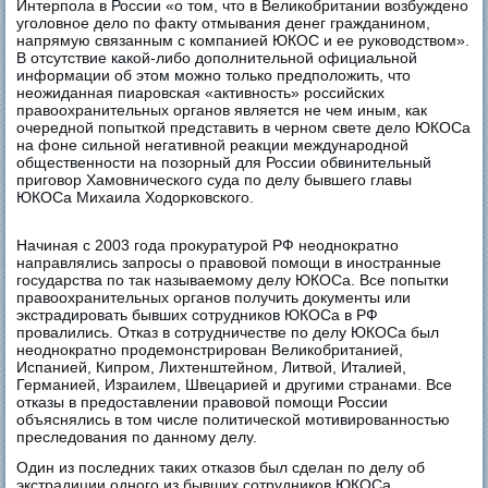
Интерпола в России «о том, что в Великобритании возбуждено
уголовное дело по факту отмывания денег гражданином,
напрямую связанным с компанией ЮКОС и ее руководством».
В отсутствие какой-либо дополнительной официальной
информации об этом можно только предположить, что
неожиданная пиаровская «активность» российских
правоохранительных органов является не чем иным, как
очередной попыткой представить в черном свете дело ЮКОСа
на фоне сильной негативной реакции международной
общественности на позорный для России обвинительный
приговор Хамовнического суда по делу бывшего главы
ЮКОСа Михаила Ходорковского.
Начиная с 2003 года прокуратурой РФ неоднократно
направлялись запросы о правовой помощи в иностранные
государства по так называемому делу ЮКОСа. Все попытки
правоохранительных органов получить документы или
экстрадировать бывших сотрудников ЮКОСа в РФ
провалились. Отказ в сотрудничестве по делу ЮКОСа был
неоднократно продемонстрирован Великобританией,
Испанией, Кипром, Лихтенштейном, Литвой, Италией,
Германией, Израилем, Швецарией и другими странами. Все
отказы в предоставлении правовой помощи России
объяснялись в том числе политической мотивированностью
преследования по данному делу.
Один из последних таких отказов был сделан по делу об
экстрадиции одного из бывших сотрудников ЮКОСа