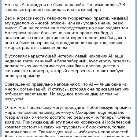
Но ведь AI никогда и не была «правой». Что изменилось? В
западных странах воцарилась иная атмосфера.
Вес и агрессивность лево-политкорректных практик, называй
эту идеологию «новой этикой» или как угодно иначе, резко
вырос. Они не совсем еще господствуют, но явно задают тон.
На первом плане больше не защита прав и свобод, а
наказание за грехи против политкорректности, как бы давно
они ни были совершены, и продвижение запретов, список
которых растет с каждым днем.
В условиях нарастающей истерии левый чиновник AI, еще
недавно такой ленивый и безалаберный, чует угрозу потерять
должность за идеологическую ошибку и превращается в
спятившего паникера, который остервенело топчет любую
нелевую крамолу.
Совершенно правильно напоминают, что AI — лишь одна из
многих организаций. И статусы, которая она присваивает или
отбирает, весят мало. Но ведь все прочие дышат тем же
воздухом.
О том, что Навальному могут присудить Нобелевскую премию
мира, напомнив нашему режиму о Сахарове, еще недавно
говорили как о чем-то достаточно реальном. А теперь? Очень
вряд ли. Присуждающий эту премию норвежский Нобелевский
комитет состоит из таких же трусоватых бюрократов, только
рангом повыше. Главное для них — избежать неприятностей.
Ведь так легко подобрать другого претендента, за которого не