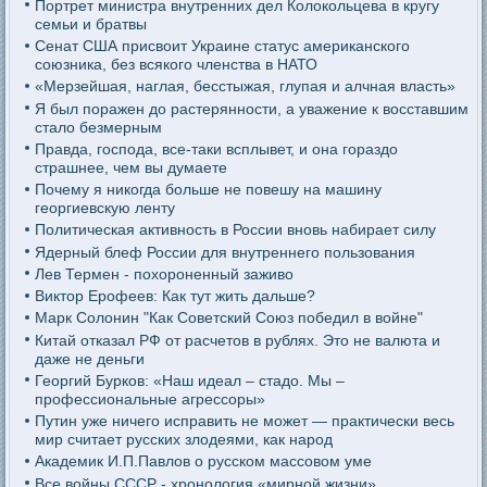
Портрет министра внутренних дел Колокольцева в кругу
семьи и братвы
Сенат США присвоит Украине статус американского
союзника, без всякого членства в НАТО
«Мерзейшая, наглая, бесстыжая, глупая и алчная власть»
Я был поражен до растерянности, а уважение к восставшим
стало безмерным
Правда, господа, все-таки всплывет, и она гораздо
страшнее, чем вы думаете
Почему я никогда больше не повешу на машину
георгиевскую ленту
Политическая активность в России вновь набирает силу
Ядерный блеф России для внутреннего пользования
Лев Термен - похороненный заживо
Виктор Ерофеев: Как тут жить дальше?
Марк Солонин "Как Советский Союз победил в войне"
Китай отказал РФ от расчетов в рублях. Это не валюта и
даже не деньги
Георгий Бурков: «Наш идеал – стадо. Мы –
профессиональные агрессоры»
Путин уже ничего исправить не может — практически весь
мир считает русских злодеями, как народ
Академик И.П.Павлов о русском массовом уме
Все войны СССР - хронология «мирной жизни»