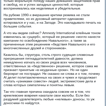
только моральную победу наших домашних защитников прав
и свобод, но и успех западных ценностей, которые
воспринимались как неделимые и убедительные.
На рубеже 1990-х вчерашние критики режима не стали
правителями, но их духовный авторитет одинаково
котировался и у нас, и на Западе. Это накладывало печать на
большие события.
А что мы видим сейчас? Amnesty International елейным тоном
извинилась за «ущерб», который ее решение «могло нанести
кампании по освобождению Навального», а также за
причиненные этим решением «бедствия Навального и его
многочисленных друзей и сторонников».
Казалось бы, структура, столь строго судящая словесные
прегрешения пятнадцатилетней давности, должна
немедленно изгнать из своих рядов всех чиновников,
ответственных за «бедственное» решение, которое сама же
признает принятым «в неудачные сроки». Но ни один
бюрократ не пострадал. Не сказано ни слова и о том, почему
AI делит политзаключенных на своих и чужих и продолжает
считать «узниками совести» людей, экстремистские дела и
слова которых симпатичны и понятны левым.
Так что главная причина скандала совсем не в том, что
кремлевские вовремя накатали свои жалобы. Если без
раздумий удовлетворять любые «нелевые» доносы, то уж
доносчики-то найдутся.