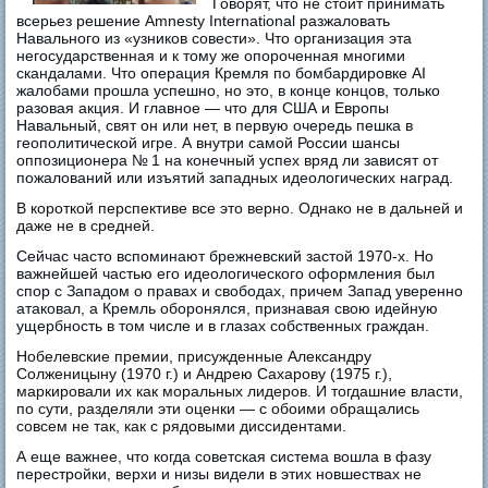
Говорят, что не стоит принимать
всерьез решение Amnesty International разжаловать
Навального из «узников совести». Что организация эта
негосударственная и к тому же опороченная многими
скандалами. Что операция Кремля по бомбардировке AI
жалобами прошла успешно, но это, в конце концов, только
разовая акция. И главное — что для США и Европы
Навальный, свят он или нет, в первую очередь пешка в
геополитической игре. А внутри самой России шансы
оппозиционера № 1 на конечный успех вряд ли зависят от
пожалований или изъятий западных идеологических наград.
В короткой перспективе все это верно. Однако не в дальней и
даже не в средней.
Сейчас часто вспоминают брежневский застой 1970-х. Но
важнейшей частью его идеологического оформления был
спор с Западом о правах и свободах, причем Запад уверенно
атаковал, а Кремль оборонялся, признавая свою идейную
ущербность в том числе и в глазах собственных граждан.
Нобелевские премии, присужденные Александру
Солженицыну (1970 г.) и Андрею Сахарову (1975 г.),
маркировали их как моральных лидеров. И тогдашние власти,
по сути, разделяли эти оценки — с обоими обращались
совсем не так, как с рядовыми диссидентами.
А еще важнее, что когда советская система вошла в фазу
перестройки, верхи и низы видели в этих новшествах не