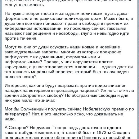
станут шельмовать.
Не нужны неприятности и западным политикам, пусть даже
формально и не радикалам-политкорректорам. Может быть, в
душе они все еще понимают права и свободы в прежнем их
либеральном истолковании, но поскольку сейчас таковыми
называют запрещения и несвободы, глупо и невыгодно идти
против течения.
Могут ли они от души осуждать наши новые и новейшие
законодательные запреты, многие из которых прекрасно
рифмуются с их домашними, формальными и
неформальными? Правда, у них нарушители платят
карьерами, а у нас отправляются в колонии — однако дает ли
эта тонкость моральный перевес, который был так очевиден
полвека назад?
Интересно, как они будут возражать против приравнивания
нападок на ветеранов к пропаганде нацизма? Уж не с точки ли
зрения абстрактных свобод? Но абстрактные свободы и для
них уже мало что значат.
Мог бы Солженицын получить сейчас Нобелевскую премию по
литературе? Нет, и это настолько ясно, что доказывать не
надо.
А Сахаров? Не думаю. Теперь ведь достаточно и одного
какого-нибудь компромата, а таковой был: в 1973-м Сахаров
подписал коллективное обращение к Пиночету с просьбой не