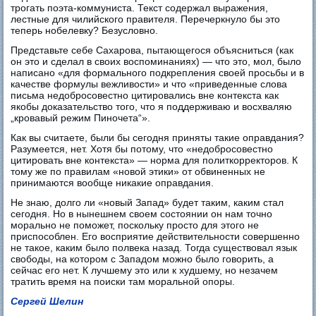
трогать поэта-коммуниста. Текст содержал выражения,
лестные для чилийского правителя. Перечеркнуло бы это
теперь нобелевку? Безусловно.
Представьте себе Сахарова, пытающегося объясниться (как
он это и сделал в своих воспоминаниях) — что это, мол, было
написано «для формального подкрепления своей просьбы и в
качестве формулы вежливости» и что «приведенные слова
письма недобросовестно цитировались вне контекста как
якобы доказательство того, что я поддерживаю и восхваляю
„кровавый режим Пиночета“».
Как вы считаете, были бы сегодня приняты такие оправдания?
Разумеется, нет. Хотя бы потому, что «недобросовестно
цитировать вне контекста» — норма для политкорректоров. К
тому же по правилам «новой этики» от обвиненных не
принимаются вообще никакие оправдания.
Не знаю, долго ли «новый Запад» будет таким, каким стал
сегодня. Но в нынешнем своем состоянии он нам точно
морально не поможет, поскольку просто для этого не
приспособлен. Его восприятие действительности совершенно
не такое, каким было полвека назад. Тогда существовал язык
свободы, на котором с Западом можно было говорить, а
сейчас его нет. К лучшему это или к худшему, но незачем
тратить время на поиски там моральной опоры.
Сергей Шелин