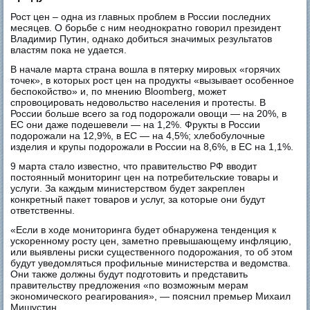
Рост цен – одна из главных проблем в России последних
месяцев. О борьбе с ним неоднократно говорил президент
Владимир Путин, однако добиться значимых результатов
властям пока не удается.
В начале марта страна вошла в пятерку мировых «горячих
точек», в которых рост цен на продукты «вызывает особенное
беспокойство» и, по мнению Bloomberg, может
спровоцировать недовольство населения и протесты. В
России больше всего за год подорожали овощи — на 20%, в
ЕС они даже подешевели — на 1,2%. Фрукты в России
подорожали на 12,9%, в ЕС — на 4,5%; хлебобулочные
изделия и крупы подорожали в России на 8,6%, в ЕС на 1,1%.
9 марта стало известно, что правительство РФ вводит
постоянный мониторинг цен на потребительские товары и
услуги. За каждым министерством будет закреплен
конкретный пакет товаров и услуг, за которые они будут
ответственны.
«Если в ходе мониторинга будет обнаружена тенденция к
ускоренному росту цен, заметно превышающему инфляцию,
или выявлены риски существенного подорожания, то об этом
будут уведомляться профильные министерства и ведомства.
Они также должны будут подготовить и представить
правительству предложения «по возможным мерам
экономического реагирования», — пояснил премьер Михаил
Мишустин.