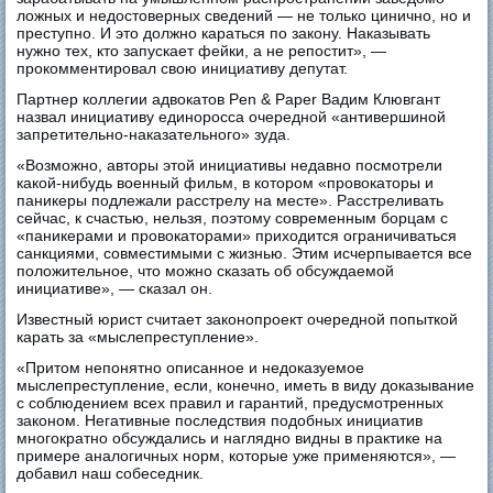
ложных и недостоверных сведений — не только цинично, но и
преступно. И это должно караться по закону. Наказывать
нужно тех, кто запускает фейки, а не репостит», —
прокомментировал свою инициативу депутат.
Партнер коллегии адвокатов Pen & Paper Вадим Клювгант
назвал инициативу единоросса очередной «антивершиной
запретительно-наказательного» зуда.
«Возможно, авторы этой инициативы недавно посмотрели
какой-нибудь военный фильм, в котором «провокаторы и
паникеры подлежали расстрелу на месте». Расстреливать
сейчас, к счастью, нельзя, поэтому современным борцам с
«паникерами и провокаторами» приходится ограничиваться
санкциями, совместимыми с жизнью. Этим исчерпывается все
положительное, что можно сказать об обсуждаемой
инициативе», — сказал он.
Известный юрист считает законопроект очередной попыткой
карать за «мыслепреступление».
«Притом непонятно описанное и недоказуемое
мыслепреступление, если, конечно, иметь в виду доказывание
с соблюдением всех правил и гарантий, предусмотренных
законом. Негативные последствия подобных инициатив
многократно обсуждались и наглядно видны в практике на
примере аналогичных норм, которые уже применяются», —
добавил наш собеседник.