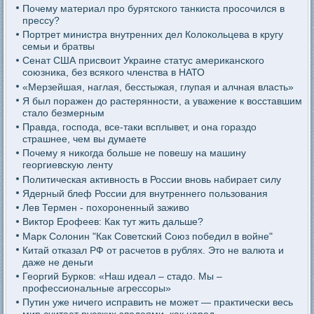
Почему материал про бурятского танкиста просочился в
прессу?
Портрет министра внутренних дел Колокольцева в кругу
семьи и братвы
Сенат США присвоит Украине статус американского
союзника, без всякого членства в НАТО
«Мерзейшая, наглая, бесстыжая, глупая и алчная власть»
Я был поражен до растерянности, а уважение к восставшим
стало безмерным
Правда, господа, все-таки всплывет, и она гораздо
страшнее, чем вы думаете
Почему я никогда больше не повешу на машину
георгиевскую ленту
Политическая активность в России вновь набирает силу
Ядерный блеф России для внутреннего пользования
Лев Термен - похороненный заживо
Виктор Ерофеев: Как тут жить дальше?
Марк Солонин "Как Советский Союз победил в войне"
Китай отказал РФ от расчетов в рублях. Это не валюта и
даже не деньги
Георгий Бурков: «Наш идеал – стадо. Мы –
профессиональные агрессоры»
Путин уже ничего исправить не может — практически весь