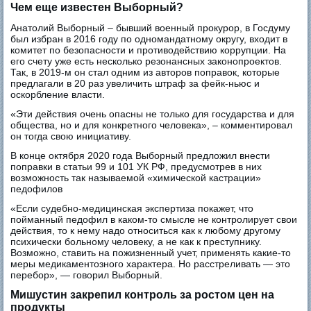
Чем еще известен Выборный?
Анатолий Выборный – бывший военный прокурор, в Госдуму
был избран в 2016 году по одномандатному округу, входит в
комитет по безопасности и противодействию коррупции. На
его счету уже есть несколько резонансных законопроектов.
Так, в 2019-м он стал одним из авторов поправок, которые
предлагали в 20 раз увеличить штраф за фейк-ньюс и
оскорбление власти.
«Эти действия очень опасны не только для государства и для
общества, но и для конкретного человека», – комментировал
он тогда свою инициативу.
В конце октября 2020 года Выборный предложил внести
поправки в статьи 99 и 101 УК РФ, предусмотрев в них
возможность так называемой «химической кастрации»
педофилов
«Если судебно-медицинская экспертиза покажет, что
пойманный педофил в каком-то смысле не контролирует свои
действия, то к нему надо относиться как к любому другому
психически больному человеку, а не как к преступнику.
Возможно, ставить на пожизненный учет, применять какие-то
меры медикаментозного характера. Но расстреливать — это
перебор», — говорил Выборный.
Мишустин закрепил контроль за ростом цен на
продукты