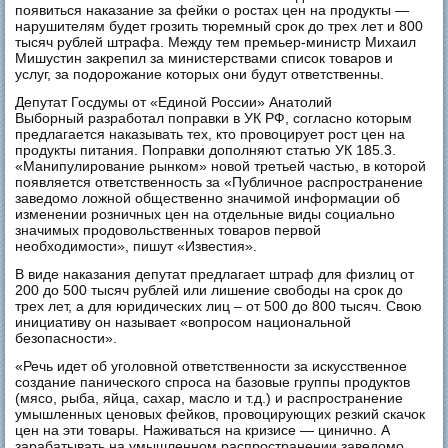
появиться наказание за фейки о ростах цен на продукты —
нарушителям будет грозить тюремный срок до трех лет и 800
тысяч рублей штрафа. Между тем премьер-министр Михаил
Мишустин закрепил за министерствами список товаров и
услуг, за подорожание которых они будут ответственны.
Депутат Госдумы от «Единой России» Анатолий
Выборный разработал поправки в УК РФ, согласно которым
предлагается наказывать тех, кто провоцирует рост цен на
продукты питания. Поправки дополняют статью УК 185.3.
«Манипулирование рынком» новой третьей частью, в которой
появляется ответственность за «Публичное распространение
заведомо ложной общественно значимой информации об
изменении розничных цен на отдельные виды социально
значимых продовольственных товаров первой
необходимости», пишут «Известия».
В виде наказания депутат предлагает штраф для физлиц от
200 до 500 тысяч рублей или лишение свободы на срок до
трех лет, а для юридических лиц – от 500 до 800 тысяч. Свою
инициативу он называет «вопросом национальной
безопасности».
«Речь идет об уголовной ответственности за искусственное
создание панического спроса на базовые группы продуктов
(мясо, рыба, яйца, сахар, масло и т.д.) и распространение
умышленных ценовых фейков, провоцирующих резкий скачок
цен на эти товары. Наживаться на кризисе — цинично. А
зарабатывать на умышленном распространении заведомо