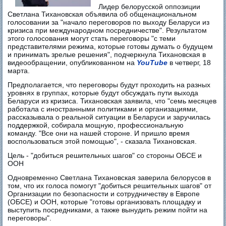
Лидер белорусской оппозиции
Светлана Тихановская объявила об общенациональном
голосовании за "начало переговоров по выходу Беларуси из
кризиса при международном посредничестве". Результатом
этого голосования могут стать переговоры "с теми
представителями режима, которые готовы думать о будущем
и принимать зрелые решения", подчеркнула Тихановская в
видеообращении, опубликованном на
YouTube
в четверг, 18
марта.
Предполагается, что переговоры будут проходить на разных
уровнях в группах, которые будут обсуждать пути выхода
Беларуси из кризиса. Тихановская заявила, что "семь месяцев
работала с иностранными политиками и организациями,
рассказывала о реальной ситуации в Беларуси и заручилась
поддержкой, собирала мощную, профессиональную
команду. "Все они на нашей стороне. И пришло время
воспользоваться этой помощью", - сказала Тихановская.
Цель - "добиться решительных шагов" со стороны ОБСЕ и
ООН
Одновременно Светлана Тихановская заверила белорусов в
том, что их голоса помогут "добиться решительных шагов" от
Организации по безопасности и сотрудничеству в Европе
(ОБСЕ) и ООН, которые "готовы организовать площадку и
выступить посредниками, а также вынудить режим пойти на
переговоры".