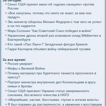
За сегодня:
Сенат США принял закон об «адских санкциях» против
России
«Все напуганы, потому что никто не знает, за кем они
придут»
Экс-министр обороны Михаил Федоров о том чего не успел
и на что надеется
Марк Солонин "Как Советский Союз победил в войне"
Украинские дроны второй раз атаковали склад Wildberries в
Екатеринбурге
Кто такой «Пал Лаич»? Загадочная фигура Кремля
Гарри Каспаров объявил войну либеральной тусовке
За все время:
Россия умирает
Мифы о Великой Войне
Почему материал про бурятского танкиста просочился в
прессу?
Портрет министра внутренних дел Колокольцева в кругу
семьи и братвы
Сенат США присвоит Украине статус американского
союзника, без всякого членства в НАТО
«Мерзейшая, наглая, бесстыжая, глупая и алчная власть»
Я был поражен до растерянности, а уважение к восставшим