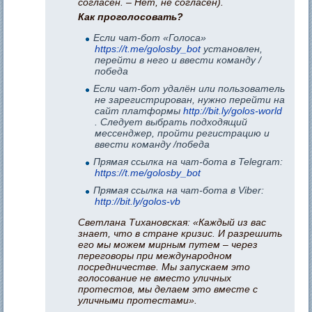
согласен. – Нет, не согласен).
Как проголосовать?
Если чат-бот «Голоса»
https://t.me/golosby_bot
​ установлен,
перейти в него и ввести команду /
победа
Если чат-бот удалён или пользователь
не зарегистрирован, нужно перейти на
сайт платформы
http://bit.ly/golos-world
. Следует выбрать подходящий
мессенджер, пройти регистрацию и
ввести команду /победа
Прямая ссылка на чат-бота в Telegram:
https://t.me/golosby_bot
Прямая ссылка на чат-бота в Viber:
http://bit.ly/golos-vb
Светлана Тихановская: «Каждый из вас
знает, что в стране кризис. И разрешить
его мы можем мирным путем – через
переговоры при международном
посредничестве. Мы запускаем это
голосование не вместо уличных
протестов, мы делаем это вместе с
уличными протестами».