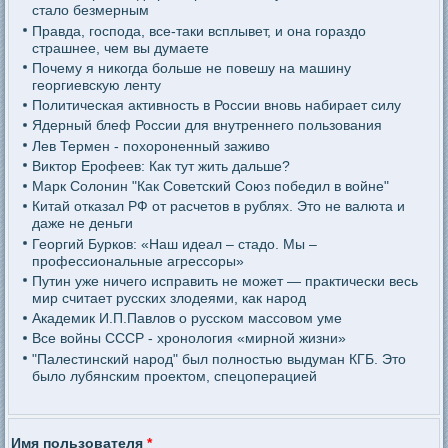
стало безмерным
Правда, господа, все-таки всплывет, и она гораздо
страшнее, чем вы думаете
Почему я никогда больше не повешу на машину
георгиевскую ленту
Политическая активность в России вновь набирает силу
Ядерный блеф России для внутреннего пользования
Лев Термен - похороненный заживо
Виктор Ерофеев: Как тут жить дальше?
Марк Солонин "Как Советский Союз победил в войне"
Китай отказал РФ от расчетов в рублях. Это не валюта и
даже не деньги
Георгий Бурков: «Наш идеал – стадо. Мы –
профессиональные агрессоры»
Путин уже ничего исправить не может — практически весь
мир считает русских злодеями, как народ
Академик И.П.Павлов о русском массовом уме
Все войны СССР - хронология «мирной жизни»
"Палестинский народ" был полностью выдуман КГБ. Это
было лубянским проектом, спецоперацией
Имя пользователя
*