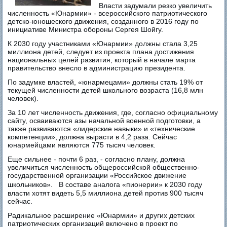
Власти задумали резко увеличить
численность «Юнармии» - всероссийского патриотического
детско-юношеского движения, созданного в 2016 году по
инициативе Министра обороны Сергея Шойгу.
К 2030 году участниками «Юнармии» должны стала 3,25
миллиона детей, следует из проекта плана достижения
национальных целей развития, который в начале марта
правительство внесло в администрацию президента.
По задумке властей, «юнармецами» должны стать 19% от
текущей численности детей школьного возраста (16,8 млн
человек).
За 10 лет численность движения, где, согласно официальному
сайту, осваиваются азы начальной военной подготовки, а
также развиваются «лидерские навыки» и «технические
компетенции», должна вырасти в 4,2 раза. Сейчас
юнармейцами являются 775 тысяч человек.
Еще сильнее - почти 6 раз, - согласно плану, должна
увеличиться численность общероссийской общественно-
государственной организации «Российское движение
школьников». В составе аналога «пионерии» к 2030 году
власти хотят видеть 5,5 миллиона детей против 900 тысяч
сейчас.
Радикальное расширение «Юнармии» и других детских
патриотических организаций включено в проект по