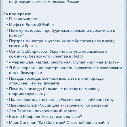
нефтехимических комплексов России
За все время:
Россия умирает
Мифы о Великой Войне
Почему материал про бурятского танкиста просочился в
прессу?
Портрет министра внутренних дел Колокольцева в кругу
семьи и братвы
Сенат США присвоит Украине статус американского
союзника, без всякого членства в НАТО
«Мерзейшая, наглая, бесстыжая, глупая и алчная власть»
Я был поражен до растерянности, а уважение к восставшим
стало безмерным
Правда, господа, все-таки всплывет, и она гораздо
страшнее, чем вы думаете
Почему я никогда больше не повешу на машину
георгиевскую ленту
Политическая активность в России вновь набирает силу
Ядерный блеф России для внутреннего пользования
Лев Термен - похороненный заживо
Виктор Ерофеев: Как тут жить дальше?
Марк Солонин "Как Советский Союз победил в войне"