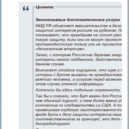
Цитата:
Эксклюзивные дипломатические услуги
МИД РФ объясняет вмешательство в дело Бу
защитой интересов россиян за рубежом. Но п
показывает, что гражданам не стоит рассчи
такую защиту, если они не могут принести
пропагандистскую пользу или не причастны к
«деликатным вопросам».
Запал, с которым Россия как держава защища
интересы своего подданного, действительно в
данном случае.
Возникает стойкое ощущение, что шум и яро
истории с Бутом вызваны не гражданством о
взятого человека, а испугом перед возможной 
этом случае утечкой информации.
Хотелось бы здесь побольше искренности.
Так бы и сказали, что Бут важен для России п
чем обычный турист, и тем более важно убере
контактов со следователями из США. А то,
примешивая глубокую заинтересованность к 
вроде Бута к делу защиты интересов наших
соотечественников за границей, это дело то
дискредитируют.