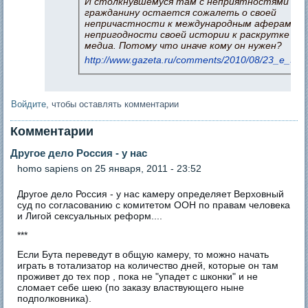
И столкнувшемуся там с неприятностями рос
гражданину остается сожалеть о своей
непричастности к международным аферам и
непригодности своей истории к раскрутке в м
медиа. Потому что иначе кому он нужен?
http://www.gazeta.ru/comments/2010/08/23_e_341
Войдите
, чтобы оставлять комментарии
Комментарии
Другое дело Россия - у нас
homo sapiens
on 25 января, 2011 - 23:52
Другое дело Россия - у нас камеру определяет Верховный
суд по согласованию с комитетом ООН по правам человека
и Лигой сексуальных реформ....
***
Если Бута переведут в общую камеру, то можно начать
играть в тотализатор на количество дней, которые он там
проживет до тех пор , пока не "упадет с шконки" и не
сломает себе шею (по заказу властвующего ныне
подполковника).