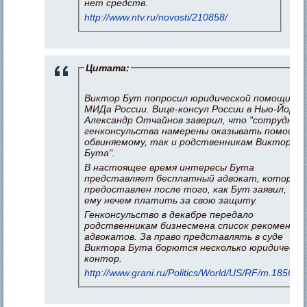
нет средств.
http://www.ntv.ru/novosti/210858/
Цитата:
Виктор Бут попросил юридической помощи у
МИДа России. Вице-консул России в Нью-Йорке
Александр Отчайнов заверил, что "сотрудник
генконсульства намерены оказывать помощь 
обвиняемому, так и родственникам Виктора
Бута".
В настоящее время интересы Бута
представляет бесплатный адвокат, который
предоставлен после того, как Бут заявил, чт
ему нечем платить за свою защиту.
Генконсульство в декабре передало
родственникам бизнесмена список рекоменду
адвокатов. За право представлять в суде
Виктора Бута борются несколько юридически
контор.
http://www.grani.ru/Politics/World/US/RF/m.185601