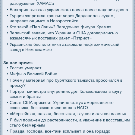
разоружения ХАМАСа
Болгария вызвала украинского посла после падения дрона
Турция запретила транзит через Дарданеллы судам,
направляющимся в Новороссийск
Кто такой «Пал Лаич»? Загадочная фигура Кремля
Зеленский заявил, что Украина и США договорились о
ежемесячных поставках ракет «Пэтриот»
Украинские беспилотники атаковали нефтехимический
завод в Нижнекамске
За все время:
Россия умирает
Мифы о Великой Войне
Почему материал про бурятского танкиста просочился в
прессу?
Портрет министра внутренних дел Колокольцева в кругу
семьи и братвы
Сенат США присвоит Украине статус американского
союзника, без всякого членства в НАТО
«Мерзейшая, наглая, бесстыжая, глупая и алчная власть»
Я был поражен до растерянности, а уважение к восставшим
стало безмерным
Правда, господа, все-таки всплывет, и она гораздо