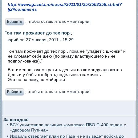
http://www.gazeta.ru/social/2011/01/25/3503358.shtml?
lj2#comments
, чтобы оставлять комментарии
Войдите
"он там проживет до тех пор ,
юрий
on 27 января, 2011 - 15:29
"он там проживет до тех пор , пока не "упадет с шконки" и
не сломает себе шею (по заказу властвующего ныне
подполковника)."
Вот именно,зачем тратить деньги на команду адвокатов.
Деньги у бабы отобрать,подельника замочить.
Это по нашему,по майорски.
, чтобы оставлять комментарии
Войдите
За сегодня:
ВСУ уничтожили позицию комплекса ПВО С-400 рядом с
«дворцом Путина»
Израиль отвергает план по Газе и не выведет войска до