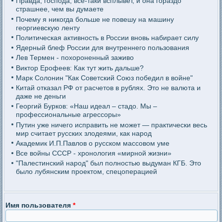
Правда, господа, все-таки всплывет, и она гораздо
страшнее, чем вы думаете
Почему я никогда больше не повешу на машину
георгиевскую ленту
Политическая активность в России вновь набирает силу
Ядерный блеф России для внутреннего пользования
Лев Термен - похороненный заживо
Виктор Ерофеев: Как тут жить дальше?
Марк Солонин "Как Советский Союз победил в войне"
Китай отказал РФ от расчетов в рублях. Это не валюта и
даже не деньги
Георгий Бурков: «Наш идеал – стадо. Мы –
профессиональные агрессоры»
Путин уже ничего исправить не может — практически весь
мир считает русских злодеями, как народ
Академик И.П.Павлов о русском массовом уме
Все войны СССР - хронология «мирной жизни»
"Палестинский народ" был полностью выдуман КГБ. Это
было лубянским проектом, спецоперацией
Имя пользователя
*