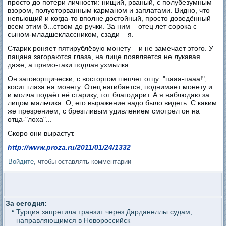
просто до потери личности: нищий, рваный, с полубезумным
взором, полуоторванным карманом и заплатами. Видно, что
непьющий и когда-то вполне достойный, просто доведённый
всем этим б...ством до ручки. За ним – отец лет сорока с
сыном-младшеклассником, сзади – я.
Старик роняет пятирублёвую монету – и не замечает этого. У
пацана загораются глаза, на лице появляется не лукавая
даже, а прямо-таки подлая ухмылка.
Он заговорщически, с восторгом шепчет отцу: "пааа-пааа!",
косит глаза на монету. Отец нагибается, поднимает монету и
и молча подаёт её старику, тот благодарит. А я наблюдаю за
лицом мальчика. О, его выражение надо было видеть. С каким
же презрением, с брезгливым удивлением смотрел он на
отца-"лоха"...
Скоро они вырастут.
http://www.proza.ru/2011/01/24/1332
Войдите
, чтобы оставлять комментарии
За сегодня:
Турция запретила транзит через Дарданеллы судам,
направляющимся в Новороссийск