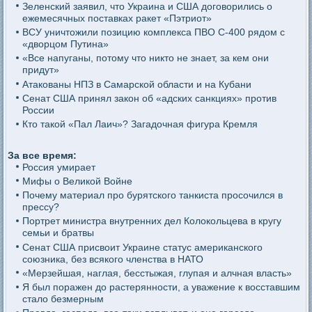
Зеленский заявил, что Украина и США договорились о
ежемесячных поставках ракет «Пэтриот»
ВСУ уничтожили позицию комплекса ПВО С-400 рядом с
«дворцом Путина»
«Все напуганы, потому что никто не знает, за кем они
придут»
Атакованы НПЗ в Самарской области и на Кубани
Сенат США принял закон об «адских санкциях» против
России
Кто такой «Пал Лаич»? Загадочная фигура Кремля
За все время:
Россия умирает
Мифы о Великой Войне
Почему материал про бурятского танкиста просочился в
прессу?
Портрет министра внутренних дел Колокольцева в кругу
семьи и братвы
Сенат США присвоит Украине статус американского
союзника, без всякого членства в НАТО
«Мерзейшая, наглая, бесстыжая, глупая и алчная власть»
Я был поражен до растерянности, а уважение к восставшим
стало безмерным