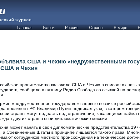
ии
ческий журнал
Главная
Блоги
Россия
Страны
В мире
Н
объявила США и Чехию «недружественными госу
 США и Чехия
ссийское правительство включило США и Чехию в список так наз
сударств, сообщило в пятницу Радио Свобода со ссылкой на распо
я.
рмин «недружественное государство» впервые возник в российском
гда президент РФ Владимир Путин подписал указ, в котором говор
ссии страны могут подпасть под ограничения, касающиеся найма 
аждан других стран в свои дипломатические миссии.
Чехия может нанять в свои дипломатические представительства 19 
, а Соединенные Штаты в принципе лишаются такого права. Мног
имают сотрудников местного происхождения на технические должно