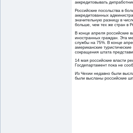
аккредитовывать дипработнико
Российские посольства в бол
аккредитованных администрат
значительную разницу в числ
больше, чем тех же стран в Р
В конце апреля российские в
иностранных граждан. Эта м
службы на 75%. В конце апре
американские туристические 
сокращения штата представи
14 мая российские власти ре
Госдепартамент пока не соо
Из Чехии недавно были высла
были высланы российские ш