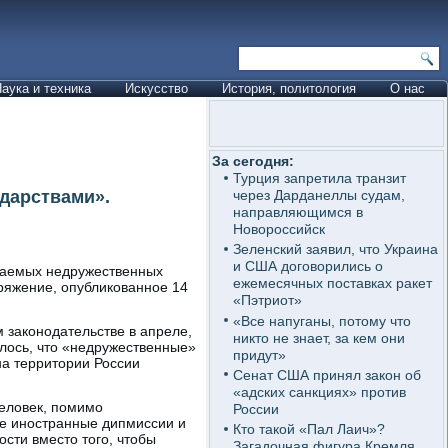
аука и техника
Искусство
История, политология
О нас
За сегодня:
Турция запретила транзит
дарствами».
через Дарданеллы судам,
направляющимся в
Новороссийск
Зеленский заявил, что Украина
и США договорились о
ываемых недружественных
ежемесячных поставках ракет
ряжение, опубликованное 14
«Пэтриот»
«Все напуганы, потому что
 законодательстве в апреле,
никто не знает, за кем они
илось, что «недружественные»
придут»
на территории России
Сенат США принял закон об
«адских санкциях» против
человек, помимо
России
ие иностранные дипмиссии и
Кто такой «Пал Лаич»?
сти вместо того, чтобы
Загадочная фигура Кремля