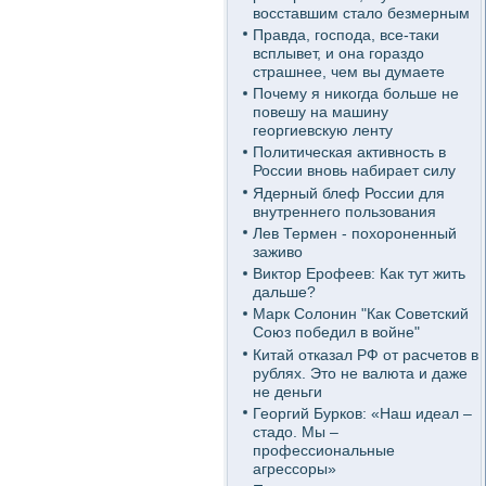
восставшим стало безмерным
Правда, господа, все-таки
всплывет, и она гораздо
страшнее, чем вы думаете
Почему я никогда больше не
повешу на машину
георгиевскую ленту
Политическая активность в
России вновь набирает силу
Ядерный блеф России для
внутреннего пользования
Лев Термен - похороненный
заживо
Виктор Ерофеев: Как тут жить
дальше?
Марк Солонин "Как Советский
Союз победил в войне"
Китай отказал РФ от расчетов в
рублях. Это не валюта и даже
не деньги
Георгий Бурков: «Наш идеал –
стадо. Мы –
профессиональные
агрессоры»