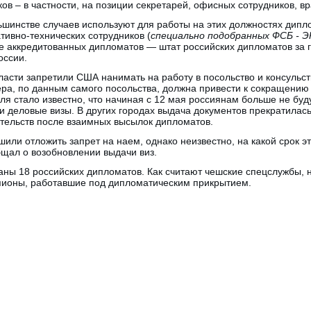
в – в частности, на позиции секретарей, офисных сотрудников, вра
ьшинстве случаев используют для работы на этих должностях дипл
ивно-технических сотрудников (
специально подобранных ФСБ - Э
е аккредитованных дипломатов — штат российских дипломатов за 
оссии.
ласти запретили США нанимать на работу в посольство и консульс
ера, по данным самого посольства, должна привести к сокращению
ля стало известно, что начиная с 12 мая россиянам больше не буд
и деловые визы. В других городах выдача документов прекратилас
тельств после взаимных высылок дипломатов.
шили отложить запрет на наем, однако неизвестно, на какой срок э
бщал о возобновлении выдачи виз.
ны 18 российских дипломатов. Как считают чешские спецслужбы, н
пионы, работавшие под дипломатическим прикрытием.