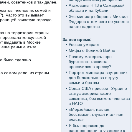
чей, советников и так далее.
Атакованы НПЗ в Самарской
оматов, членов их семей и
области и на Кубани
Р
). Часто это вызывает
Экс-министр обороны Михаил
границей зачастую гораздо
Федоров о том чего не успел и
на что надеется
тва на территории страны
 персонала консульской
За все время:
ут выдавать в Москве
Россия умирает
ь еще раньше из-за
Мифы о Великой Войне
Почему материал про
то было сделано.
бурятского танкиста
просочился в прессу?
Портрет министра внутренних
а самом деле, из страны
дел Колокольцева в кругу
семьи и братвы
Сенат США присвоит Украине
статус американского
союзника, без всякого членства
в НАТО
«Мерзейшая, наглая,
бесстыжая, глупая и алчная
власть»
Я был поражен до
растерянности, а уважение к