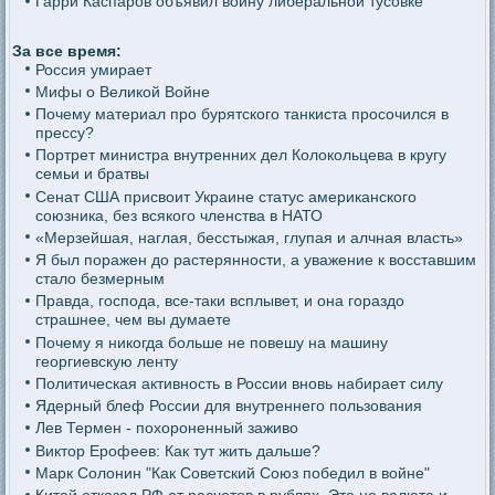
Гарри Каспаров объявил войну либеральной тусовке
За все время:
Россия умирает
Мифы о Великой Войне
Почему материал про бурятского танкиста просочился в
прессу?
Портрет министра внутренних дел Колокольцева в кругу
семьи и братвы
Сенат США присвоит Украине статус американского
союзника, без всякого членства в НАТО
«Мерзейшая, наглая, бесстыжая, глупая и алчная власть»
Я был поражен до растерянности, а уважение к восставшим
стало безмерным
Правда, господа, все-таки всплывет, и она гораздо
страшнее, чем вы думаете
Почему я никогда больше не повешу на машину
георгиевскую ленту
Политическая активность в России вновь набирает силу
Ядерный блеф России для внутреннего пользования
Лев Термен - похороненный заживо
Виктор Ерофеев: Как тут жить дальше?
Марк Солонин "Как Советский Союз победил в войне"