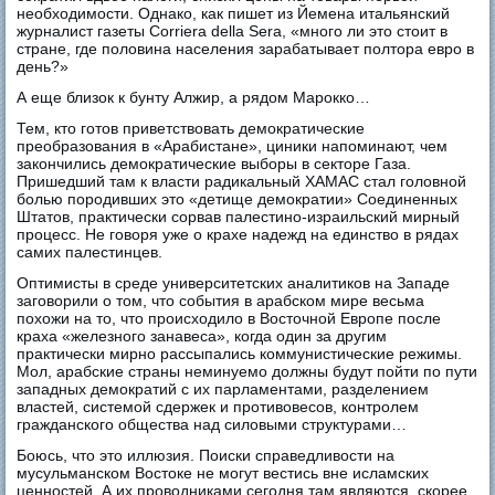
необходимости. Однако, как пишет из Йемена итальянский
журналист газеты Corriera della Sera, «много ли это стоит в
стране, где половина населения зарабатывает полтора евро в
день?»
А еще близок к бунту Алжир, а рядом Марокко…
Тем, кто готов приветствовать демократические
преобразования в «Арабистане», циники напоминают, чем
закончились демократические выборы в секторе Газа.
Пришедший там к власти радикальный ХАМАС стал головной
болью породивших это «детище демократии» Соединенных
Штатов, практически сорвав палестино-израильский мирный
процесс. Не говоря уже о крахе надежд на единство в рядах
самих палестинцев.
Оптимисты в среде университетских аналитиков на Западе
заговорили о том, что события в арабском мире весьма
похожи на то, что происходило в Восточной Европе после
краха «железного занавеса», когда один за другим
практически мирно рассыпались коммунистические режимы.
Мол, арабские страны неминуемо должны будут пойти по пути
западных демократий с их парламентами, разделением
властей, системой сдержек и противовесов, контролем
гражданского общества над силовыми структурами…
Боюсь, что это иллюзия. Поиски справедливости на
мусульманском Востоке не могут вестись вне исламских
ценностей. А их проводниками сегодня там являются, скорее,