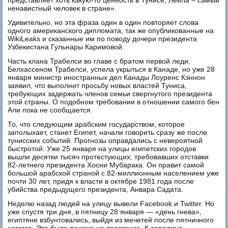
ненавистный человек в стране».
Удивительно, но эта фраза один в один повторяет слова
одного американского дипломата, так же опубликованные на
WikiLeaks и сказанные им по поводу дочери президента
Узбекистана Гульнары Каримовой.
Часть клана Трабелси во главе с братом первой леди,
Белхассеном Трабелси, успела укрыться в Канаде, но уже 28
января министр иностранных дел Канады Лоуренс Кэннон
заявил, что выполнит просьбу новых властей Туниса,
требующих задержать членов семьи свергнутого президента
этой страны. О подобном требовании в отношении самого бен
Али пока не сообщается.
То, что следующим арабским государством, которое
заполыхает, станет Египет, начали говорить сразу же после
тунисских событий. Прогнозы оправдались с невероятной
быстротой. Уже 25 января на улицы египетских городов
вышли десятки тысяч протестующих, требовавших отставки
82-летнего президента Хосни Мубарака. Он правит самой
большой арабской страной с 82-миллионным населением уже
почти 30 лет, придя к власти в октябре 1981 года после
убийства предыдущего президента, Анвара Садата.
Неделю назад людей на улицу вывели Facebook и Twitter. Но
уже спустя три дня, в пятницу 28 января — «день гнева»,
египтяне взбунтовались, выйдя из мечетей после пятничного
намаза. Это было похоже на восстание. К середине