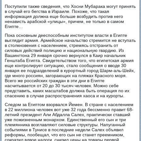
Поступили также сведения, что Хосни Мубарака могут принять
в случай его бегства в Израиле. Похоже, что такая
информация должна еще больше возбудить против него
ненависть арабской «улицы», причем, не только в самом
Египте…
Пока основным дееспособным институтом власти в Египте
выглядит армия. Армейское начальство стремится не вступать
в столкновения с населением, стремясь отстранить от
силовых действий полицию и национальную гвардию. Из
Вашингтона 29 января срочно вернулся в Каир начальник
Генштаба Египта. Свидетельством того, что египетская армия
еще контролирует ситуацию, стало сообщения о вводе 30
января ее подразделений в курортный город Шарм-аль-Шейх,
где много россиян, загорающих на пляжах Красного моря.
Всего же российских граждан в эти дни в Египте
насчитывается от 20 до 30 тысяч человек. Можно себе
представить, каких масштабов должна быть операция по их
спасению в случае распространения хаоса и на курорты.
Следом за Египтом взорвался Йемен. В стране с населением
в 22 миллиона человек вот уже 32 года бессменно правит 68-
летний президент Али Абдалла Салех, практически ставший
уже пожизненным монархом. Единственный его сын и три
племянника возглавляют силовые структуры. Напуганный
событиями в Тунисе в последние недели Салех объявил
реформы, пообещал, что его сын не станет преемником,
сократил вдвое налоги, снизил цены на товары первой