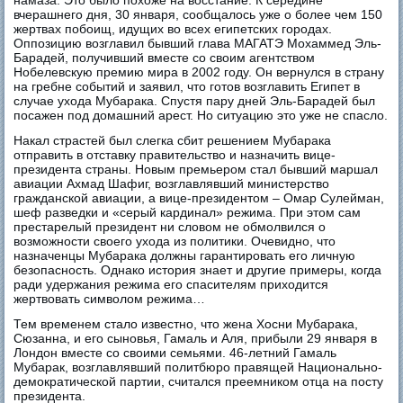
вчерашнего дня, 30 января, сообщалось уже о более чем 150
жертвах побоищ, идущих во всех египетских городах.
Оппозицию возглавил бывший глава МАГАТЭ Мохаммед Эль-
Барадей, получивший вместе со своим агентством
Нобелевскую премию мира в 2002 году. Он вернулся в страну
на гребне событий и заявил, что готов возглавить Египет в
случае ухода Мубарака. Спустя пару дней Эль-Барадей был
посажен под домашний арест. Но ситуацию это уже не спасло.
Накал страстей был слегка сбит решением Мубарака
отправить в отставку правительство и назначить вице-
президента страны. Новым премьером стал бывший маршал
авиации Ахмад Шафиг, возглавлявший министерство
гражданской авиации, а вице-президентом – Омар Сулейман,
шеф разведки и «серый кардинал» режима. При этом сам
престарелый президент ни словом не обмолвился о
возможности своего ухода из политики. Очевидно, что
назначенцы Мубарака должны гарантировать его личную
безопасность. Однако история знает и другие примеры, когда
ради удержания режима его спасителям приходится
жертвовать символом режима…
Тем временем стало известно, что жена Хосни Мубарака,
Сюзанна, и его сыновья, Гамаль и Аля, прибыли 29 января в
Лондон вместе со своими семьями. 46-летний Гамаль
Мубарак, возглавлявший политбюро правящей Национально-
демократической партии, считался преемником отца на посту
президента.