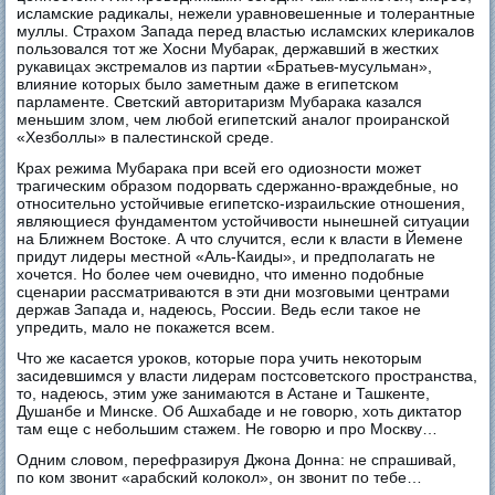
исламские радикалы, нежели уравновешенные и толерантные
муллы. Страхом Запада перед властью исламских клерикалов
пользовался тот же Хосни Мубарак, державший в жестких
рукавицах экстремалов из партии «Братьев-мусульман»,
влияние которых было заметным даже в египетском
парламенте. Светский авторитаризм Мубарака казался
меньшим злом, чем любой египетский аналог проиранской
«Хезболлы» в палестинской среде.
Крах режима Мубарака при всей его одиозности может
трагическим образом подорвать сдержанно-враждебные, но
относительно устойчивые египетско-израильские отношения,
являющиеся фундаментом устойчивости нынешней ситуации
на Ближнем Востоке. А что случится, если к власти в Йемене
придут лидеры местной «Аль-Каиды», и предполагать не
хочется. Но более чем очевидно, что именно подобные
сценарии рассматриваются в эти дни мозговыми центрами
держав Запада и, надеюсь, России. Ведь если такое не
упредить, мало не покажется всем.
Что же касается уроков, которые пора учить некоторым
засидевшимся у власти лидерам постсоветского пространства,
то, надеюсь, этим уже занимаются в Астане и Ташкенте,
Душанбе и Минске. Об Ашхабаде и не говорю, хоть диктатор
там еще с небольшим стажем. Не говорю и про Москву…
Одним словом, перефразируя Джона Донна: не спрашивай,
по ком звонит «арабский колокол», он звонит по тебе…