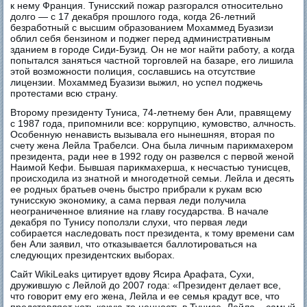
к нему Франция. Тунисский пожар разгорался относительно
долго — с 17 декабря прошлого года, когда 26-летний
безработный с высшим образованием Мохаммед Буазизи
облил себя бензином и поджег перед административным
зданием в городе Сиди-Бузид. Он не мог найти работу, а когда
попытался заняться частной торговлей на базаре, его лишила
этой возможности полиция, сославшись на отсутствие
лицензии. Мохаммед Буазизи выжил, но успел поджечь
протестами всю страну.
Второму президенту Туниса, 74-летнему бен Али, правящему
с 1987 года, припомнили все: коррупцию, кумовство, алчность.
Особенную ненависть вызывала его нынешняя, вторая по
счету жена Лейла Трабелси. Она была личным парикмахером
президента, ради нее в 1992 году он развелся с первой женой
Наимой Кефи. Бывшая парикмахерша, к несчастью тунисцев,
происходила из знатной и многодетной семьи. Лейла и десять
ее родных братьев очень быстро прибрали к рукам всю
тунисскую экономику, а сама первая леди получила
неограниченное влияние на главу государства. В начале
декабря по Тунису поползли слухи, что первая леди
собирается наследовать пост президента, к тому времени сам
бен Али заявил, что отказывается баллотироваться на
следующих президентских выборах.
Сайт WikiLeaks цитирует вдову Ясира Арафата, Сухи,
дружившую с Лейлой до 2007 года: «Президент делает все,
что говорит ему его жена, Лейла и ее семья крадут все, что
представляет хоть какую-то ценность в Тунисе, Лейла – самый