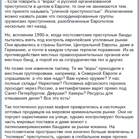
- Если говорить о "ворах" и русской организованной
преступности в целом в Европе, то они не занимаются тем,
что принято называть "уличной преступностью". Исключением
можно назвать разве что скоординированные группы
грузинских преступников, разоблаченные Европолом
несколько лет назад.
Но, вспомним 1990-е, когда постсоветские преступные банды
пытались взять под контроль европейские уголовные рынки.
Они врывались в страны Балтии, Центральной Европы, даже в
Германию, и почти в каждом случае терпели поражение. Из-за
противодействия местных правоохранительных органов или
местных банд, а порой из-за сотрудничества тех и других.
Но позже они изменили тактику. Те же "воры" приходили к
местным группировкам, например, в Северной Европе и
спрашивали: а что вам надо? Вам нужно оружие? У нас
полные склады! Наркотики? Половина афганского героина
проходит через Россию, а метамфетамин варят прямо под
Санкт-Петербургом. Девушки? Хакеры? Ресурсы для
отмывания денег? Все это есть!
Так постепенно русская мафия превратилась в настоящих
оптовых продавцов на мировом криминальном рынке. Они не
торгуют наркотиками на улице, однако контролируют большую
часть мировых поставок и даже воюют с
латиноамериканскими бандами за рынки кокаина. На
постсоветском пространстве они конечно больше вовлечены в
"полевую" преступность, однако в глобальном мире прочно