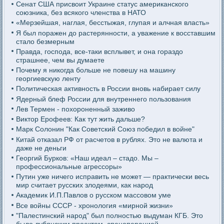
Сенат США присвоит Украине статус американского
союзника, без всякого членства в НАТО
«Мерзейшая, наглая, бесстыжая, глупая и алчная власть»
Я был поражен до растерянности, а уважение к восставшим
стало безмерным
Правда, господа, все-таки всплывет, и она гораздо
страшнее, чем вы думаете
Почему я никогда больше не повешу на машину
георгиевскую ленту
Политическая активность в России вновь набирает силу
Ядерный блеф России для внутреннего пользования
Лев Термен - похороненный заживо
Виктор Ерофеев: Как тут жить дальше?
Марк Солонин "Как Советский Союз победил в войне"
Китай отказал РФ от расчетов в рублях. Это не валюта и
даже не деньги
Георгий Бурков: «Наш идеал – стадо. Мы –
профессиональные агрессоры»
Путин уже ничего исправить не может — практически весь
мир считает русских злодеями, как народ
Академик И.П.Павлов о русском массовом уме
Все войны СССР - хронология «мирной жизни»
"Палестинский народ" был полностью выдуман КГБ. Это
было лубянским проектом, спецоперацией