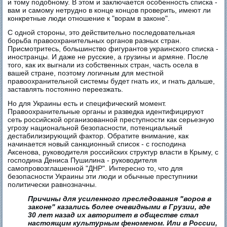
и тому подобному. В этом и заключается особенность списка -
вам и самому нетрудно в конце концов проверить, имеют ли
конкретные люди отношение к "ворам в законе".
С одной стороны, это действительно последовательная
борьба правоохранительных органов разных стран.
Присмотритесь, большинство фигурантов украинского списка -
иностранцы. И даже не русские, а грузины и армяне. После
того, как их выгнали из собственных стран, часть осела в
вашей стране, поэтому логичным для местной
правоохранительной системы будет гнать их, и гнать дальше,
заставлять постоянно переезжать.
Но для Украины есть и специфический момент.
Правоохранительные органы и разведка идентифицируют
сеть российской организованной преступности как серьезную
угрозу национальной безопасности, потенциальный
дестабилизирующий фактор. Обратите внимание, как
начинается новый санкционный список - с господина
Аксенова, руководителя российских структур власти в Крыму, с
господина Дениса Пушилина - руководителя
самопровозглашенной "ДНР". Интересно то, что для
безопасности Украины эти люди и обычные преступники
политически равнозначны.
Причины для усиленного преследования "воров в
законе" казались более очевидными в Грузии, где
30 лет назад их авторитет в обществе стал
настоящим культурным феноменом. Или в России,