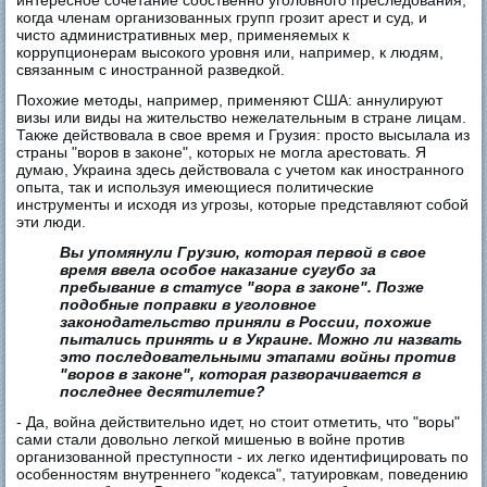
интересное сочетание собственно уголовного преследования,
когда членам организованных групп грозит арест и суд, и
чисто административных мер, применяемых к
коррупционерам высокого уровня или, например, к людям,
связанным с иностранной разведкой.
Похожие методы, например, применяют США: аннулируют
визы или виды на жительство нежелательным в стране лицам.
Также действовала в свое время и Грузия: проcто высылала из
страны "воров в законе", которых не могла арестовать. Я
думаю, Украина здесь действовала с учетом как иностранного
опыта, так и используя имеющиеся политические
инструменты и исходя из угрозы, которые представляют собой
эти люди.
Вы упомянули Грузию, которая первой в свое
время ввела особое наказание сугубо за
пребывание в статусе "вора в законе". Позже
подобные поправки в уголовное
законодательство приняли в России, похожие
пытались принять и в Украине. Можно ли назвать
это последовательными этапами войны против
"воров в законе", которая разворачивается в
последнее десятилетие?
- Да, война действительно идет, но стоит отметить, что "воры"
сами стали довольно легкой мишенью в войне против
организованной преступности - их легко идентифицировать по
особенностям внутреннего "кодекса", татуировкам, поведению