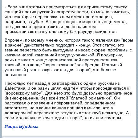
- Если внимательно присмотреться к американскому списку
санкций против русской оргпреступности, то можно заметить,
что некоторые персонажи в нем имеют регистрацию,
например, в Дубае. В конце концов, в мире есть еще места,
где довольно приятно жить и где не слишком
присматриваются к уголовному бэкграунду резидентов.
Впрочем, по моему мнению, история такого явления как "воры
в законе" действительно подходит к концу. Этот статус, это
звание перестало быть выгодным и несет, скорее, проблемы с
каждым новой кампанией вроде украинской. Я подчеркну,
речь не идет о конце организованной преступности как
таковой, а о конце "воров в законе" как бренда. Реальный
уголовный рынок закрывается для "воров", это больше
невыгодно.
Несколько лет назад я разговаривал с одним русским из
Дагестана, и он размышлял над тем чтобы присоединиться к
"воровскому миру". Для него это было довольно прагматичное
бизнес-решение, без всей этой "блатной романтики". Он
рассуждал о появлении покровителей, определенном
авторитете, но в конце концов пришел к мысли, что в
долгосрочной перспективе вступать в этот клуб невыгодно. А
если молодняк не хочет идти в "воры", то их дни сочтены.
Игорь Бурдыга