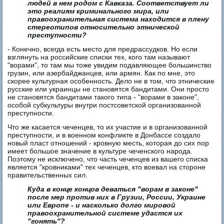
людей в нем родом с Кавказа. Соответствует ли
это реалиям криминального мира, или
правоохранительная система находится в плену
стереотипов относительно этнической
преступности?
- Конечно, всегда есть место для предрассудков. Но если
взглянуть на российские списки тех, кого там называют
"ворами", то там мы тоже увидим подавляющее большинство
грузин, или азербайджанцев, или армян. Как по мне, это
скорее культурная особенность. Дело не в том, что этнические
русские или украинцы не становятся бандитами. Они просто
не становятся бандитами такого типа - "ворами в законе",
особой субкультуры внутри постсоветской организованной
преступности.
Что же касается чеченцев, то их участие и в организованной
преступности, и в военном конфликте в Донбассе создало
новый пласт отношений - кровную месть, которая до сих пор
имеет большое значение в культуре чеченского народа.
Поэтому не исключено, что часть чеченцев из вашего списка
является "кровниками" тех чеченцев, кто воевал на стороне
правительственных сил.
Куда в конце концов деваться "ворам в законе"
после мер против них в Грузии, России, Украине
или Европе - и насколько долго мировой
правоохранительной системе удастся их
"гонять"?