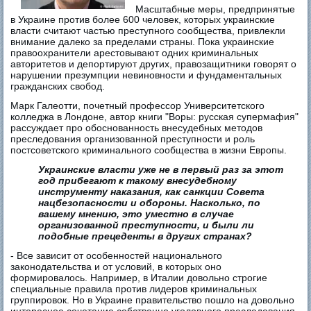
Масштабные меры, предпринятые
в Украине против более 600 человек, которых украинские
власти считают частью преступного сообщества, привлекли
внимание далеко за пределами страны. Пока украинские
правоохранители арестовывают одних криминальных
авторитетов и депортируют других, правозащитники говорят о
нарушении презумпции невиновности и фундаментальных
гражданских свобод.
Марк Галеотти, почетный профессор Университетского
колледжа в Лондоне, автор книги "Воры: русская супермафия"
рассуждает про обоснованность внесудебных методов
преследования организованной преступности и роль
постсоветского криминального сообщества в жизни Европы.
Украинские власти уже не в первый раз за этот
год прибегают к такому внесудебному
инструменту наказания, как санкции Совета
нацбезопасности и обороны. Насколько, по
вашему мнению, это уместно в случае
организованной преступности, и были ли
подобные прецеденты в других странах?
- Все зависит от особенностей национального
законодательства и от условий, в которых оно
формировалось. Например, в Италии довольно строгие
специальные правила против лидеров криминальных
группировок. Но в Украине правительство пошло на довольно