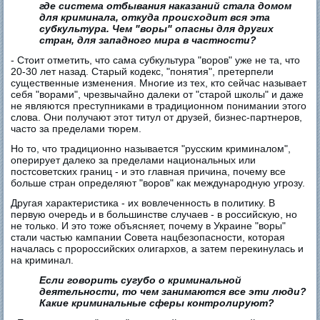
где система отбывания наказаний стала домом
для криминала, откуда происходит вся эта
субкультура. Чем "воры" опасны для других
стран, для западного мира в частности?
- Стоит отметить, что сама субкультура "воров" уже не та, что
20-30 лет назад. Старый кодекс, "понятия", претерпели
существенные изменения. Многие из тех, кто сейчас называет
себя "ворами", чрезвычайно далеки от "старой школы" и даже
не являются преступниками в традиционном понимании этого
слова. Они получают этот титул от друзей, бизнес-партнеров,
часто за пределами тюрем.
Но то, что традиционно называется "русским криминалом",
оперирует далеко за пределами национальных или
постсоветских границ - и это главная причина, почему все
больше стран определяют "воров" как международную угрозу.
Другая характеристика - их вовлеченность в политику. В
первую очередь и в большинстве случаев - в российскую, но
не только. И это тоже объясняет, почему в Украине "воры"
стали частью кампании Совета нацбезопасности, которая
началась с пророссийских олигархов, а затем перекинулась и
на криминал.
Если говорить сугубо о криминальной
деятельности, то чем занимаются все эти люди?
Какие криминальные сферы контролируют?