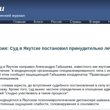
ии
ческий журнал
Главная
Блоги
Россия
Страны
В мире
Н
рия: Суд в Якутске постановил принудительно л
д в Якутске направил Александра Габышева, известного как якутс
чение "в медицинскую организацию специализированного типа с 
 этом сообщил защищающий Габышева координатор "Правозащиты
янишников.
 словам юриста, до вступления судебного постановления в силу е
ражу. Кроме того, суд вынес частное определение в отношении ад
ей "стыдно участвовать в таком процессе".
аходящегося в Якутском психоневрологическом диспансере шаман
стоянные ощущения слабости, головокружения и сонливости.