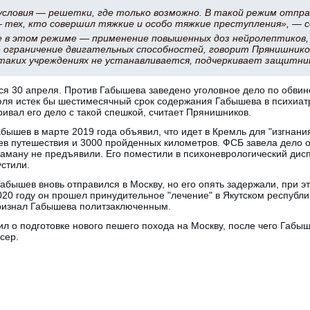
условия — решетки, где только возможно. В такой режим отпра
— тех, кто совершил тяжкие и особо тяжкие преступления», — 
е в этом режиме — применение повышенных доз нейролептиков,
 ограничение двигательных способностей, говорит Прянишников
 таких учреждениях не устанавливается, подчеркивает защитни
я 30 апреля. Против Габышева заведено уголовное дело по обвин
июля истек бы шестимесячный срок содержания Габышева в психиат
ивал его дело с такой спешкой, считает Прянишников.
бышев в марте 2019 года объявил, что идет в Кремль для "изгнани
ев путешествия и 3000 пройденных километров. ФСБ завела дело о
аману не предъявили. Его поместили в психоневрологический дисп
стили.
абышев вновь отправился в Москву, но его опять задержали, при э
020 году он прошел принудительное "лечение" в Якутском республ
ризнал Габышева политзаключенным.
ил о подготовке нового пешего похода на Москву, после чего Габы
сер.