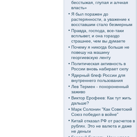
бесстыжая, глупая и алчная
власть»
Я был поражен до
растерянности, а уважение к
восставшим стало безмерным
Правда, господа, все-таки
всплывет, и она гораздо
страшнее, чем вы думаете
Почему я никогда больше не
повешу на машину
георгиевскую ленту
Политическая активность в
России вновь набирает силу
Ядерный блеф России для
внутреннего пользования
Лев Термен - похороненный
заживо
Виктор Ерофеев: Как тут жить
дальше?
Марк Солонин "Как Советский
Союз победил в войне"
Китай отказал РФ от расчетов в
рублях. Это не валюта и даже
не деньги