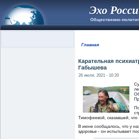
Эхо Росс
Общественно-полити
Главная
Вы здесь
Карательная психиат
Габышева
26 июля, 2021 - 10:20
Су
ле
Об
Пр
По
ст
Тимофеевой, сказавшей, что 
В июне сообщалось, что у н
здоровье - он испытывает по