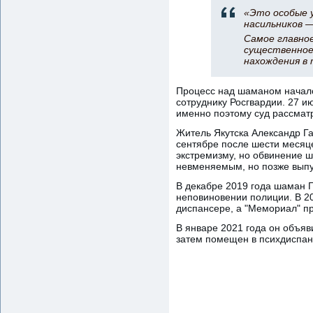
«Это особые 
насильников 
Самое главно
существенное
нахождения в
Процесс над шаманом началс
сотруднику Росгвардии. 27 
именно поэтому суд рассматр
Житель Якутска Александр Га
сентябре после шести месяц
экстремизму, но обвинение ш
невменяемым, но позже выпу
В декабре 2019 года шаман Г
неповиновении полиции. В 2
диспансере, а "Мемориал" п
В январе 2021 года он объяв
затем помещен в психдиспан