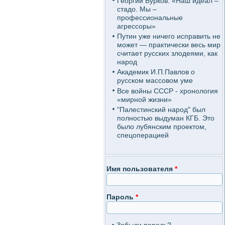
Георгий Бурков: «Наш идеал –
стадо. Мы –
профессиональные
агрессоры»
Путин уже ничего исправить не
может — практически весь мир
считает русских злодеями, как
народ
Академик И.П.Павлов о
русском массовом уме
Все войны СССР - хронология
«мирной жизни»
"Палестинский народ" был
полностью выдуман КГБ. Это
было лубянским проектом,
спецоперацией
Имя пользователя
*
Пароль
*