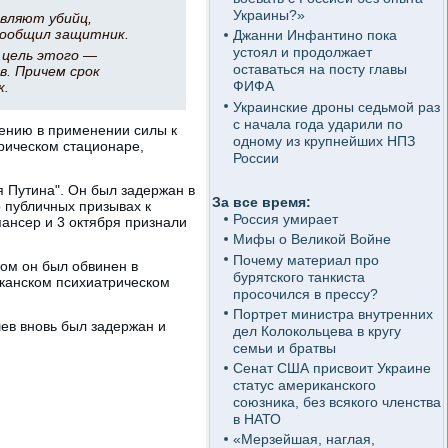
Украины?»
вляют убийц,
сообщил защитник.
Джанни Инфантино пока
устоял и продолжает
 цель этого —
оставаться на посту главы
. Причем срок
ФИФА
к.
Украинские дроны седьмой раз
с начала года ударили по
ению в применении силы к
одному из крупнейших НПЗ
рическом стационаре,
России
я Путина". Он был задержан в
За все время:
 публичных призывах к
Россия умирает
ансер и 3 октября признали
Мифы о Великой Войне
Почему материал про
том он был обвинен в
бурятского танкиста
иканском психиатрическом
просочился в прессу?
Портрет министра внутренних
шев вновь был задержан и
дел Колокольцева в кругу
семьи и братвы
Сенат США присвоит Украине
статус американского
союзника, без всякого членства
в НАТО
«Мерзейшая, наглая,