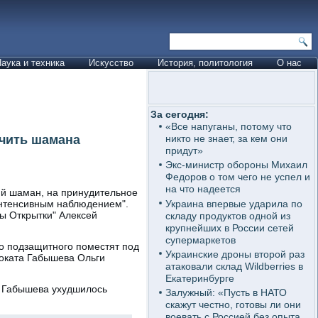
аука и техника
Искусство
История, политология
О нас
За сегодня:
«Все напуганы, потому что
ечить шамана
никто не знает, за кем они
придут»
Экс-министр обороны Михаил
Федоров о том чего не успел и
на что надеется
кий шаман, на принудительное
Украина впервые ударила по
интенсивным наблюдением".
 Открытки" Алексей
складу продуктов одной из
крупнейших в России сетей
супермаркетов
го подзащитного поместят под
Украинские дроны второй раз
воката Габышева Ольги
атаковали склад Wildberries в
Екатеринбурге
а Габышева ухудшилось
Залужный: «Пусть в НАТО
скажут честно, готовы ли они
воевать с Россией без опыта