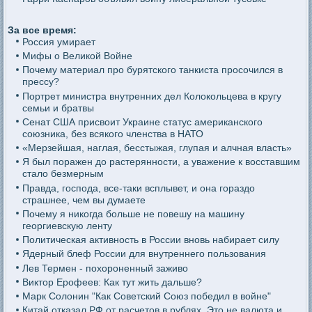
За все время:
Россия умирает
Мифы о Великой Войне
Почему материал про бурятского танкиста просочился в
прессу?
Портрет министра внутренних дел Колокольцева в кругу
семьи и братвы
Сенат США присвоит Украине статус американского
союзника, без всякого членства в НАТО
«Мерзейшая, наглая, бесстыжая, глупая и алчная власть»
Я был поражен до растерянности, а уважение к восставшим
стало безмерным
Правда, господа, все-таки всплывет, и она гораздо
страшнее, чем вы думаете
Почему я никогда больше не повешу на машину
георгиевскую ленту
Политическая активность в России вновь набирает силу
Ядерный блеф России для внутреннего пользования
Лев Термен - похороненный заживо
Виктор Ерофеев: Как тут жить дальше?
Марк Солонин "Как Советский Союз победил в войне"
Китай отказал РФ от расчетов в рублях. Это не валюта и