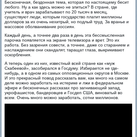
Бесконечная, бездонная тема, которая по настоящему бесит
любого. Ну а как здесь можно не злиться? В стране, где
учитель и врач зарабатывают по 20 тысяч в месяц,
существуют люди, которым государство платит миллионы
долларов за их очень нехитрый, но подлый труд. За вранье и
массовое оболванивание россиян.
Каждый день, а точнее два раза в день эта бессмысленная
парочка появляется на экране телевизора и врет. Это их
работа. Без зазрения совести, а точнее, даже со старанием и
наслаждением они скандалят, таращат глаза, выкрикивают
оскорбления.
А теперь один из них, известный всей стране как «муж
Скабеевой», засобирался в Госдуму. Избирается не где-
нибудь, а в одном из самых оппозиционных округов в Москве.
И это прекрасный повод рассказать вам, как много на самом
деле можно заработать на истерике и лжи в федеральном
эфире и бесконечных рассказах про загнивающий запад,
укрофашистов, бандеровцев и Госдеп США, виноватый во
всем. Очень много можно заработать, сотни миллионов.