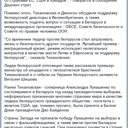
со странами ЕС, США и Канадой", - говорится в сообщении
Даунинг-стрит.
Помимо этого, Тихановская и Джонсон обсудили поддержку
белорусской диаспоры в Великобритании, а также
возможность поднять вопрос о ситуации в Беларуси в
международных организациях - ОБСЕ, Совете Безопасности и
Совете по правам человека ООН.
"Со временем террор против белорусов стал затрагивать
жизнь и безопасность других государств. Ярчайший пример -
миграционный кризис: режим использует нелегальных
мигрантов в качестве мести Литве и Евросоюзу за поддержку
белорусов", - сказала Тихановская.
Лидер белорусской оппозиции также рассказала премьер-
министру об инциденте с легкоатлеткой Кристиной
Тимановской и о гибели на Украине белорусского активиста
Виталия Шишова.
Ранее Тихановская - соперница Александра Лукашенко по
состоявшимся в Беларуси год назад президентским выборам,
неформально признанная многими странами мира в качестве
лидера белорусского гражданского общества - посетила с
визитом США, где, помимо прочего, была принята в Белом
Доме президентом Джо Байденом.
Страны Запада не признали победу Лукашенко на выборах в
связи с фальсификациями, а также ввели против Беларуси
несколько пакетов санкций. Они призывают провести в стране