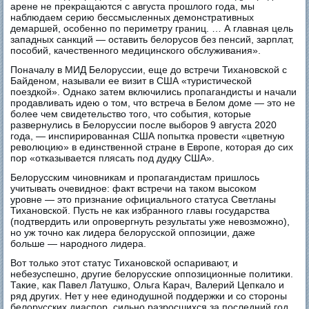
арене не прекращаются с августа прошлого года, мы
наблюдаем серию бессмысленных демонстративных
демаршей, особенно по периметру границ. … А главная цель
западных санкций — оставить белорусов без пенсий, зарплат,
пособий, качественного медицинского обслуживания».
Поначалу в МИД Белоруссии, еще до встречи Тихановской с
Байденом, называли ее визит в США «туристической
поездкой». Однако затем включились пропагандисты и начали
продавливать идею о том, что встреча в Белом доме — это не
более чем свидетельство того, что события, которые
развернулись в Белоруссии после выборов 9 августа 2020
года, — инспирированная США попытка провести «цветную
революцию» в единственной стране в Европе, которая до сих
пор «отказывается плясать под дудку США».
Белорусским чиновникам и пропагандистам пришлось
учитывать очевидное: факт встречи на таком высоком
уровне — это признание официального статуса Светланы
Тихановской. Пусть не как избранного главы государства
(подтвердить или опровергнуть результаты уже невозможно),
но уж точно как лидера белорусской оппозиции, даже
больше — народного лидера.
Вот только этот статус Тихановской оспаривают, и
небезуспешно, другие белорусские оппозиционные политики.
Такие, как Павел Латушко, Ольга Карач, Валерий Цепкало и
ряд других. Нет у нее единодушной поддержки и со стороны
белорусских диаспор, сильно разросшихся за последний год