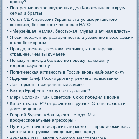
прессу?
Портрет министра внутренних дел Колокольцева в кругу
семьи и братвы
Сенат США присвоит Украине статус американского
союзника, без всякого членства в НАТО
«Мерзейшая, наглая, бесстыжая, глупая и алчная власть»
Я был поражен до растерянности, а уважение к восставшим
стало безмерным
Правда, господа, все-таки всплывет, и она гораздо
страшнее, чем вы думаете
Почему я никогда больше не повешу на машину
георгиевскую ленту
Политическая активность в России вновь набирает силу
Ядерный блеф России для внутреннего пользования
Лев Термен - похороненный заживо
Виктор Ерофеев: Как тут жить дальше?
Марк Солонин "Как Советский Союз победил в войне"
Китай отказал РФ от расчетов в рублях. Это не валюта и
даже не деньги
Георгий Бурков: «Наш идеал – стадо. Мы –
профессиональные агрессоры»
Путин уже ничего исправить не может — практически весь
мир считает русских злодеями, как народ
Академик И.П.Павлов о русском массовом уме