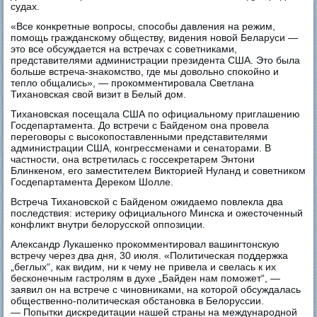
судах.
«Все конкретные вопросы, способы давления на режим,
помощь гражданскому обществу, видения новой Беларуси —
это все обсуждается на встречах с советниками,
представителями администрации президента США. Это была
больше встреча-знакомство, где мы довольно спокойно и
тепло общались», — прокомментировала Светлана
Тихановская свой визит в Белый дом.
Тихановская посещала США по официальному приглашению
Госдепартамента. До встречи с Байденом она провела
переговоры с высокопоставленными представителями
администрации США, конгрессменами и сенаторами. В
частности, она встретилась с госсекретарем Энтони
Блинкеном, его заместителем Викторией Нуланд и советником
Госдепартамента Дереком Шолле.
Встреча Тихановской с Байденом ожидаемо повлекла два
последствия: истерику официального Минска и ожесточенный
конфликт внутри белорусской оппозиции.
Александр Лукашенко прокомментировал вашингтонскую
встречу через два дня, 30 июля. «Политическая поддержка
„беглых“, как видим, ни к чему не привела и свелась к их
бесконечным гастролям в духе „Байден нам поможет“, —
заявил он на встрече с чиновниками, на которой обсуждалась
общественно-политическая обстановка в Белоруссии.
— Попытки дискредитации нашей страны на международной