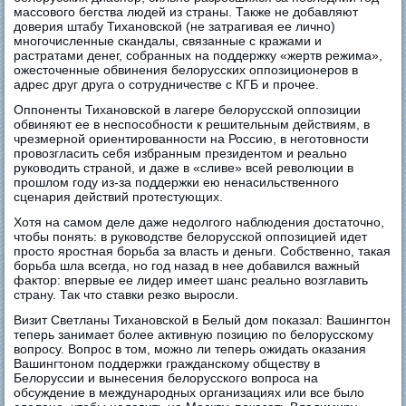
массового бегства людей из страны. Также не добавляют
доверия штабу Тихановской (не затрагивая ее лично)
многочисленные скандалы, связанные с кражами и
растратами денег, собранных на поддержку «жертв режима»,
ожесточенные обвинения белорусских оппозиционеров в
адрес друг друга о сотрудничестве с КГБ и прочее.
Оппоненты Тихановской в лагере белорусской оппозиции
обвиняют ее в неспособности к решительным действиям, в
чрезмерной ориентированности на Россию, в неготовности
провозгласить себя избранным президентом и реально
руководить страной, и даже в «сливе» всей революции в
прошлом году из-за поддержки ею ненасильственного
сценария действий протестующих.
Хотя на самом деле даже недолгого наблюдения достаточно,
чтобы понять: в руководстве белорусской оппозицией идет
просто яростная борьба за власть и деньги. Собственно, такая
борьба шла всегда, но год назад в нее добавился важный
фактор: впервые ее лидер имеет шанс реально возглавить
страну. Так что ставки резко выросли.
Визит Светланы Тихановской в Белый дом показал: Вашингтон
теперь занимает более активную позицию по белорусскому
вопросу. Вопрос в том, можно ли теперь ожидать оказания
Вашингтоном поддержки гражданскому обществу в
Белоруссии и вынесения белорусского вопроса на
обсуждение в международных организациях или все было