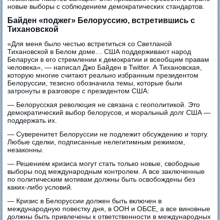
новые выборы с соблюдением демократических стандартов.
Байден «поджег» Белоруссию, встретившись с
Тихановской
«Для меня было честью встретиться со Светланой
Тихановской в Белом доме… США поддерживают народ
Беларуси в его стремлении к демократии и всеобщим правам
человека», — написал Джо Байден в Twitter. А Тихановская,
которую многие считают реально избранным президентом
Белоруссии, тезисно обозначила темы, которые были
затронуты в разговоре с президентом США:
— Белорусская революция не связана с геополитикой. Это
демократический выбор белорусов, и моральный долг США —
поддержать их.
— Суверенитет Белоруссии не подлежит обсуждению и торгу.
Любые сделки, подписанные нелегитимным режимом,
незаконны.
— Решением кризиса могут стать только новые, свободные
выборы под международным контролем. А все заключенные
по политическим мотивам должны быть освобождены без
каких-либо условий.
— Кризис в Белоруссии должен быть включен в
международную повестку дня, в ООН и ОБСЕ, а все виновные
должны быть привлечены к ответственности в международных