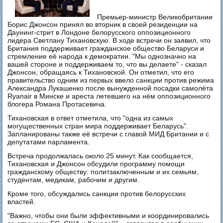
Премьер-министр Великобритании
Борис Джонсон принял во вторник в своей резиденции на
Даунинг-стрит в Лондоне белорусского оппозиционного
лидера Светлану Тихановскую. В ходе встречи он заявил, что
Британия поддерживает гражданское общество Беларуси и
стремление её народа к демократии. "Мы однозначно на
вашей стороне и поддерживаем то, что вы делаете" - сказал
Джонсон, обращаясь к Тихановской. Он отметил, что его
правительство одним из первых ввело санкции против режима
Александра Лукашенко после вынужденной посадки самолёта
Ryanair в Минске и ареста летевшего на нём оппозиционного
блогера Романа Протасевича.
Тихановская в ответ отметила, что "одна из самых
могущественных стран мира поддерживает Беларусь".
Запланированы также её встречи с главой МИД Британии и с
депутатами парламента.
Встреча продолжалась около 25 минут. Как сообщается,
Тихановская и Джонсон обсудили программу помощи
гражданскому обществу: политзаключенным и их семьям,
студентам, медикам, рабочим и другим.
Кроме того, обсуждались санкции против белорусских
властей.
"Важно, чтобы они были эффективными и координировались