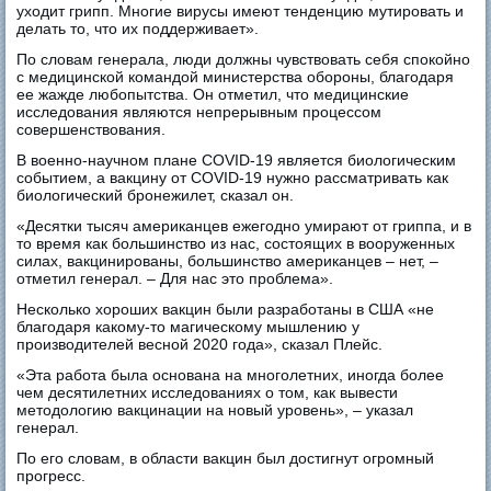
уходит грипп. Многие вирусы имеют тенденцию мутировать и
делать то, что их поддерживает».
По словам генерала, люди должны чувствовать себя спокойно
с медицинской командой министерства обороны, благодаря
ее жажде любопытства. Он отметил, что медицинские
исследования являются непрерывным процессом
совершенствования.
В военно-научном плане COVID-19 является биологическим
событием, а вакцину от COVID-19 нужно рассматривать как
биологический бронежилет, сказал он.
«Десятки тысяч американцев ежегодно умирают от гриппа, и в
то время как большинство из нас, состоящих в вооруженных
силах, вакцинированы, большинство американцев – нет, –
отметил генерал. – Для нас это проблема».
Несколько хороших вакцин были разработаны в США «не
благодаря какому-то магическому мышлению у
производителей весной 2020 года», сказал Плейс.
«Эта работа была основана на многолетних, иногда более
чем десятилетних исследованиях о том, как вывести
методологию вакцинации на новый уровень», – указал
генерал.
По его словам, в области вакцин был достигнут огромный
прогресс.