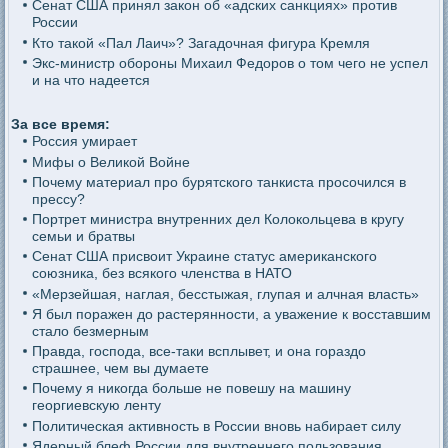
Сенат США принял закон об «адских санкциях» против
России
Кто такой «Пал Лаич»? Загадочная фигура Кремля
Экс-министр обороны Михаил Федоров о том чего не успел
и на что надеется
За все время:
Россия умирает
Мифы о Великой Войне
Почему материал про бурятского танкиста просочился в
прессу?
Портрет министра внутренних дел Колокольцева в кругу
семьи и братвы
Сенат США присвоит Украине статус американского
союзника, без всякого членства в НАТО
«Мерзейшая, наглая, бесстыжая, глупая и алчная власть»
Я был поражен до растерянности, а уважение к восставшим
стало безмерным
Правда, господа, все-таки всплывет, и она гораздо
страшнее, чем вы думаете
Почему я никогда больше не повешу на машину
георгиевскую ленту
Политическая активность в России вновь набирает силу
Ядерный блеф России для внутреннего пользования