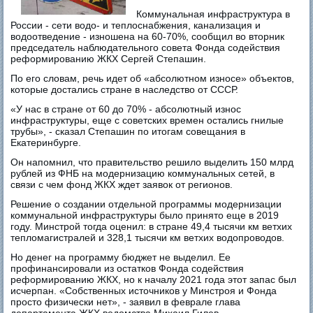
Коммунальная инфраструктура в
России - сети водо- и теплоснабжения, канализация и
водоотведение - изношена на 60-70%, сообщил во вторник
председатель наблюдательного совета Фонда содействия
реформированию ЖКХ Сергей Степашин.
По его словам, речь идет об «абсолютном износе» объектов,
которые достались стране в наследство от СССР.
«У нас в стране от 60 до 70% - абсолютный износ
инфраструктуры, еще с советских времен остались гнилые
трубы», - сказал Степашин по итогам совещания в
Екатеринбурге.
Он напомнил, что правительство решило выделить 150 млрд
рублей из ФНБ на модернизацию коммунальных сетей, в
связи с чем фонд ЖКХ ждет заявок от регионов.
Решение о создании отдельной программы модернизации
коммунальной инфраструктуры было принято еще в 2019
году. Минстрой тогда оценил: в стране 49,4 тысячи км ветхих
тепломагистралей и 328,1 тысячи км ветхих водопроводов.
Но денег на программу бюджет не выделил. Ее
профинансировали из остатков Фонда содействия
реформированию ЖКХ, но к началу 2021 года этот запас был
исчерпан. «Собственных источников у Минстроя и Фонда
просто физически нет», - заявил в феврале глава
департамента ЖКХ ведомства Михаил Гилев.