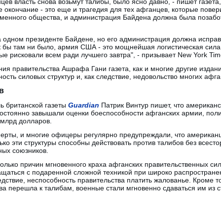
цев власть снова возьмут талибы, было ясно давно, - пишет газета,
е окончание - это еще и трагедия для тех афганцев, которые повери
еменного общества, и администрация Байдена должна была позабот
на одном президенте Байдене, но его администрация должна испра
 бы там ни было, армия США - это мощнейшая логистическая сила,
ые рисковали всем ради лучшего завтра", - призывает New York Tim
ия правительства Ашрафа Гани газета, как и многие другие издан
сть силовых структур и, как следствие, недовольство многих афга
в
ь британской газеты
Guardian
Патрик Винтур пишет, что американс
постоянно завышали оценки боеспособности афганских армии, поли
 млрд долларов.
перты, и многие офицеры регулярно предупреждали, что американ
ько эти структуры способны действовать против талибов без всест
ных союзников.
олько причин мгновенного краха афганских правительственных сил
ащаться с подаренной сложной техникой при широко распростране
едствие, неспособность правительства платить жалованье. Кроме т
ва перешла к талибам, военные стали мгновенно сдаваться им из ст