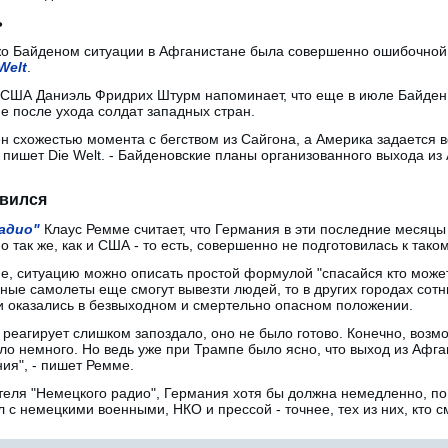
ь
о Байденом ситуации в Афганистане была совершенно ошибочной 
Welt
.
в США Даниэль Фридрих Штурм напоминает, что еще в июле Байден 
не после ухода солдат западных стран.
н схожестью момента с бегством из Сайгона, а Америка задается 
 пишет Die Welt. - Байденовские планы организованного выхода и
овился
адио"
Клаус Ремме считает, что Германия в эти последние месяцы 
 так же, как и США - то есть, совершенно не подготовилась к тако
, ситуацию можно описать простой формулой "спасайся кто может"
ые самолеты еще смогут вывезти людей, то в других городах сотни 
и оказались в безвыходном и смертельно опасном положении.
реагирует слишком запоздало, оно не было готово. Конечно, возм
ло немного. Но ведь уже при Трампе было ясно, что выход из Афг
ия", - пишет Ремме.
теля "Немецкого радио", Германия хотя бы должна немедленно, по
л с немецкими военными, НКО и прессой - точнее, тех из них, кто 