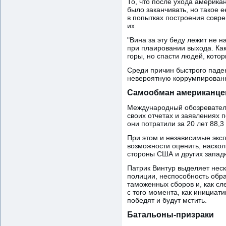
То, что после ухода американ
было заканчивать, но такое е
в попытках построения совр
их.
"Вина за эту беду лежит не 
при плаировании выхода. Как
горы, но спасти людей, котор
Среди причин быстрого паден
невероятную коррумпированно
Самообман американце
Международный обозревател
своих отчетах и заявлениях 
они потратили за 20 лет 88,3
При этом и независимые экс
возможности оценить, наскол
стороны США и других запад
Патрик Винтур выделяет неск
полиции, неспособность обр
таможенных сборов и, как сл
с того момента, как инициати
победят и будут мстить.
Батальоны-призраки