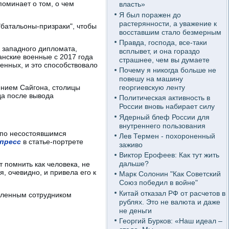
оминает о том, о чем
власть»
Я был поражен до
растерянности, а уважение к
"батальоны-призраки", чтобы
восставшим стало безмерным
Правда, господа, все-таки
о западного дипломата,
всплывет, и она гораздо
анские военные с 2017 года
страшнее, чем вы думаете
енных, и это способствовало
Почему я никогда больше не
повешу на машину
дением Сайгона, столицы
георгиевскую ленту
да после вывода
Политическая активность в
России вновь набирает силу
Ядерный блеф России для
внутреннего пользования
 по несостоявшимся
Лев Термен - похороненный
 пресс
в статье-портрете
заживо
Виктор Ерофеев: Как тут жить
дальше?
т помнить как человека, не
, очевидно, и привела его к
Марк Солонин "Как Советский
Союз победил в войне"
Китай отказал РФ от расчетов в
вленным сотрудником
рублях. Это не валюта и даже
не деньги
Георгий Бурков: «Наш идеал –