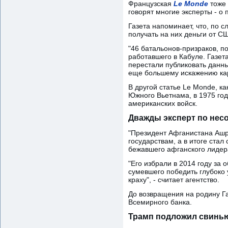
Французская
Le Monde
тоже 
говорят многие эксперты - о
Газета напоминает, что, по 
получать на них деньги от С
"46 батальонов-призраков, п
работавшего в Кабуле. Газет
перестали публиковать данны
еще большему искажению ка
В другой статье Le Monde, к
Южного Вьетнама, в 1975 год
американских войск.
Дважды эксперт по нес
"Президент Афганистана Ашр
государствам, а в итоге стал
бежавшего афганского лидер
"Его избрали в 2014 году за
сумевшего победить глубоко 
краху", - считает агентство.
До возвращения на родину Г
Всемирного банка.
Трамп подложил свинь