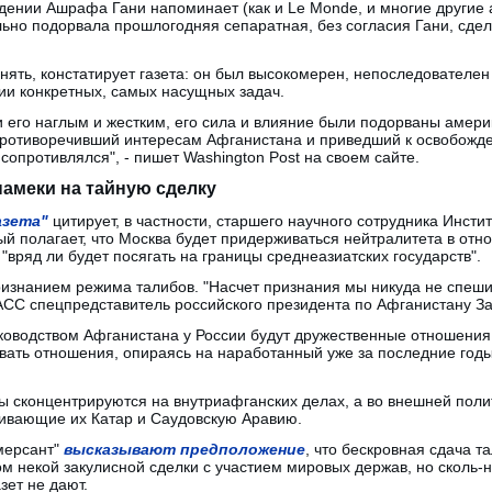
адении Ашрафа Гани напоминает (как и Le Monde, и многие другие
ильно подорвала прошлогодняя сепаратная, без согласия Гани, сде
нять, констатирует газета: он был высокомерен, непоследователен
ии конкретных, самых насущных задач.
ли его наглым и жестким, его сила и влияние были подорваны амери
 противоречивший интересам Афганистана и приведший к освобожд
сопротивлялся", - пишет Washington Post на своем сайте.
намеки на тайную сделку
азета"
цитирует, в частности, старшего научного сотрудника Инсти
й полагает, что Москва будет придерживаться нейтралитета в отн
"вряд ли будет посягать на границы среднеазиатских государств".
признанием режима талибов. "Насчет признания мы никуда не спеш
 ТАСС спецпредставитель российского президента по Афганистану З
ководством Афганистана у России будут дружественные отношения.
вать отношения, опираясь на наработанный уже за последние годы
 сконцентрируются на внутриафганских делах, а во внешней полит
ивающие их Катар и Саудовскую Аравию.
мерсант"
высказывают предположение
, что бескровная сдача т
ом некой закулисной сделки с участием мировых держав, но сколь
зет не дают.