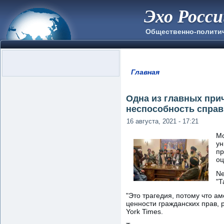
Эхо Росс
Общественно-полити
Главная
Вы здесь
Одна из главных при
неспособность справ
16 августа, 2021 - 17:21
Мо
ун
пр
оц
Ne
"Т
"Это трагедия, потому что а
ценности гражданских прав, 
York Times.