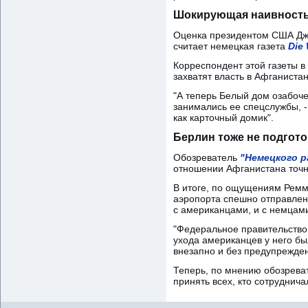
Шокирующая наивност
Оценка президентом США Дж
считает немецкая газета
Die 
Корреспондент этой газеты 
захватят власть в Афганиста
"А теперь Белый дом озабоче
занимались ее спецслужбы, -
как карточный домик".
Берлин тоже не подгот
Обозреватель
"Немецкого р
отношении Афганистана точно
В итоге, по ощущениям Ремме
аэропорта спешно отправленн
с американцами, и с немцам
"Федеральное правительство 
ухода американцев у него бы
внезапно и без предупрежден
Теперь, по мнению обозрева
принять всех, кто сотруднича