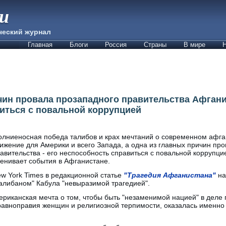
ии
ческий журнал
Главная
Блоги
Россия
Страны
В мире
Н
чин провала прозападного правительства Афганис
иться с повальной коррупцией
лниеносная победа талибов и крах мечтаний о современном афган
ижение для Америки и всего Запада, а одна из главных причин пр
авительства - его неспособность справиться с повальной коррупци
енивает события в Афганистане.
w York Times в редакционной статье
"Трагедия Афганистана"
на
алибаном" Кабула "невыразимой трагедией".
мериканская мечта о том, чтобы быть "незаменимой нацией" в деле 
равноправия женщин и религиозной терпимости, оказалась именно 