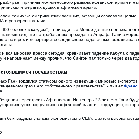
разбирает причины молниеносного развала афганской армии и нап
 приписках и мертвых душах в афганской армии.
словам самих же американских военных, афганцы создавали целые 
ША и разворовывать их.
о 800 человек в каждом", - приводит Le Monde данные неназванног
а напоминает, что по требованию президента Ашрафа Гани америк
е о потерях и дезертирстве среди своих подопечных, афганских во
ртины.
ак и вся мировая пресса сегодня, сравнивает падение Кабула с па
у и напоминает между прочим, что Сайгон пал только через два го
остоявшимся государствам
аф Гани гордился статусом одного из ведущих мировых экспертов
 свидетелем краха его собственного правительства", - пишет
Франс
а.
 обещания перестроить Афганистан. Но теперь 72-летнего Гани буду
укоренившуюся коррупцию в афганской власти - коррупцию, которая
ани был видным ученым-экономистом в США, а затем высокопоста
ю