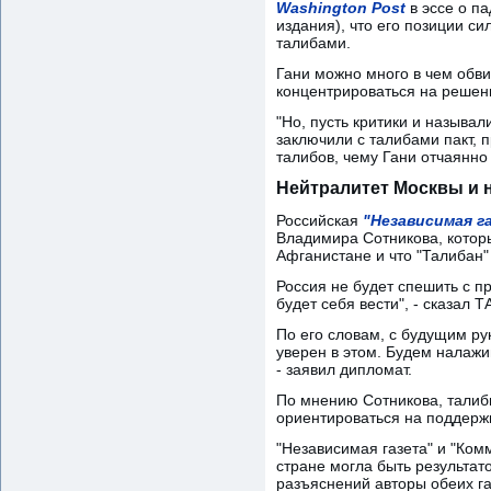
Washington Post
в эссе о п
издания), что его позиции с
талибами.
Гани можно много в чем обви
концентрироваться на решен
"Но, пусть критики и называ
заключили с талибами пакт,
талибов, чему Гани отчаянно 
Нейтралитет Москвы и 
Российская
"Независимая г
Владимира Сотникова, которы
Афганистане и что "Талибан" 
Россия не будет спешить с 
будет себя вести", - сказал
По его словам, с будущим ру
уверен в этом. Будем налажи
- заявил дипломат.
По мнению Сотникова, талибы
ориентироваться на поддерж
"Независимая газета" и "Ком
стране могла быть результат
разъяснений авторы обеих га