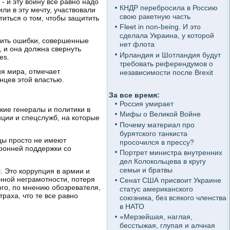
 - и эту войну все равно надо
КНДР перебросила в Россию
ли в эту мечту, участвовали
свою ракетную часть
иться о том, чтобы защитить
Fleet in non-being. И это
сделала Украина, у которой
вить ошибки, совершенные
нет флота
 и она должна свернуть
Ирландия и Шотландия будут
es.
требовать референдумов о
ия мира, отмечает
независимости после Brexit
нцев этой властью.
За все время:
Россия умирает
кие генералы и политики в
Мифы о Великой Войне
ции и спецслужб, на которые
Почему материал про
бурятского танкиста
цы просто не имеют
просочился в прессу?
оронней поддержки со
Портрет министра внутренних
дел Колокольцева в кругу
семьи и братвы
. Это коррупция в армии и
нной неграмотности, потеря
Сенат США присвоит Украине
ого, по мнению обозревателя,
статус американского
раха, что те все равно
союзника, без всякого членства
в НАТО
«Мерзейшая, наглая,
бесстыжая, глупая и алчная