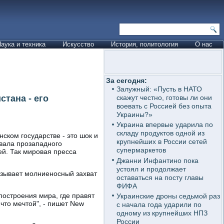
аука и техника
Искусство
История, политология
О нас
За сегодня:
Залужный: «Пусть в НАТО
тана - его
скажут честно, готовы ли они
воевать с Россией без опыта
Украины?»
Украина впервые ударила по
складу продуктов одной из
ском государстве - это шок и
крупнейших в России сетей
овала прозападного
супермаркетов
ей. Так мировая пресса
Джанни Инфантино пока
устоял и продолжает
зывает молниеносный захват
оставаться на посту главы
ФИФА
построения мира, где правят
Украинские дроны седьмой раз
что мечтой", - пишет New
с начала года ударили по
одному из крупнейших НПЗ
России