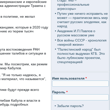
стадо. Мы –
 американские и европейские
профессиональные
лка администрации Трампа с
агрессоры»
Путин уже ничего исправить не
 в политике, не желал
может — практически весь мир
считает русских злодеями, как
народ
канцами, которые в 2020 году
Академик И.П.Павлов о
ению из тюрем тысяч
русском массовом уме
Все войны СССР - хронология
«мирной жизни»
"Палестинский народ" был
тута востоковедения РАН
ошении талибов и ситуации в
полностью выдуман КГБ. Это
было лубянским проектом,
спецоперацией
им. Мы посмотрим, как режим
амир Кабулов.
 "Я не только надеюсь, я
Имя пользователя
*
 материал, что называется",
ике будут прежде всего
Пароль
*
алибам Кабула и власти в
-нибудь подробных
Забыли пароль?