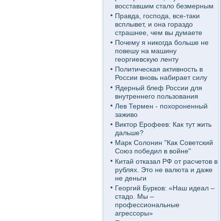
восставшим стало безмерным
Правда, господа, все-таки
всплывет, и она гораздо
страшнее, чем вы думаете
Почему я никогда больше не
повешу на машину
георгиевскую ленту
Политическая активность в
России вновь набирает силу
Ядерный блеф России для
внутреннего пользования
Лев Термен - похороненный
заживо
Виктор Ерофеев: Как тут жить
дальше?
Марк Солонин "Как Советский
Союз победил в войне"
Китай отказал РФ от расчетов в
рублях. Это не валюта и даже
не деньги
Георгий Бурков: «Наш идеал –
стадо. Мы –
профессиональные
агрессоры»