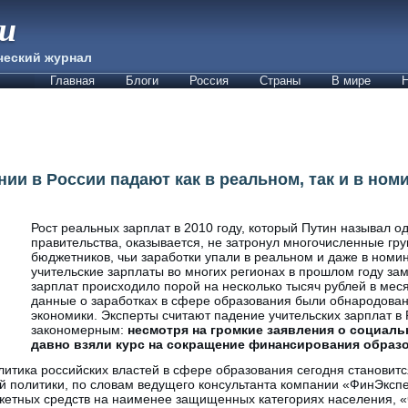
ии
ческий журнал
Главная
Блоги
Россия
Страны
В мире
Н
нии в России падают как в реальном, так и в но
Рост реальных зарплат в 2010 году, который Путин называл о
правительства, оказывается, не затронул многочисленные гр
бюджетников, чьи заработки упали в реальном и даже в номи
учительские зарплаты во многих регионах в прошлом году за
зарплат происходило порой на несколько тысяч рублей в мес
данные о заработках в сфере образования были обнародов
экономики. Эксперты считают падение учительских зарплат в
закономерным:
несмотря на громкие заявления о социаль
давно взяли курс на сокращение финансирования образо
итика российских властей в сфере образования сегодня становитс
ой политики, по словам ведущего консультанта компании «ФинЭкс
жетных средств на наименее защищенных категориях населения, «