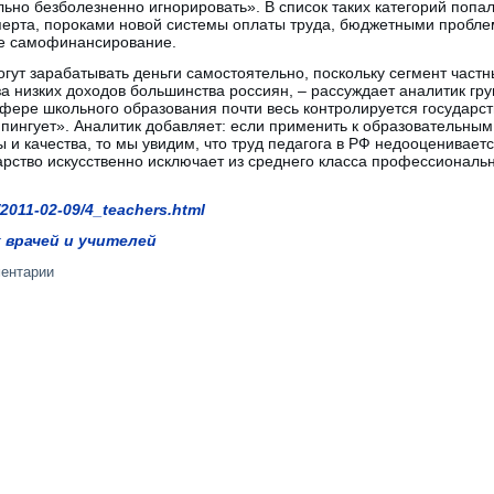
но безболезненно игнорировать». В список таких категорий попал
сперта, пороками новой системы оплаты труда, бюджетными пробле
ое самофинансирование.
огут зарабатывать деньги самостоятельно, поскольку сегмент частн
за низких доходов большинства россиян, – рассуждает аналитик гр
фере школьного образования почти весь контролируется государств
мпингует». Аналитик добавляет: если применить к образовательны
 и качества, то мы увидим, что труд педагога в РФ недооцениваетс
рство искусственно исключает из среднего класса профессиональн
2011-02-09/4_teachers.html
 врачей и учителей
ментарии