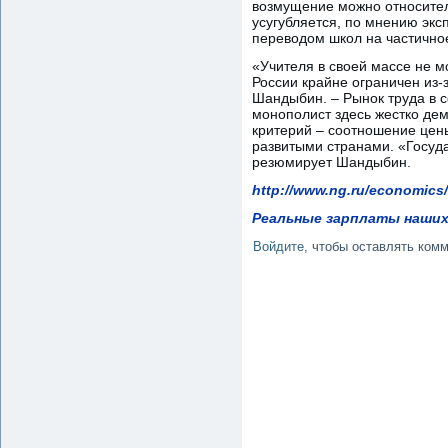
возмущение можно относитель
усугубляется, по мнению эк
переводом школ на частичн
«Учителя в своей массе не м
России крайне ограничен из-
Шандыбин. – Рынок труда в с
монополист здесь жестко де
критерий – соотношение цены
развитыми странами. «Госуда
резюмирует Шандыбин.
http://www.ng.ru/economics/
Реальные зарплаты наших
Войдите
, чтобы оставлять ком