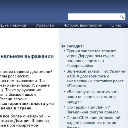
аука и техника
Искусство
История, политология
О нас
За сегодня:
Турция запретила транзит
минальном выражении
через Дарданеллы судам,
направляющимся в
Новороссийск
Зеленский заявил, что Украина
дним из главных достижений
уппы российских
и США договорились о
нальном выражении. Так,
ежемесячных поставках ракет
метно снизились. Усыхание
«Пэтриот»
яц. Такие удручающие
«Все напуганы, потому что
аны в Высшей школе
никто не знает, за кем они
 России вполне
придут»
ных гарантиях, власти уже
Кто такой «Пал Лаич»?
вания в стране
.
Загадочная фигура Кремля
я все более очевидной», –
Сенат США принял закон об
пертиза» Дмитрия Ширяева,
«адских санкциях» против
чье прогнозируемое
России