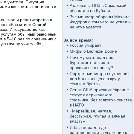
и и учителя. Ситуация
Атакованы НПЗ в Самарской
мами конкретных регионов и
области и на Кубани
Экс-министр обороны Михаил
ых школ и репетиторства в
Федоров о том чего не успел и
уппы «Развитие» Сергей
на что надеется
ом. И государство как
м услугам обычный рыночный
я в 5–10 раз по сравнению с
За все время:
ую группу учителей», –
Россия умирает
Мифы о Великой Войне
Почему материал про
бурятского танкиста
просочился в прессу?
Портрет министра внутренних
дел Колокольцева в кругу
семьи и братвы
Сенат США присвоит Украине
статус американского
союзника, без всякого членства
в НАТО
«Мерзейшая, наглая,
бесстыжая, глупая и алчная
власть»
Я был поражен до
растерянности, а уважение к