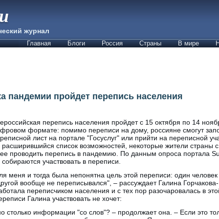
ии
ческий журнал
Главная
Блоги
Россия
Страны
В мире
Н
ка пандемии пройдет перепись населения
ероссийская перепись населения пройдет с 15 октября по 14 ноябр
фровом формате: помимо переписи на дому, россияне смогут зап
реписной лист на портале "Госуслуг" или прийти на переписной у
 расширившийся список возможностей, некоторые жители страны с
ее проводить перепись в пандемию. По данным опроса портала S
 собираются участвовать в переписи.
ля меня и тогда была непонятна цель этой переписи: один человек
другой вообще не переписывался", – рассуждает Галина Горчаков
работала переписчиком населения и с тех пор разочаровалась в эт
реписи Галина участвовать не хочет:
о столько информации "со слов"? – продолжает она. – Если это тол