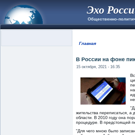
Эхо Росс
Общественно-полити
Главная
Вы здесь
В России на фоне пи
15 октября, 2021 - 16:35
Вс
ци
пе
на
ид
не
"Д
жительства переписаться, а 
области. В 2010 году она по
процедуре. В предстоящей пе
"Для чего мною было записан