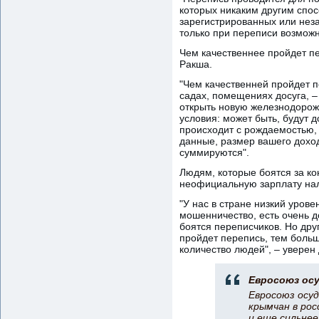
которых никаким другим спо
зарегистрированных или нез
только при переписи возможно
Чем качественнее пройдет п
Ракша.
"Чем качественней пройдет п
садах, помещениях досуга, –
открыть новую железнодорож
условия: может быть, будут д
происходит с рождаемостью, 
данные, размер вашего доход
суммируются".
Людям, которые боятся за ко
неофициальную зарплату нал
"У нас в стране низкий уров
мошенничество, есть очень д
боятся переписчиков. Но друг
пройдет перепись, тем больш
количество людей", – уверен
Евросоюз осу
Евросоюз осуд
крымчан в ро
и еще сильне