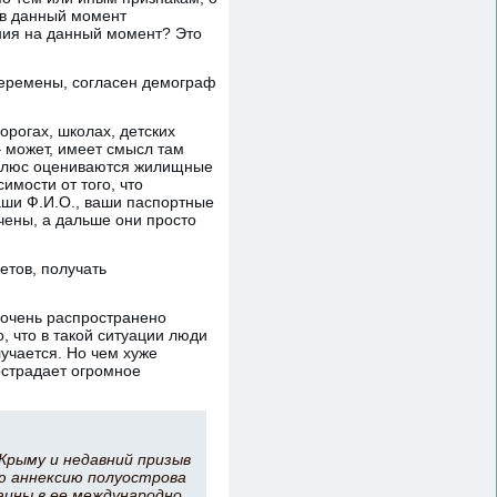
 в данный момент
ния на данный момент? Это
перемены, согласен демограф
орогах, школах, детских
– может, имеет смысл там
 Плюс оцениваются жилищные
имости от того, что
аши Ф.И.О., ваши паспортные
чены, а дальше они просто
етов, получать
, очень распространено
 что в такой ситуации люди
лучается. Но чем хуже
острадает огромное
Крыму и недавний призыв
ю аннексию полуострова
ины в ее международно