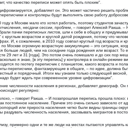
ит, что качество переписи может опять быть плохим".
 цифровизируется, добавляет он. Это может частично решить проб
и переписчики и контролеры будут выполнять свою работу добросове
 году в Москве мало кто хотел работать, поэтому студентов зачаст
тчисления, несдачи сессии, проблем, – говорит Алексей Ракша. –
рали пачки переписных листов, шли к себе в общагу и придумывал
с круглым возрастом и круглой датой рождения, потому что человеч
рах. И, к сожалению, в 2010 году совпал круглый год возраста и к
по Москве огромную возрастную аккумуляцию – это ситуация, когд
я больше людей, чем на соседние года рождения или возраст. То е
сте 29 лет и 31 [года]. Это потом очень помешало и до сих пор ме
асколько я знаю, [в эту перепись] у контролера в онлайн-режиме в
ходится по геотегу переписчик с планшетом, какого возраста и пол
нты-переписчики, фантазирующие в общаге, – по идее, должна быт
честный и порядочный. Итоги мы узнаем только следующей весной, 
 надо будет ждать при современном уровне цифровизации".
ие численности населения в регионах, добавляет демограф. Он го
роисходят регулярно:
лохо, – говорит Ракша. – И позапрошлая перепись прошла плохо: 
ак постоянное население. Причем это очень сильно зависело от ад
ропорций или прироста населения четко были видны границы округо
ы раздувать численность населения, засовывать мигрантов в посто
лизу, примерно одни и те же люди на местах пытаются управлять 