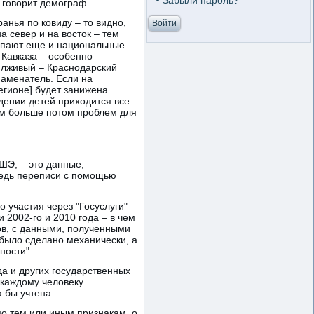
Забыли пароль?
, говорит демограф.
анья по ковиду – то видно,
а север и на восток – тем
тупают еще и национальные
 Кавказа – особенно
й лживый – Краснодарский
наменатель. Если на
егионе] будет занижена
дении детей приходится все
тем больше потом проблем для
ШЭ, – это данные,
Ведь переписи с помощью
 участия через "Госуслуги" –
и 2002-го и 2010 года – в чем
ов, с данными, полученными
 было сделано механически, а
ности".
а и других государственных
 каждому человеку
 бы учтена.
по тем или иным признакам, о