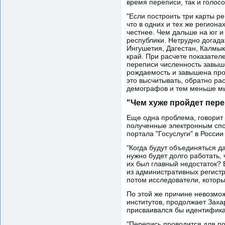
время переписи, так и голос
"Если построить три карты ре
что в одних и тех же региона
честнее. Чем дальше на юг 
республики. Нетрудно догада
Ингушетия, Дагестан, Калмык
край. При расчете показател
переписи численность завыше
рождаемость и завышена про
это высчитывать, обратно ра
демографов и тем меньше мы
"Чем хуже пройдет пере
Еще одна проблема, говорит 
полученные электронным спо
портала "Госуслуги" в России
"Когда будут объединяться д
нужно будет долго работать, 
их был главный недостаток? 
из административных регистр
потом исследователи, которы
По этой же причине невозмо
институтов, продолжает Заха
присваивался бы идентифика
"Перепись проводится для по