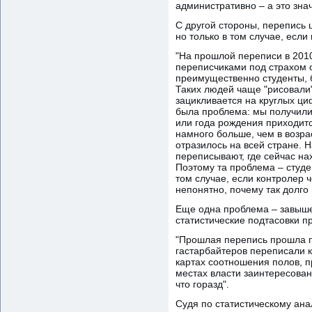
административно – а это знач
С другой стороны, перепись
но только в том случае, есл
"На прошлой переписи в 2010
переписчиками под страхом о
преимущественно студенты, б
Таких людей чаще "рисовали" 
зацикливается на круглых циф
была проблема: мы получили 
или года рождения приходитс
намного больше, чем в возра
отразилось на всей стране. Н
переписывают, где сейчас на
Поэтому та проблема – студе
том случае, если контролер 
непонятно, почему так долго
Еще одна проблема – завышен
статистические подтасовки п
"Прошлая перепись прошла п
гастарбайтеров переписали к
картах соотношения полов, п
местах власти заинтересован
что горазд".
Судя по статистическому ана