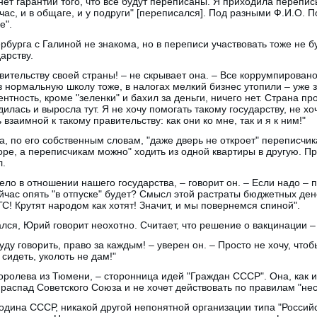
о нет гарантии того, что все будут переписаны. Я приходила перепис
йчас, и в общаге, и у подруги" [переписался]. Под разными Ф.И.О. П
е".
рбурга с Галиной не знакома, но в переписи участвовать тоже не б
арству.
ительству своей страны! – не скрывает она. – Все коррумпировано,
, в нормальную школу тоже, в налогах мелкий бизнес утопили – уже
тность, кроме "зеленки" и бахил за деньги, ничего нет. Страна пр
илась и выросла тут. Я не хочу помогать такому государству, не хо
взаимной к такому правительству: как они ко мне, так и я к ним!"
, по его собственным словам, "даже дверь не откроет" переписчи
оре, а переписчикам можно" ходить из одной квартиры в другую. Пр
л.
дело в отношении нашего государства, – говорит он. – Если надо – 
ейчас опять "в отпуске" будет? Смысл этой растраты бюджетных ден
С! Крутят народом как хотят! Значит, и мы повернемся спиной".
ался, Юрий говорит неохотно. Считает, что решение о вакцинации –
ду говорить, право за каждым! – уверен он. – Просто не хочу, что
сидеть, уколоть не дам!"
оролева из Тюмени, – сторонница идей "Граждан СССР". Она, как и
распад Советского Союза и не хочет действовать по правилам "не
родина СССР, никакой другой непонятной организации типа "Росси