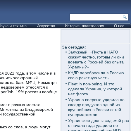
аука и техника
Искусство
История, политология
О нас
За сегодня:
Залужный: «Пусть в НАТО
скажут честно, готовы ли они
воевать с Россией без опыта
Украины?»
КНДР перебросила в Россию
я 2021 года, в том числе и в
олнить электронный
свою ракетную часть
часток на базе МФЦ. Несмотря
Fleet in non-being. И это
 недоверием относятся к
сделала Украина, у которой
uperJob, 19% россиян вообще
нет флота
Украина впервые ударила по
складу продуктов одной из
 мог в разных местах
а-Мякотина из Владимирской
крупнейших в России сетей
ой государственной
супермаркетов
Украинские дроны седьмой раз
с начала года ударили по
ько со слов, а люди могут
одному из крупнейших НПЗ