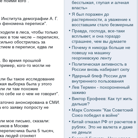
е пойми кого".
бесстыжая, глупая и алчная
власть»
Я был поражен до
 Института демографии А. Г.
растерянности, а уважение к
го феномена переписи".
восставшим стало безмерным
Правда, господа, все-таки
ходили в леса, чтобы только
всплывет, и она гораздо
ких в том числе – переписях,
страшнее, чем вы думаете
 сильно обострилась за
стием в переписи, едва ли
Почему я никогда больше не
повешу на машину
георгиевскую ленту
. Во время прошлой
Политическая активность в
пример, кого-то могли не
России вновь набирает силу
Ядерный блеф России для
если бы такое исследование
внутреннего пользования
кая выборка была у этого
Лев Термен - похороненный
ыли ли там похожие
заживо
о себе ни о чем не говорит".
Виктор Ерофеев: Как тут жить
таточно анонсирована в СМИ.
дальше?
 его заявку попросту не
Марк Солонин "Как Советский
Союз победил в войне"
шли мое письмо, сказали:
Китай отказал РФ от расчетов в
ников в Москве
рублях. Это не валюта и даже
переписчика была 5 тысяч,
не деньги
ка людей сгоняют