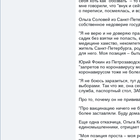
себя хоть как "обозвать" – т
мне говорили, что "внук и се
о переписи, посмеялась, и вс
Ольга Соловей из Санкт-Пете
собственное недоверие госуд
"Я не верю и не доверяю прав
садик без взятки не попасть
медицине хамство, некомпетен
житель Санкт-Петербурга, род
для него. Моя позиция – быть 
Юрий Фокин из Петрозаводска
"запретов по коронавирусу м
коронавирусом тоже не боле
"Я не боюсь заразиться, тут 
выборами. Так что же, она с
служба, паспортный стол, ЗАГ
Про то, почему он не привив
"Про вакцинацию ничего не бу
более заставляли. Буду дома 
Еще одна отказчица, Ольга К
единомышленники, отрицает 
"Моя позиция проста – моя 