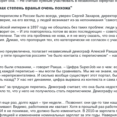
ворит она. – Не считаю нужным участвовать в незаконных офертах н
онах степень вранья очень похожа"
ереписям в России было всегда, уверен Сергей Захаров, директор
рие, на его взгляд, у людей возникает из-за непонимания "само
йской империи в 1897 году не обошлась без таких проблем: люди у
ворит он. – И это повторялось потом во всех последующих – советс
тепени. Так что эта проблема не нова, и я не могу сказать, что она
я. Думаю, что пропорция тех, кто категорически не согласен с уча
ьно преувеличена, полагает независимый демограф Алексей Ракша
о у пяти процентов россиян "не было контакта с переписчиком" – на
это были отказники, – говорит Ракша. – Цифра SuperJob ни о чем: 
ед каждой переписью – мы могли бы сравнивать. Мы же не знаем, ка
 нерепрезентативна. И сколько вообще существует этот портал, б
ь назад? У нас нет динамики, цифра вырвана из контекста и сама п
но" за грядущую перепись. Демограф считает, что она была недос
ло то, что у него не получилось стать переписчиком. Демографу на
 еще раз, долго ждал – три недели... Позвонил: они где-то там на
нивают. Видимо, работников им хватает. Хотя в прошлый раз работ
 И я не понимаю, что должно было измениться. В 2010-м зарплата 
нфляцией и изменением номинальных зарплат за эти годы. Наверня