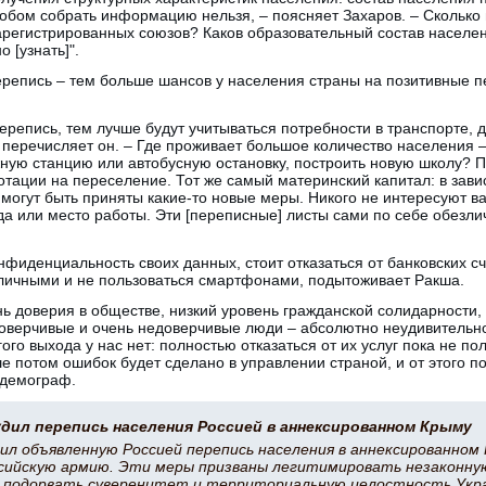
собом собрать информацию нельзя, – поясняет Захаров. – Сколько
арегистрированных союзов? Каков образовательный состав населе
 [узнать]".
ерепись – тем больше шансов у населения страны на позитивные 
ерепись, тем лучше будут учитываться потребности в транспорте, д
 перечисляет он. – Где проживает большое количество населения 
ную станцию или автобусную остановку, построить новую школу?
отации на переселение. Тот же самый материнский капитал: в завис
могут быть приняты какие-то новые меры. Никого не интересуют в
а или место работы. Эти [переписные] листы сами по себе обезли
нфиденциальность своих данных, стоит отказаться от банковских сч
ичными и не пользоваться смартфонами, подытоживает Ракша.
ень доверия в обществе, низкий уровень гражданской солидарности
оверчивые и очень недоверчивые люди – абсолютно неудивительно,
ого выхода у нас нет: полностью отказаться от их услуг пока не по
е потом ошибок будет сделано в управлении страной, и от этого п
 демограф.
дил перепись населения Россией в аннексированном Крыму
ил объявленную Россией перепись населения в аннексированном 
ссийскую армию. Эти меры призваны легитимировать незаконну
е подорвать суверенитет и территориальную целостность Укра