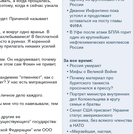
ывать, а когда прощалась,
России
оэтому, когда я сейчас узнала
Джанни Инфантино пока
устоял и продолжает
удет. Причиной называет
оставаться на посту главы
ФИФА
 и вокруг одно вранье. В
В Уфе после атаки БПЛА горит
 захлебываемся! В бесплатной
один из крупнейших
осто в руинах. Я коренной
нефтехимических комплексов
чу прилагать никаких усилий
России
кам. Он недоумевает, почему
За все время:
и этом сам Фокин не привит,
Россия умирает
Мифы о Великой Войне
пандемию "отменяют", как с
Почему материал про
ег? У нас есть миграционная
бурятского танкиста
просочился в прессу?
Портрет министра внутренних
 личное дело каждого.
дел Колокольцева в кругу
бы мне что-то навязывали, тем
семьи и братвы
Сенат США присвоит Украине
статус американского
 другие ее
союзника, без всякого членства
существующего" государства:
в НАТО
йской Федерации" или ООО
«Мерзейшая, наглая,