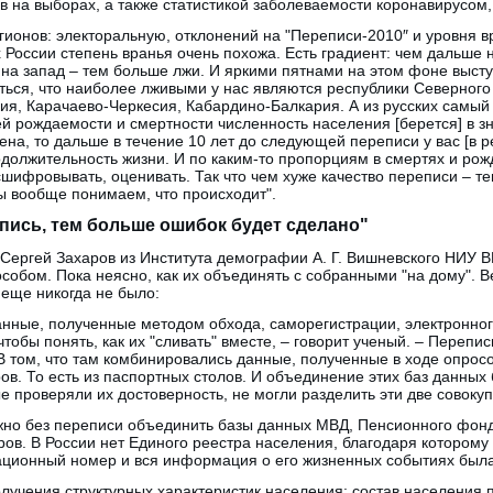
ов на выборах, а также статистикой заболеваемости коронавирусом
гионов: электоральную, отклонений на "Переписи-2010″ и уровня вр
х России степень вранья очень похожа. Есть градиент: чем дальше н
и на запад – тем больше лжи. И яркими пятнами на этом фоне выс
ться, что наиболее лживыми у нас являются республики Северного
ия, Карачаево-Черкесия, Кабардино-Балкария. А из русских самы
ей рождаемости и смертности численность населения [берется] в з
на, то дальше в течение 10 лет до следующей переписи у вас [в р
должительность жизни. И по каким-то пропорциям в смертях и рож
сшифровывать, оценивать. Так что чем хуже качество переписи – 
 вообще понимаем, что происходит".
пись, тем больше ошибок будет сделано"
Сергей Захаров из Института демографии А. Г. Вишневского НИУ В
собом. Пока неясно, как их объединять с собранными "на дому". 
 еще никогда не было:
анные, полученные методом обхода, саморегистрации, электронного
чтобы понять, как их "сливать" вместе, – говорит ученый. – Перепис
В том, что там комбинировались данные, полученные в ходе опрос
ов. То есть из паспортных столов. И объединение этих баз данных
е проверяли их достоверность, не могли разделить эти две совокуп
жно без переписи объединить базы данных МВД, Пенсионного фонд
ров. В России нет Единого реестра населения, благодаря которому
ционный номер и вся информация о его жизненных событиях была
лучения структурных характеристик населения: состав населения 