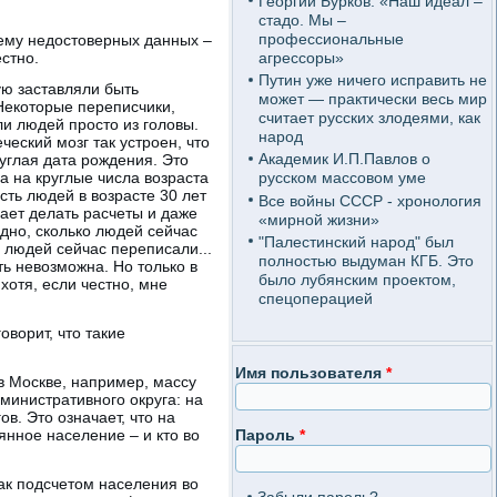
Георгий Бурков: «Наш идеал –
стадо. Мы –
профессиональные
лему недостоверных данных –
агрессоры»
стно.
Путин уже ничего исправить не
ую заставляли быть
может — практически весь мир
 Некоторые переписчики,
считает русских злодеями, как
и людей просто из головы.
народ
еский мозг так устроен, что
Академик И.П.Павлов о
руглая дата рождения. Это
а на круглые числа возраста
русском массовом уме
сть людей в возрасте 30 лет
Все войны СССР - хронология
шает делать расчеты и даже
«мирной жизни»
идно, сколько людей сейчас
"Палестинский народ" был
а людей сейчас переписали...
полностью выдуман КГБ. Это
ь невозможна. Но только в
было лубянским проектом,
хотя, если честно, мне
спецоперацией
ворит, что такие
Имя пользователя
*
в Москве, например, массу
министративного округа: на
в. Это означает, что на
янное население – и кто во
Пароль
*
как подсчетом населения во