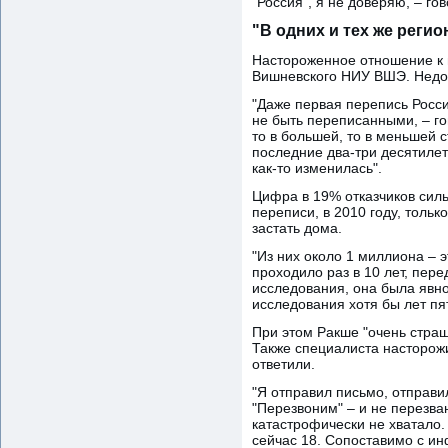
"Россия", я не доверяю, – го
"В одних и тех же реги
Настороженное отношение к п
Вишневского НИУ ВШЭ. Недове
"Даже первая перепись Росси
не быть переписанными, – го
то в большей, то в меньшей с
последние два-три десятилети
как-то изменилась".
Цифра в 19% отказчиков сил
переписи, в 2010 году, тольк
застать дома.
"Из них около 1 миллиона – 
проходило раз в 10 лет, пер
исследования, она была явно
исследования хотя бы лет пят
При этом Ракше "очень страш
Также специалиста насторожи
ответили.
"Я отправил письмо, отправил
"Перезвоним" – и не перезва
катастрофически не хватало.
сейчас 18. Сопоставимо с и