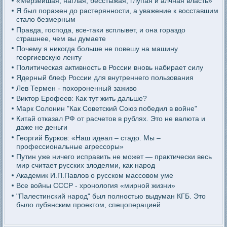
«Мерзейшая, наглая, бесстыжая, глупая и алчная власть»
Я был поражен до растерянности, а уважение к восставшим
стало безмерным
Правда, господа, все-таки всплывет, и она гораздо
страшнее, чем вы думаете
Почему я никогда больше не повешу на машину
георгиевскую ленту
Политическая активность в России вновь набирает силу
Ядерный блеф России для внутреннего пользования
Лев Термен - похороненный заживо
Виктор Ерофеев: Как тут жить дальше?
Марк Солонин "Как Советский Союз победил в войне"
Китай отказал РФ от расчетов в рублях. Это не валюта и
даже не деньги
Георгий Бурков: «Наш идеал – стадо. Мы –
профессиональные агрессоры»
Путин уже ничего исправить не может — практически весь
мир считает русских злодеями, как народ
Академик И.П.Павлов о русском массовом уме
Все войны СССР - хронология «мирной жизни»
"Палестинский народ" был полностью выдуман КГБ. Это
было лубянским проектом, спецоперацией