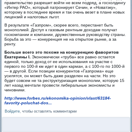
правительство разрешит войти не всем подряд, а госхолдингу
«Интер РАО», который патронирует Сечин, и «Новатэку»,
которому в последнее время и так очень везет в плане новых
лицензий и налоговых льгот.
В результате «Газпром», скорее всего, перестанет быть
монополией. Доступ к газовым рентным доходам получат
госкомпании и компании, дружественные руководству страны.
Борьба за это — конкуренция не на открытом рынке, а за
ренту.
Больше всего это похоже на конкуренцию фаворитов
Екатерины I.
Экономически «труба» все равно остается
единой, только доход от ее использования на участке с
первого по 100-й км идет в один карман, а с 100-го по 1000-й
— в другой. Если позиции конкурентов «Газпрома» еще
усилятся, он может быть даже разделен на части. Но это
будет совсем не та реструктуризация монополии, которую 15
лет назад мечтали провести либеральные экономисты и
чиновники.
http://www.forbes.ru/ekonomika-opinion/vlast/63184-
favority-poluchat-dos...
Войдите
, чтобы оставлять комментарии