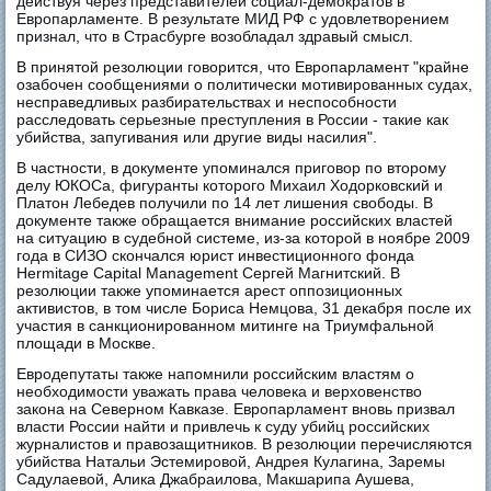
действуя через представителей социал-демократов в
Европарламенте. В результате МИД РФ с удовлетворением
признал, что в Страсбурге возобладал здравый смысл.
В принятой резолюции говорится, что Европарламент "крайне
озабочен сообщениями о политически мотивированных судах,
несправедливых разбирательствах и неспособности
расследовать серьезные преступления в России - такие как
убийства, запугивания или другие виды насилия".
В частности, в документе упоминался приговор по второму
делу ЮКОСа, фигуранты которого Михаил Ходорковский и
Платон Лебедев получили по 14 лет лишения свободы. В
документе также обращается внимание российских властей
на ситуацию в судебной системе, из-за которой в ноябре 2009
года в СИЗО скончался юрист инвестиционного фонда
Hermitage Capital Management Сергей Магнитский. В
резолюции также упоминается арест оппозиционных
активистов, в том числе Бориса Немцова, 31 декабря после их
участия в санкционированном митинге на Триумфальной
площади в Москве.
Евродепутаты также напомнили российским властям о
необходимости уважать права человека и верховенство
закона на Северном Кавказе. Европарламент вновь призвал
власти России найти и привлечь к суду убийц российских
журналистов и правозащитников. В резолюции перечисляются
убийства Натальи Эстемировой, Андрея Кулагина, Заремы
Садулаевой, Алика Джабраилова, Макшарипа Аушева,