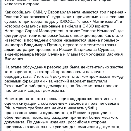
человека в стране.
Как сообщали СМИ, у Европарламента имеются три перечня -
"список Ходорковского", куда входят причастные к вынесению
сурового приговора по делу ЮКОСа; "список Магнитского", в
котором оказались виновные в гибели в СИЗО юриста
Hermitage Capital Management; а также "список Немцова", где
фигурируют гонители российских оппозиционеров. Как стало
известно, в последнем списке называются имена премьер-
министра Владимира Путина, первого заместителя главы
администрации президента России Владислава Суркова,
вице-премьера Игоря Сечина и главы Росмолодежи Василия
Якеменко.
На этапе обсуждения резолюция была действительно жестче
того варианта, за который проголосовали накануне
евродепутаты. Итоговый документ стал компромиссом между
разными фракциями - за жесткий вариант выступали
"зеленые" и либерал-демократы, на более мягком проекте
настаивали социал-демократы.
Несмотря на то, что в резолюции содержатся негативные
оценки ситуации с соблюдением законов и прав человека в
РФ, а также требования найти и наказать убийц
правозащитников и журналистов, в России вздохнули с
облегчением, поскольку ожидали принятия более жесткого
документа. По данным издания, российская сторона
приложила значительные усилия для смягчения документа,