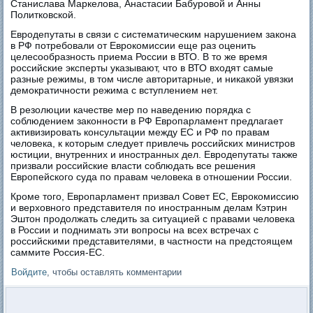
Станислава Маркелова, Анастасии Бабуровой и Анны
Политковской.
Евродепутаты в связи с систематическим нарушением закона
в РФ потребовали от Еврокомиссии еще раз оценить
целесообразность приема России в ВТО. В то же время
российские эксперты указывают, что в ВТО входят самые
разные режимы, в том числе авторитарные, и никакой увязки
демократичности режима с вступлением нет.
В резолюции качестве мер по наведению порядка с
соблюдением законности в РФ Европарламент предлагает
активизировать консультации между ЕС и РФ по правам
человека, к которым следует привлечь российских министров
юстиции, внутренних и иностранных дел. Евродепутаты также
призвали российские власти соблюдать все решения
Европейского суда по правам человека в отношении России.
Кроме того, Европарламент призвал Совет ЕС, Еврокомиссию
и верховного представителя по иностранным делам Кэтрин
Эштон продолжать следить за ситуацией с правами человека
в России и поднимать эти вопросы на всех встречах с
российскими представителями, в частности на предстоящем
саммите Россия-ЕС.
Войдите
, чтобы оставлять комментарии