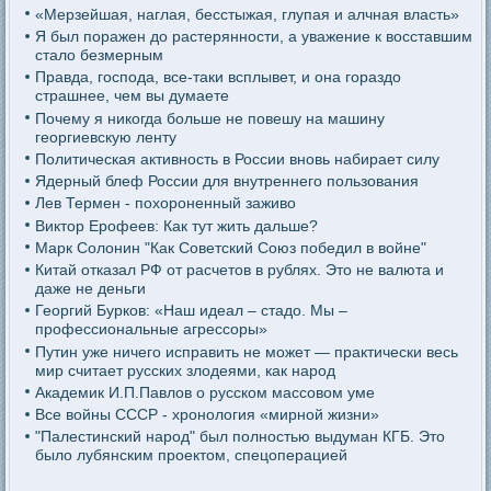
«Мерзейшая, наглая, бесстыжая, глупая и алчная власть»
Я был поражен до растерянности, а уважение к восставшим
стало безмерным
Правда, господа, все-таки всплывет, и она гораздо
страшнее, чем вы думаете
Почему я никогда больше не повешу на машину
георгиевскую ленту
Политическая активность в России вновь набирает силу
Ядерный блеф России для внутреннего пользования
Лев Термен - похороненный заживо
Виктор Ерофеев: Как тут жить дальше?
Марк Солонин "Как Советский Союз победил в войне"
Китай отказал РФ от расчетов в рублях. Это не валюта и
даже не деньги
Георгий Бурков: «Наш идеал – стадо. Мы –
профессиональные агрессоры»
Путин уже ничего исправить не может — практически весь
мир считает русских злодеями, как народ
Академик И.П.Павлов о русском массовом уме
Все войны СССР - хронология «мирной жизни»
"Палестинский народ" был полностью выдуман КГБ. Это
было лубянским проектом, спецоперацией