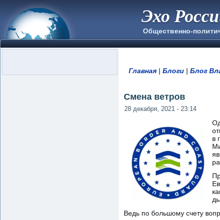
Эхо Росс
Общественно-полити
Главная
|
Блоги
|
Блог Вл
Вы здесь
Смена ветров
28 декабря, 2021 - 23:14
Од
от
в 
Ми
яв
ра
Пр
Ев
ка
дь
Ведь по большому счету вопро