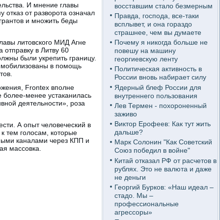
льства. И мнение главы
восставшим стало безмерным
 отказ от разворота означал
Правда, господа, все-таки
грантов и множить беды
всплывет, и она гораздо
страшнее, чем вы думаете
главы литовского МИД Агне
Почему я никогда больше не
 отправку в Литву 60
повешу на машину
олжны были укрепить границу.
георгиевскую ленту
и мобилизованы в помощь
Политическая активность в
тов.
России вновь набирает силу
Ядерный блеф России для
ожения, Frontex вполне
не более-менее устаканилась
внутреннего пользования
ивной деятельности», роза
Лев Термен - похороненный
заживо
Виктор Ерофеев: Как тут жить
ести. А опыт человеческий в
дальше?
 к тем голосам, которые
ными каналами через КПП и
Марк Солонин "Как Советский
ая массовка.
Союз победил в войне"
Китай отказал РФ от расчетов в
рублях. Это не валюта и даже
не деньги
Георгий Бурков: «Наш идеал –
стадо. Мы –
профессиональные
агрессоры»