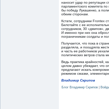
наносит удар по репутации 
парламентского комитета по 
бы победу Лукашенко, а поли
обеим сторонам.
Кстати, сотрудники Frontex с
Билотайте с ее исполнительн
сотрудников, 30 «джипов», д
И именно при них она оброс
пограничникам солдаты и поли
Получается, что пока в стра
разделяла, и поощряла жестк
и часть ее работников уехал
политических ветров стала м
Ведь практика крайностей, ка
целом давно убеждает, что о
предлагают искать компроми
режимом смазки, элементарн
Владимир Скрипов
Блог Владимир Скрипов
|
Войд