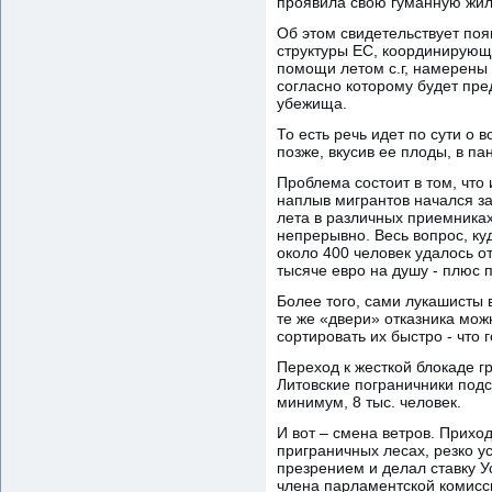
проявила свою гуманную жил
Об этом свидетельствует поя
структуры ЕС, координирующе
помощи летом с.г, намерены 
согласно которому будет пред
убежища.
То есть речь идет по сути о 
позже, вкусив ее плоды, в па
Проблема состоит в том, что
наплыв мигрантов начался за
лета в различных приемниках
непрерывно. Весь вопрос, куд
около 400 человек удалось о
тысяче евро на душу - плюс 
Более того, сами лукашисты 
те же «двери» отказника мож
сортировать их быстро - что 
Переход к жесткой блокаде г
Литовские пограничники подсч
минимум, 8 тыс. человек.
И вот – смена ветров. Прих
приграничных лесах, резко у
презрением и делал ставку Ус
члена парламентской комисс