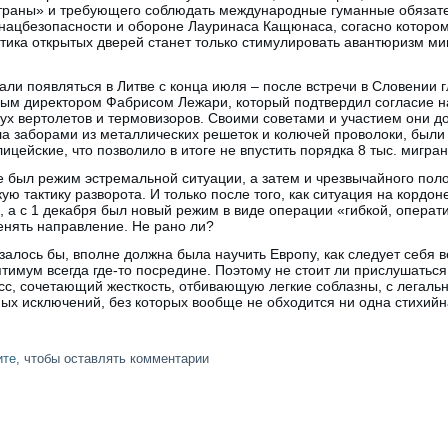
страны» и требующего соблюдать международные гуманные обязате
нацбезопасности и обороне Лауринаса Кащюнаса, согасно которому
тика открытых дверей станет только стимулировать авантюризм ми
тали появляться в Литве с конца июля – после встречи в Словении 
ым директором Фабрисом Лежари, который подтвердил согласие на
вух вертолетов и термовизоров. Своими советами и участием они д
ла заборами из металлических решеток и колючей проволоки, был
цейские, что позволило в итоге не впустить порядка 8 тыс. мигран
не был режим эстремальной ситуации, а затем и чрезвычайного пол
ую тактику разворота. И только после того, как ситуация на кордо
и, а с 1 декабря был новый режим в виде операции «гибкой, операт
енять направление. Не рано ли?
залось бы, вполне должна была научить Европу, как следует себя в
птимум всегда где-то посредине. Поэтому не стоит ли прислушаться
сс, сочетающий жесткость, отбивающую легкие соблазны, с легаль
ых исключений, без которых вообще не обходится ни одна стихийн
ите
, чтобы оставлять комментарии