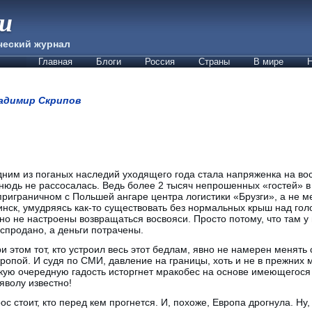
ии
ческий журнал
Главная
Блоги
Россия
Страны
В мире
Н
адимир Скрипов
ним из поганых наследий уходящего года стала напряженка на вос
нюдь не рассосалась. Ведь более 2 тысяч непрошенных «гостей» в
приграничном с Польшей ангаре центра логистики «Брузги», а не м
нск, умудряясь как-то существовать без нормальных крыш над гол
но не настроены возвращаться восвояси. Просто потому, что там у
спродано, а деньги потрачены.
и этом тот, кто устроил весь этот бедлам, явно не намерен менять 
ропой. И судя по СМИ, давление на границы, хоть и не в прежних
кую очередную гадость исторгнет мракобес на основе имеющегося
яволу известно!
с стоит, кто перед кем прогнется. И, похоже, Европа дрогнула. Ну,