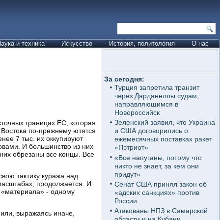
аука и техника
Искусство
История, политология
О нас
За сегодня:
Турция запретила транзит
через Дарданеллы судам,
направляющимся в
Новороссийск
Зеленский заявил, что Украина
точных границах ЕС, которая
 Востока по-прежнему ютятся
и США договорились о
енее 7 тыс. их оккупируют
ежемесячных поставках ракет
овами. И большинство из них
«Пэтриот»
 них обрезаны все концы. Все
«Все напуганы, потому что
никто не знает, за кем они
придут»
свою тактику куража над
 масштабах, продолжается. И
Сенат США принял закон об
 «материала» - одному
«адских санкциях» против
России
Атакованы НПЗ в Самарской
 или, выражаясь иначе,
области и на Кубани