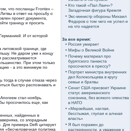
Кто такой «Пал Лаич»?
ом, что посланцы Frontex –
Загадочная фигура Кремля
итвы в ответ на просьбу о
Экс-министр обороны Михаил
овлен проект документа,
Федоров о том чего не успел и
ейти границу и просить
на что надеется
 Германией. И от которой
За все время:
Россия умирает
 литовской границе, где
Мифы о Великой Войне
льшу. Не даром уже к концу
Почему материал про
ии рассматриваются
бурятского танкиста
ольшинство. При этом только
просочился в прессу?
ацию - а это минимум по
Портрет министра внутренних
дел Колокольцева в кругу
 тогда в случае отказа через
семьи и братвы
иться быстро распознавать и
Сенат США присвоит Украине
статус американского
 Апогеем стал ноябрь.
союзника, без всякого членства
 бы просочилось еще, как
в НАТО
«Мерзейшая, наглая,
бесстыжая, глупая и алчная
женных, найденных в
власть»
наверняка, со злорадным
Я был поражен до
. Для примера Delfi цитирует
яя «бесчеловечная политика
растерянности, а уважение к