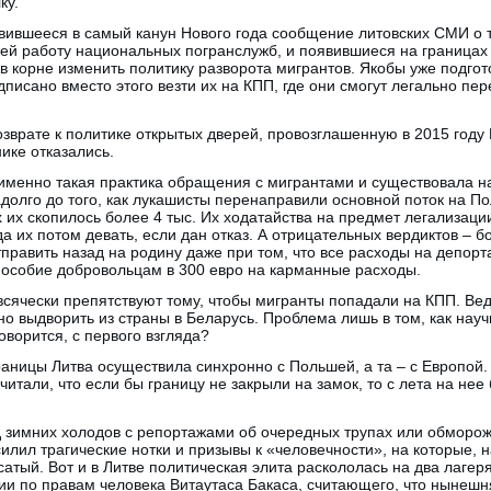
ку.
вившееся в самый канун Нового года сообщение литовских СМИ о т
й работу национальных погранслужб, и появившиеся на границах Л
в корне изменить политику разворота мигрантов. Якобы уже подгот
писано вместо этого везти их на КПП, где они смогут легально пер
возврате к политике открытых дверей, провозглашенную в 2015 году
нике отказались.
 именно такая практика обращения с мигрантами и существовала на
долго до того, как лукашисты перенаправили основной поток на По
 их скопилось более 4 тыс. Их ходатайства на предмет легализац
а их потом девать, если дан отказ. А отрицательных вердиктов – б
тправить назад на родину даже при том, что все расходы на депорт
пособие добровольцам в 300 евро на карманные расходы.
всячески препятствуют тому, чтобы мигранты попадали на КПП. Ведь
но выдворить из страны в Беларусь. Проблема лишь в том, как науч
говорится, с первого взгляда?
раницы Литва осуществила синхронно с Польшей, а та – с Европой.
итали, что если бы границу не закрыли на замок, то с лета на нее
од зимних холодов с репортажами об очередных трупах или обморо
силил трагические нотки и призывы к «человечности», на которые, 
атый. Вот и в Литве политическая элита раскололась на два лагеря
ии по правам человека Витаутаса Бакаса, считающего, что нынешн