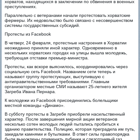
хорватов, находящихся в заключении по обвинения в военных
преступлениях.
Параллельно с ветеранами начали протестовать хорватские
фермеры. Их недовольство было связано с несовершенством
системы государственных субсидий.
Протесты из Facebook
В четверг, 24 февраля, протестные настроения в Хорватии
неожиданно приняли иной характер. Одновременно в
нескольких хорватских городах на улицы вышла молодежь,
требующая отставки премьер-министра.
Протесты, как вскоре выяснилось, координировались через
социальную сеть Facebook. Названием сети теперь и
называют группу протестующих, выступившую с
антиправительственными требованиями. Главным
организатором местные СМИ называют 25-летнего жителя
Загреба Ивана Пернара.
К молодежи из Facebook присоединились болельщики
местной команды «Динамо».
В субботу протесты в Загребе приобрели насильственный
характер. После завершения мирной акции ветеранов
несколько сотен молодых людей пытались пробиться к
зданию правительства. Полицию, которая преградила им путь,
закидали камнями и бутылками. В ответ силы правопорядка
были вынуждены применить дубинки и слезоточивый газ.