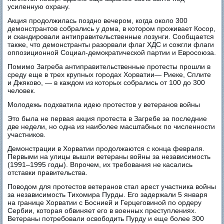
усиленную охрану.
Акция продолжилась поздно вечером, когда около 300
демонстрантов собрались у дома, в котором проживает Косор,
и скандировали антиправительственные лозунги. Сообщается
также, что демонстранты разорвали флаг ХДС и сожгли флаги
оппозиционной Социал-демократической партии и Евросоюза.
Помимо Загреба антиправительственные протесты прошли в
среду еще в трех крупных городах Хорватии— Риеке, Сплите
и Джяково, — в каждом из которых собрались от 100 до 300
человек.
Молодежь подхватила идею протестов у ветеранов войны
Это была не первая акция протеста в Загребе за последние
две недели, но одна из наиболее масштабных по численности
участников.
Демонстрации в Хорватии продолжаются с конца февраля.
Первыми на улицы вышли ветераны войны за независимость
(1991–1995 годы). Впрочем, их требования не касались
отставки правительства.
Поводом для протестов ветеранов стал арест участника войны
за независимость Тихомира Пурды. Его задержали 5 января
на границе Хорватии с Боснией и Герцеговиной по ордеру
Сербии, которая обвиняет его в военных преступлениях.
Ветераны потребовали освободить Пурду и еще более 300