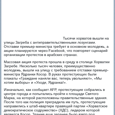
Тысячи хорватов вышли на
улицы Загреба с антиправительственными лозунгами.
Отставки премьер-министра требует в основном молодежь, а
акции планируются через Facebook, что повторяет сценарий
организации протестов в арабских странах.
Массовая акция протеста прошла в среду в столице Хорватии
Загребе. Несколько тысяч человек, преимущественно
молодежь, вышли на улицу с требованием отставки премьер-
министра Ядранки Косор. В руках протестующих были
плакаты «Граждане наняли вас, теперь увольняют», «Мы
хотим выборы» и «Уходи, Ядранка!».
Изначально, как сообщает AFP, протестующие собрались в
центре города и попытались пройти к площади Святого
Марка, на которой расположены правительственные здания.
После того как полиция преградила им путь, протестующие
направились к штаб-квартире правящей партии «Хорватское
демократическое содружество» (ХДС), лидером которой
является Косор. Здание еще заранее было взято под