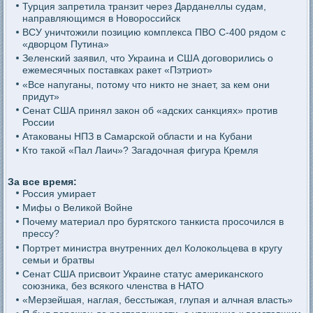
Турция запретила транзит через Дарданеллы судам,
направляющимся в Новороссийск
ВСУ уничтожили позицию комплекса ПВО С-400 рядом с
«дворцом Путина»
Зеленский заявил, что Украина и США договорились о
ежемесячных поставках ракет «Пэтриот»
«Все напуганы, потому что никто не знает, за кем они
придут»
Сенат США принял закон об «адских санкциях» против
России
Атакованы НПЗ в Самарской области и на Кубани
Кто такой «Пал Лаич»? Загадочная фигура Кремля
За все время:
Россия умирает
Мифы о Великой Войне
Почему материал про бурятского танкиста просочился в
прессу?
Портрет министра внутренних дел Колокольцева в кругу
семьи и братвы
Сенат США присвоит Украине статус американского
союзника, без всякого членства в НАТО
«Мерзейшая, наглая, бесстыжая, глупая и алчная власть»