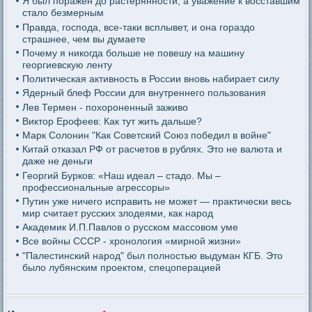
Я был поражен до растерянности, а уважение к восставшим
стало безмерным
Правда, господа, все-таки всплывет, и она гораздо
страшнее, чем вы думаете
Почему я никогда больше не повешу на машину
георгиевскую ленту
Политическая активность в России вновь набирает силу
Ядерный блеф России для внутреннего пользования
Лев Термен - похороненный заживо
Виктор Ерофеев: Как тут жить дальше?
Марк Солонин "Как Советский Союз победил в войне"
Китай отказал РФ от расчетов в рублях. Это не валюта и
даже не деньги
Георгий Бурков: «Наш идеал – стадо. Мы –
профессиональные агрессоры»
Путин уже ничего исправить не может — практически весь
мир считает русских злодеями, как народ
Академик И.П.Павлов о русском массовом уме
Все войны СССР - хронология «мирной жизни»
"Палестинский народ" был полностью выдуман КГБ. Это
было лубянским проектом, спецоперацией