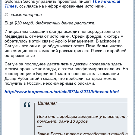
Goldman Sachs управлять проектом, пишет
The Financial
Times
, ссылаясь на информированные источники.
Из комментариев:
Ещё $10 млрд. бюджетных денег распилят.
Инициатива создания фонда исходит непосредственно от
Медведева, отмечают источники. Среди фондов, к которым
обратились в этой связи: Apollo Management, Blackstone и
Carlyle - все они еще обдумывают ответ. Пока большинство
инвестиционных компаний рассматривают Россию с крайней
осторожностью.
Carlyle за последнее десятилетие дважды создавала здесь
международные команды, а затем расформировывала их. На
конференции в Берлине 1 марта сооснователь компании
Дэвид Рубенштейн сказал, что прибыли, которые можно
получить в России, несоизмеримы с рисками.
http://www.inopressa.ru/article/07Mar2011/ft/invest.html
Цитата:
Пока они с гребцом галерным у власти, ничего
поможет, даже 10 ярдов.
***
Зачем России такое руководство и такой пре