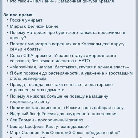
Кто такой «Пал Лаич»? Загадочная фигура Кремля
За все время:
Россия умирает
Мифы о Великой Войне
Почему материал про бурятского танкиста просочился в
прессу?
Портрет министра внутренних дел Колокольцева в кругу
семьи и братвы
Сенат США присвоит Украине статус американского
союзника, без всякого членства в НАТО
«Мерзейшая, наглая, бесстыжая, глупая и алчная власть»
Я был поражен до растерянности, а уважение к восставшим
стало безмерным
Правда, господа, все-таки всплывет, и она гораздо
страшнее, чем вы думаете
Почему я никогда больше не повешу на машину
георгиевскую ленту
Политическая активность в России вновь набирает силу
Ядерный блеф России для внутреннего пользования
Лев Термен - похороненный заживо
Виктор Ерофеев: Как тут жить дальше?
Марк Солонин "Как Советский Союз победил в войне"