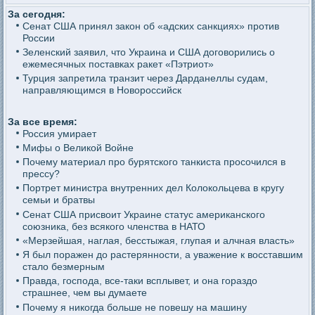
За сегодня:
Сенат США принял закон об «адских санкциях» против
России
Зеленский заявил, что Украина и США договорились о
ежемесячных поставках ракет «Пэтриот»
Турция запретила транзит через Дарданеллы судам,
направляющимся в Новороссийск
За все время:
Россия умирает
Мифы о Великой Войне
Почему материал про бурятского танкиста просочился в
прессу?
Портрет министра внутренних дел Колокольцева в кругу
семьи и братвы
Сенат США присвоит Украине статус американского
союзника, без всякого членства в НАТО
«Мерзейшая, наглая, бесстыжая, глупая и алчная власть»
Я был поражен до растерянности, а уважение к восставшим
стало безмерным
Правда, господа, все-таки всплывет, и она гораздо
страшнее, чем вы думаете
Почему я никогда больше не повешу на машину