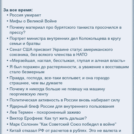
За все время:
Россия умирает
Мифы о Великой Войне
Почему материал про бурятского танкиста просочился в
прессу?
Портрет министра внутренних дел Колокольцева в кругу
семьи и братвы
Сенат США присвоит Украине статус американского
союзника, без всякого членства в НАТО
«Мерзейшая, наглая, бесстыжая, глупая и алчная власть»
Я был поражен до растерянности, а уважение к восставшим
стало безмерным
Правда, господа, все-таки всплывет, и она гораздо
страшнее, чем вы думаете
Почему я никогда больше не повешу на машину
георгиевскую ленту
Политическая активность в России вновь набирает силу
Ядерный блеф России для внутреннего пользования
Лев Термен - похороненный заживо
Виктор Ерофеев: Как тут жить дальше?
Марк Солонин "Как Советский Союз победил в войне"
Китай отказал РФ от расчетов в рублях. Это не валюта и