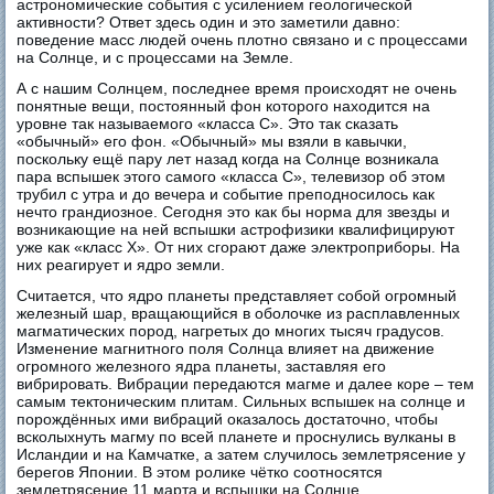
астрономические события с усилением геологической
активности? Ответ здесь один и это заметили давно:
поведение масс людей очень плотно связано и с процессами
на Солнце, и с процессами на Земле.
А с нашим Солнцем, последнее время происходят не очень
понятные вещи, постоянный фон которого находится на
уровне так называемого «класса С». Это так сказать
«обычный» его фон. «Обычный» мы взяли в кавычки,
поскольку ещё пару лет назад когда на Солнце возникала
пара вспышек этого самого «класса С», телевизор об этом
трубил с утра и до вечера и событие преподносилось как
нечто грандиозное. Сегодня это как бы норма для звезды и
возникающие на ней вспышки астрофизики квалифицируют
уже как «класс Х». От них сгорают даже электроприборы. На
них реагирует и ядро земли.
Считается, что ядро планеты представляет собой огромный
железный шар, вращающийся в оболочке из расплавленных
магматических пород, нагретых до многих тысяч градусов.
Изменение магнитного поля Солнца влияет на движение
огромного железного ядра планеты, заставляя его
вибрировать. Вибрации передаются магме и далее коре – тем
самым тектоническим плитам. Сильных вспышек на солнце и
порождённых ими вибраций оказалось достаточно, чтобы
всколыхнуть магму по всей планете и проснулись вулканы в
Исландии и на Камчатке, а затем случилось землетрясение у
берегов Японии. В этом ролике чётко соотносятся
землетрясение 11 марта и вспышки на Солнце.