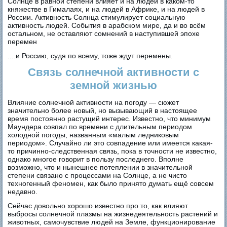
Солнце в равной степени влияет и на людей в каком-то
княжестве в Гималаях, и на людей в Африке, и на людей в
России. Активность Солнца стимулирует социальную
активность людей. События в арабском мире, да и во всём
остальном, не оставляют сомнений в наступившей эпохе
перемен
....и Россию, судя по всему, тоже ждут перемены.
Связь солнечной активности с
земной жизнью
Влияние солнечной активности на погоду — сюжет
значительно более новый, но вызывающий в настоящее
время постоянно растущий интерес. Известно, что минимум
Маундера совпал по времени с длительным периодом
холодной погоды, названным «малым ледниковым
периодом». Случайно ли это совпадение или имеется какая-
то причинно-следственная связь, пока в точности не известно,
однако многое говорит в пользу последнего. Вполне
возможно, что и нынешнее потеплении в значительной
степени связано с процессами на Солнце, а не чисто
техногенный феномен, как было принято думать ещё совсем
недавно.
Сейчас довольно хорошо известно про то, как влияют
выбросы солнечной плазмы на жизнедеятельность растений и
животных, самочувствие людей на Земле, функционирование