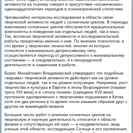
активности на психику говорит и присутствие «космических»
одиннадцатилетних периодов в психиатрической статистике.
Чрезвычайно интересны исследования в области связи
творческой активности людей с солнечным циклом. В периоды
максимума солнечных циклов обостряются иррациональные
компоненты в поведении как отдельных людей, так и масс.
Так, всплески творческой активности и исследовательской
работы приурочены именно к ним. По мнению психологов, в
это время у творческих личностей, многие из которых
относятся к маниакально-депрессивному типу,
осуществляется переход от депрессивного к маниакальному
состоянию — а следовательно, и к лихорадочной
деятельности и озарениям в работе.
Борис Михайлович Владимирский утверждает, что подобные
«взрывы» творческой активности действуют как на уровне
отдельных людей, так и на уровне популяции. Например, рост
творчества и культуры в Европе в эпоху Возрождения (первая
треть XVI века) и в «эпоху гениев» (середина XVII века)
протекали одновременно с творческими подъемами в Китае,
хотя эти два региона в то время почти никаким образом друг с
другом не взаимодействовали.
Большое число работ о влиянии солнечных циклов на
творческую и научную деятельность относится к области
физики и сопутствующих ей наук — и неудивительно, ведь
ученые этой области, исследующие Солнце и его проявления,