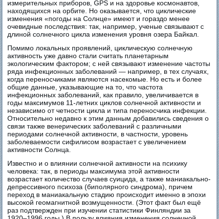
измерительных приборов, GPS и на здоровье космонавтов,
находящихся на орбите. Но оказывается, что циклические
изменения «погоды на Солнце» имеют и гораздо менее
очевидные последствия: так, например, ученые связывают с
длиной солнечного цикла изменения уровня озера Байкал.
Помимо локальных проявлений, циклическую солнечную
активность уже давно стали считать планетарным
экологическим фактором; с ней связывают изменение частоты
ряда инфекционных заболеваний — например, в тех случаях,
когда переносчиками являются насекомые. Но есть и более
общие данные, указывающие на то, что частота
инфекционных заболеваний, как правило, увеличивается в
годы максимумов 11-летних циклов солнечной активности и
независимо от четности цикла и типа переносчика инфекции.
Относительно недавно к этим данным добавились сведения о
связи также венерических заболеваний с различными
периодами солнечной активности, в частности, уровень
заболеваемости сифилисом возрастает с увеличением
активности Солнца.
Известно и о влиянии солнечной активности на психику
человека: так, в периоды максимума этой активности
возрастает количество случаев суицида, а также маниакально-
депрессивного психоза (биполярного синдрома), причем
переход в маниакальную стадию происходит именно в эпохи
высокой геомагнитной возмущенности. (Этот факт был ещё
раз подтвержден при изучении статистики Финляндии за
1920–1996 годы.) В пользу влияния изменения солнечной