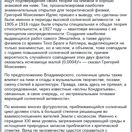
ищут подтверждения своих теорий на близкой и хорошо
знаковой им ниве. Так, проанализировав наиболее
знаменательные открытия для теоретической физики,
Григорий Моисеевич Идлис пришел к выводу, что сделаны они
были именно в периоды высокой солнечной активности: «в
1905 и 1916 годах были открыты специальная и общая теория
относительности, в 1927 году — квантовая механика с её
принципом неопределенности. Создание наиболее
выдающихся работ самого Эйнштейна, а также других
физиков со времен Тихо Браге и Кеплера, выделяющиеся не
только значимостью, но и числом, и объемом, тоже совпадали
с годами повышенной солнечной активности, причем
вероятность случайного совпадения этих двух фактов
оказалась исчезающе малой (0,0004)!» — сказал Григорий
Моисеевич.
По предположению Владимирского, солнечные циклы также
влияют на пики и спады в музыкальном творчестве, поэзии;
смену стилей в архитектуре. Правда, связь здесь не прямая, а
опосредованная, через известные «волны Кондратьева»,
связанные, в свою очередь, «с экстремальными точками
вариаций солнечной активности».
По мнению многих футурологов, приближающийся солнечный
цикл должен стать в большой степени решающим во
взаимоотношениях жителей Земли с космосом. Именно к
середине XXI века уровень загрязнения окружающей среды и
истощения природных запасов приблизится к критической
отметке. Вряд ли человечеству удастся справиться с