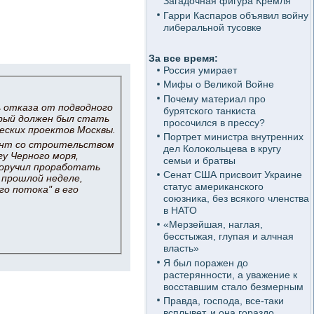
Загадочная фигура Кремля
Гарри Каспаров объявил войну
либеральной тусовке
За все время:
Россия умирает
Мифы о Великой Войне
Почему материал про
 отказа от подводного
бурятского танкиста
рый должен был стать
просочился в прессу?
еских проектов Москвы.
Портрет министра внутренних
иант со строительством
дел Колокольцева в кругу
гу Черного моря,
семьи и братвы
оручил проработать
Сенат США присвоит Украине
 прошлой неделе,
статус американского
о потока" в его
союзника, без всякого членства
в НАТО
«Мерзейшая, наглая,
бесстыжая, глупая и алчная
власть»
Я был поражен до
растерянности, а уважение к
восставшим стало безмерным
Правда, господа, все-таки
всплывет, и она гораздо