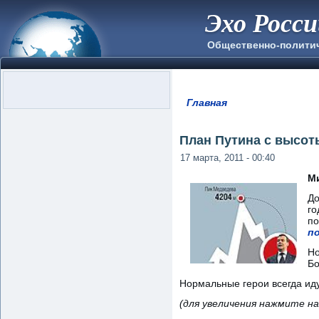
Эхо Росс
Общественно-полити
Главная
Вы здесь
План Путина с высот
17 марта, 2011 - 00:40
М
До
г
по
п
Но
Бо
Нормальные герои всегда идут
(для увеличения нажмите на