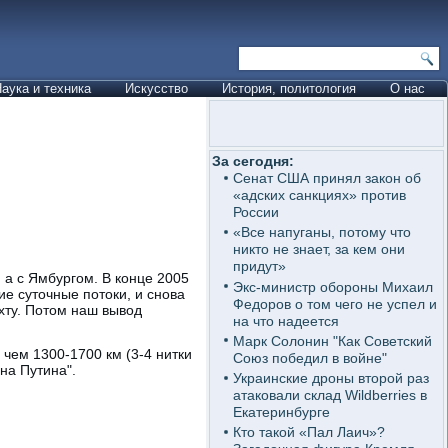
аука и техника
Искусство
История, политология
О нас
За сегодня:
Сенат США принял закон об
«адских санкциях» против
России
«Все напуганы, потому что
никто не знает, за кем они
придут»
 а с Ямбургом. В конце 2005
Экс-министр обороны Михаил
е суточные потоки, и снова
Федоров о том чего не успел и
Ухту. Потом наш вывод
на что надеется
Марк Солонин "Как Советский
чем 1300-1700 км (3-4 нитки
Союз победил в войне"
на Путина".
Украинские дроны второй раз
атаковали склад Wildberries в
Екатеринбурге
Кто такой «Пал Лаич»?