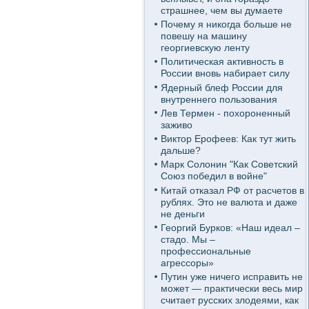
страшнее, чем вы думаете
Почему я никогда больше не
повешу на машину
георгиевскую ленту
Политическая активность в
России вновь набирает силу
Ядерный блеф России для
внутреннего пользования
Лев Термен - похороненный
заживо
Виктор Ерофеев: Как тут жить
дальше?
Марк Солонин "Как Советский
Союз победил в войне"
Китай отказал РФ от расчетов в
рублях. Это не валюта и даже
не деньги
Георгий Бурков: «Наш идеал –
стадо. Мы –
профессиональные
агрессоры»
Путин уже ничего исправить не
может — практически весь мир
считает русских злодеями, как