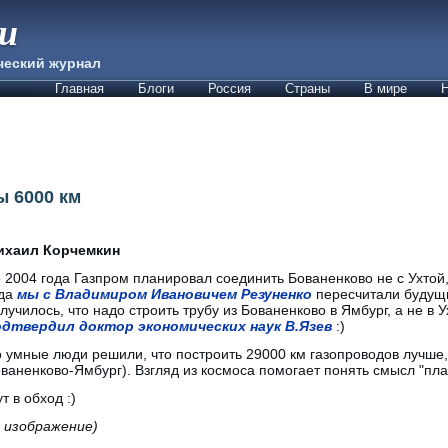
ии
ческий журнал
Главная
Блоги
Россия
Страны
В мире
Н
ы 6000 км
ихаил Корчемкин
 2004 года Газпром планировал соединить Бованенково не с Ухтой,
ода
мы с Владимиром Ивановичем Резуненко
пересчитали будущи
лучилось, что надо строить трубу из Бованенково в Ямбург, а не в 
одтвердил доктор экономических наук В.Язев
:)
 умные люди решили, что построить 29000 км газопроводов лучше, 
ваненково-Ямбург). Взгляд из космоса помогает понять смысл "пла
 в обход :)
 изображение)