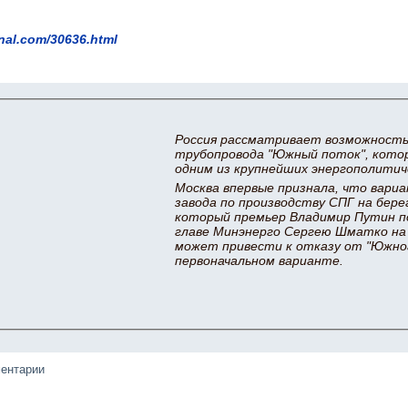
rnal.com/30636.html
Россия рассматривает возможность
трубопровода "Южный поток", кото
одним из крупнейших энергополитич
Москва впервые признала, что вар
завода по производству СПГ на бере
который премьер Владимир Путин п
главе Минэнерго Сергею Шматко на
может привести к отказу от "Южног
первоначальном варианте.
ментарии