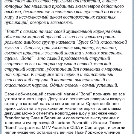
свой счет множество серьезных достижений, в числе
которых два миллиона проданных экземпляров дебютного
альбома, бесчисленное количество выступлений по всему
миру и несмолкаемый шквал восторженных газетных
публикаций, обзоров и заголовков.
"Bond" с самого начала своей музыкальной карьеры были
обласканы мировой прессой - из-за сексуального рок-н-
рольного имиджа группу называли "Spice Girls классической
музыки". Титулы, присужденные квартету, вероятно,
вызовут приступы желчной зависти у многих ветеранов
сцены. "Bond" - это самый продаваемый струнный
квартет за всю историю музыки и первый женский
струнный квартет, удостоившийся появления в мировых
поп-чартах. К тому же это первый и единственный
классический струнный квартет, выставленный из
классических чартов. Одним словом - самый успешный.
Своей обжигающей струнной магией "Bond" проникли во все
уголки земного шара. Девушки с легкостью покорили каждую
страну, в которой давали свои концерты. Среди особенно
ярких событий в музыкальной жизни четверки талантливых
девушек можно отметить новогоднее шоу у заснеженных
Brandenberg Gate в Берлине и совместное выступление с
тенором и супер-звездой Luciano Pavarotti в Италии. Также
"Bond" сыграли на MTV Awards в США и Сингапуре, и смогли
непринужденно остановить вечное Нью-Йоркское уличное