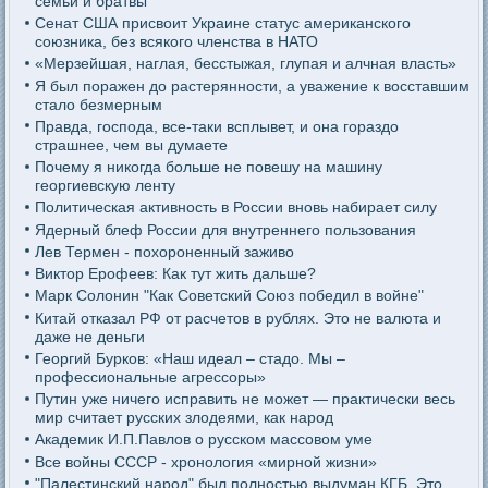
семьи и братвы
Сенат США присвоит Украине статус американского
союзника, без всякого членства в НАТО
«Мерзейшая, наглая, бесстыжая, глупая и алчная власть»
Я был поражен до растерянности, а уважение к восставшим
стало безмерным
Правда, господа, все-таки всплывет, и она гораздо
страшнее, чем вы думаете
Почему я никогда больше не повешу на машину
георгиевскую ленту
Политическая активность в России вновь набирает силу
Ядерный блеф России для внутреннего пользования
Лев Термен - похороненный заживо
Виктор Ерофеев: Как тут жить дальше?
Марк Солонин "Как Советский Союз победил в войне"
Китай отказал РФ от расчетов в рублях. Это не валюта и
даже не деньги
Георгий Бурков: «Наш идеал – стадо. Мы –
профессиональные агрессоры»
Путин уже ничего исправить не может — практически весь
мир считает русских злодеями, как народ
Академик И.П.Павлов о русском массовом уме
Все войны СССР - хронология «мирной жизни»
"Палестинский народ" был полностью выдуман КГБ. Это