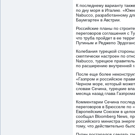
К последнему варианту такж
по дну моря в Италию. «Южн
Nabucco, разработанному для
Баумгартен в Австрии.
Российские планы по строите
переговоров соглашения с Ту
что труба пройдет в ее терр
Путиным и Реджепо Эрдоган
Колебания турецкой стороны,
скептически настроен по от
Nabucco, турецкое правитель
по расширению внутренней г
После еще более неконструк
«Газпром и российское прави
Черном море, который может 
словам Сечина, турецкие вла
месяца назад глава Газпрома
Комментарии Сечина послед
переговоров в Брюсселе по 
Европейским Союзом в целом,
сообщал Bloomberg News, пр
российского министра энерге
тому, что действительно было
Путин постарался сделать та