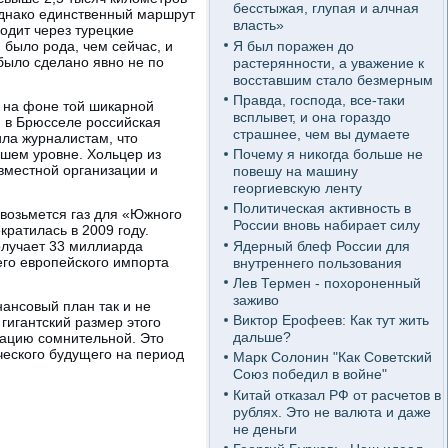
бесстыжая, глупая и алчная
Однако единственный маршрут
власть»
одит через турецкие
Я был поражен до
 было рода, чем сейчас, и
было сделано явно не по
растерянности, а уважение к
восставшим стало безмерным
Правда, господа, все-таки
 на фоне той шикарной
всплывет, и она гораздо
 в Брюсселе российская
страшнее, чем вы думаете
ила журналистам, что
сшем уровне. Хольцер из
Почему я никогда больше не
овместной организации и
повешу на машину
георгиевскую ленту
Политическая активность в
а возьмется газ для «Южного
России вновь набирает силу
кратилась в 2009 году.
Ядерный блеф России для
получает 33 миллиарда
его европейского импорта
внутреннего пользования
Лев Термен - похороненный
заживо
ансовый план так и не
Виктор Ерофеев: Как тут жить
гигантский размер этого
дальше?
зацию сомнительной. Это
ческого будущего на период
Марк Солонин "Как Советский
Союз победил в войне"
Китай отказал РФ от расчетов в
рублях. Это не валюта и даже
не деньги