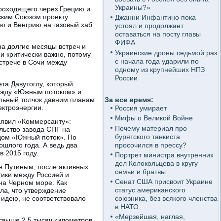
Украины?»
проходящего через Грецию и
ским Союзом проекту
Джанни Инфантино пока
ю и Венгрию на газовый хаб
устоял и продолжает
оставаться на посту главы
ФИФА
на долгие месяцы встреч и
Украинские дроны седьмой раз
ии критически важно, потому
с начала года ударили по
встрече в Сочи между
одному из крупнейших НПЗ
России
та Давутоглу, который
между «Южным потоком» и
сильный толчок давним планам
За все время:
ектроэнергии.
Россия умирает
Мифы о Великой Войне
аявил «Коммерсанту»:
Почему материал про
льство завода СПГ на
бурятского танкиста
одом «Южный поток». По
просочился в прессу?
шлого года. А ведь два
 2015 году.
Портрет министра внутренних
дел Колокольцева в кругу
 Путиным, после активных
семьи и братвы
тики между Россией и
Сенат США присвоит Украине
 на Черном море. Как
статус американского
ла, что утверждение
 идею, не соответствовало
союзника, без всякого членства
в НАТО
«Мерзейшая, наглая,
 свыше 2,5 тысяч километров