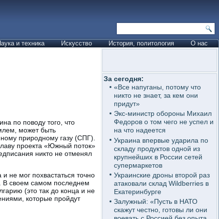
аука и техника
Искусство
История, политология
О нас
За сегодня:
«Все напуганы, потому что
никто не знает, за кем они
придут»
Экс-министр обороны Михаил
Федоров о том чего не успел и
на по поводу того, что
млем, может быть
на что надеется
ному природному газу (СПГ).
Украина впервые ударила по
главу проекта «Южный поток»
складу продуктов одной из
едписания никто не отменял
крупнейших в России сетей
супермаркетов
Украинские дроны второй раз
 и не мог похвастаться точно
. В своем самом последнем
атаковали склад Wildberries в
гарию (это так до конца и не
Екатеринбурге
ениями, которые пройдут
Залужный: «Пусть в НАТО
скажут честно, готовы ли они
воевать с Россией без опыта