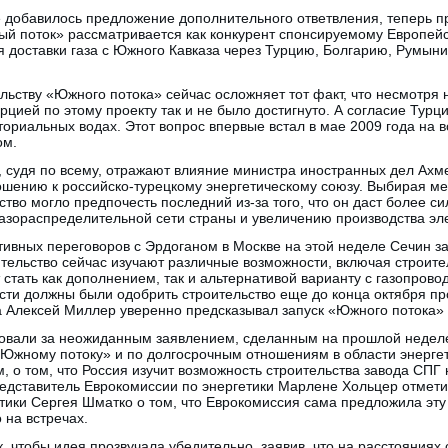
е добавилось предложение дополнительного ответвления, теперь 
ый поток» рассматривается как конкурент спонсируемому Европей
 доставки газа с Южного Кавказа через Турцию, Болгарию, Румыни
льству «Южного потока» сейчас осложняет тот факт, что несмотря 
рцией по этому проекту так и не было достигнуто. А согласие Турц
иториальных водах. Этот вопрос впервые встал в мае 2009 года на 
ом.
 судя по всему, отражают влияние министра иностранных дел Ахме
ношению к российско-турецкому энергетическому союзу. Выбирая 
ство могло предпочесть последний из-за того, что он даст более 
азораспределительной сети страны и увеличению производства эл
тивных переговоров с Эрдоганом в Москве на этой неделе Сечин з
тельство сейчас изучают различные возможности, включая строите
стать как дополнением, так и альтернативой варианту с газопров
сти должны были одобрить строительство еще до конца октября про
 Алексей Миллер уверенно предсказывал запуск «Южного потока» в
овали за неожиданным заявлением, сделанным на прошлой неделе
«Южному потоку» и по долгосрочным отношениям в области энерге
 о том, что Россия изучит возможность строительства завода СПГ
едставитель Еврокомиссии по энергетики Марлене Хольцер отмети
тики Сергея Шматко о том, что Еврокомиссия сама предложила эту
 на встречах.
к, чтобы идея прозвучала убедительно, заявив, что на расстояниях