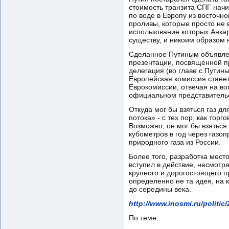
стоимость транзита СПГ нач
по воде в Европу из восточн
проливы, которые просто не 
использование которых Анкар
существу, и никоим образом 
Сделанное Путиным объявле
презентации, посвященной п
делегация (во главе с Путин
Европейская комиссия станет
Еврокомиссии, отвечая на во
официальном представительс
Откуда мог бы взяться газ дл
потока» - с тех пор, как тор
Возможно, он мог бы взяться
кубометров в год через газо
природного газа из России.
Более того, разработка мест
вступил в действие, несмотр
крупного и дорогостоящего п
определенно не та идея, на 
до середины века.
http://www.inosmi.ru/politi
По теме: