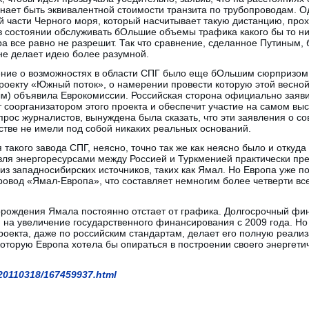
инает быть эквивалентной стоимости транзита по трубопроводам. 
ой части Черного моря, который насчитывает такую дистанцию, прох
в состоянии обслуживать бОльшие объемы трафика какого бы то ни
а все равно не разрешит. Так что сравнение, сделанное Путиным, 
не делает идею более разумной.
ние о возможностях в области СПГ было еще бОльшим сюрпризом
роекту «Южный поток», о намерении провести которую этой весной
ым) объявила Еврокомиссии. Российская сторона официально заяв
 соорганизатором этого проекта и обеспечит участие на самом вы
прос журналистов, вынуждена была сказать, что эти заявления о с
тве не имели под собой никаких реальных оснований.
я такого завода СПГ, неясно, точно так же как неясно было и откуд
говля энергоресурсами между Россией и Туркменией практически пре
 из западносибирских источников, таких как Ямал. Но Европа уже 
провод «Ямал-Европа», что составляет немногим более четверти вс
орождения Ямала постоянно отстает от графика. Долгосрочный фин
я на увеличение государственного финансирования с 2009 года. Но 
роекта, даже по российским стандартам, делает его полную реали
которую Европа хотела бы опираться в построении своего энергети
c/20110318/167459937.html