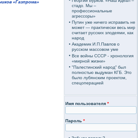
Георгий Бурков: «Наш идеал –
чиков «Газпрома»
стадо. Мы –
профессиональные
агрессоры»
Путин уже ничего исправить не
может — практически весь мир
считает русских злодеями, как
народ
Академик И.П.Павлов о
русском массовом уме
Все войны СССР - хронология
«мирной жизни»
"Палестинский народ" был
полностью выдуман КГБ. Это
было лубянским проектом,
спецоперацией
Имя пользователя
*
Пароль
*