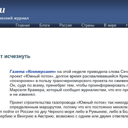
ии
ческий журнал
Главная
Блоги
Россия
Страны
В мире
Н
т исчезнуть
Газета «Коммерсант»
на этой неделе приводила слова Сечи
проект «Южный поток», долгое время расхваливавшийся Кре
«похоронен» в пользу трансчерноморского проекта по сжижен
Он, судя по всему, пренебрег тем, чтобы проинформировать 
Марселя Крамера, который сообщил журналистам, что его пр
и не изменял.
Проект строительства газопровода «Южный поток» так никогда
определенным маршрутом, потому что его постоянно меняли
 пойти от России по дну Черного моря либо в Румынию, либо в Бол
Сербию и Венгрию в Австрию, возможно с одним или двумя ответвл