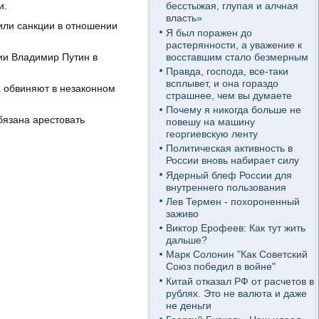
и.
бесстыжая, глупая и алчная
власть»
или санкции в отношении
Я был поражен до
растерянности, а уважение к
восставшим стало безмерным
ии Владимир Путин в
Правда, господа, все-таки
всплывет, и она гораздо
а обвиняют в незаконном
страшнее, чем вы думаете
Почему я никогда больше не
бязана арестовать
повешу на машину
георгиевскую ленту
Политическая активность в
России вновь набирает силу
Ядерный блеф России для
внутреннего пользования
Лев Термен - похороненный
заживо
Виктор Ерофеев: Как тут жить
дальше?
Марк Солонин "Как Советский
Союз победил в войне"
Китай отказал РФ от расчетов в
рублях. Это не валюта и даже
не деньги