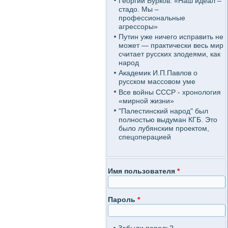
Георгий Бурков: «Наш идеал –
стадо. Мы –
профессиональные
агрессоры»
Путин уже ничего исправить не
может — практически весь мир
считает русских злодеями, как
народ
Академик И.П.Павлов о
русском массовом уме
Все войны СССР - хронология
«мирной жизни»
"Палестинский народ" был
полностью выдуман КГБ. Это
было лубянским проектом,
спецоперацией
Имя пользователя
*
Пароль
*