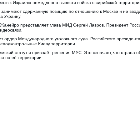
изыв к Израилю немедленно вывести войска с сирийской территори
 занимают сдержанную позицию по отношению к Москве и не ввод
а Украину.
-Жанейро представляет глава МИД Сергей Лавров. Президент Росс
идеосвязи.
ет ордер Международного уголовного суда. Российского президент
неподконтрольные Киеву территории.
ский статут и признаёт решения МУС. Это означает, что страна о
ся на её территории.