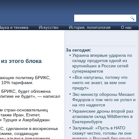
аука и техника
Искусство
История, политология
О нас
За сегодня:
Украина впервые ударила по
из этого блока
складу продуктов одной из
крупнейших в России сетей
супермаркетов
«Все напуганы, потому что
вающие политику БРИКС,
 10% тарифами.
никто не знает, за кем они
придут»
е БРИКС, будет обложена
Экс-министр обороны Михаил
итике не будет», — написал
Федоров о том чего не успел и
на что надеется
ам стран-основательниц
Украинские дроны второй раз
также Иран, Египет,
атаковали склад Wildberries в
и Турция и Азербайджан.
Екатеринбурге
Залужный: «Пусть в НАТО
С, сделанное в воскресенье
скажут честно, готовы ли они
номике, создающую
ены альянса предложили
воевать с Россией без опыта