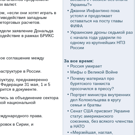
х валют.
Украины?»
Джанни Инфантино пока
, «если они хотят играть в
устоял и продолжает
отиводействия западным
оставаться на посту главы
еторговых расчетов.
ФИФА
видели заявление Дональда
Украинские дроны седьмой раз
модействие в рамках БРИКС
с начала года ударили по
одному из крупнейших НПЗ
России
ное соглашение между
За все время:
Россия умирает
структуре в России.
Мифы о Великой Войне
Почему материал про
уктуру, преднамеренно
бурятского танкиста
 Федерации 31 мая, 1 и 5
просочился в прессу?
орится в документе.
Портрет министра внутренних
лись за объединение сектора
дел Колокольцева в кругу
ской национальной
семьи и братвы
Сенат США присвоит Украине
еждународного права.
статус американского
союзника, без всякого членства
ровок в Сирии, и
в НАТО
«Мерзейшая, наглая,