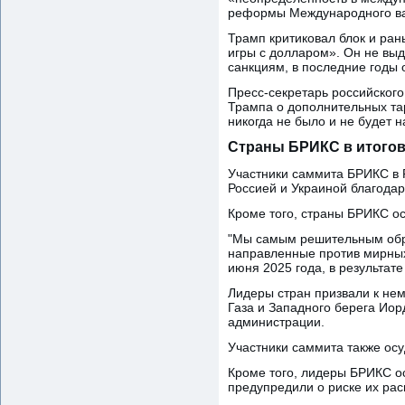
реформы Международного вал
Трамп критиковал блок и ран
игры с долларом». Он не выд
санкциям, в последние годы 
Пресс-секретарь российского
Трампа о дополнительных та
никогда не было и не будет н
Страны БРИКС в итогов
Участники саммита БРИКС в 
Россией и Украиной благода
Кроме того, страны БРИКС о
"Мы самым решительным обр
направленные против мирных 
июня 2025 года, в результате
Лидеры стран призвали к не
Газа и Западного берега Иор
администрации.
Участники саммита также ос
Кроме того, лидеры БРИКС ос
предупредили о риске их рас