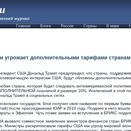
ии
ческий журнал
Главная
Блоги
Россия
Страны
В мире
Н
и угрожает дополнительными тарифами странам 
езидент США Дональд Трамп предупредил, что страны, поддержи
отиворечащую интересам США, будут обложены дополнительными
юбая страна, которая будет следовать антиамериканской политик
ПОЛНИТЕЛЬНОЙ пошлиной в размере 10%. Исключений в этой пол
нальд Трамп в социальных сетях.
кольких государств, блок получил свое название по первым букв
итай) после присоединения ЮАР в 2010 году. Позднее в него вошли 
аты и Эфиопия. Чуть позже заявки на вступление в БРИКС подал
А вызвало совместное заявление министров финансов стран БРИК
о. Министры раскритиковали тарифы США как угрозу мировой эко
ародной экономической и торговой деятельности». Кроме того, чл