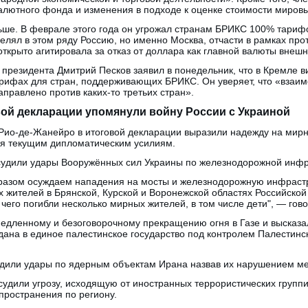
ютного фонда и изменения в подходе к оценке стоимости мировы
ьше. В феврале этого года он угрожал странам БРИКС 100% тарифом
елял в этом ряду Россию, но именно Москва, отчасти в рамках пр
открыто агитировала за отказ от доллара как главной валюты внешн
 президента Дмитрий Песков заявил в понедельник, что в Кремле 
рифах для стран, поддерживающих БРИКС. Он уверяет, что «взаи
аправлено против каких-то третьих стран».
ой декларации упомянули войну России с Украиной
Рио-де-Жанейро в итоговой декларации выразили надежду на мир
ря текущим дипломатическим усилиям.
судили удары Вооружённых сил Украины по железнодорожной инфра
азом осуждаем нападения на мосты и железнодорожную инфрастр
жителей в Брянской, Курской и Воронежской областях Российской
 чего погибли несколько мирных жителей, в том числе дети", — гов
медленному и безоговорочному прекращению огня в Газе и высказа
дана в единое палестинское государство под контролем Палестин
удили удары по ядерным объектам Ирана назвав их нарушением м
удили угрозу, исходящую от иностранных террористических группи
пространения по региону.