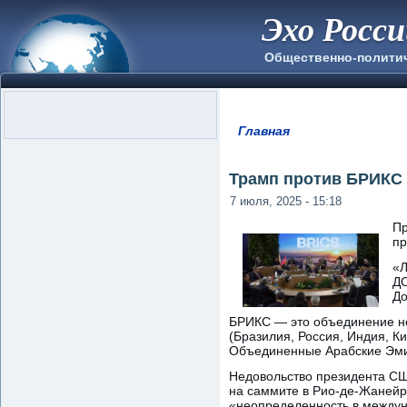
Эхо Росс
Общественно-полити
Главная
Вы здесь
Трамп против БРИКС 
7 июля, 2025 - 15:18
Пр
пр
«Л
ДО
До
БРИКС — это объединение нес
(Бразилия, Россия, Индия, К
Объединенные Арабские Эмир
Недовольство президента СШ
на саммите в Рио-де-Жанейр
«неопределенность в междун