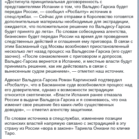
«Достигнута принципиальная договоренность с
представителями Испании о том, что Вальдес-Гарсиа будет
передан России, — сообщил «Росбалту» источник в
спецслужбах. — Сейчас для отправки в Королевство готовятся
дополнительные материалы необходимые для экстрадиции,
ожидается, что положительное решение по Вальдесу-Гарсиа
будет принято до лета». По словам собеседника агентства,
бизнесмен будет передан России на время для проведения
следственных действий и оглашения ему приговора. В связи с
этим Басманный суд Москвы возобновил приостановленный
несколько лет назад процесс на Вальдесом-Гарсиа (его судят
заочно). «После ознакомления с приговором и допросов,
Вальдес-Гарсиа вернется в Испанию, и местные власти будут
принимать решение, как им действовать в связи с
вынесенным судом решением», — отметил наш источник.
Адвокат Вальдеса-Гарсиа Роман Карпинский подтвердил
«Росбалту», что в Басманном суде возобновился процесс над
его доверителем, однако к возможности экстрадиции
относится скептически. «Власти Испания ранее отказала
России в выдачи Вальдеса-Гарсиа и я сомневаюсь, что она
изменит свое решение без каких-либо существенных
доводов», — отметил агентству защитники.
По словам источника в спецслужбах, изменение позиции
испанских властей напрямую связано с экстрадицией в эту
страну из России «вора в законе» Тариела Ониани по кличке
Таро.