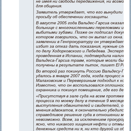
не имея ни свободы передвижения, ни возможн
для общения.
Заявитель утверждает, что его вынудили на
просьбу об обеспечении госзащиты.
В августе 2005 года Вальдес-Гарсиа оказался 
больнице с многочисленными переломами и
выбитыми зубами. Позже он подписал докумен
котором говорилось, что он выпал из окна. В
заявлении в Генпрокуратуру он утверждает, 
избит за отказ дать показания, нужные след
по делу Ходорковского и Лебедева. Экспертиза
проведенная в Испании, подтвердила наличие 
Вальдеса-Гарсиа травм, которые могли быть
получены в результате пыток, пишет El Pais.
Во второй раз покинуть Россию Вальдесу-Гар
удалось в январе 2007 года, когда процесс над
Малаховским и Переверзиным подходил к концу
Известно, что он воспользовался оплошность
охранника и покинул помещение, где его держа
«Присутствуя в зале суда на всем протяжени
процесса по моему делу в течение 9 месяцев, 
выступления обвинителей и свидетелей, оцен
мнения адвокатов, я окончательно убедился, 
справедливое решение суда в отношении меня
невозможно. Всем, за исключением прокурора,
ясно, что никакого хищения нефти и отмыван
денежных средств ни я, ни кто другой из обви