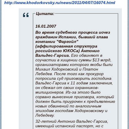
http://www.khodorkovsky.ru/news/2011/04/07/16074.html
Цитата:
16.01.2007
Во время судебного процесса исчез
гражданин Испании, бывший глава
компании "Фаргойл"
(аффилированная структура
российского ЮКОСа) Антонио
Вальдес-Гарсиа.
Его обвиняют в
соучастии в хищении суммы $13 млрд,
организаторами которого якобы были
Михаил Ходорковский и Платон
Лебедев. После того как прокурор
попросила суд приговорить господина
Вальдес-Гарсиа к 11 годам заключения,
он сбежал от своих охранников-
милиционеров. Из-за этого было
сорвано вынесение приговора, который
должен быть приурочен к предъявлению
новых обвинений по аналогичным
эпизодам господам Ходорковскому и
Лебедеву.
32-летний Антонио Вальдес-Гарсиа,
имеющий испанский паспорт, но с