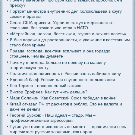
Почему материал про бурятского танкиста просочился в
прессу?
Портрет министра внутренних дел Колокольцева в кругу
семьи и братвы
Сенат США присвоит Украине статус американского
союзника, без всякого членства в НАТО
«Мерзейшая, наглая, бесстыжая, глупая и алчная власть»
Я был поражен до растерянности, а уважение к восставшим
стало безмерным
Правда, господа, все-таки всплывет, и она гораздо
страшнее, чем вы думаете
Почему я никогда больше не повешу на машину
георгиевскую ленту
Политическая активность в России вновь набирает силу
Ядерный блеф России для внутреннего пользования
Лев Термен - похороненный заживо
Виктор Ерофеев: Как тут жить дальше?
Марк Солонин "Как Советский Союз победил в войне"
Китай отказал РФ от расчетов в рублях. Это не валюта и
даже не деньги
Георгий Бурков: «Наш идеал – стадо. Мы –
профессиональные агрессоры»
Путин уже ничего исправить не может — практически весь
мир считает русских злодеями, как народ