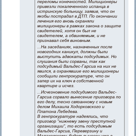
переломы конечностей. Милиционеры
привезли покалеченного испанца в
истринскую больницу, заявив, что он
якобы пострадал в ДТП. По окончании
лечения его вновь охраняли
милиционеры в рамках закона о защите
свидетелей, хотя он был не
свидетелем, а обвиняемым, и не
признавал себя виновным.
...На заседаниях, назначенных после
новогодних каникул, должны были
выступить адвокаты подсудимых. Но
слушания были сорваны, так как
подсудимый Вальдес-Гарсиа на них не
явился, а охранявшие его милиционеры
сообщили генпрокуратуре, что он
запер их на ключ в собственной
квартире и исчез.
...Исчезновение подсудимого Вальдес-
Гарсиа сорвало вынесение приговора по
его делу, тесно связанному с новым
делом Михаила Ходорковского и
Платона Лебедева.
В генпрокуратуре надеялись, что
приговор "нижнему звену преступной
организации", то есть подсудимым
Вальдес-Гарсиа, Переверзину и
Малаховскому, будет вынесен уже в