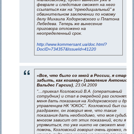
феврале и следствие сможет на него
ссылаться как на "преюдициальный" в
обвинительном заключении по новому
делу Михаила Ходорковского и Платона
Лебедева. Теперь же вынесение
приговора отложено на
неопределенный срок.
http://www.kommersant.ua/doc.html?
DocID=734357&IssueId=41220
«Все, что было со мной в России, я старал
забыть, как кошмар»
(заявление Антонио
Вальдес
Гарсии)
, 23.04.2009
“…приехал Козловский В.А. (оперативный
сотрудник) и стал в очередной раз склонять
меня дать показания на Ходорковского и други
управленцев НК “ЮКОС”. Козловский был сильн
раздражен, он говорил мне, что такие
показания дать необходимо, что моя судьба в
многом зависит от этих показаний, если я бу
упрямиться, то уже никто не сможет мне
помочь, Козловский говорил очень громко, поч