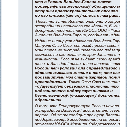
что в России Вальдес-Гарсиа может
подвергнуться жестокому обращению со
стороны правоохранительных органов, как
по его словам, уже случалось с ним раньше.
Правительство Испании отклонило запрос об
экстрадиции испанского гражданина, бывшего
дочернего предприятия ЮКОСа ООО «Фаргой
Антонио Вальдеса-Гарсиа, сообщает издание E
Издание цитирует адвоката Вальдеса-Гарсиа
Мануэля Олье Сэсэ, который просил совет
министров не экстрадировать его подзащитн
ссылаясь на его испанское гражданство и на п
взаимности: Россия не выдает своих граждан.
того, и Вальдес-Гарсиа, и его адвокат заявил
России нет условий для справедливого суда
адвокат высказал мнение о том, что его
подзащитный мог стать жертвой политич
преследования
. Также Олье Сэсэ отметил, ч
«
существует серьезная опасность, что его
подзащитного подвергнут пыткам и
бесчеловечному, унижающему достоинство
обращению
».
О том, что Генпрокуратура России начала пр
экстрадиции Вальдеса-Гарсиа, стало известно
апреле. Об этом сообщил прокурор Валерий Л
поддерживающий гособвинение на втором про
экс-главы ЮКОСа Михаила Ходорковского и гл