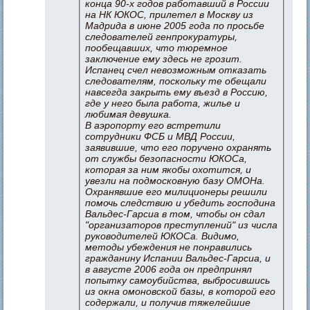
конца 90-х годов работавший в России
на НК ЮКОС, прилетел в Москву из
Мадрида в июне 2005 года по просьбе
следователей генпрокуратуры,
пообещавших, что тюремное
заключение ему здесь не грозит.
Испанец счел невозможным отказать
следователям, поскольку те обещали
навсегда закрыть ему въезд в Россию,
где у него была работа, жилье и
любимая девушка.
В аэропорту его встретили
сотрудники ФСБ и МВД России,
заявившие, что его поручено охранять
от службы безопасности ЮКОСа,
которая за ним якобы охотится, и
увезли на подмосковную базу ОМОНа.
Охранявшие его милиционеры решили
помочь следствию и убедить господина
Вальдес-Гарсиа в том, чтобы он сдал
"организаторов преступлений" из числа
руководителей ЮКОСа. Видимо,
методы убеждения не понравились
гражданину Испании Вальдес-Гарсиа, и
в августе 2006 года он предпринял
попытку самоубийства, выбросившись
из окна омоновской базы, в которой его
содержали, и получив тяжелейшие