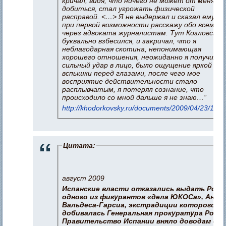
кричал, видя, что ничего не может от меня
добиться, стал угрожать физической
расправой. <…> Я не выдержал и сказал ему, ч
при первой возможности расскажу обо всем
через адвоката журналистам. Тут Козловский
буквально взбесился, и закричал, что я
неблагодарная скотина, непонимающая
хорошего отношения, неожиданно я получил
сильный удар в лицо, было ощущение яркой
вспышки перед глазами, после чего мое
восприятие действительности стало
расплывчатым, я потерял сознание, что
происходило со мной дальше я не знаю…”
http://khodorkovsky.ru/documents/2009/04/23/1242
Цитата:
август 2009
Испанские власти отказались выдать Росс
одного из фигурантов «дела ЮКОСа», Анто
Вальдеса-Гарсиа, экстрадиции которого
добивалась Генеральная прокуратура Росси
Правительство Испании вняло доводам о т