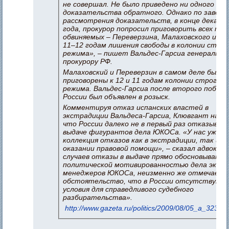
не совершал. Не было приведено ни одного
доказательства обратного. Однако по завер
рассмотрения доказательств, в конце декабря
года, прокурор попросил приговорить всех тр
обвиняемых – Переверзина, Малаховского и мен
11–12 годам лишения свободы в колонии строг
режима», – пишет Вальдес-Гарсиа генерально
прокурору РФ.
Малаховский и Переверзин в самом деле были
приговорены к 12 и 11 годам колонии строгого
режима. Вальдес-Гарсиа после второго побега
России был объявлен в розыск.
Комментируя отказ испанских властей в
экстрадиции Вальдеса-Гарсиа, Клювгант напо
что России далеко не в первый раз отказываю
выдаче фигурантов дела ЮКОСа. «У нас уже ц
коллекция отказов как в экстрадиции, так и в
оказании правовой помощи», – сказал адвокат.
случаев отказы в выдаче прямо обосновывают
политической мотивированностью дела экс-т
менеджеров ЮКОСа, неизменно же отмечаетс
обстоятельство, что в России отсутствуют
условия для справедливого судебного
разбирательства».
http://www.gazeta.ru/politics/2009/08/05_a_32333