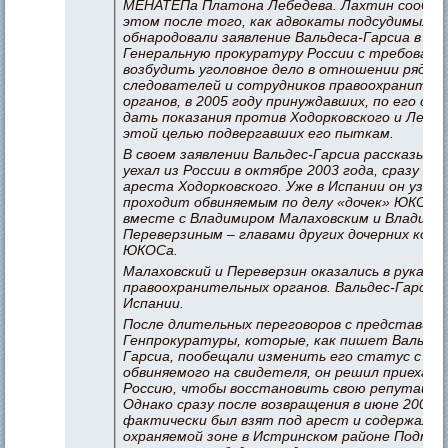
МЕНАТЕПа Платона Лебедева. Лахтин сообщи
этом после того, как адвокаты подсудимых
обнародовали заявление Вальдеса-Гарсиа в
Генеральную прокуратуру России с требовани
возбудить уголовное дело в отношении ряда
следователей и сотрудников правоохранител
органов, в 2005 году принуждавших, по его сло
дать показания против Ходорковского и Лебед
этой целью подвергавших его пыткам.
В своем заявлении Вальдес-Гарсиа рассказыва
уехал из России в октябре 2003 года, сразу по
ареста Ходорковского. Уже в Испании он узнал
проходит обвиняемым по делу «дочек» ЮКОСа
вместе с Владимиром Малаховским и Владими
Переверзиным – главами других дочерних ком
ЮКОСа.
Малаховский и Переверзин оказались в руках
правоохранительных органов. Вальдес-Гарсиа 
Испании.
После длительных переговоров с представит
Генпрокуратуры, которые, как пишет Вальдес
Гарсиа, пообещали изменить его статус с
обвиняемого на свидетеля, он решил приехать
Россию, чтобы восстановить свою репутацию
Однако сразу после возвращения в июне 2005 г
фактически был взят под арест и содержался 
охраняемой зоне в Истринском районе Подмоск