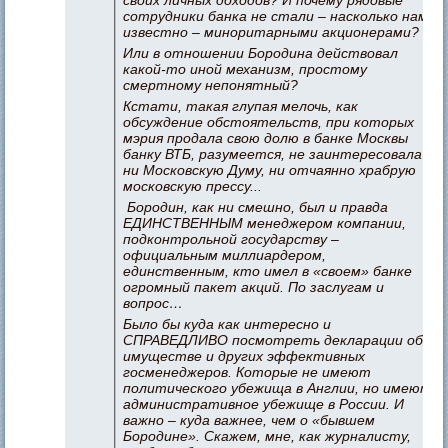
сотрудники банка не стали – насколько нам
известно – миноритарными акционерами?
Или в отношении Бородина действовал
какой-то иной механизм, простому
смертному непонятный?
Кстати, такая глупая мелочь, как
обсуждение обстоятельств, при которых
мэрия продала свою долю в банке Москвы
банку ВТБ, разумеется, не заинтересовала
ни Московскую Думу, ни отчаянно храбрую
московскую прессу...
Бородин, как ни смешно, был и правда
ЕДИНСТВЕННЫМ менеджером компании,
подконтрольной государству –
официальным миллиардером,
единственным, кто имел в «своем» банке
огромный пакет акций. По заслугам и
вопрос…
Было бы куда как интересно и
СПРАВЕДЛИВО посмотреть декларации об
имуществе и других эффективных
госменеджеров. Которые не имеют
политического убежища в Англии, но имеют
административное убежище в России. И
важно – куда важнее, чем о «бывшем
Бородине». Скажем, мне, как журналисту,