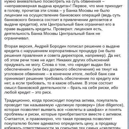
нужно внимательно посмотреть на суть обвинения –
«неправомерная выдача кредита»! Первое, что мне приходит
в голову, прочитав эти слова – у Банка Москвы не было
лицензии на осуществление банковских операций (ведь суть
банковского бизнеса состоит в привлечении депозитов и
выдаче кредитов), или Центральный банк ограничил его в
праве выдавать кредиты. Проверил: лицензия есть,
деятельность Банка Москвы Центральный банк не
ограничивал.
Вторая версия, Андрей Бородин пописал решение о выдаче
кредита с нарушением корпоративных процедур (не было
решения правления и совета директоров, например). Да нет,
об этом речи тоже не идет. Никаких других объяснений
придумать не могу. Слова о том, что «кредит выдан без
обеспечения» (или без должного обеспечения) не тянут на
уголовное обвинение – в конечном итоге, любой банк сам
принимает решение требовать обеспечение по кредиту или
нет, а если требовать, то в каком объеме. В этом состоит
смысл банковской деятельности – брать на себя риски, ибо
любой кредит – это риск.
Традиционно, когда происходит покупка актива, покупатель
проводит так называемую «должную проверку» (due diligence),
которая позволяет выявить все «скелеты в шкафах» и понять
проблемы и риски, которые приобретаются вместе с активом.
Считается, и правомерно, что такая проверка позволяет
покупателю более адекватно определить цену, а продавцу
избежать ответственности за сокрытие тех самых «скелетов».