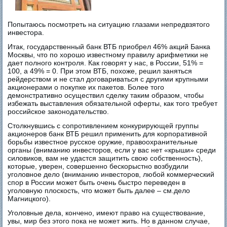
Попытаюсь посмотреть на ситуацию глазами непредвзятого
инвестора.
Итак, государственный банк ВТБ приобрел 46% акций Банка
Москвы, что по хорошо известному правилу арифметики не
дает полного контроля. Как говорят у нас, в России, 51% =
100, а 49% = 0. При этом ВТБ, похоже, решил заняться
рейдерством и не стал договариваться с другими крупными
акционерами о покупке их пакетов. Более того
демонстративно осуществил сделку таким образом, чтобы
избежать выставления обязательной оферты, как того требует
российское законодательство.
Столкнувшись с сопротивлением конкурирующей группы
акционеров банк ВТБ решил применить для корпоративной
борьбы известное русское оружие, правоохранительные
органы (вниманию инвесторов, если у вас нет «крыши» среди
силовиков, вам не удастся защитить свою собственность),
которые, уверен, совершенно бескорыстно возбудили
уголовное дело (вниманию инвесторов, любой коммерческий
спор в России может быть очень быстро переведен в
уголовную плоскость, что может быть далее – см.дело
Магницкого).
Уголовные дела, кончено, имеют право на существование,
увы, мир без этого пока не может жить. Но в данном случае,