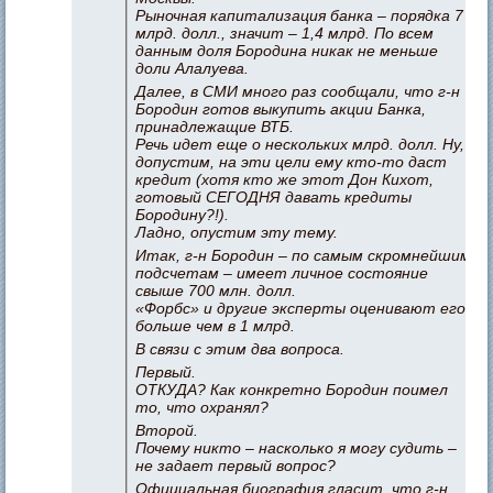
Рыночная капитализация банка – порядка 7
млрд. долл., значит – 1,4 млрд. По всем
данным доля Бородина никак не меньше
доли Алалуева.
Далее, в СМИ много раз сообщали, что г-н
Бородин готов выкупить акции Банка,
принадлежащие ВТБ.
Речь идет еще о нескольких млрд. долл. Ну,
допустим, на эти цели ему кто-то даст
кредит (хотя кто же этот Дон Кихот,
готовый СЕГОДНЯ давать кредиты
Бородину?!).
Ладно, опустим эту тему.
Итак, г-н Бородин – по самым скромнейшим
подсчетам – имеет личное состояние
свыше 700 млн. долл.
«Форбс» и другие эксперты оценивают его
больше чем в 1 млрд.
В связи с этим два вопроса.
Первый.
ОТКУДА? Как конкретно Бородин поимел
то, что охранял?
Второй.
Почему никто – насколько я могу судить –
не задает первый вопрос?
Официальная биография гласит, что г-н