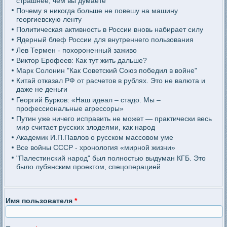
страшнее, чем вы думаете
Почему я никогда больше не повешу на машину
георгиевскую ленту
Политическая активность в России вновь набирает силу
Ядерный блеф России для внутреннего пользования
Лев Термен - похороненный заживо
Виктор Ерофеев: Как тут жить дальше?
Марк Солонин "Как Советский Союз победил в войне"
Китай отказал РФ от расчетов в рублях. Это не валюта и
даже не деньги
Георгий Бурков: «Наш идеал – стадо. Мы –
профессиональные агрессоры»
Путин уже ничего исправить не может — практически весь
мир считает русских злодеями, как народ
Академик И.П.Павлов о русском массовом уме
Все войны СССР - хронология «мирной жизни»
"Палестинский народ" был полностью выдуман КГБ. Это
было лубянским проектом, спецоперацией
Имя пользователя
*