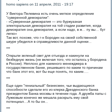
homo sapiens
on 11 апреля, 2011 - 19:17
У Виктора Пелевина есть очень меткое определение
"суверенной демократии":
- «Суверенная демократия — это буржуазная
электоральная демократия на той стадии развития, когда
демократия она демократия, а если надо, в ж… пу вы… бут
легко»
Так вот, похоже, что г-н Бородин на своей собственной
шкуре убедился в справедливости данной оценки...
***
Открыли зеленый свет для отъезда и накинули на
безбедную жизнь (не включая того, что осталось у Бородина
в России). Неплохо для наемного менежджера в
государственном банке, решившего по каким то причинам
что банк этот его, вот бы еще понять, по каким.....
***
Еще один "гениальный" бизнесмен, чьи выдающиеся
способности сделали его из клерка Дрезденского банка
президентом Банка москвы в течении года. А дружба папы с
Лужковым конечно же мешала раскрыть ему свой
потенциал....А то бы он...
***