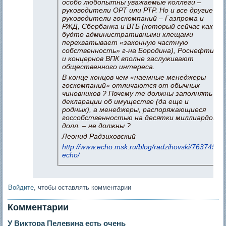
особо любопытны уважаемые коллеги –
руководители ОРТ или РТР. Но и все другие
руководители госкомпаний – Газпрома и
РЖД, Сбербанка и ВТБ (который сейчас как
будто административными клещами
перехватывает «законную частную
собственность» г-на Бородина), Роснефти
и концернов ВПК вполне заслуживают
общественного интереса.
В конце концов чем «наемные менеджеры
госкомпаний» отличаются от обычных
чиновников ? Почему те должны заполнять
декларации об имуществе (да еще и
родных), а менеджеры, распоряжающиеся
госсобственностью на десятки миллиардов
долл. – не должны ?
Леонид Радзиховский
http://www.echo.msk.ru/blog/radzihovski/763745-
echo/
Войдите
, чтобы оставлять комментарии
Комментарии
У Виктора Пелевина есть очень