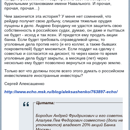
бурильными установками имени Навального. И прочая,
прочая, прочая…)
Чем закончится эта история? У меня нет сомнений, что
рейдер получит свою добычу, слишком тяжелые орудия
пущены в дело. Андрею Бородину не удастся защитить свою
собственность в российских судах, думаю, он даже и пыттаься
не будет - исход и так ясен. И придется ему продать акции
банка. Если будет требовать справедливой цены, то
уголовные дела против него (и его коллег, а также бывших
покровителей) будут множиться. Если поддет на сделку с
совестью и согласится на дисконт, то через какое-то время
уголовные дела будут закрыты, а месяцев (лет) через
несколько ему будет позволено вернуться на родную землю.
Только вот что должны после всего этого думать о российском
инвестклимате иностранные инвесторы?
Сергей Алексашенко
http://www.echo.msk.ru/blog/aleksashenko/763897-echo/
Цитата:
Бородин Андрей Фридрихович и его советник
Алалуев Лев Федорович совместно (доли не
уточняются) владеют 20% акций Банка
Москвы.