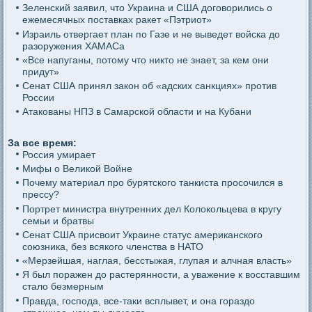
Зеленский заявил, что Украина и США договорились о
ежемесячных поставках ракет «Пэтриот»
Израиль отвергает план по Газе и не выведет войска до
разоружения ХАМАСа
«Все напуганы, потому что никто не знает, за кем они
придут»
Сенат США принял закон об «адских санкциях» против
России
Атакованы НПЗ в Самарской области и на Кубани
За все время:
Россия умирает
Мифы о Великой Войне
Почему материал про бурятского танкиста просочился в
прессу?
Портрет министра внутренних дел Колокольцева в кругу
семьи и братвы
Сенат США присвоит Украине статус американского
союзника, без всякого членства в НАТО
«Мерзейшая, наглая, бесстыжая, глупая и алчная власть»
Я был поражен до растерянности, а уважение к восставшим
стало безмерным
Правда, господа, все-таки всплывет, и она гораздо