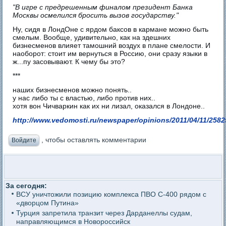
"В игре с предрешенным финалом президент Банка
Москвы осмелился бросить вызов государству."
Ну, сидя в ЛондОне с ярдом баксов в кармане можно быть
смелым. Вообще, удивительно, как на здешних
бизнесменов влияет тамошний воздух в плане смелости. И
наоборот: стоит им вернуться в Россию, они сразу языки в
ж...пу засовывают. К чему бы это?
***
наших бизнесменов можно понять..
у нас либо ты с властью, либо против них..
хотя вон Чичваркин как их ни лизал, оказался в Лондоне..
http://www.vedomosti.ru/newspaper/opinions/2011/04/11/2582
, чтобы оставлять комментарии
Войдите
За сегодня:
ВСУ уничтожили позицию комплекса ПВО С-400 рядом с
«дворцом Путина»
Турция запретила транзит через Дарданеллы судам,
направляющимся в Новороссийск