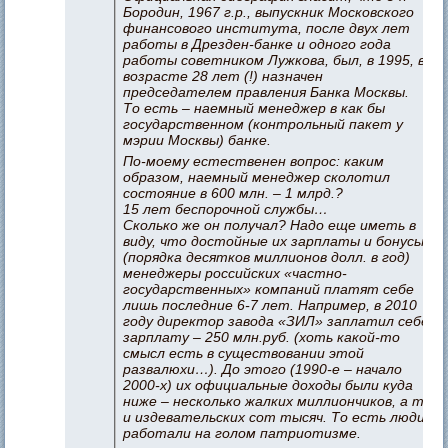
Бородин, 1967 г.р., выпускник Московского
финансового института, после двух лет
работы в Дрезден-банке и одного года
работы советником Лужкова, был, в 1995, в
возрасте 28 лет (!) назначен
председателем правления Банка Москвы.
То есть – наемный менеджер в как бы
государственном (контрольный пакет у
мэрии Москвы) банке.
По-моему естественен вопрос: каким
образом, наемный менеджер сколотил
состояние в 600 млн. – 1 млрд.?
15 лет беспорочной службы…
Сколько же он получал? Надо еще иметь в
виду, что достойные их зарплаты и бонусы
(порядка десятков миллионов долл. в год)
менеджеры российских «частно-
государственных» компаний платят себе
лишь последние 6-7 лет. Например, в 2010
году директор завода «ЗИЛ» заплатил себе
зарплату – 250 млн.руб. (хоть какой-то
смысл есть в существовании этой
развалюхи…). До этого (1990-е – начало
2000-х) их официальные доходы были куда
ниже – несколько жалких миллиончиков, а то
и издевательских сот тысяч. То есть люди
работали на голом патриотизме.