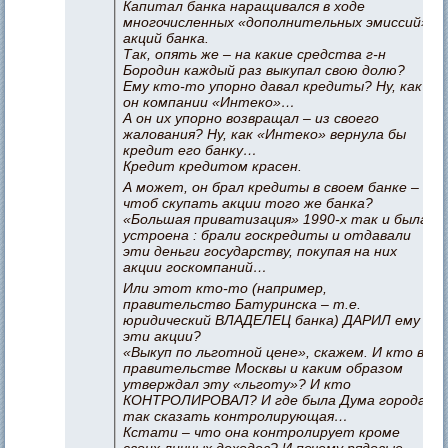
Капитал банка наращивался в ходе
многочисленных «дополнительных эмиссий»
акций банка.
Так, опять же – на какие средства г-н
Бородин каждый раз выкупал свою долю?
Ему кто-то упорно давал кредиты? Ну, как
он компании «Интеко»…
А он их упорно возвращал – из своего
жалования? Ну, как «Интеко» вернула бы
кредит его банку…
Кредит кредитом красен.
А может, он брал кредиты в своем банке –
чтоб скупать акции того же банка?
«Большая приватизация» 1990-х так и была
устроена : брали госкредиты и отдавали
эти деньги государству, покупая на них
акции госкомпаний…
Или этот кто-то (например,
правительство Батуринска – т.е.
юридический ВЛАДЕЛЕЦ банка) ДАРИЛ ему
эти акции?
«Выкуп по льготной цене», скажем. И кто в
правительстве Москвы и каким образом
утверждал эту «льготу»? И кто
КОНТРОЛИРОВАЛ? И где была Дума города,
так сказать контролирующая…
Кстати – что она контролирует кроме
своих личных доходов? И почему рядовые