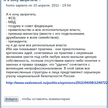
homo sapiens
on 10 апреля, 2011 - 19:54
А я хочу запретить:
- ФСБ;
- МВД;
- госдуму и совет федерации;
- правительство и всю исполнительную власть;
- премьер-министра (вместе с его подельниками,
дружбанами и всем семейством);
- президента;
ну и до кучи все региональные власти.
Ибо как показывает практика - они преисполнены
кретинских идей, сочетаемых на практике с неуемным
желанием грести под себя любую мало-мальски ценную
собственность, полным отсутствием какого-либо понятия о
законах и правах граждан, что "удачно" сочетается с
вопиющим непрофессионализмом. В этой связи все
перечисленные структуры и лица представляют серьезную
угрозу национальной безопасности России.
http://www.vedomosti.ru/politics/opinions/2011/04/08/1249722
, чтобы оставлять комментарии
Войдите