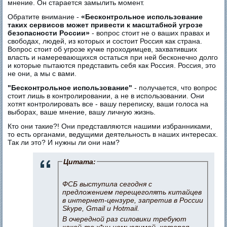
мнение. Он старается замылить момент.
Обратите внимание -
«Бесконтрольное использование
таких сервисов может привести к масштабной угрозе
безопасности России»
- вопрос стоит не о ваших правах и
свободах, людей, из которых и состоит Россия как страна.
Вопрос стоит об угрозе кучке проходимцев, захвативших
власть и намеревающихся остаться при ней бесконечно долго
и которые пытаются представить себя как Россия. Россия, это
не они, а мы с вами.
"Бесконтрольное использование"
- получается, что вопрос
стоит лишь в контролировании, а не в использовании. Они
хотят контролировать все - вашу переписку, ваши голоса на
выборах, ваше мнение, вашу личную жизнь.
Кто они такие?! Они представляются нашими избранниками,
то есть органами, ведущими деятельность в наших интересах.
Так ли это? И нужны ли они нам?
Цитата:
ФСБ выступила сегодня с
предложением перещеголять китайцев
в интернет-цензуре, запретив в России
Skype, Gmail и Hotmail.
В очередной раз силовики требуют
какой-то х*ни немыслимой, которая