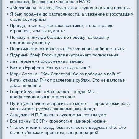
союзника, без всякого членства в НАТО
«Мерзейшая, наглая, бесстыжая, глупая и алчная власть»
Я был поражен до растерянности, а уважение к восставшим
стало безмерным
Правда, господа, все-таки всплывет, и она гораздо
страшнее, чем вы думаете
Почему я никогда больше не повешу на машину
георгиевскую ленту
Политическая активность в России вновь набирает силу
Ядерный блеф России для внутреннего пользования
Лев Термен - похороненный заживо
Виктор Ерофеев: Как тут жить дальше?
Марк Солонин "Как Советский Союз победил в войне"
Китай отказал РФ от расчетов в рублях. Это не валюта и
даже не деньги
Георгий Бурков: «Наш идеал – стадо. Мы –
профессиональные агрессоры»
Путин уже ничего исправить не может — практически весь
мир считает русских злодеями, как народ
Академик И.П.Павлов о русском массовом уме
Все войны СССР - хронология «мирной жизни»
"Палестинский народ" был полностью выдуман КГБ. Это
было лубянским проектом, спецоперацией