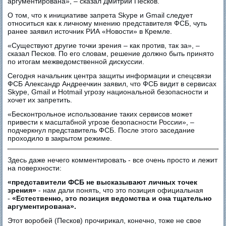
аргументирована», – сказал Дмитрий Песков.
О том, что к инициативе запрета Skype и Gmail следует
относиться как к личному мнению представителя ФСБ, чуть
ранее заявил источник РИА «Новости» в Кремле.
«Существуют другие точки зрения – как против, так за», –
сказал Песков. По его словам, решение должно быть принято
по итогам межведомственной дискуссии.
Сегодня начальник центра защиты информации и спецсвязи
ФСБ Александр Андреечкин заявил, что ФСБ видит в сервисах
Skype, Gmail и Hotmail угрозу национальной безопасности и
хочет их запретить.
«Бесконтрольное использование таких сервисов может
привести к масштабной угрозе безопасности России», –
подчеркнул представитель ФСБ. После этого заседание
проходило в закрытом режиме.
Здесь даже нечего комментировать - все очень просто и лежит
на поверхности:
«представители ФСБ не высказывают личных точек
зрения»
- нам дали понять, что это позиция официальная
-
«Естественно, это позиция ведомства и она тщательно
аргументирована».
Этот воробей (Песков) прочирикал, конечно, тоже не свое