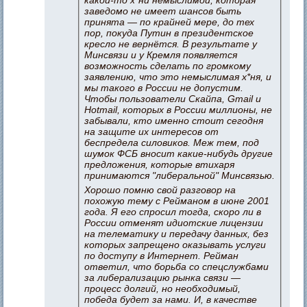
заведомо не имеет шансов быть
принята — по крайней мере, до тех
пор, покуда Путин в президентское
кресло не вернётся. В результате у
Минсвязи и у Кремля появляется
возможность сделать по громкому
заявлению, что это немыслимая х*ня, и
мы такого в России не допустим.
Чтобы пользователи Скайпа, Gmail и
Hotmail, которых в России миллионы, не
забывали, кто именно стоит сегодня
на защите их интересов от
беспредела силовиков. Меж тем, под
шумок ФСБ вносит какие-нибудь другие
предложения, которые втихаря
принимаются "либеральной" Минсвязью.
Хорошо помню свой разговор на
похожую тему с Рейманом в июне 2001
года. Я его спросил тогда, скоро ли в
России отменят идиотские лицензии
на телематику и передачу данных, без
которых запрещено оказывать услуги
по доступу в Интернет. Рейман
ответил, что борьба со спецслужбами
за либерализацию рынка связи —
процесс долгий, но необходимый,
победа будет за нами. И, в качестве