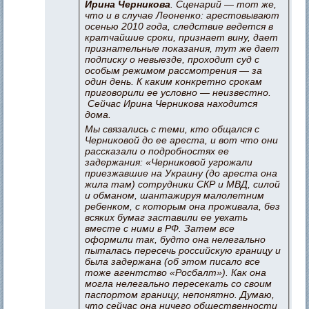
Ирина Черникова
. Сценарий — тот же,
что и в случае Леоненко: арестовывают
осенью 2010 года, следствие ведется в
кратчайшие сроки, признает вину, дает
признательные показания, тут же дает
подписку о невыезде, проходит суд с
особым режимом рассмотрения — за
один день. К каким конкретно срокам
приговорили ее условно — неизвестно.
Сейчас Ирина Черникова находится
дома.
Мы связались с теми, кто общался с
Черниковой до ее ареста, и вот что они
рассказали о подробностях ее
задержания: «Черниковой угрожали
приезжавшие на Украину (до ареста она
жила там) сотрудники СКР и МВД, силой
и обманом, шантажируя малолетним
ребенком, с которым она проживала, без
всяких бумаг заставили ее уехать
вместе с ними в РФ. Затем все
оформили так, будто она нелегально
пыталась пересечь российскую границу и
была задержана (об этом писало все
тоже агентство «Росбалт»). Как она
могла нелегально пересекать со своим
паспортом границу, непонятно. Думаю,
что сейчас она ничего общественности