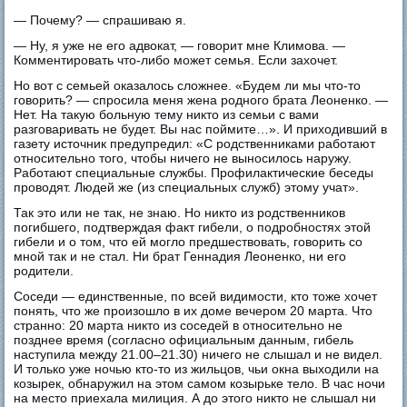
— Почему? — спрашиваю я.
— Ну, я уже не его адвокат, — говорит мне Климова. —
Комментировать что-либо может семья. Если захочет.
Но вот с семьей оказалось сложнее. «Будем ли мы что-то
говорить? — спросила меня жена родного брата Леоненко. —
Нет. На такую больную тему никто из семьи с вами
разговаривать не будет. Вы нас поймите…». И приходивший в
газету источник предупредил: «С родственниками работают
относительно того, чтобы ничего не выносилось наружу.
Работают специальные службы. Профилактические беседы
проводят. Людей же (из специальных служб) этому учат».
Так это или не так, не знаю. Но никто из родственников
погибшего, подтверждая факт гибели, о подробностях этой
гибели и о том, что ей могло предшествовать, говорить со
мной так и не стал. Ни брат Геннадия Леоненко, ни его
родители.
Соседи — единственные, по всей видимости, кто тоже хочет
понять, что же произошло в их доме вечером 20 марта. Что
странно: 20 марта никто из соседей в относительно не
позднее время (согласно официальным данным, гибель
наступила между 21.00–21.30) ничего не слышал и не видел.
И только уже ночью кто-то из жильцов, чьи окна выходили на
козырек, обнаружил на этом самом козырьке тело. В час ночи
на место приехала милиция. А до этого никто не слышал ни