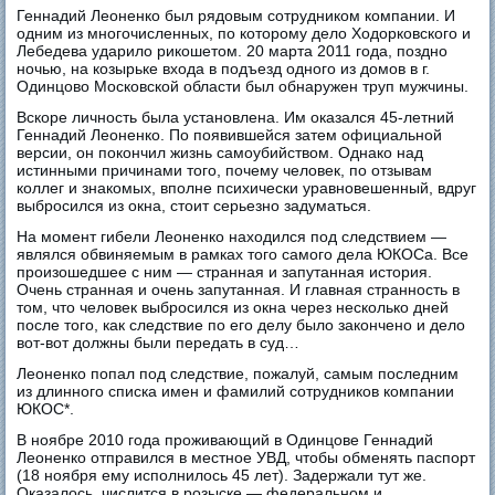
Геннадий Леоненко был рядовым сотрудником компании. И
одним из многочисленных, по которому дело Ходорковского и
Лебедева ударило рикошетом. 20 марта 2011 года, поздно
ночью, на козырьке входа в подъезд одного из домов в г.
Одинцово Московской области был обнаружен труп мужчины.
Вскоре личность была установлена. Им оказался 45-летний
Геннадий Леоненко. По появившейся затем официальной
версии, он покончил жизнь самоубийством. Однако над
истинными причинами того, почему человек, по отзывам
коллег и знакомых, вполне психически уравновешенный, вдруг
выбросился из окна, стоит серьезно задуматься.
На момент гибели Леоненко находился под следствием —
являлся обвиняемым в рамках того самого дела ЮКОСа. Все
произошедшее с ним — странная и запутанная история.
Очень странная и очень запутанная. И главная странность в
том, что человек выбросился из окна через несколько дней
после того, как следствие по его делу было закончено и дело
вот-вот должны были передать в суд…
Леоненко попал под следствие, пожалуй, самым последним
из длинного списка имен и фамилий сотрудников компании
ЮКОС*.
В ноябре 2010 года проживающий в Одинцове Геннадий
Леоненко отправился в местное УВД, чтобы обменять паспорт
(18 ноября ему исполнилось 45 лет). Задержали тут же.
Оказалось, числится в розыске — федеральном и