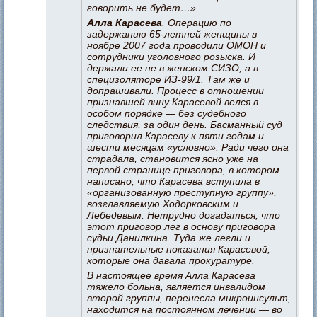
говорить не будет…».
Алла Карасева
. Операцию по
задержанию 65-летней женщины в
ноябре 2007 года проводили ОМОН и
сотрудники уголовного розыска. И
держали ее не в женском СИЗО, а в
специзоляторе ИЗ-99/1. Там же и
допрашивали. Процесс в отношении
признавшей вину Карасевой велся в
особом порядке — без судебного
следствия, за один день. Басманный суд
приговорил Карасеву к пяти годам и
шести месяцам «условно». Ради чего она
страдала, становится ясно уже на
первой странице приговора, в котором
написано, что Карасева вступила в
«организованную преступную группу»,
возглавляемую Ходорковским и
Лебедевым. Нетрудно догадаться, что
этот приговор лег в основу приговора
судьи Данилкина. Туда же легли и
признательные показания Карасевой,
которые она давала прокуратуре.
В настоящее время Алла Карасева
тяжело больна, является инвалидом
второй группы, перенесла микроинсульт,
находится на постоянном лечении — во