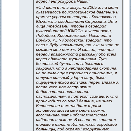
адрес Генпрокурора Чайки:
«С 8 июня и по 5 августа 2005 г. на меня
оказывалось психологическое давление и
прямые угрозы со стороны Козловского,
Юрченко и следователя Стрыгина. Эти
лица требовали, чтобы я оговорил
руководителей ЮКОСа, в частности,
Лебедева, Ходорковского, Невзлина и
Брудно. <…> Козловский говорил, что
если я буду упрямиться, то уже никто не
сможет мне помочь. Я сказал, что при
первой возможности расскажу обо всем
через адвоката журналистам. Тут
Козловский буквально взбесился и
закричал, что я неблагодарная скотина,
не понимающая хорошего отношения, я
получил сильный удар в лицо, было
ощущение яркой вспышки перед глазами,
после чего мое восприятие
действительности стало
расплывчатым, я потерял сознание, что
происходило со мной дальше, не знаю.
Вследствие тяжелейших травм
головного мозга мне очень сложно
восстанавливать обстоятельства
избиения и пыток. В сознание я пришел
только в палате Истринской городской
больницы, под охраной вооруженных