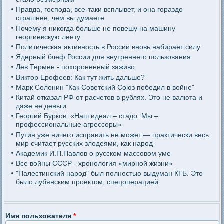
Правда, господа, все-таки всплывет, и она гораздо
страшнее, чем вы думаете
Почему я никогда больше не повешу на машину
георгиевскую ленту
Политическая активность в России вновь набирает силу
Ядерный блеф России для внутреннего пользования
Лев Термен - похороненный заживо
Виктор Ерофеев: Как тут жить дальше?
Марк Солонин "Как Советский Союз победил в войне"
Китай отказал РФ от расчетов в рублях. Это не валюта и
даже не деньги
Георгий Бурков: «Наш идеал – стадо. Мы –
профессиональные агрессоры»
Путин уже ничего исправить не может — практически весь
мир считает русских злодеями, как народ
Академик И.П.Павлов о русском массовом уме
Все войны СССР - хронология «мирной жизни»
"Палестинский народ" был полностью выдуман КГБ. Это
было лубянским проектом, спецоперацией
Имя пользователя
*