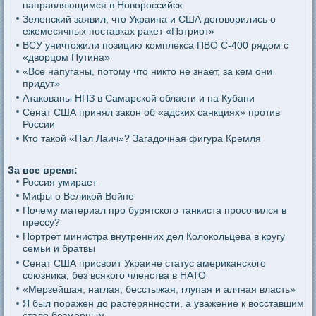
направляющимся в Новороссийск
Зеленский заявил, что Украина и США договорились о
ежемесячных поставках ракет «Пэтриот»
ВСУ уничтожили позицию комплекса ПВО С-400 рядом с
«дворцом Путина»
«Все напуганы, потому что никто не знает, за кем они
придут»
Атакованы НПЗ в Самарской области и на Кубани
Сенат США принял закон об «адских санкциях» против
России
Кто такой «Пал Лаич»? Загадочная фигура Кремля
За все время:
Россия умирает
Мифы о Великой Войне
Почему материал про бурятского танкиста просочился в
прессу?
Портрет министра внутренних дел Колокольцева в кругу
семьи и братвы
Сенат США присвоит Украине статус американского
союзника, без всякого членства в НАТО
«Мерзейшая, наглая, бесстыжая, глупая и алчная власть»
Я был поражен до растерянности, а уважение к восставшим
стало безмерным