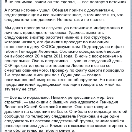
Я не понимаю, зачем он это сделал, — все повторял источник.
А потом источник ушел. Обещал прийти с документами,
подтверждающими все вышесказанное, в том числе и то, что
следователи «не давили». Но пока так и не явился.
Мы долго проверяли озвученную источником информацию и
личность пришедшего человека. Удалось выяснить
следующее: визитер работает именно в той структуре,
которую назвал, его фамилия проходит по имеющим
отношение к делу ЮКОСа документам. Подтвердился и факт
гибели Геннадия Леоненко. Согласно официальной версии,
он выбросился 20 марта 2011 года. В ночь с воскресенья на
понедельник. Очень оперативно — уже на следующий день —
СКР прекратил дело в отношении Леоненко в связи со
смертью обвиняемого. Проверку по факту смерти проводило
1-е отделение милиции по г. Одинцово — следов
насильственной смерти на теле не обнаружили. Но никто из
представителей одинцовской милиции говорить со мной на
эту тему не стал.
— Все шло нормально. Никаких репрессивных мер. Без
страстей, — мы сидим с бывшим уже адвокатом Геннадия
Леоненко Юлией Климовой в кафе. Она тоже говорит:
давления на следствии не было. О гибели ее подзащитного ей
сообщили по телефону следователь Русанова и еще один
следователь из состава следственной группы, занимавшейся
расследованием дела. Климова отказывается комментировать
мне обстоятельства гибели клиента: