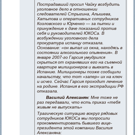
Пострадавший просил Чайку возбудить
уголовное дело в отношении
следователей Стрыгина, Алышева,
Хатыпова и оперативных сотрудников
Козловского и Юрченко — за пытки и
принуждение к даче показаний против
себя и руководителей ЮКОСа. В
возбуждении уголовного дела
прокуратура испанцу отказала.
Основание: «он выпал из окна, находясь в
состоянии алкогольного опьянения». В
январе 2007-го Гарсия умудрился
скрыться от охранявших его на съемной
квартире милиционеров и выехать в
Испанию. Милиционеры позже сообщили
начальству, что тот «запер» их на ключ
и исчез. Сейчас Гарсия проходит лечение
на родине. Испания в его экстрадиции РФ
отказала.
Василий Алексанян
: Мне тоже не
раз передавали, что есть приказ «тебя
живым не выпускать»
Трагическую ситуацию вокруг рядовых
сотрудников ЮКОСа мы попросили
прокомментировать бывшего вице-
президента этой компании Василия
Алексаняна: