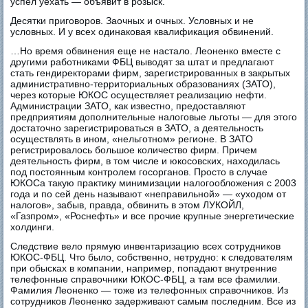
успел уехать — объявит в розыск.
Десятки приговоров. Заочных и очных. Условных и не
условных. И у всех одинаковая квалификация обвинений.
…Но время обвинения еще не настало. Леоненко вместе с
другими работниками ФБЦ выводят за штат и предлагают
стать гендиректорами фирм, зарегистрированных в закрытых
административно-территориальных образованиях (ЗАТО),
через которые ЮКОС осуществляет реализацию нефти.
Администрации ЗАТО, как известно, предоставляют
предприятиям дополнительные налоговые льготы — для этого
достаточно зарегистрироваться в ЗАТО, а деятельность
осуществлять в ином, «нельготном» регионе. В ЗАТО
регистрировалось большое количество фирм. Причем
деятельность фирм, в том числе и юкосовских, находилась
под постоянным контролем госорганов. Просто в случае
ЮКОСа такую практику минимизации налогообложения с 2003
года и по сей день называют «неправильной» — «уходом от
налогов», забыв, правда, обвинить в этом ЛУКОЙЛ,
«Газпром», «Роснефть» и все прочие крупные энергетические
холдинги.
Следствие вело прямую инвентаризацию всех сотрудников
ЮКОС-ФБЦ. Что было, собственно, нетрудно: к следователям
при обысках в компании, например, попадают внутренние
телефонные справочники ЮКОС-ФБЦ, а там все фамилии.
Фамилия Леоненко — тоже из телефонных справочников. Из
сотрудников Леоненко задерживают самым последним. Все из