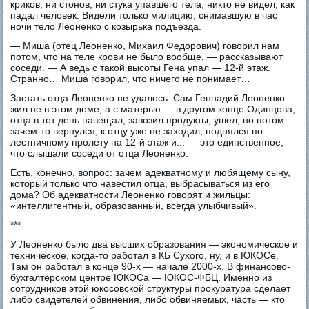
криков, ни стонов, ни стука упавшего тела, никто не видел, как
падал человек. Видели только милицию, снимавшую в час
ночи тело Леоненко с козырька подъезда.
— Миша (отец Леоненко, Михаил Федорович) говорил нам
потом, что на теле крови не было вообще, — рассказывают
соседи. — А ведь с такой высоты Гена упал — 12-й этаж.
Странно… Миша говорил, что ничего не понимает…
Застать отца Леоненко не удалось. Сам Геннадий Леоненко
жил не в этом доме, а с матерью — в другом конце Одинцова,
отца в тот день навещал, завозил продукты, ушел, но потом
зачем-то вернулся, к отцу уже не заходил, поднялся по
лестничному пролету на 12-й этаж и... — это единственное,
что слышали соседи от отца Леоненко.
Есть, конечно, вопрос: зачем адекватному и любящему сыну,
который только что навестил отца, выбрасываться из его
дома? Об адекватности Леоненко говорят и жильцы:
«интеллигентный, образованный, всегда улыбчивый».
***
У Леоненко было два высших образования — экономическое и
техническое, когда-то работал в КБ Сухого, ну, и в ЮКОСе.
Там он работал в конце 90-х — начале 2000-х. В финансово-
бухгалтерском центре ЮКОСа — ЮКОС-ФБЦ. Именно из
сотрудников этой юкосовской структуры прокуратура сделает
либо свидетелей обвинения, либо обвиняемых, часть — кто