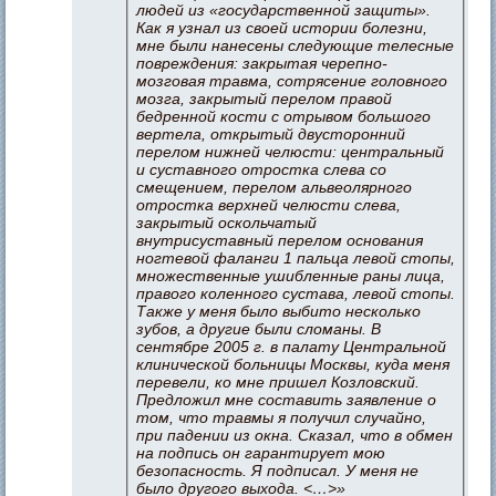
людей из «государственной защиты».
Как я узнал из своей истории болезни,
мне были нанесены следующие телесные
повреждения: закрытая черепно-
мозговая травма, сотрясение головного
мозга, закрытый перелом правой
бедренной кости с отрывом большого
вертела, открытый двусторонний
перелом нижней челюсти: центральный
и суставного отростка слева со
смещением, перелом альвеолярного
отростка верхней челюсти слева,
закрытый оскольчатый
внутрисуставный перелом основания
ногтевой фаланги 1 пальца левой стопы,
множественные ушибленные раны лица,
правого коленного сустава, левой стопы.
Также у меня было выбито несколько
зубов, а другие были сломаны. В
сентябре 2005 г. в палату Центральной
клинической больницы Москвы, куда меня
перевели, ко мне пришел Козловский.
Предложил мне составить заявление о
том, что травмы я получил случайно,
при падении из окна. Сказал, что в обмен
на подпись он гарантирует мою
безопасность. Я подписал. У меня не
было другого выхода. <…>»