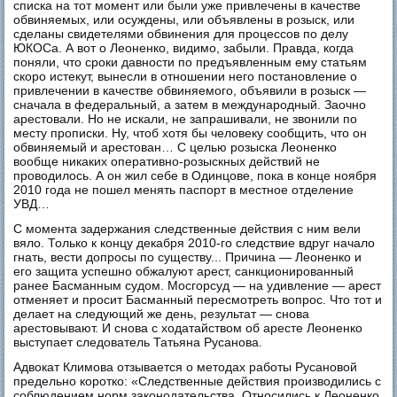
списка на тот момент или были уже привлечены в качестве
обвиняемых, или осуждены, или объявлены в розыск, или
сделаны свидетелями обвинения для процессов по делу
ЮКОСа. А вот о Леоненко, видимо, забыли. Правда, когда
поняли, что сроки давности по предъявленным ему статьям
скоро истекут, вынесли в отношении него постановление о
привлечении в качестве обвиняемого, объявили в розыск —
сначала в федеральный, а затем в международный. Заочно
арестовали. Но не искали, не запрашивали, не звонили по
месту прописки. Ну, чтоб хотя бы человеку сообщить, что он
обвиняемый и арестован… С целью розыска Леоненко
вообще никаких оперативно-розыскных действий не
проводилось. А он жил себе в Одинцове, пока в конце ноября
2010 года не пошел менять паспорт в местное отделение
УВД…
С момента задержания следственные действия с ним вели
вяло. Только к концу декабря 2010-го следствие вдруг начало
гнать, вести допросы по существу... Причина — Леоненко и
его защита успешно обжалуют арест, санкционированный
ранее Басманным судом. Мосгорсуд — на удивление — арест
отменяет и просит Басманный пересмотреть вопрос. Что тот и
делает на следующий же день, результат — снова
арестовывают. И снова с ходатайством об аресте Леоненко
выступает следователь Татьяна Русанова.
Адвокат Климова отзывается о методах работы Русановой
предельно коротко: «Следственные действия производились с
соблюдением норм законодательства. Относились к Леоненко