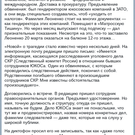
международном. Доставка в прокуратуру. Предъявление
обвинения: был гендиректором юкосовских компаний в ЗАТО,
а они ведь специально создавались, чтоб «уходить от
налогов». Фамилия Леоненко стоит на многих документах —
как гендиректора этих компаний. Помещают в «Матросскую
Тишину». Но через месяц выпускают под подписку — дал
признательные показания. Несмотря на это, что-то заставило
Леоненко 20 марта оказаться на балконе 12-го этажа…
«Новой» о трагедии стало известно через несколько дней. На
электронную почту редакции пришло письмо: «Имеется
информация, касающаяся расследования уголовного дела
СКР (Следственный комитет России) в отношении бывших
сотрудников ЮКОСа. Один из обвиняемых, с которым
проводились следственные действия, покончил с собой.
Родственники погибшего обвиняют в произошедшем
сотрудников СКР. Мне известны обстоятельства
произошедшего».
Договорились о встрече. В редакцию пришел сотрудник
правоохранительных органов. Предъявил удостоверение. Но
имя, точную должность и структуру, откуда он пришел,
называть не будем. Дело ЮКОСа знает не понаслышке, что
тут же и продемонстрировал, назвав номера конкретных дел,
фамилии следователей — даже тех, которые не на слуху у
широкой публики.
На диктофон просил его не записывать, так как «даже голос