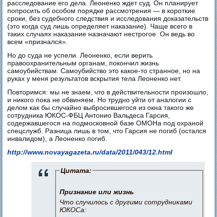
расследование его дела. Леоненко ждет суд. Он планирует
попросить об особом порядке рассмотрения — в короткие
сроки, без судебного следствия и исследования доказательств
(это когда суд лишь определяет наказание). Чаще всего в
таких случаях наказание назначают нестрогое. Он ведь во
всем «признался».
Но до суда не успели. Леоненко, если верить
правоохранительным органам, покончил жизнь
самоубийствам. Самоубийство это какое-то странное, но на
руках у меня результатов вскрытия тела Леоненко нет.
Повторимся: мы не знаем, что в действительности произошло,
и никого пока не обвиняем. Но трудно уйти от аналогии с
делом как бы случайно выбросившегося из окна такого же
сотрудника ЮКОС-ФБЦ Антонио Вальдеса Гарсия,
содержавшегося на подмосковной базе ОМОНа под охраной
спецслужб. Разница лишь в том, что Гарсия не погиб (остался
инвалидом), а Леоненко погиб.
http://www.novayagazeta.ru/data/2011/043/12.html
Цитата:
Признание или жизнь
Что случилось с другими сотрудниками
ЮКОСа: