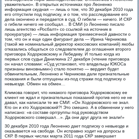
уважительно». В открытых источниках про Леоненко
информация скудная — лишь о том, что 30 декабря 2010 года
его отпустили под подписку, и о том, что расследование его
дела окончено и передается в суд. О гибели — ничего. И СКР
о гибели ничего не сообщал… В СМИ (о Леоненко писало
лишь агентство «Росбалт» со ссылкой на источник в
прокуратуре) — лишь информация трехмесячной давности о
том, что он и еще один фигурант дела — Ирина Черникова
(такой же номинальный директор юкосовских компаний) якобы
отказались общаться со следователем до оглашения второго
приговора Ходорковскому и Лебедеву. И только когда из
первых слов судьи Данилкина 27 декабря (чтение приговора
он начал словами: «Суд установил, что владельцы ЮКОСа
признаны виновными») стало понятно — вердикт будет
обвинительным, Леоненко и Черникова дали признательные
показания и были отпущены из-под стражи под подписку о
невыезде. Обмен на обмен…
Климова говорит, что никакого приговора Ходорковскому ее
клиент не ждал и признательных показаний против него не не
давал, как написали те же СМИ: «Он Ходорковского не знал.
Кто он и кто Ходорковский?! Это смешно. А в обвинении у него
написано: «в составе орггруппы под руководством
Ходорковского совершал…». Да они друг друга не знали!»
30 декабря 2010 года Леоненко дает подписку о невыезде и
оказывается на свободе. Он исправно ходит на допросы в
СКР. В первых числах марта 2011 года СКР завершает