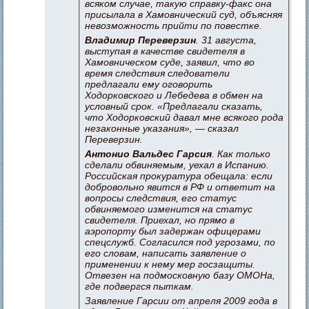
всяком случае, такую справку-факс она
присылала в Хамовнический суд, объясняя
невозможность прийти по повестке.
Владимир Переверзин
. 31 августа,
выступая в качестве свидетеля в
Хамовническом суде, заявил, что во
время следствия следователи
предлагали ему оговорить
Ходорковского и Лебедева в обмен на
условный срок. «Предлагали сказать,
что Ходорковский давал мне всякого рода
незаконные указания», — сказал
Переверзин.
Антонио Вальдес Гарсия
. Как только
сделали обвиняемым, уехал в Испанию.
Российская прокуратура обещала: если
добровольно явится в РФ и ответит на
вопросы следствия, его статус
обвиняемого изменится на статус
свидетеля. Приехал, но прямо в
аэропорту был задержан офицерами
спецслужб. Согласился под угрозами, по
его словам, написать заявление о
применении к нему мер госзащиты.
Отвезен на подмосковную базу ОМОНа,
где подвергся пыткам.
Заявление Гарсии от апреля 2009 года в