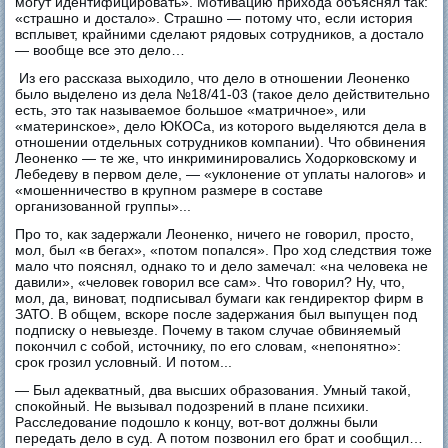
могут идентифицировать». Мотивацию прихода объяснял так:
«страшно и достало». Страшно — потому что, если история
всплывет, крайними сделают рядовых сотрудников, а достало
— вообще все это дело…
Из его рассказа выходило, что дело в отношении Леоненко
было выделено из дела №18/41-03 (такое дело действительно
есть, это так называемое большое «матричное», или
«материнское», дело ЮКОСа, из которого выделяются дела в
отношении отдельных сотрудников компании). Что обвинения
Леоненко — те же, что инкриминировались Ходорковскому и
Лебедеву в первом деле, — «уклонение от уплаты налогов» и
«мошенничество в крупном размере в составе
организованной группы»...
Про то, как задержали Леоненко, ничего не говорил, просто,
мол, был «в бегах», «потом попался». Про ход следствия тоже
мало что пояснял, однако то и дело замечал: «на человека не
давили», «человек говорил все сам». Что говорил? Ну, что,
мол, да, виноват, подписывал бумаги как гендиректор фирм в
ЗАТО. В общем, вскоре после задержания был выпущен под
подписку о невыезде. Почему в таком случае обвиняемый
покончил с собой, источнику, по его словам, «непонятно»:
срок грозил условный. И потом...
— Был адекватный, два высших образования. Умный такой,
спокойный. Не вызывал подозрений в плане психики.
Расследование подошло к концу, вот-вот должны были
передать дело в суд. А потом позвонил его брат и сообщил…