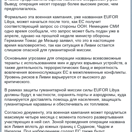
Вывод: операция несет гораздо более высокие риски, чем
предполагалось.
Формально эта военная кампания, уже названная EUFOR
Libya, может начаться после того, как ЕС получит
соответствующий запрос со стороны ООН. Немецкие СМИ
одно время сообщали, что запрос может быть подан уже в
апреле, однако на прошлой неделе министр обороны
Германии Томас де Мезьер заявил, что это в настоящее
время маловероятно, так как ситуация в Ливии остается
слишком опасной для гуманитарной миссии.
Основными угрозами для операции названы всевозможные
теракты с использованием мин и других взрывных устройств, а
также деятельность террористических банд и вероятность
вовлечения военнослужащих ЕС в межплеменные конфликты.
Уровень рисков в Ливии варьируется от высокого до
критического.
В рамках защиты гуманитарной миссии силы EUFOR Libya
должны будут, в частности, охранять порты и аэродромы, куда
планируется доставлять помощь для населения, защищать
гуманитарные караваны и обеспечивать их топливом.
Согласно документу, эта военная кампания может продлиться
максимум четыре месяца с момента полного развертывания
участвующих в ней сил. Зоной проведения операции названа
вся Ливия вплоть до южных границ с Суданом, Чадом и
Нигером. Под наблюдением солдат ЕС также будут