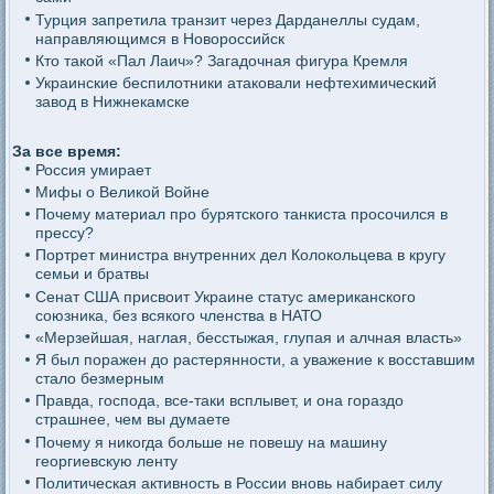
Турция запретила транзит через Дарданеллы судам,
направляющимся в Новороссийск
Кто такой «Пал Лаич»? Загадочная фигура Кремля
Украинские беспилотники атаковали нефтехимический
завод в Нижнекамске
За все время:
Россия умирает
Мифы о Великой Войне
Почему материал про бурятского танкиста просочился в
прессу?
Портрет министра внутренних дел Колокольцева в кругу
семьи и братвы
Сенат США присвоит Украине статус американского
союзника, без всякого членства в НАТО
«Мерзейшая, наглая, бесстыжая, глупая и алчная власть»
Я был поражен до растерянности, а уважение к восставшим
стало безмерным
Правда, господа, все-таки всплывет, и она гораздо
страшнее, чем вы думаете
Почему я никогда больше не повешу на машину
георгиевскую ленту
Политическая активность в России вновь набирает силу