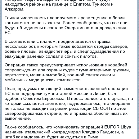
находиться районы на границе с Египтом, Тунисом и
Алжиром.
Точная численность планируемого к размещению в Ливии
контингента не называется. Ранее сообщалось, что все они
будут объединены в составе Оперативного подразделения
ЕС.
В соответствии с планом, предполагается отправка
нескольких рот, к которым также добавятся отряды саперов,
боевые пловцы, авиадиспетчеры и спецподразделения по
эвакуации раненых солдат и сбитых пилотов.
Операция также предусматривает использование кораблей
сопровождения для охраны судов с гуманитарными грузами,
вертолетов, машин-амфибий, военной спецтехники и
мобильных медицинских комплексов.
План, предусматривающий возможность военной операции
ЕС для поддержки гуманитарной миссии в Ливии, был
одобрен Советом Евросоюза. В пресс-релизе этого органа, на
который ссылается агентство, подчеркивалось, что операция
не только не выходит за рамки резолюций СБ ООН по этой
североафриканской стране, но и призвана обеспечивать их
выполнение.
Также сообщалось, что командовать операцией EUFOR Libya
назначен итальянский контрадмирал Клаудио Гаудиози, а
штаб командования будет находиться в Риме.