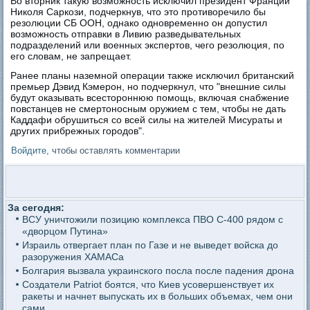
Во вторник такую возможность исключил президент Франции
Николя Саркози, подчеркнув, что это противоречило бы
резолюции СБ ООН, однако одновременно он допустил
возможность отправки в Ливию разведывательных
подразделений или военных экспертов, чего резолюция, по
его словам, не запрещает.
Ранее планы наземной операции также исключил британский
премьер Дэвид Кэмерон, но подчеркнул, что "внешние силы
будут оказывать всестороннюю помощь, включая снабжение
повстанцев не смертоносным оружием с тем, чтобы не дать
Каддафи обрушиться со всей силы на жителей Мисураты и
других прибрежных городов".
Войдите
, чтобы оставлять комментарии
За сегодня:
ВСУ уничтожили позицию комплекса ПВО С-400 рядом с
«дворцом Путина»
Израиль отвергает план по Газе и не выведет войска до
разоружения ХАМАСа
Болгария вызвала украинского посла после падения дрона
Создатели Patriot боятся, что Киев усовершенствует их
ракеты и начнет выпускать их в больших объемах, чем они
сами