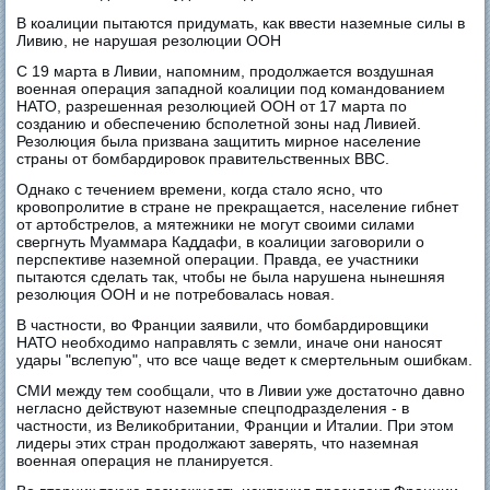
В коалиции пытаются придумать, как ввести наземные силы в
Ливию, не нарушая резолюции ООН
С 19 марта в Ливии, напомним, продолжается воздушная
военная операция западной коалиции под командованием
НАТО, разрешенная резолюцией ООН от 17 марта по
созданию и обеспечению бсполетной зоны над Ливией.
Резолюция была призвана защитить мирное население
страны от бомбардировок правительственных ВВС.
Однако с течением времени, когда стало ясно, что
кровопролитие в стране не прекращается, население гибнет
от артобстрелов, а мятежники не могут своими силами
свергнуть Муаммара Каддафи, в коалиции заговорили о
перспективе наземной операции. Правда, ее участники
пытаются сделать так, чтобы не была нарушена нынешняя
резолюция ООН и не потребовалась новая.
В частности, во Франции заявили, что бомбардировщики
НАТО необходимо направлять с земли, иначе они наносят
удары "вслепую", что все чаще ведет к смертельным ошибкам.
СМИ между тем сообщали, что в Ливии уже достаточно давно
негласно действуют наземные спецподразделения - в
частности, из Великобритании, Франции и Италии. При этом
лидеры этих стран продолжают заверять, что наземная
военная операция не планируется.