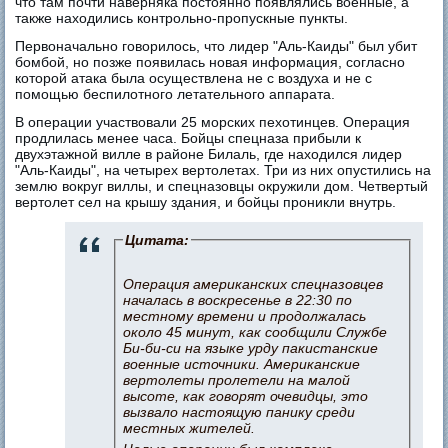
что там почти наверняка постоянно появлялись военные, а
также находились контрольно-пропускные пункты.
Первоначально говорилось, что лидер "Аль-Каиды" был убит
бомбой, но позже появилась новая информация, согласно
которой атака была осуществлена не с воздуха и не с
помощью беспилотного летательного аппарата.
В операции участвовали 25 морских пехотинцев. Операция
продлилась менее часа. Бойцы спецназа прибыли к
двухэтажной вилле в районе Билаль, где находился лидер
"Аль-Каиды", на четырех вертолетах. Три из них опустились на
землю вокруг виллы, и спецназовцы окружили дом. Четвертый
вертолет сел на крышу здания, и бойцы проникли внутрь.
Цитата:
Операция американских спецназовцев
началась в воскресенье в 22:30 по
местному времени и продолжалась
около 45 минут, как сообщили Службе
Би-би-си на языке урду пакистанские
военные источники. Американские
вертолеты пролетели на малой
высоте, как говорят очевидцы, это
вызвало настоящую панику среди
местных жителей.