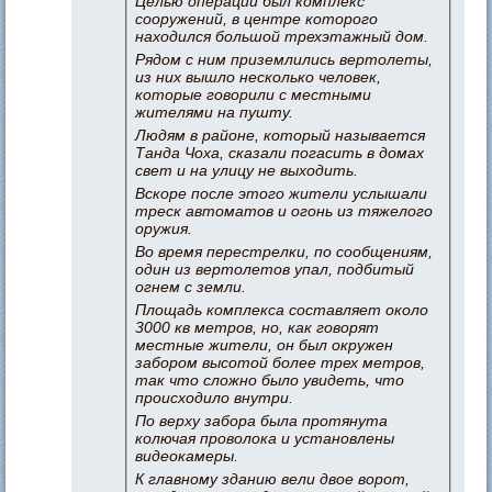
Целью операции был комплекс
сооружений, в центре которого
находился большой трехэтажный дом.
Рядом с ним приземлились вертолеты,
из них вышло несколько человек,
которые говорили с местными
жителями на пушту.
Людям в районе, который называется
Танда Чоха, сказали погасить в домах
свет и на улицу не выходить.
Вскоре после этого жители услышали
треск автоматов и огонь из тяжелого
оружия.
Во время перестрелки, по сообщениям,
один из вертолетов упал, подбитый
огнем с земли.
Площадь комплекса составляет около
3000 кв метров, но, как говорят
местные жители, он был окружен
забором высотой более трех метров,
так что сложно было увидеть, что
происходило внутри.
По верху забора была протянута
колючая проволока и установлены
видеокамеры.
К главному зданию вели двое ворот,