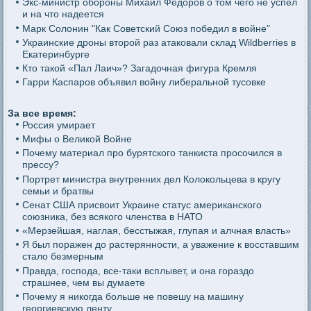
Экс-министр обороны Михаил Федоров о том чего не успел
и на что надеется
Марк Солонин "Как Советский Союз победил в войне"
Украинские дроны второй раз атаковали склад Wildberries в
Екатеринбурге
Кто такой «Пал Лаич»? Загадочная фигура Кремля
Гарри Каспаров объявил войну либеральной тусовке
За все время:
Россия умирает
Мифы о Великой Войне
Почему материал про бурятского танкиста просочился в
прессу?
Портрет министра внутренних дел Колокольцева в кругу
семьи и братвы
Сенат США присвоит Украине статус американского
союзника, без всякого членства в НАТО
«Мерзейшая, наглая, бесстыжая, глупая и алчная власть»
Я был поражен до растерянности, а уважение к восставшим
стало безмерным
Правда, господа, все-таки всплывет, и она гораздо
страшнее, чем вы думаете
Почему я никогда больше не повешу на машину
георгиевскую ленту