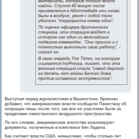
материалы, которые только могли
найти. Спустя 40 минут после
приземления в Аботтабаде они снова
были в воздухе, увозя с собой тело
убитого "террориста номер один".
По оценке офицера британского
спецназа, эта операция войдет в
историю как один из величайших
подвигов коммандос. "Они пришли и с
точностью выполнили свою работу", -
сказал он.
В свою очередь The Times, на которую
ссылается InoPressa, пишет, что эта
военная операция стала "самой дерзкой
за десять лет войны Белого дома
против исламских экстремистов".
Выступая перед журналистами в Вашингтоне, Бреннан
добавил, что американские власти сообщили Пакистану об
операции лишь после того, как все ее участники были за
пределами пакистанского воздушного пространства.
По его словам, американские агентства анализируют
документы, полученные в комплексе бин Ладена.
Как считают власти США, немыслимо, чтобы столько лет