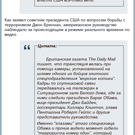
власти США все-таки вели.
Как заявил советник президента США по вопросам борьбы с
терроризмом Джон Бреннан, американское руководство
наблюдало за происходящим в режиме реального времени по
видео.
Цитата:
Британская газета The Daily Mail
пишет, что трансляция велась при
помощи камеры, установленной на
шлеме одного из бойцов элитного
спецподразделения "морские котики".
Кадры по спутниковой связи
передавались на телеэкран в
Ситуационном зале Белого дома, где за
ними следили президент Барак Обама,
вице-президент Джо Байден,
госсекретарь Хиллари Клинтон, глава
Пентагона Роберт Гейтс и другие
представители руководства.
Именно "глазами" этого спецназовца
Обама и прочие видели момент гибели
"террориста номер один", который