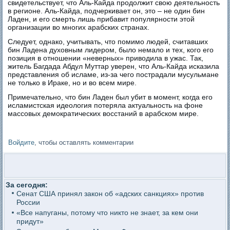
свидетельствует, что Аль-Кайда продолжит свою деятельность
в регионе. Аль-Кайда, подчеркивает он, это – не один бин
Ладен, и его смерть лишь прибавит популярности этой
организации во многих арабских странах.
Следует, однако, учитывать, что помимо людей, считавших
бин Ладена духовным лидером, было немало и тех, кого его
позиция в отношении «неверных» приводила в ужас. Так,
житель Багдада Абдул Муттар уверен, что Аль-Кайда исказила
представления об исламе, из-за чего пострадали мусульмане
не только в Ираке, но и во всем мире.
Примечательно, что бин Ладен был убит в момент, когда его
исламистская идеология потеряла актуальность на фоне
массовых демократических восстаний в арабском мире.
Войдите
, чтобы оставлять комментарии
За сегодня:
Сенат США принял закон об «адских санкциях» против
России
«Все напуганы, потому что никто не знает, за кем они
придут»