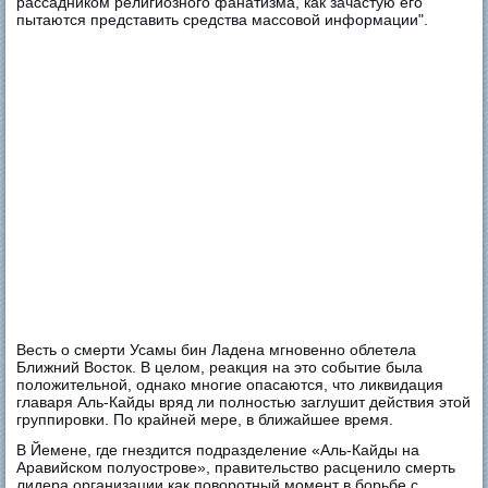
рассадником религиозного фанатизма, как зачастую его
пытаются представить средства массовой информации".
Весть о смерти Усамы бин Ладена мгновенно облетела
Ближний Восток. В целом, реакция на это событие была
положительной, однако многие опасаются, что ликвидация
главаря Аль-Кайды вряд ли полностью заглушит действия этой
группировки. По крайней мере, в ближайшее время.
В Йемене, где гнездится подразделение «Аль-Кайды на
Аравийском полуострове», правительство расценило смерть
лидера организации как поворотный момент в борьбе с