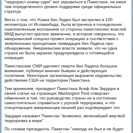
"террорист номер один" мог укрываться в Пакистане, не имея
там определенного уровня поддержки среди официальных
структур.
Весть о том, что Усама бин Ладен был застрелен в 100
километрах от Исламабада, была встречена в понедельник
ошеломленным молчанием со стороны пакистанских властей.
МИД выпустил краткое заявление, в котором говорилось, что
американский спецназ провел операцию в соответствии с
заявленными принципами ликвидации бин Ладена при
обнаружении. Американские власти заявили, что ни одна
страна не была заранее предупреждена о готовящейся
операции.
Пакистанские СМИ уделяют смерти бин Ладена большое
внимание, публикуя мнения бывших и действующих
политиков. Некоторые организации выразили недовольство
действиями США на территории Пакистана.
Тем временем, президент Пакистана Асиф Али Зардари в
своей статье на страницах Washington Post отвергает
обвинения в том, что руководство страны не в состоянии
самостоятельно справиться с угрозой терроризма, и что
спецоперация американцев лишний раз подтверждает это.
Зардари называет Пакистан "возможно, величайшей жертвой
терроризма в мире".
По словам президента, Пакистан "никогда не был и не будет