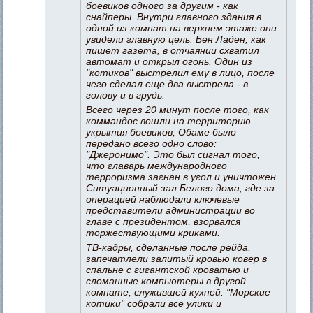
боевиков одного за другим - как
снайперы. Внутри главного здания в
одной из комнат на верхнем этаже они
увидели главную цель. Бен Ладен, как
пишет газета, в отчаянии схватил
автомат и открыл огонь. Один из
"котиков" выстрелил ему в лицо, после
чего сделал еще два выстрела - в
голову и в грудь.
Всего через 20 минут после того, как
коммандос вошли на территорию
укрытия боевиков, Обаме было
передано всего одно слово:
"Джеронимо". Это был сигнал того,
что главарь международного
терроризма загнан в угол и уничтожен.
Ситуационный зал Белого дома, где за
операцией наблюдали ключевые
представители администрации во
главе с президентом, взорвался
торжествующими криками.
ТВ-кадры, сделанные после рейда,
запечатлели залитый кровью ковер в
спальне с гигантской кроватью и
сломанные компьютеры в другой
комнате, служившей кухней. "Морские
котики" собрали все улики и