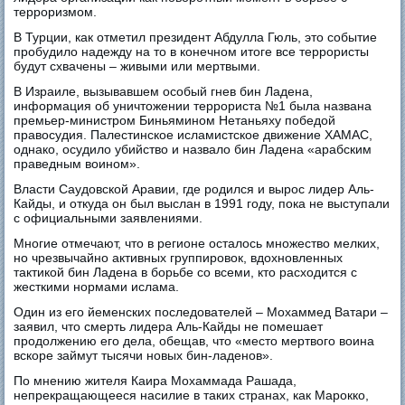
терроризмом.
В Турции, как отметил президент Абдулла Гюль, это событие
пробудило надежду на то в конечном итоге все террористы
будут схвачены – живыми или мертвыми.
В Израиле, вызывавшем особый гнев бин Ладена,
информация об уничтожении террориста №1 была названа
премьер-министром Биньямином Нетаньяху победой
правосудия. Палестинское исламистское движение ХАМАС,
однако, осудило убийство и назвало бин Ладена «арабским
праведным воином».
Власти Саудовской Аравии, где родился и вырос лидер Аль-
Кайды, и откуда он был выслан в 1991 году, пока не выступали
с официальными заявлениями.
Многие отмечают, что в регионе осталось множество мелких,
но чрезвычайно активных группировок, вдохновленных
тактикой бин Ладена в борьбе со всеми, кто расходится с
жесткими нормами ислама.
Один из его йеменских последователей – Мохаммед Ватари –
заявил, что смерть лидера Аль-Кайды не помешает
продолжению его дела, обещав, что «место мертвого воина
вскоре займут тысячи новых бин-ладенов».
По мнению жителя Каира Мохаммада Рашада,
непрекращающееся насилие в таких странах, как Марокко,