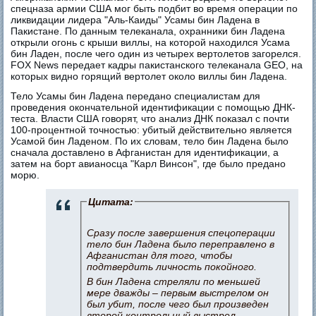
спецназа армии США мог быть подбит во время операции по
ликвидации лидера "Аль-Каиды" Усамы бин Ладена в
Пакистане. По данным телеканала, охранники бин Ладена
открыли огонь с крыши виллы, на которой находился Усама
бин Ладен, после чего один из четырех вертолетов загорелся.
FOX News передает кадры пакистанского телеканала GEO, на
которых видно горящий вертолет около виллы бин Ладена.
Тело Усамы бин Ладена передано специалистам для
проведения окончательной идентификации с помощью ДНК-
теста. Власти США говорят, что анализ ДНК показал с почти
100-процентной точностью: убитый действительно является
Усамой бин Ладеном. По их словам, тело бин Ладена было
сначала доставлено в Афганистан для идентификации, а
затем на борт авианосца "Карл Винсон", где было предано
морю.
Цитата:
Сразу после завершения спецоперации
тело бин Ладена было переправлено в
Афганистан для того, чтобы
подтвердить личность покойного.
В бин Ладена стреляли по меньшей
мере дважды – первым выстрелом он
был убит, после чего был произведен
второй контрольный выстрел.