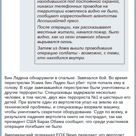
находившихся под постоянной охраной,
никаких телефонных проводов на
территории комплекса видно не было,
сообщает корреспондент агентства
Ассошиэйтед пресс.
После операции, как рассказывают
местные жители, начался пожар, было
видно, как из окон главного здания
вырывался огонь.
Затем из дома вышли проводившие
операцию солдаты - возможно, с теми,
кто находился внутри.
Бин Ладена обнаружили в спальне. Завязался бой. Во время
перестрелки Усама бин Ладен был убит: пуля попала ему в
голову. В ходе завязавшейся перестрелки были уничтожены и
другие террористы. Спецназовцы задержали несколько
человек, в том числе, двух жен террориста №1 и шестерых его
детей. При взлете один из вертолетов упал на землю из-за
технической проблемы, и спецназовцы взорвали машину,
чтобы уничтожить секретное оборудование. Судя по всему, в
результате падения вертолета никто не пострадал, так как
президент США Барак Обама сообщил, что среди участников
операции погибших не было.
Американский телеканал FOX News передает, что вертолет