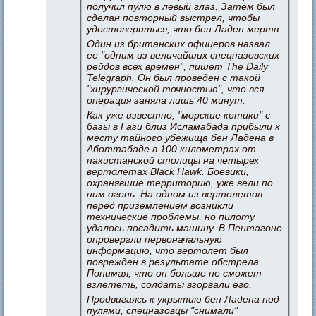
получил пулю в левый глаз. Затем был
сделан повторный выстрел, чтобы
удостовериться, что бен Ладен мертв.
Один из британских офицеров назвал
ее "одним из величайших спецназовских
рейдов всех времен", пишет The Daily
Telegraph. Он был проведен с такой
"хирургической точностью", что вся
операция заняла лишь 40 минут.
Как уже известно, "морские котики" с
базы в Гази близ Исламабада прибыли к
месту тайного убежища бен Ладена в
Аботтабаде в 100 километрах от
пакистанской столицы на четырех
вертолетах Black Hawk. Боевики,
охранявшие территорию, уже вели по
ним огонь. На одном из вертолетов
перед приземлением возникли
технические проблемы, но пилоту
удалось посадить машину. В Пентагоне
опровергли первоначальную
информацию, что вертолет был
поврежден в результате обстрела.
Понимая, что он больше не сможет
взлететь, солдаты взорвали его.
Продвигаясь к укрытию бен Ладена под
пулями, спецназовцы "снимали"