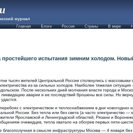
ии
ческий журнал
Главная
Блоги
Россия
Страны
В мире
Н
 простейшего испытания зимним холодом. Новый 
тни тысяч жителей Центральной России столкнулись с массовыми
электричества из-за сильных холодов. Наиболее тяжелая ситуаци
дольском. После нескольких дней молчания власти города и Моско
 ликвидацию аварии и ее последствий брошены все силы. Но верну
 удастся.
перебоях с электричеством и теплоснабжением в дни новогодних 
ральной России. Без тепла или без света (а часто электричество —
 жители Ярославской и Ленинградской областей, Рязани и Воронеж
общениям очевидцев, тепла хватало на обогрев первых пяти-шести
 благополучная в смысле инфраструктуры Москва — 4 января без 