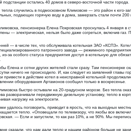
подстанции остались 40 домов в северо-восточной части города.
епла случились в подмосковном Климовске — это район к юго-зап
ельных, подающих горячую воду в дома, замерзать стали почти 200
Климовска, пенсионерка Елена Покровская проснулась 4 января в 
Елены — электрическая, нельзя было даже согреться, включив газ.
нней — в числе тех, что обслуживала котельная ЗАО «КСПЗ». Кот
специализированного патронного завода — режимного предприятия.
 из-за особого статуса предприятия доступ в котельную для обяза
.
жбы Елена и сотни других жителей стали сразу. Там пенсионерке с
утки ничего не происходило. И, как следует из заявлений главы го
и привести в действие котел в неисправной котельной продолжали
овлении оборудования Артамонов сообщил только в воскресенье.
лимовска быстро остывали на 20-градусном морозе. Без тепла ока
ева разворачивали передвижную дизельную установку, тепло в кор
ивая нагрузку на электросети.
ми удалось поговорить, приводит в ярость, что на выходных местн
ращается тепло. «Оповещали по телевизору, что якобы все включи
вская. — Если и запустили, то как раз 10%, а не 90%. Мы перепис
 мне сказали, что нам дали тепло и нашим районом больше не зан