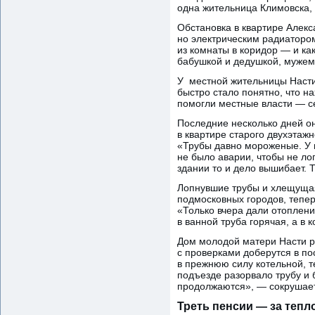
одна жительница Климовска,
Обстановка в квартире Алекса
но электрическим радиатором
из комнаты в коридор — и ка
бабушкой и дедушкой, муже
У местной жительницы Насти,
быстро стало понятно, что н
помогли местные власти — се
Последние несколько дней он
в квартире старого двухэтажн
«Трубы давно мороженые. У н
не было аварии, чтобы не ло
здании то и дело вышибает. 
Лопнувшие трубы и хлещущая 
подмосковных городов, тепер
«Только вчера дали отоплени
в ванной труба горячая, а в 
Дом молодой матери Насти ра
с проверками доберутся в по
в прежнюю силу котельной, те
подъезде разорвало трубу и 
продолжаются», — сокрушает
Треть пенсии — за тепл