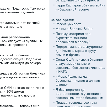
Загадочная фигура Кремля
Гарри Каспаров объявил войну
аду от Подольска. Там из-за
либеральной тусовке
 многоэтажных зданий
За все время:
стремительно остывавшей
Россия умирает
 Потом пропало
Мифы о Великой Войне
Почему материал про
ельная расположена
бурятского танкиста
 Как следует из публичных
просочился в прессу?
тельных проверок
Портрет министра внутренних
дел Колокольцева в кругу
семьи и братвы
казали: «Проблемы
родского округа Подольска
Сенат США присвоит Украине
сь как минимум до вечера
статус американского
союзника, без всякого членства
в НАТО
залась и областная больница
«Мерзейшая, наглая,
пуса подавали тепловыми
бесстыжая, глупая и алчная
власть»
ые СМИ рассказывали, что в
Я был поражен до
ли и 90% домов
растерянности, а уважение к
ываемся друг с другом
восставшим стало безмерным
Правда, господа, все-таки
имаются», — говорит еще
всплывет, и она гораздо