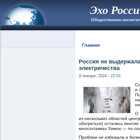
Эхо Росс
Общественно-полити
Главная
Вы здесь
Россия не выдержала
электричества
8 января, 2024 - 22:02
Со
и 
По
на
не
О 
из нескольких областей цент
обогреться) остались многие
многоэтажках Химок — по со
Проблем не избежала и более