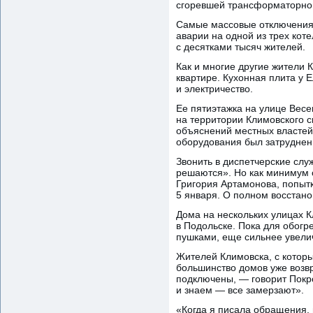
сгоревшей трансформаторной 
Самые массовые отключения т
аварии на одной из трех кот
с десятками тысяч жителей.
Как и многие другие жители 
квартире. Кухонная плита у 
и электричество.
Ее пятиэтажка на улице Весе
на территории Климовского 
объяснений местных властей,
оборудования был затруднен
Звонить в диспетчерские слу
решаются». Но как минимум с
Григория Артамонова, попытк
5 января. О полном восстан
Дома на нескольких улицах К
в Подольске. Пока для обогр
пушками, еще сильнее увелич
Жителей Климовска, с которы
большинство домов уже возв
подключены, — говорит Покро
и знаем — все замерзают».
«Когда я писала обращения,