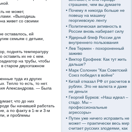
ьной.
страшнее, чем вы думаете
Почему я никогда больше не
ть не может,
повешу на машину
еялами. «Выходишь
георгиевскую ленту
она живет со своими
Политическая активность в
России вновь набирает силу
е оставалось, ей
Ядерный блеф России для
ругим семьям с детьми,
внутреннего пользования
Лев Термен - похороненный
ор, поднять температуру
заживо
 оставить их не с кем.
Виктор Ерофеев: Как тут жить
радиатор на трубы, чтобы
дальше?
и в старом двухэтажном
Марк Солонин "Как Советский
Союз победил в войне"
енные туда из других
Китай отказал РФ от расчетов в
. Тепло то есть, то нет.
рублях. Это не валюта и даже
ения Александрова. — Была
не деньги
Георгий Бурков: «Наш идеал –
умает, что до них
стадо. Мы –
вроде бы начавшей работать
профессиональные
е, а по факту в 1-м и 3-м
агрессоры»
али, и проблемы
Путин уже ничего исправить не
может — практически весь мир
считает русских злодеями, как