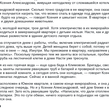
 Ксения Александрова, живущая неподалеку от сломавшейся котел
ндровой мрачная. Сколько точно градусов в ее квартире, она сказа
 получается нагреть так, что можно спать в одежде под двумя од
к будто на улицу», — говорит Ксения и шмыгает носом. В квартире 
м и двумя домашними животными.
 молодой матери, трое детей. Хотя электричество в их микрорайон
аходиться в замерзающей квартире с детьми нельзя. Насте, как и д
мью разместили в здании детского лагеря отдыха.
а отлучается днем с работы, чтобы, включив электрический радиат
ого дома, чуть выше нуля. Детей женщина берет с собой, потому что
ас в окне — лед. Изнутри. Мы приезжаем в квартиру, направляем 
пались». Поскольку примерно тем же заняты все остальные, пробк
Труба на лестничной клетке в доме Насти уже треснула.
из них горячая вода — еще одна беда в Климовске. Бригады, свез
ь заняты латанием рванувших труб и батарей и проверкой остальных
е в ванной комнате, а сегодня опять они холодные, — говорит Кс
комнатах ледяные. Сейчас и в ванной ледяная».
сположен в Южном квартале, в самом конце микрорайона, и она д
следнюю очередь. Но и у Ксении Александровой, чей дом ближе к 
пла нет. Зато есть рванувшие трубы. «Написали, что дали отоплени
батареи. Это по сути обман, ничего хорошего в подъездах не сдел
ся она.
о