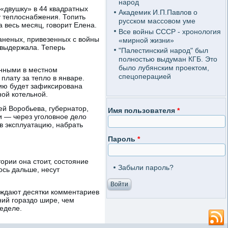
народ
 «двушку» в 44 квадратных
Академик И.П.Павлов о
у теплоснабжения. Топить
русском массовом уме
а весь месяц, говорит Елена.
Все войны СССР - хронология
раненых, привезенных с войны
«мирной жизни»
е выдержала. Теперь
"Палестинский народ" был
полностью выдуман КГБ. Это
было лубянским проектом,
енными в местном
спецоперацией
плату за тепло в январе.
гию будет зафиксирована
ной котельной.
ей Воробьева, губернатор,
Имя пользователя
*
ми — через уголовное дело
 в эксплуатацию, набрать
Пароль
*
тории она стоит, состояние
Забыли пароль?
ось дальше, несут
ождают десятки комментариев
ний гораздо шире, чем
еделе.