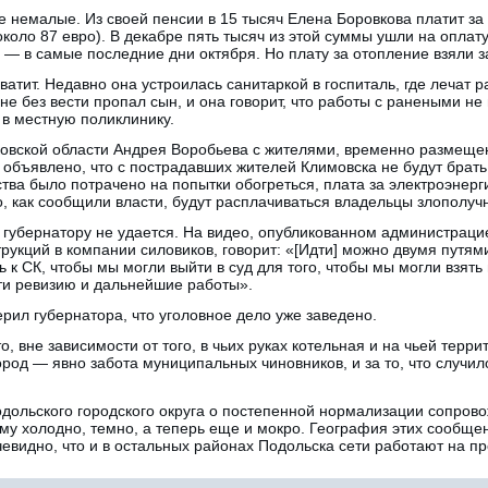
е немалые. Из своей пенсии в 15 тысяч Елена Боровкова платит за
около 87 евро). В декабре пять тысяч из этой суммы ушли на оплат
о — в самые последние дни октября. Но плату за отопление взяли з
ватит. Недавно она устроилась санитаркой в госпиталь, где лечат 
йне без вести пропал сын, и она говорит, что работы с ранеными н
 в местную поликлинику.
ковской области Андрея Воробьева с жителями, временно размещ
объявлено, что с пострадавших жителей Климовска не будут брать 
ства было потрачено на попытки обогреться, плата за электроэнер
то, как сообщили власти, будут расплачиваться владельцы злополуч
т губернатору не удается. На видео, опубликованном администраци
трукций в компании силовиков, говорит: «[Идти] можно двумя путя
к СК, чтобы мы могли выйти в суд для того, чтобы мы могли взять
ти ревизию и дальнейшие работы».
рил губернатора, что уголовное дело уже заведено.
, вне зависимости от того, в чьих руках котельная и на чьей терри
город — явно забота муниципальных чиновников, и за то, что случил
одольского городского округа о постепенной нормализации сопров
ему холодно, темно, а теперь еще и мокро. География этих сообще
видно, что и в остальных районах Подольска сети работают на пр