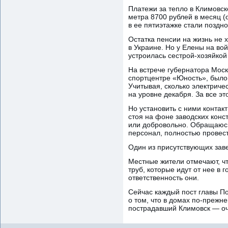
Платежи за тепло в Климовск
метра 8700 рублей в месяц (
в ее пятиэтажке стали поздн
Остатка пенсии на жизнь не х
в Украине. Но у Елены на во
устроилась сестрой-хозяйкой
На встрече губернатора Мос
спортцентре «Юность», было 
Учитывая, сколько электриче
на уровне декабря. За все э
Но установить с ними контак
стоя на фоне заводских конс
или добровольно. Обращаюсь 
персонал, полностью провес
Один из присутствующих заве
Местные жители отмечают, что
труб, которые идут от нее в 
ответственность они.
Сейчас каждый пост главы П
о том, что в домах по-прежн
пострадавший Климовск — оче