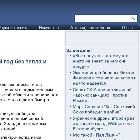
аука и техника
Искусство
История, политология
О нас
За сегодня:
«Все напуганы, потому что
год без тепла и
никто не знает, за кем они
придут»
Экс-министр обороны Михаил
Федоров о том чего не успел и
на что надеется
 отключениями тепла
Сенат США принял закон об
я — рядом с подмосковным
вской области заверили, что
«адских санкциях» против
ть тепло в дома быстро
России
Марк Солонин "Как Советский
Союз победил в войне"
каникул сообщали
Украинские дроны второй раз
 единственный способ
а. Холодно в огромных
атаковали склад Wildberries в
 этажей.
Екатеринбурге
Кто такой «Пал Лаич»?
электричества из-за