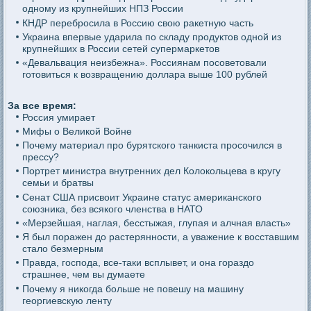
одному из крупнейших НПЗ России
КНДР перебросила в Россию свою ракетную часть
Украина впервые ударила по складу продуктов одной из
крупнейших в России сетей супермаркетов
«Девальвация неизбежна». Россиянам посоветовали
готовиться к возвращению доллара выше 100 рублей
За все время:
Россия умирает
Мифы о Великой Войне
Почему материал про бурятского танкиста просочился в
прессу?
Портрет министра внутренних дел Колокольцева в кругу
семьи и братвы
Сенат США присвоит Украине статус американского
союзника, без всякого членства в НАТО
«Мерзейшая, наглая, бесстыжая, глупая и алчная власть»
Я был поражен до растерянности, а уважение к восставшим
стало безмерным
Правда, господа, все-таки всплывет, и она гораздо
страшнее, чем вы думаете
Почему я никогда больше не повешу на машину
георгиевскую ленту