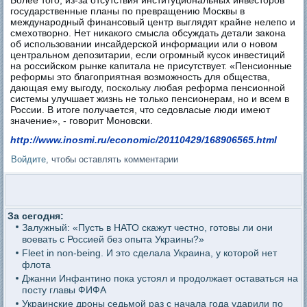
государственные планы по превращению Москвы в
международный финансовый центр выглядят крайне нелепо и
смехотворно. Нет никакого смысла обсуждать детали закона
об использовании инсайдерской информации или о новом
центральном депозитарии, если огромный кусок инвестиций
на российском рынке капитала не присутствует. «Пенсионные
реформы это благоприятная возможность для общества,
дающая ему выгоду, поскольку любая реформа пенсионной
системы улучшает жизнь не только пенсионерам, но и всем в
России. В итоге получается, что седовласые люди имеют
значение», - говорит Моновски.
http://www.inosmi.ru/economic/20110429/168906565.html
Войдите
, чтобы оставлять комментарии
За сегодня:
Залужный: «Пусть в НАТО скажут честно, готовы ли они
воевать с Россией без опыта Украины?»
Fleet in non-being. И это сделала Украина, у которой нет
флота
Джанни Инфантино пока устоял и продолжает оставаться на
посту главы ФИФА
Украинские дроны седьмой раз с начала года ударили по