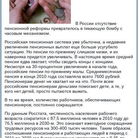
В России отсутствие
пенсионной реформы превратилось в тикающую бомбу с
часовым механизмом.
Российская пенсионная система уже убыточна, а недавнее
увеличение пенсионных выплат еще больше усугубило
ситуацию. Но пенсии по-прежнему слишком низки, и их
наверняка придется увеличивать. В настоящее время средней
пенсии едва хватает, чтобы сводить концы с концами.
Несмотря на 30-процентное увеличение в начале года,
российские пенсии по-прежнему малы. Среднемесячная
пенсия в конце 2010 года составляла всего 7600 рублей.
Пенсионерам денег не хватает ни на что. Почти всем
российским пенсионерам деньгами помогают дети, а те, у
кого нет детей, просто пытаются выжить.
В то же время, количество работников, обеспечивающих
пенсионеров, постоянно сокращается.
По данным Росстата, численность населения рабочего
возраста сократится с 87,5 миллиона человек в 2010 году до
76,5 миллиона в 2030-м. Это означает ежегодное сокращение
трудовых ресурсов на 300-400 тысяч человек. Таким образом,
соотношение пенсионеров и работающих людей в период с
2011 по 2030 год будет неуклонно увеличиваться с 0,35 до