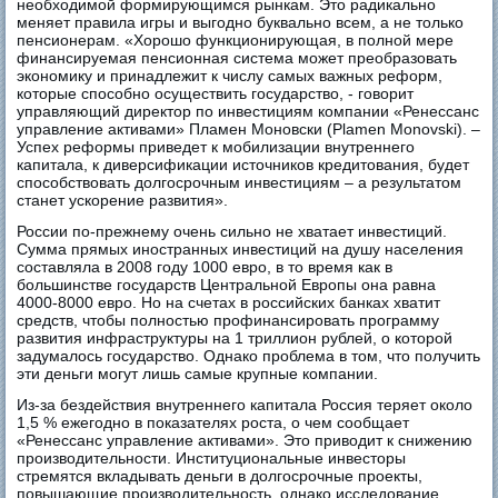
необходимой формирующимся рынкам. Это радикально
меняет правила игры и выгодно буквально всем, а не только
пенсионерам. «Хорошо функционирующая, в полной мере
финансируемая пенсионная система может преобразовать
экономику и принадлежит к числу самых важных реформ,
которые способно осуществить государство, - говорит
управляющий директор по инвестициям компании «Ренессанс
управление активами» Пламен Моновски (Plamen Monovski). –
Успех реформы приведет к мобилизации внутреннего
капитала, к диверсификации источников кредитования, будет
способствовать долгосрочным инвестициям – а результатом
станет ускорение развития».
России по-прежнему очень сильно не хватает инвестиций.
Сумма прямых иностранных инвестиций на душу населения
составляла в 2008 году 1000 евро, в то время как в
большинстве государств Центральной Европы она равна
4000-8000 евро. Но на счетах в российских банках хватит
средств, чтобы полностью профинансировать программу
развития инфраструктуры на 1 триллион рублей, о которой
задумалось государство. Однако проблема в том, что получить
эти деньги могут лишь самые крупные компании.
Из-за бездействия внутреннего капитала Россия теряет около
1,5 % ежегодно в показателях роста, о чем сообщает
«Ренессанс управление активами». Это приводит к снижению
производительности. Институциональные инвесторы
стремятся вкладывать деньги в долгосрочные проекты,
повышающие производительность, однако исследование