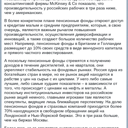
консалтинговой фирмы McKinsey & Co показало, что
производительность у российских рабочих в три раза ниже,
чем у американских.
В более конкретном плане пенсионные фонды откроют доступ
к кредитам малым и средним предприятиям, которые, в свою
очередь, являются важным рычагом повышения
производительности, осуществления диверсификации и
инноваций, а также создают большое количество рабочих
мест. Например, пенсионные фонды в Британии и Голландии
размещают до 10% своих средств в виде венчурного капитала
и прямого частного инвестирования.
А поскольку пенсионные фонды стремятся к получению
доходов в течение десятилетий, а не кварталов, они
укрепляют стабильность на фондовых рынках. Россия одна из
богатейших стран в мире, но ее рынок акций находится в
рабстве у цен на сырье с их циклами. У него либо самые
лучшие, либо самые худшие показатели – в зависимости от
того, что происходит с ценами на нефть и металлы. А
поскольку институциональных инвесторов на российском
рынке акций немного, главными игроками там являются
спекулянты, видящие лишь ближайшую перспективу. На долю
пенсионных фондов и страховых компаний приходится более
70% находящихся в свободном обращении акций на
Лондонской и Нью-Йоркской биржах. Это в три раза больше,
чем на биржах Москвы.
Более того, из-за отсутствия институциональных инвесторов