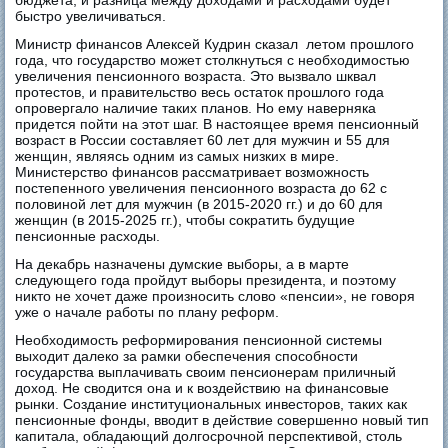
быстро увеличиваться.
Министр финансов Алексей Кудрин сказал летом прошлого
года, что государство может столкнуться с необходимостью
увеличения пенсионного возраста. Это вызвало шквал
протестов, и правительство весь остаток прошлого года
опровергало наличие таких планов. Но ему наверняка
придется пойти на этот шаг. В настоящее время пенсионный
возраст в России составляет 60 лет для мужчин и 55 для
женщин, являясь одним из самых низких в мире.
Министерство финансов рассматривает возможность
постепенного увеличения пенсионного возраста до 62 с
половиной лет для мужчин (в 2015-2020 гг.) и до 60 для
женщин (в 2015-2025 гг.), чтобы сократить будущие
пенсионные расходы.
На декабрь назначены думские выборы, а в марте
следующего года пройдут выборы президента, и поэтому
никто не хочет даже произносить слово «пенсии», не говоря
уже о начале работы по плану реформ.
Необходимость реформирования пенсионной системы
выходит далеко за рамки обеспечения способности
государства выплачивать своим пенсионерам приличный
доход. Не сводится она и к воздействию на финансовые
рынки. Создание институциональных инвесторов, таких как
пенсионные фонды, вводит в действие совершенно новый тип
капитала, обладающий долгосрочной перспективой, столь