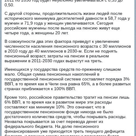
0,50.
С другой стороны, продолжительность жизни людей после
исторического минимума десятилетней давности в 58,7 года у
мужчин и 71,9 года у женщин увеличивается. Сегодня
российские мужчины после выхода на пенсию живут еще
четыре года, а женщины 20 лет.
В совокупности два этих фактора приведут к увеличению
численности населения пенсионного возраста с 30 миллионов
в 2010 году до 40 миллионов в 2030-м. Если не поднять
пенсионный возраст, затраты на пенсии в реальном
выражении в 2011-2030 годах вырастут на треть.
Имеющихся у государства средств по-прежнему слишком
мало. Общая сумма пенсионных накоплений в
государственной пенсионной системе составляет порядка 3%
ВВП, в то время как в Чили она равна 65%, а в более развитых
странах приближается к 100% ВВП.
Кроме того, российское правительство тратит на пенсии лишь
6% ВВП, в то время как в развитом мире эти расходы
составляют как минимум 10%. Это означает, что в
государственном пенсионном фонде никогда не было
достаточного количества средств, чтобы покрывать расходы.
Нехватка покрывается за счет перевода денег из
федерального бюджета. На долю пенсионного
финансирования уже приходится треть текущего дефицита
бюджета, и разница между доходами и расходами будет