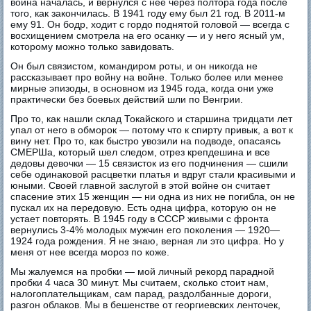
война началась, и вернулся с нее через полтора года после
того, как закончилась. В 1941 году ему был 21 год. В 2011-м
ему 91. Он бодр, ходит с гордо поднятой головой — всегда с
восхищением смотрела на его осанку — и у него ясный ум,
которому можно только завидовать.
Он был связистом, командиром роты, и он никогда не
рассказывает про войну на войне. Только более или менее
мирные эпизоды, в основном из 1945 года, когда они уже
практически без боевых действий шли по Венгрии.
Про то, как нашли склад Токайского и старшина тридцати лет
упал от него в обморок — потому что к спирту привык, а вот к
вину нет. Про то, как быстро увозили на подводе, опасаясь
СМЕРШа, который шел следом, отрез крепдешина и все
дедовы девочки — 15 связисток из его подчинения — сшили
себе одинаковой расцветки платья и вдруг стали красивыми и
юными. Своей главной заслугой в этой войне он считает
спасение этих 15 женщин — ни одна из них не погибла, он не
пускал их на передовую. Есть одна цифра, которую он не
устает повторять. В 1945 году в СССР живыми с фронта
вернулись 3-4% молодых мужчин его поколения — 1920—
1924 года рождения. Я не знаю, верная ли это цифра. Но у
меня от нее всегда мороз по коже.
Мы жалуемся на пробки — мой личный рекорд парадной
пробки 4 часа 30 минут. Мы считаем, сколько стоит нам,
налогоплательщикам, сам парад, раздолбанные дороги,
разгон облаков. Мы в бешенстве от георгиевских ленточек,