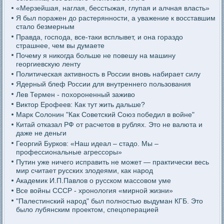
«Мерзейшая, наглая, бесстыжая, глупая и алчная власть»
Я был поражен до растерянности, а уважение к восставшим
стало безмерным
Правда, господа, все-таки всплывет, и она гораздо
страшнее, чем вы думаете
Почему я никогда больше не повешу на машину
георгиевскую ленту
Политическая активность в России вновь набирает силу
Ядерный блеф России для внутреннего пользования
Лев Термен - похороненный заживо
Виктор Ерофеев: Как тут жить дальше?
Марк Солонин "Как Советский Союз победил в войне"
Китай отказал РФ от расчетов в рублях. Это не валюта и
даже не деньги
Георгий Бурков: «Наш идеал – стадо. Мы –
профессиональные агрессоры»
Путин уже ничего исправить не может — практически весь
мир считает русских злодеями, как народ
Академик И.П.Павлов о русском массовом уме
Все войны СССР - хронология «мирной жизни»
"Палестинский народ" был полностью выдуман КГБ. Это
было лубянским проектом, спецоперацией