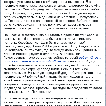
которые уже завязывают в «М.видео» на пылесосы. Я в
прошлом году отказалась ехать в такси, на котором было «На
Берлин» и «Спасибо деду за победу», — потому что я люблю
город Берлин, а надписи эти меня бесят. Три года назад я
всерьез испугалась, выйдя ночью из магазина «Республика»
на Тверской, что в стране военный переворот. Забыла я про
репетицию, выхожу — в час ночи пустая дорога и через
каждые три метра стоит солдат с автоматом наперевес.
Но, честно, я готова была бы стоять в пробке шесть часов, я
даже, может быть, нацепила бы на зеркало машины эту
ленточку безобразную. Если бы я знала, что он, мой
двоюродный дед, 9 мая 2011 года в свой 91 год будет сидеть
на центральной трибуне, где-то между Даниилом Граниным и
Еленой Боннэр, рядом с Дмитрием Борисовичем
Ломоносовым, тоже ветераном войны, который
ведет блог и
рассказывает в нем гораздо больше
, чем мне мой дед.
Если бы самолеты летели в честь этих людей. Если бы полки
вытягивались в струнку перед ними. Если бы техникой
хвастались им. Но мой двоюродный дед не был приглашен на
прошлогодний юбилейный парад. Не приглашен и на этот —
еще более дорогостоящий, еще более торжественный. «Зато
сегодня я вытащил из почтового ящика поздравление от
Медведева. Москва, Кремль». Президенты поздравляют моего
деда каждый год. Под копирку.
В прошлом году он сходил на концерт в районе метро
«Университет», который устраивала управа. Довольно быстро
ушел оттуда и долго стоял у памятника пионерам-героям