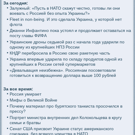
За сегодня:
Залужный: «Пусть в НАТО скажут честно, готовы ли они
воевать с Россией без опыта Украины?»
Fleet in non-being. И это сделала Украина, у которой нет
флота
Джанни Инфантино пока устоял и продолжает оставаться на
посту главы ФИФА
Украинские дроны седьмой раз с начала года ударили по
одному из крупнейших НПЗ России
КНДР перебросила в Россию свою ракетную часть
Украина впервые ударила по складу продуктов одной из
крупнейших в России сетей супермаркетов
«Девальвация неизбежна». Россиянам посоветовали
готовиться к возвращению доллара выше 100 рублей
За все время:
Россия умирает
Мифы о Великой Войне
Почему материал про бурятского танкиста просочился в
прессу?
Портрет министра внутренних дел Колокольцева в кругу
семьи и братвы
Сенат США присвоит Украине статус американского
союзника, без всякого членства в НАТО