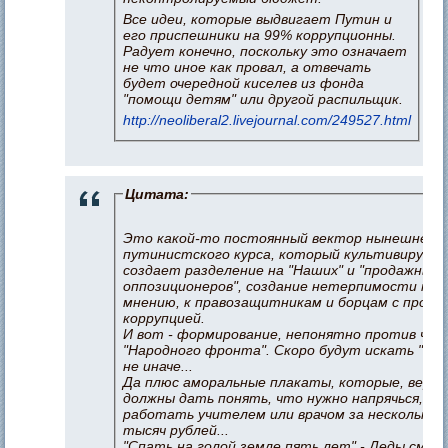
Все идеи, которые выдвигает Путин и
его приспешники на 99% коррупционны.
Радует конечно, поскольку это означает
не что иное как провал, а отвечать
будет очередной киселев из фонда
"помощи детям" или другой распильщик.
http://neoliberal2.livejournal.com/249527.html
Цитата:
Это какой-то постоянный вектор нынешнего
путинистского курса, который культивирует 
создает разделение на "Наших" и "продажных
оппозиционеров", создание нетерпимости к о
мнению, к правозащитникам и борцам с произ
коррупцией.
И вот - формирование, непонятно против чего
"Народного фронта". Скоро будут искать "вра
не иначе...
Да плюс аморальные плакаты, которые, вероя
должны дать понять, что нужно напрячься, пр
работать учителем или врачом за несколько 
тысяч рублей...
"Спать на голой земле пять лет" - Деды смогл