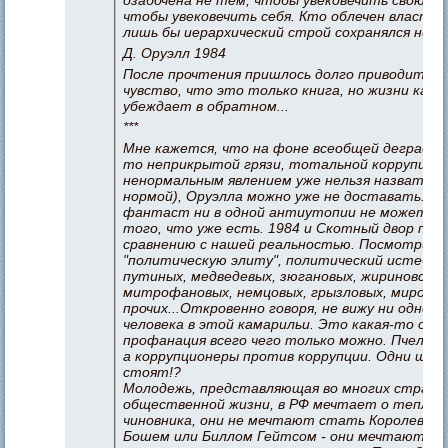
чтобы увековечить себя. Кто облечен властью 
лишь бы иерархический строй сохранялся неи
Д. Оруэлл 1984
После прочтения пришлось долго приводить се
чувство, что это только книга, но жизни кажд
убеждает в обратном...
***
Мне кажется, что на фоне всеобщей деградаци
то неприкрытой грязи, тотальной коррупции 
ненормальным явлением уже нельзя назвать, 
нормой), Оруэлла можно уже не доставать. Ни
фантаст ни в одной антиутопии не может п
того, что уже есть. 1984 и Скотный двор про
сравнению с нашей реальностью. Посмотрите
"политическую элиту", политический истебл
путиных, медведевых, зюгановых, жириновских
митрофановых, немцовых, грызловых, миронов
прочих...Откровенно говоря, не вижу ни одног
человека в этой камарильи. Это какая-то одн
профанация всего чего только можно. Пчелы 
а коррупционеры против коррупции. Одни шоу 
стоят!?
Молодежь, представляющая во многих страна
общественной жизни, в РФ мечтает о тепло
чиновника, они не мечтают стать Королевым
Бошем или Биллом Гейтсом - они мечтают с