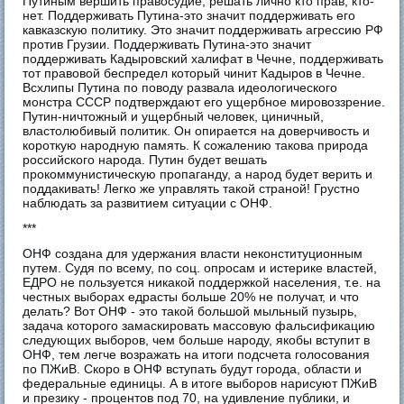
Путиным вершить правосудие, решать лично кто прав, кто-
нет. Поддерживать Путина-это значит поддерживать его
кавказскую политику. Это значит поддерживать агрессию РФ
против Грузии. Поддерживать Путина-это значит
поддерживать Кадыровский халифат в Чечне, поддерживать
тот правовой беспредел который чинит Кадыров в Чечне.
Всхлипы Путина по поводу развала идеологического
монстра СССР подтверждают его ущербное мировоззрение.
Путин-ничтожный и ущербный человек, циничный,
властолюбивый политик. Он опирается на доверчивость и
короткую народную память. К сожалению такова природа
российского народа. Путин будет вешать
прокоммунистическую пропаганду, а народ будет верить и
поддакивать! Легко же управлять такой страной! Грустно
наблюдать за развитием ситуации с ОНФ.
***
ОНФ создана для удержания власти неконституционным
путем. Судя по всему, по соц. опросам и истерике властей,
ЕДРО не пользуется никакой поддержкой населения, т.е. на
честных выборах едрасты больше 20% не получат, и что
делать? Вот ОНФ - это такой большой мыльный пузырь,
задача которого замаскировать массовую фальсификацию
следующих выборов, чем больше народу, якобы вступит в
ОНФ, тем легче возражать на итоги подсчета голосования
по ПЖиВ. Скоро в ОНФ вступать будут города, области и
федеральные единицы. А в итоге выборов нарисуют ПЖиВ
и презику - процентов под 70, на удивление публики, и