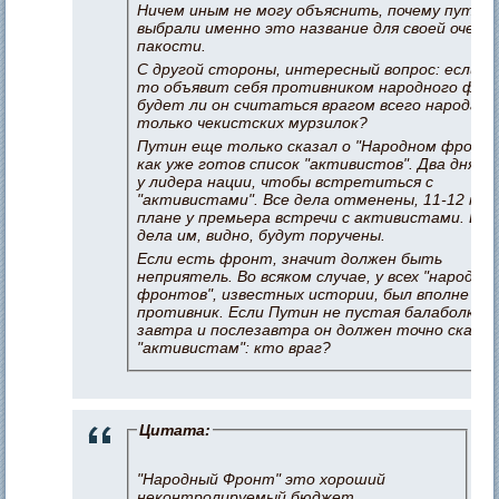
Ничем иным не могу объяснить, почему путин
выбрали именно это название для своей очере
пакости.
С другой стороны, интересный вопрос: если к
то объявит себя противником народного фро
будет ли он считаться врагом всего народа, и
только чекистских мурзилок?
Путин еще только сказал о "Народном фронте
как уже готов список "активистов". Два дня у
у лидера нации, чтобы встретиться с
"активистами". Все дела отменены, 11-12 мая
плане у премьера встречи с активистами. Бо
дела им, видно, будут поручены.
Если есть фронт, значит должен быть
неприятель. Во всяком случае, у всех "народны
фронтов", известных истории, был вполне яс
противник. Если Путин не пустая балаболка,
завтра и послезавтра он должен точно сказа
"активистам": кто враг?
Цитата:
"Народный Фронт" это хороший
неконтролируемый бюджет.