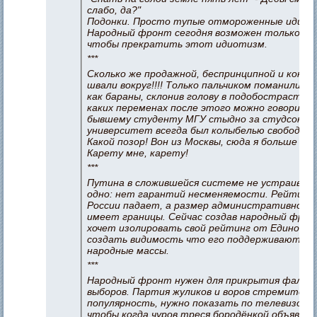
слабо, да?"
Подонки. Просто тупые отмороженные идиот
Народный фронт сегодня возможен только дл
чтобы прекратить этот идиотизм.
***
Сколько же продажной, беспринципной и конф
швали вокруг!!!! Только пальчиком поманили и 
как бараны, склонив голову в подобострастной
каких переменах после этого можно говорить!
бывшему студенту МГУ стыдно за студсоюз!!
университет всегда был колыбелью свободомы
Какой позор! Вон из Москвы, сюда я больше не 
Карету мне, карету!
***
Путина в сложившейся системе не устраивае
одно: нет гарантий несменяемости. Рейтинг
России падает, а размер административного
имеет границы. Сейчас создав народный фрон
хочет изолировать свой рейтинг от Единой Р
создать видимость что его поддерживают ш
народные массы.
***
Народный фронт нужен для прикрытия фальс
выборов. Партия жуликов и воров стремител
популярность, нужно показать по телевизору
чтобы когда чуров треся бородёнкой объявит 