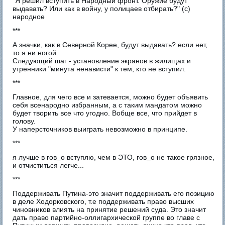
"Я решил вступить в Народный фронт. Оружие будут
выдавать? Или как в войну, у полицаев отбирать?" (с)
народное
***
А значки, как в Северной Корее, будут выдавать? если нет,
то я ни ногой..
Следующий шаг - установление экранов в жилищах и
утренники "минута ненависти" к тем, кто не вступил.
***
Главное, для чего все и затевается, можно будет объявить
себя всенародно избранным, а с таким мандатом можно
будет творить все что угодно. Вобще все, что прийдет в
голову.
У наперсточников выиграть невозможно в принципе.
***
я лучше в гов_о вступлю, чем в ЭТО, гов_о не такое грязное,
и отчиститься легче...
***
Поддерживать Путина-это значит поддерживать его позицию
в деле Ходорковского, т.е поддерживать право высших
чиновников влиять на принятие решений суда. Это значит
дать право партийно-оллигархической группе во главе с