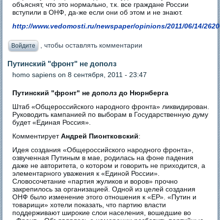
объяснят, что это нормально, т.к. все граждане России
вступили в ОНФ, да-же если они об этом и не знают.
http://www.vedomosti.ru/newspaper/opinions/2011/06/14/262
, чтобы оставлять комментарии
Войдите
Путинский "фронт" не дополз
homo sapiens
on 8 сентября, 2011 - 23:47
Путинский "фронт" не дополз до Нюрнберга
Штаб «Общероссийского народного фронта» ликвидирован.
Руководить кампанией по выборам в Государственную думу
будет «Единая Россия».
Комментирует
Андрей Пионтковский
:
Идея создания «Общероссийского народного фронта»,
озвученная Путиным в мае, родилась на фоне падения
даже не авторитета, о котором и говорить не приходится, а
элементарного уважения к «Единой России».
Словосочетание «партия жуликов и воров» прочно
закрепилось за организацией. Одной из целей создания
ОНФ было изменение этого отношения к «ЕР». «Путин и
товарищи» хотели показать, что партию власти
поддерживают широкие слои населения, вошедшие во