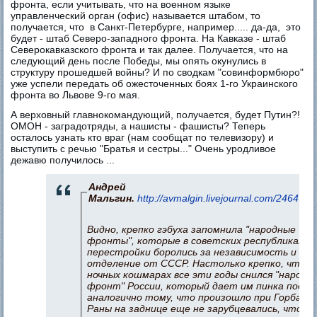
фронта, если учитывать, что на военном языке
управленческий орган (офис) называется штабом, то
получается, что в Санкт-Петербурге, например..... да-да, это
будет - штаб Северо-западного фронта. На Кавказе - штаб
Северокавказского фронта и так далее. Получается, что на
следующий день после Победы, мы опять окунулись в
структуру прошедшей войны? И по сводкам "совинформбюро"
уже успели передать об ожесточенных боях 1-го Украинского
фронта во Львове 9-го мая.
А верховный главнокомандующий, получается, будет Путин?!
ОМОН - заградотряды, а нашисты - фашисты? Теперь
осталось узнать кто враг (нам сообщат по телевизору) и
выступить с речью "Братья и сестры..." Очень уродливое
дежавю получилось ...
Андрей
Мальгин.
http://avmalgin.livejournal.com/2464740
Видно, крепко гэбуха запомнила "народные
фронты", которые в советских республиках в 
перестройки боролись за независимость и
отделение от СССР. Настолько крепко, что и
ночных кошмарах все эти годы снился "народн
фронт" России, который дает им пинка под з
аналогично тому, что произошло при Горбачев
Раны на заднице еще не зарубцевались, что л