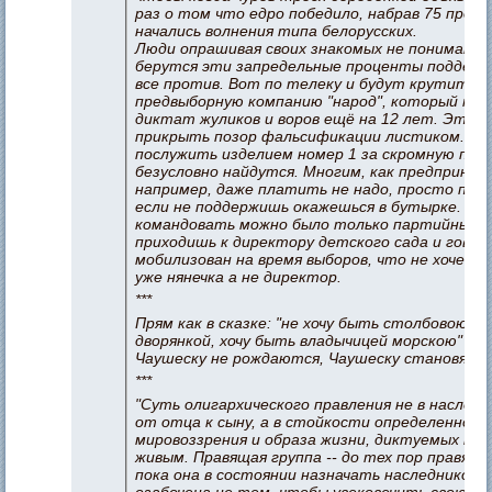
раз о том что едро победило, набрав 75 проц
начались волнения типа белорусских.
Люди опрашивая своих знакомых не понимают
берутся эти запредельные проценты поддержк
все против. Вот по телеку и будут крутить 
предвыборную компанию "народ", который тип
диктат жуликов и воров ещё на 12 лет. Это 
прикрыть позор фальсификации листиком. Ж
послужить изделием номер 1 за скромную пла
безусловно найдутся. Многим, как предприни
например, даже платить не надо, просто при
если не поддержишь окажешься в бутырке. Ра
командовать можно было только партийными
приходишь к директору детского сада и гово
мобилизован на время выборов, что не хочешь
уже нянечка а не директор.
***
Прям как в сказке: "не хочу быть столбовою (н
дворянкой, хочу быть владычицей морскою" ;-)
Чаушеску не рождаются, Чаушеску становятся
***
"Суть олигархического правления не в наследн
от отца к сыну, а в стойкости определенного
мировоззрения и образа жизни, диктуемых м
живым. Правящая группа -- до тех пор правяща
пока она в состоянии назначать наследников.
озабочена не тем, чтобы увековечить свою кро