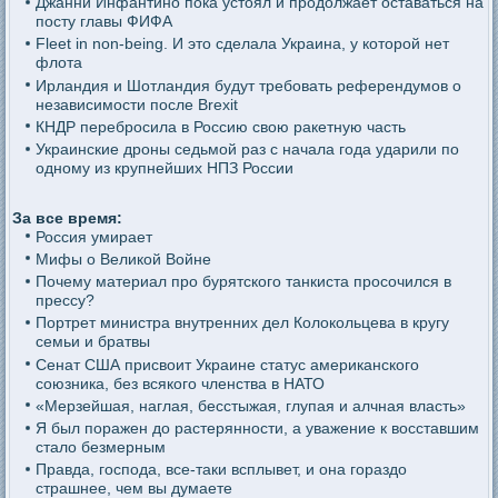
Джанни Инфантино пока устоял и продолжает оставаться на
посту главы ФИФА
Fleet in non-being. И это сделала Украина, у которой нет
флота
Ирландия и Шотландия будут требовать референдумов о
независимости после Brexit
КНДР перебросила в Россию свою ракетную часть
Украинские дроны седьмой раз с начала года ударили по
одному из крупнейших НПЗ России
За все время:
Россия умирает
Мифы о Великой Войне
Почему материал про бурятского танкиста просочился в
прессу?
Портрет министра внутренних дел Колокольцева в кругу
семьи и братвы
Сенат США присвоит Украине статус американского
союзника, без всякого членства в НАТО
«Мерзейшая, наглая, бесстыжая, глупая и алчная власть»
Я был поражен до растерянности, а уважение к восставшим
стало безмерным
Правда, господа, все-таки всплывет, и она гораздо
страшнее, чем вы думаете