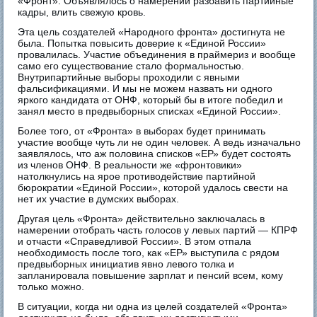
«Фронт». Объявлялось о намерении разбавить партийные
кадры, влить свежую кровь.
Эта цель создателей «Народного фронта» достигнута не
была. Попытка повысить доверие к «Единой России»
провалилась. Участие объединения в праймериз и вообще
само его существование стало формальностью.
Внутрипартийные выборы проходили с явными
фальсификациями. И мы не можем назвать ни одного
яркого кандидата от ОНФ, который бы в итоге победил и
занял место в предвыборных списках «Единой России».
Более того, от «Фронта» в выборах будет принимать
участие вообще чуть ли не один человек. А ведь изначально
заявлялось, что аж половина списков «ЕР» будет состоять
из членов ОНФ. В реальности же «фронтовики»
натолкнулись на ярое противодействие партийной
бюрократии «Единой России», которой удалось свести на
нет их участие в думских выборах.
Другая цель «Фронта» действительно заключалась в
намерении отобрать часть голосов у левых партий — КПРФ
и отчасти «Справедливой России». В этом отпала
необходимость после того, как «ЕР» выступила с рядом
предвыборных инициатив явно левого толка и
запланировала повышение зарплат и пенсий всем, кому
только можно.
В ситуации, когда ни одна из целей создателей «Фронта»