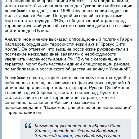
"спланированной провокацией Кремля". Там предположили,
что это может быть использовано для "усиления мобилизации
российских граждан", как в 1999 году после серии подрывов
жилых домов в России. По одной из версий, за терактами
могли стоять структуры ФСБ, а общественный страх перед
террористической угрозой в итоге позволил добиться высоких
рейтингов для Путина.
Аналогичное мнение высказал оппозиционный политик Гарри
Каспаров, осудивший террористический акт в "Крокус Сити
Холле". Он отметил, что высшие российские руководители в
последние несколько дней заявляли о необходимости
увеличить численность армии РФ: "Вкупе с сегодняшним
терактом, могут быть частями единой спецоперации режима
по мобилизации российского общества на войну с Украиной".
Российские власти, скорее всего, воспользуются трагедией в
собственных целях, независимо от фактических сведений об
истинном организаторе теракта, говорит Руслан Сулейманов.
Главной задачей Кремля, считает востоковед, будет не
столько зачистка ячеек террористов в стране, сколько
сплочение населения в России, независимо от
вероисповедания. "Возможно, для объявления мобилизации",
- предположил он.
Комментируя нападение в «Крокус Сити
Холле», президент Украины Владимир
Зеленский
заявил
, что Владимир Путин