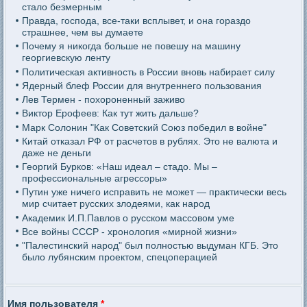
стало безмерным
Правда, господа, все-таки всплывет, и она гораздо
страшнее, чем вы думаете
Почему я никогда больше не повешу на машину
георгиевскую ленту
Политическая активность в России вновь набирает силу
Ядерный блеф России для внутреннего пользования
Лев Термен - похороненный заживо
Виктор Ерофеев: Как тут жить дальше?
Марк Солонин "Как Советский Союз победил в войне"
Китай отказал РФ от расчетов в рублях. Это не валюта и
даже не деньги
Георгий Бурков: «Наш идеал – стадо. Мы –
профессиональные агрессоры»
Путин уже ничего исправить не может — практически весь
мир считает русских злодеями, как народ
Академик И.П.Павлов о русском массовом уме
Все войны СССР - хронология «мирной жизни»
"Палестинский народ" был полностью выдуман КГБ. Это
было лубянским проектом, спецоперацией
Имя пользователя
*