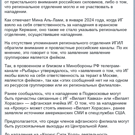
от пристального внимания российских силовиков, либо о том,
что региональное отделение могло и не участвовать в
нападении.
Как отмечает Мина Аль-Лами, в январе 2024 года, когда ИГ
взяло на себя ответственность за нападения в иранском
городе Кермане, оно также не стало указывать региональное
отделение, осуществившее нападение.
На отсутствие упоминания регионального отделения ИГИЛ
обратили внимание и провластные российские каналы. По их
мнению, это говорит о том, что заявление заявление
группировки является фейком.
Так, в провоенном и близком к Минобороны РФ телеграм-
канале «Рыбарь» утверждалось, что «заявления о том, что ИГ
якобы взяло на себя ответственность за теракт в Москве,
являются фейком», так как «этих сообщений нет ни на одном
из ресурсов группировки или их региональных филиалов».
Ранее сообщалось, что к нападению в Подмосковье могут
быть причастны связанные с ИГ «Вилаят Кавказ» или «Вилаят
Хорасан» — афганская ячейка ИГ. О том, что за нападением
на «Крокус» может стоять именно «Вилаят Хорасан», ранее
заявляли источники американских СМИ в спецслужбах США.
Предполагается, что среди членов афганского филиала могут
быть русскоязычные выходцы из Центральной Азии.
До нападения на «Крокус Сити Холл» деятельность