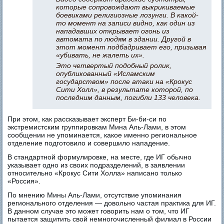
которые сопровождают выкрикиваемые
боевиками религиозные лозунги. В какой-
то момент на записи видно, как один из
нападавших открывает огонь из
автомата по людям в здании. Другой в
этот момент подбадривает его, призывая
«убивать, не жалеть их».
Это четвертый подобный ролик,
опубликованный «Исламским
государством» после атаки на «Крокус
Сити Холл», в результате которой, по
последним данным, погибли 133 человека.
При этом, как рассказывает эксперт Би-би-си по
экстремистским группировкам Мина Аль-Лами, в этом
сообщении не упоминается, какое именно региональное
отделение подготовило и совершило нападение.
В стандартной формулировке, на месте, где ИГ обычно
указывает одно из своих подразделений, в заявлении
относительно «Крокус Сити Холла» написано только
«Россия».
По мнению Мины Аль-Лами, отсутствие упоминания
регионального отделения — довольно частая практика для ИГ.
В данном случае это может говорить нам о том, что ИГ
пытается защитить свой немногочисленный филиал в России