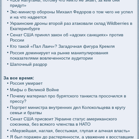
«Все напуганы, потому что никто не знает, за кем они
придут»
Экс-министр обороны Михаил Федоров о том чего не успел
и на что надеется
Украинские дроны второй раз атаковали склад Wildberries в
Екатеринбурге
Сенат США принял закон об «адских санкциях» против
России
Кто такой «Пал Лаич»? Загадочная фигура Кремля
Россия доминирует на рынке манипулирования
показателями вовлеченности аудитории
Шапочный раздор
За все время:
Россия умирает
Мифы о Великой Войне
Почему материал про бурятского танкиста просочился в
прессу?
Портрет министра внутренних дел Колокольцева в кругу
семьи и братвы
Сенат США присвоит Украине статус американского
союзника, без всякого членства в НАТО
«Мерзейшая, наглая, бесстыжая, глупая и алчная власть»
Я был поражен до растерянности, а уважение к восставшим