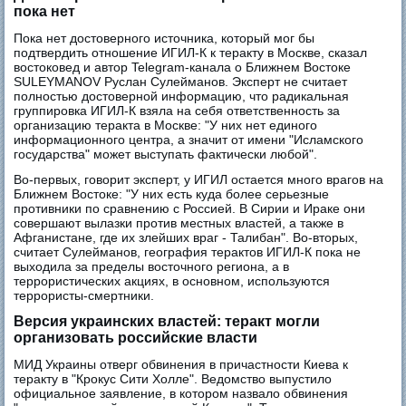
пока нет
Пока нет достоверного источника, который мог бы
подтвердить отношение ИГИЛ-К к теракту в Москве, сказал
востоковед и автор Telegram-канала о Ближнем Востоке
SULEYMANOV Руслан Сулейманов. Эксперт не считает
полностью достоверной информацию, что радикальная
группировка ИГИЛ-К взяла на себя ответственность за
организацию теракта в Москве: "У них нет единого
информационного центра, а значит от имени "Исламского
государства" может выступать фактически любой".
Во-первых, говорит эксперт, у ИГИЛ остается много врагов на
Ближнем Востоке: "У них есть куда более серьезные
противники по сравнению с Россией. В Сирии и Ираке они
совершают вылазки против местных властей, а также в
Афганистане, где их злейших враг - Талибан". Во-вторых,
считает Сулейманов, география терактов ИГИЛ-К пока не
выходила за пределы восточного региона, а в
террористических акциях, в основном, используются
террористы-смертники.
Версия украинских властей: теракт могли
организовать российские власти
МИД Украины отверг обвинения в причастности Киева к
теракту в "Крокус Сити Холле". Ведомство выпустило
официальное заявление, в котором назвало обвинения