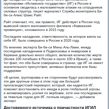
группировки «Исламское государство» (ИГ) в России в
основном сводилась к малозаметным атакам на сотрудников
силовых структур, пишет журналист Службы мониторинга Би-
би-си Алекс Шамс Райт.
Райт отмечает, что, как правило, ИГ действует в России под
вывеской своего малозаметного филиала «Кавказская
провинция», основанного в 2015 году.
Последнее нападение, ответственность за которое взяла на
себя ИГ, было совершено в России в 2020 году.
По мнению эксперта Би-би-си Мины Аль-Лами, между
последним нападением в Подмосковье и январским в
Кермане довольно много общего, включая количество жертв
(более 100 погибших в России и около 100 в Иране), а также
тот факт, что оба были совершены в странах, где ИГ не имеет
значительного присутствия, активных филиалов или базы
поддержки.
«В целом, группировка и ее сторонники будут рассматривать
эти две крупные атаки в этом году как большой
пропагандистский переворот, который, как надеется ИГ,
поможет восстановить его имидж в роли глобальной угрозы
и активизировать усилия по вербовке, хотя они последовали
за тяжелым годом для ИГ, полным неудач», — добавила
эксперт.
Достоверного источника о причастности ИГИЛ