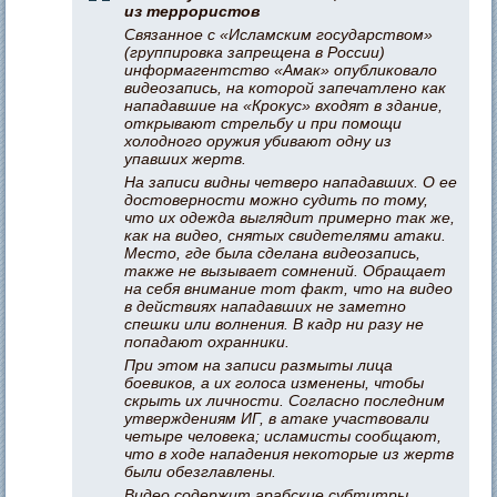
из террористов
Связанное с «Исламским государством»
(группировка запрещена в России)
информагентство «Амак» опубликовало
видеозапись, на которой запечатлено как
нападавшие на «Крокус» входят в здание,
открывают стрельбу и при помощи
холодного оружия убивают одну из
упавших жертв.
На записи видны четверо нападавших. О ее
достоверности можно судить по тому,
что их одежда выглядит примерно так же,
как на видео, снятых свидетелями атаки.
Место, где была сделана видеозапись,
также не вызывает сомнений. Обращает
на себя внимание тот факт, что на видео
в действиях нападавших не заметно
спешки или волнения. В кадр ни разу не
попадают охранники.
При этом на записи размыты лица
боевиков, а их голоса изменены, чтобы
скрыть их личности. Согласно последним
утверждениям ИГ, в атаке участвовали
четыре человека; исламисты сообщают,
что в ходе нападения некоторые из жертв
были обезглавлены.
Видео содержит арабские субтитры,