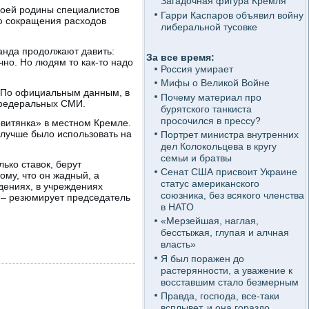
Загадочная фигура Кремля
воей родины специалистов
Гарри Каспаров объявил войну
ию сокращения расходов
либеральной тусовке
манда продолжают давить:
За все время:
чно. Но людям то как-то надо
Россия умирает
Мифы о Великой Войне
е. По официальным данным, в
Почему материал про
в федеральных СМИ.
бурятского танкиста
просочился в прессу?
овитянка» в местном Кремле.
 лучше было использовать на
Портрет министра внутренних
дел Колокольцева в кругу
семьи и братвы
ько ставок, берут
Сенат США присвоит Украине
ому, что он жадный, а
статус американского
ждениях, в учреждениях
союзника, без всякого членства
, – резюмирует председатель
в НАТО
«Мерзейшая, наглая,
бесстыжая, глупая и алчная
власть»
Я был поражен до
растерянности, а уважение к
восставшим стало безмерным
Правда, господа, все-таки
всплывет, и она гораздо