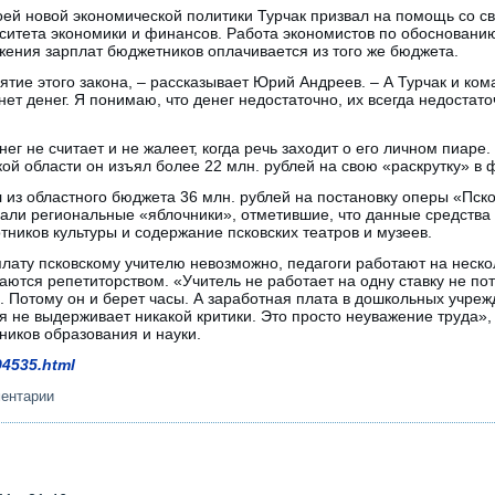
оей новой экономической политики Турчак призвал на помощь со с
рситета экономики и финансов. Работа экономистов по обоснован
жения зарплат бюджетников оплачивается из того же бюджета.
тие этого закона, – рассказывает Юрий Андреев. – А Турчак и ко
нет денег. Я понимаю, что денег недостаточно, их всегда недостато
нег не считает и не жалеет, когда речь заходит о его личном пиар
кой области он изъял более 22 млн. рублей на свою «раскрутку» 
из областного бюджета 36 млн. рублей на постановку оперы «Пск
вали региональные «яблочники», отметившие, что данные средства
тников культуры и содержание псковских театров и музеев.
плату псковскому учителю невозможно, педагоги работают на нескол
ются репетиторством. «Учитель не работает на одну ставку не пот
ь. Потому он и берет часы. А заработная плата в дошкольных учре
 не выдерживает никакой критики. Это просто неуважение труда»
ников образования и науки.
94535.html
ментарии