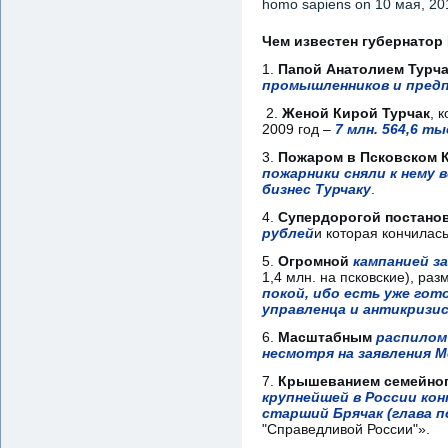
homo sapiens
on 10 мая, 201
Чем известен губернатор
1.
Папой Анатолием Турч
промышленников и пред
2.
Женой Кирой Турчак
, 
2009 год –
7 млн. 564,6 т
3.
Пожаром в Псковском 
пожарники сняли к нему 
бизнес Турчаку
.
4.
Супердорогой постанов
рублей
и которая кончилас
5.
Огромной
кампанией з
1,4 млн. на псковские), ра
покой, ибо есть уже гот
управленца и антикризи
6.
Масштабным
распилом
несмотря на заявления 
7.
Крышеванием семейно
крупнейшей в России кон
старший Брячак (глава п
"Справедливой России"».