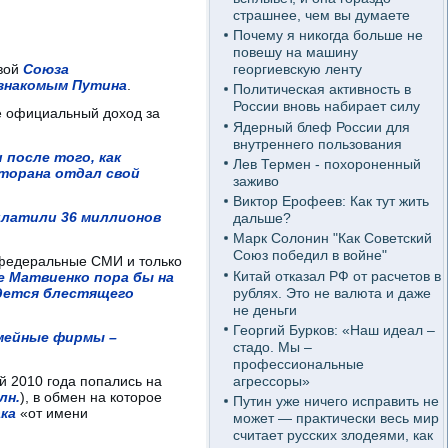
страшнее, чем вы думаете
Почему я никогда больше не
повешу на машину
авой
Союза
георгиевскую ленту
знакомым Путина
.
Политическая активность в
России вновь набирает силу
ё официальный доход за
Ядерный блеф России для
внутреннего пользования
и после того, как
Лев Термен - похороненный
сторана отдал свой
заживо
Виктор Ерофеев: Как тут жить
латили 36 миллионов
дальше?
Марк Солонин "Как Советский
Союз победил в войне"
а федеральные СМИ и только
Китай отказал РФ от расчетов в
 Матвиенко пора бы на
рублях. Это не валюта и даже
дется блестящего
не деньги
Георгий Бурков: «Наш идеал –
емейные фирмы –
стадо. Мы –
профессиональные
агрессоры»
й 2010 года попались на
лн.
), в обмен на которое
Путин уже ничего исправить не
ака
«от имени
может — практически весь мир
считает русских злодеями, как