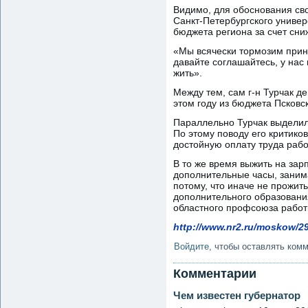
Видимо, для обоснования св
Санкт-Петербургского униве
бюджета региона за счет сни
«Мы всячески тормозим приня
давайте соглашайтесь, у нас 
жить».
Между тем, сам г-н Турчак де
этом году из бюджета Псковс
Параллельно Турчак выделил 
По этому поводу его критико
достойную оплату труда рабо
В то же время выжить на зар
дополнительные часы, занима
потому, что иначе не прожит
дополнительного образования
областного профсоюза работ
http://www.nr2.ru/moskow/2
Войдите
, чтобы оставлять ком
Комментарии
Чем известен губернатор