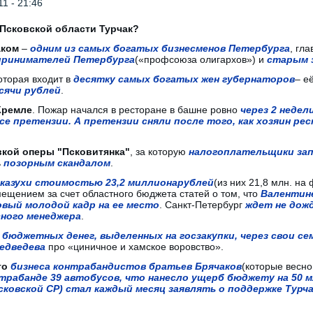
1 - 21:46
 Псковской области Турчак?
аком
–
одним из самых богатых бизнесменов Петербурга
, гл
принимателей Петербурга
(«профсоюза олигархов») и
старым 
которая входит в
десятку самых богатых жен губернаторов
– е
ысячи рублей
.
Кремле
. Пожар начался в ресторане в башне ровно
через 2 недел
все претензии. А претензии сняли после того, как хозяин ре
кой оперы "Псковитянка"
, за которую
налогоплательщики зап
ь
позорным скандалом
.
аказухи стоимостью 23,2 миллиона
рублей
(из них 21,8 млн. н
змещением за счет областного бюджета статей о том, что
Валентине
овый молодой кадр на ее место
. Санкт-Петербург
ждет не дож
сного менеджера
.
 бюджетных денег, выделенных на госзакупки
, через свои с
Медведева
про «циничное и хамское воровство».
го
бизнеса контрабандистов братьев Брячаков
(которые весно
трабанде 39 автобусов, что нанесло ущерб бюджету на 50 м
сковской СР) стал каждый месяц заявлять о поддержке Турч