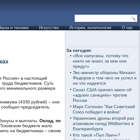
аука и техника
Искусство
История, политология
О нас
За сегодня:
«Все напуганы, потому что
ках
никто не знает, за кем они
придут»
Экс-министр обороны Михаил
Федоров о том чего не успел и
я Россия» в настоящий
 труда бюджетников. Суть
на что надеется
кого минимального размера
Сенат США принял закон об
«адских санкциях» против
России
инимума (4330 рублей) – они
Марк Солонин "Как Советский
 – сообщил председатель
Союз победил в войне"
Украинские дроны второй раз
 бонусы и выплаты.
Оклад, по
атаковали склад Wildberries в
 Псковском бюджете мало.
Екатеринбурге
омить на бюджетниках – своим
Кто такой «Пал Лаич»?