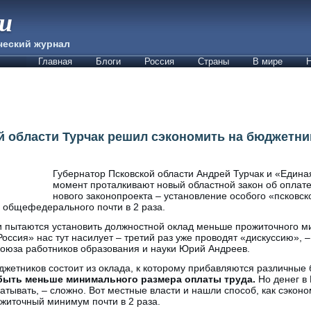
ии
ческий журнал
Главная
Блоги
Россия
Страны
В мире
Н
й области Турчак решил сэкономить на бюджетни
Губернатор Псковской области Андрей Турчак и «Едина
момент проталкивают новый областной закон об оплате
нового законопроекта – установление особого «псковс
 общефедерального почти в 2 раза.
и пытаются установить должностной оклад меньше прожиточного м
оссия» нас тут насилует – третий раз уже проводят «дискуссию»,
союза работников образования и науки Юрий Андреев.
джетников состоит из оклада, к которому прибавляются различные
 быть меньше минимального размера оплаты труда.
Но денег в
атывать, – сложно. Вот местные власти и нашли способ, как сэкон
житочный минимум почти в 2 раза.