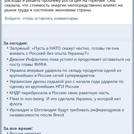
расходы и решить проблему роста цен на горючее. Она
сказала, что стоимость энергии непосредственно влияет на
рынок труда и состояние экономики страны.
Войдите
, чтобы оставлять комментарии
За сегодня:
Залужный: «Пусть в НАТО скажут честно, готовы ли они
воевать с Россией без опыта Украины?»
Джанни Инфантино пока устоял и продолжает оставаться на
посту главы ФИФА
Украина впервые ударила по складу продуктов одной из
крупнейших в России сетей супермаркетов
Украинские дроны седьмой раз с начала года ударили по
одному из крупнейших НПЗ России
КНДР перебросила в Россию свою ракетную часть
Fleet in non-being. И это сделала Украина, у которой нет
флота
Ирландия и Шотландия будут требовать референдумов о
независимости после Brexit
За все время:
Россия умирает