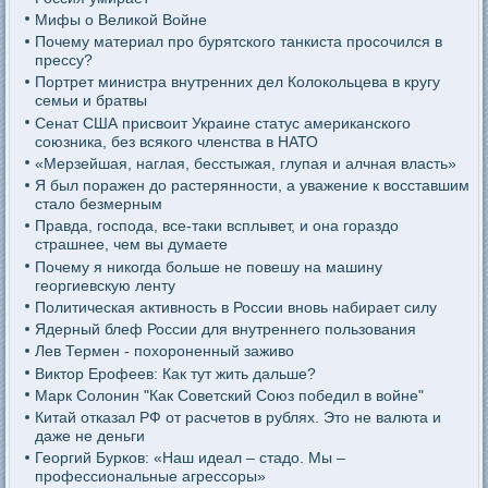
Мифы о Великой Войне
Почему материал про бурятского танкиста просочился в
прессу?
Портрет министра внутренних дел Колокольцева в кругу
семьи и братвы
Сенат США присвоит Украине статус американского
союзника, без всякого членства в НАТО
«Мерзейшая, наглая, бесстыжая, глупая и алчная власть»
Я был поражен до растерянности, а уважение к восставшим
стало безмерным
Правда, господа, все-таки всплывет, и она гораздо
страшнее, чем вы думаете
Почему я никогда больше не повешу на машину
георгиевскую ленту
Политическая активность в России вновь набирает силу
Ядерный блеф России для внутреннего пользования
Лев Термен - похороненный заживо
Виктор Ерофеев: Как тут жить дальше?
Марк Солонин "Как Советский Союз победил в войне"
Китай отказал РФ от расчетов в рублях. Это не валюта и
даже не деньги
Георгий Бурков: «Наш идеал – стадо. Мы –
профессиональные агрессоры»