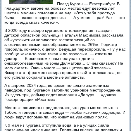
Поезд Курган — Екатеринбург. В
плацкартном вагоне на боковых местах едут девочка лет
шести и мальчик помладше на вид. «Это у тебя простуда
была, — важно говорит девочка. — А у меня — рак! Рак — это
когда всегда спать хочется».
В 2020 году в эфире курганского телевидения главврач
детской областной больницы Наталья Максимова рассказала
об «увеличении количества госпитализаций со
злокачественными новообразованиями на 26%». Педиатр
говорила, конечно, о детях. Ведущая переспросила. «Ну у нас
вообще какая-то зона такая и по взрослым, — ответила
доктор. — В основном к нам поступают дети с
онкозаболеваниями из зоны Далматова… С чем связано? Не
могу сказать. Очень много — рак щитовидной железы».
Вскоре этот фрагмент эфира пропал с сайта телеканала, но
его успели сохранить местные активисты.
А в апреле 2024 года, во время печально знаменитых
паводков, под Курганом затопило урановое месторождение.
Их здесь три, добычу ведет компания «Далур» — «дочка»
Госкорпорации «Росатом».
Местные активисты предполагают, что уран могло смыть в
Тобол, и теперь питьевая вода — якобы источник радиации. И
люди вдруг вспомнили, что живут на урановых полях.
К 9 мая из Кургана отступила вода, а на улицах сияла
праздничная иллюминация. Гирлянды висели на деревьях и