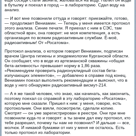
еще соседи стали звонить, жаловаться на воду. Налил он воды
в бутылку и поехал в город — в лабораторию. Сдал воду на
анализ.
— И вот мне позвонили оттуда и говорят: приезжайте, готово,
— продолжает Вениамин. — Теперь у меня имеется протокол
этого анализа. Синие печати. Я приехал с ним в СЭС, там
областной врач, она говорит: не моя компетенция, а есть
организация по всяким радиоактивным службам. Ё-моё,
радиоактивным! От «Росатома».
Протокол анализа, о котором говорит Вениамин, подписан
врачом Центра гигиены и эпидемиологии Курганской области.
Он сообщает, что в воде из артезианской скважины «общая
бета-активность» превышает норму в 1,86 раза.
«Рекомендуем проверить радионуклидный состав бета-
излучающих элементов», — добавлено в справке под конец.
Вениамин поехал выполнять рекомендации и выяснил, что в
воде у него обнаружен радиоактивный висмут-214.
— А я же такой человек, что знаю, как начинать, как закончить,
поэтому поехал со справкой в эту лабораторию «Росатома»,
которую мне сказали. Пришел к ним: у меня, говорю, есть
протокольчик. Они взяли, посмотрели, сделали копию.
Смотрят — он уже зарегистрирован в реестре. Они при мне
позвонили куда-то и говорят: а ты зачем дал ему протокол, кто
тебе разрешил, почему ты нам не позвонил? И дальше — все,
молчок. И никакой бумажки от них у меня не осталось. Есть
только протокол из лаборатории.