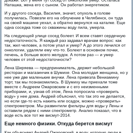
докажи. Вот у меня тут сосед от онкологии умер. Осталась
Наташка, жена его с сыном. Он работал энергетиком.
И у другого соседа, Василия, значит, опухоль в голове
получилась. Повезли его на облучение в Челябинск, он туда
на своей машине уехал, а обратно вернулся на каталке. Еще
одна соседка тоже со скважины воду пила, умерла.
На следующей улице сосед болеет. И всем ставят сердечную
недостаточность. Я каждый раз задавал врачам вопрос: как
так, жил человек, а потом упал и умер? А до этого лечился от
онкологии, удаляли ему что-то. Болеют в основном почки,
печень, а больше всего желудок. А потом раз — и умер
человек от этой недостаточности?
Лена Ширяева — предприниматель, держит небольшой
ресторан и магазинчик в Шумихе. Она молодая женщина, но у
нее уже две маленькие внучки. Лена привезла Вениамину
торт, так мы познакомились. В Шумиху мы приехали тоже
вместе с Андреем Ожаровским и с его неизменными
приборами, и, узнав об этом, Лена попросила «проверить
воду» у нее дома. Андрей объяснил, что так это не делается,
но если где-то есть накипь или осадок, можно «проверить»
спектрометром. Мы развинтили фильтры для воды у Лены и
оставили рядом с ними спектрометр. Анализ показал, что в
воде есть все тот же висмут-2014.
Еще немного физики. Откуда берется висмут
Как объясняет Андрей Ожаровский, в воду, которую люди в