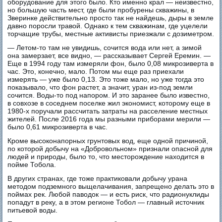
оборудование для этого было. Кто именно крал — неизвестно,
но большую часть мест, где были пробурены скважины, в
Зверинке действительно просто так не найдешь, дыры в земле
давно поросли травой. Однако к тем скважинам, где уцелели
торчащие трубы, местные активисты приезжали с дозиметром.
— Летом-то там не увидишь, сочится вода или нет, а зимой
она замерзает, все видно, — рассказывает Сергей Еремин. —
Еще в 1994 году там измеряли фон, было 0,08 микрозиверта в
час. Это, конечно, мало. Потом мы еще раз приехали
измерять — уже было 0,13. Это тоже мало, но уже тогда это
показывало, что фон растет, а значит, уран из-под земли
сочится. Воды-то под напором. И это заранее было известно,
в совхозе в соседнем поселке жил экономист, которому еще в
1980-х поручали рассчитать затраты на расселение местных
жителей. После 2016 года мы разными приборами мерили —
было 0,61 микрозиверта в час.
Кроме высоконапорных грунтовых вод, еще одной причиной,
по которой добычу на «Добровольном» признали опасной для
людей и природы, было то, что месторождение находится в
пойме Тобола.
В других странах, где тоже практиковали добычу урана
методом подземного выщелачивания, запрещено делать это в
поймах рек. Любой паводок — и есть риск, что радионуклиды
попадут в реку, а в этом регионе Тобол — главный источник
питьевой воды.