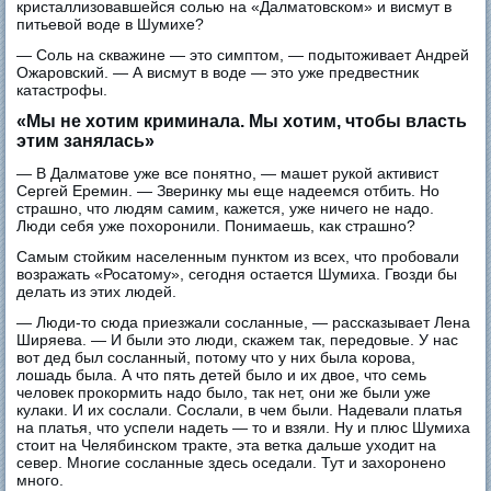
кристаллизовавшейся солью на «Далматовском» и висмут в
питьевой воде в Шумихе?
— Соль на скважине — это симптом, — подытоживает Андрей
Ожаровский. — А висмут в воде — это уже предвестник
катастрофы.
«Мы не хотим криминала. Мы хотим, чтобы власть
этим занялась»
— В Далматове уже все понятно, — машет рукой активист
Сергей Еремин. — Зверинку мы еще надеемся отбить. Но
страшно, что людям самим, кажется, уже ничего не надо.
Люди себя уже похоронили. Понимаешь, как страшно?
Самым стойким населенным пунктом из всех, что пробовали
возражать «Росатому», сегодня остается Шумиха. Гвозди бы
делать из этих людей.
— Люди-то сюда приезжали сосланные, — рассказывает Лена
Ширяева. — И были это люди, скажем так, передовые. У нас
вот дед был сосланный, потому что у них была корова,
лошадь была. А что пять детей было и их двое, что семь
человек прокормить надо было, так нет, они же были уже
кулаки. И их сослали. Сослали, в чем были. Надевали платья
на платья, что успели надеть — то и взяли. Ну и плюс Шумиха
стоит на Челябинском тракте, эта ветка дальше уходит на
север. Многие сосланные здесь оседали. Тут и захоронено
много.