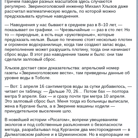
Причем паводки разных масштабов здесь случаются
регулярно. Звериноголовский инженер Михаил Хлызов даже
рассчитал математическую модель, по которой можно
предсказывать крупные наводнения.
— Наводнения у нас бывают в среднем раз в 8‒10 лет, —
показывает он графики. — Чрезвычайные — раз в сто лет. Но
то — природные, а есть еще «рукотворные», которые
предсказать нельзя. Выше по течению стоят несколько плотин
и огромное водохранилище, когда там создают запас воды,
переполнение может разрушить плотину, тогда они начинают
сброс воды. В этот раз наводнение таким и было: они там
сделали залповый сброс.
Хлызов достает свои доказательства: апрельский номер
газеты «Звериноголовские вести», там приведены данные об
уровне воды в Тоболе.
— Вот: 1 апреля 16 сантиметров воды за сутки добавилось, —
читает он таблицу. — Дальше 70, 26… Потом бах — полтора
метра 9 апреля. Бах — и сразу почти три метра 10 апреля.
Это залповый сброс был. Меня тогда из больницы выписали,
жена в Кургане была, а в Зверинке машины ходили —
принудительное выселение шло.
В новейшей истории «Росатом», вопреки увещеваниям
экологов и под собственные разъяснения о безопасности
метода, разрабатывал под Курганом два месторождения — в
Далматовском районе и в Шумихинском. Но в корпорации не