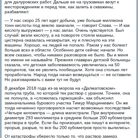
для далуровских работ. Дальше ее на грузовиках везут к
месторождениям и перед тем, как залить в скважины,
разбавляют.
— У нас скоро 25 лет идет добыча, уже больше миллиона
тонн кислоты под землю закачали, — говорит Слава. — И как
кислоту выгружают — у нас запах. Очень чувствуется. Был
случай: везли кислоту, а на повороте стояли машины,
цистерна оказалась незакрытая, ну и плеснуло на эти
машины. Хорошо, на людей не попало. Раком у нас болеют
больше всех в области. Особенно дети сейчас начали. Но
всем сказано, чтобы никаких разговоров не было. Вы и меня
по имени не называйте. Прежняя главврач детской больницы
сказала, что детская заболеваемость увеличилась на 50
процентов, так ее уволить пообещали. Хотя она столько лет
проработала. Народ тогда начал возмущаться — ее оставили.
Но разговаривать с вами тут не будут.
В декабре 2018 года из-за мороза на «Далматовском»
лопнула труба, по которой тек раствор с ураном. Точнее, она
не лопнула, а «сложилась гармошкой», как объяснял
замначальника бурового участка Тимур Марцинкевич. Он же
тогда нечаянно проговорился насчет возможных последствий:
«Четыре километра — длина магистрали. При внутреннем
диаметре 293 миллиметра в среднем больше 200 кубометров
раствора в трубе. Если бы произошел, как пишут в интернете,
прорыв, разрыв, то все бы 200 кубометров просто вылились».
От катастрофы уберегло только то, что раствор замерз.