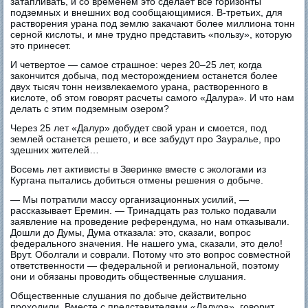
затапливать, и со временем это сделает все горизонты
подземных и внешних вод сообщающимися. В-третьих, для
растворения урана под землю закачают более миллиона тонн
серной кислоты, и мне трудно представить «пользу», которую
это принесет.
И четвертое — самое страшное: через 20‒25 лет, когда
закончится добыча, под месторождением останется более
двух тысяч тонн неизвлекаемого урана, растворенного в
кислоте, об этом говорят расчеты самого «Далура». И что нам
делать с этим подземным озером?
Через 25 лет «Далур» добудет свой уран и смоется, под
землей останется решето, и все забудут про Зауралье, про
здешних жителей…
Восемь лет активисты в Зверинке вместе с экологами из
Кургана пытались добиться отмены решения о добыче.
— Мы потратили массу организационных усилий, —
рассказывает Еремин. — Тринадцать раз только подавали
заявление на проведение референдума, но нам отказывали.
Дошли до Думы, Дума отказала: это, сказали, вопрос
федерального значения. Не нашего ума, сказали, это дело!
Врут. Оболгали и соврали. Потому что это вопрос совместной
ответственности — федеральной и региональной, поэтому
они и обязаны проводить общественные слушания.
Общественные слушания по добыче действительно
проходили. Вместе с представителями «Далура», говорит