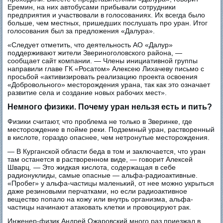
Еремин, на них автобусами прибывали сотрудники
предприятия и участвовали в голосованиях. Их всегда было
больше, чем местных, пришедших послушать про уран. Итог
голосования был за предложения «Далура».
«Следует отметить, что деятельность АО «Далур»
поддерживают жители Звериноголовского района, —
сообщает сайт компании. — Члены инициативной группы
направили главе ГК «Росатом» Алексею Лихачеву письмо с
просьбой «активизировать реализацию проекта освоения
«Добровольного» месторождения урана, так как это означает
развитие села и создание новых рабочих мест».
Немного физики. Почему уран нельзя есть и пить?
Физики считают, что проблема не только в Зверинке, где
месторождение в пойме реки. Подземный уран, растворенный
в кислоте, гораздо опаснее, чем нетронутые месторождения.
— В Курганской области беда в том и заключается, что уран
там останется в растворенном виде, — говорит Алексей
Шварц. — Это жидкая кислота, содержащая в себе
радионуклиды, самые опасные — альфа-радиоактивные.
«Пробег» у альфа-частицы маленький, от нее можно укрыться
даже резиновыми перчатками, но если радиоактивное
вещество попало на кожу или внутрь организма, альфа-
частицы начинают атаковать клетки и провоцируют рак.
Инженер-физик Андрей Ожаровский много раз приезжал в