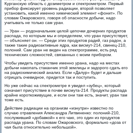
Курганскую область с дозиметром и спектрометром. Первый
прибор фиксирует уровень радиации, второй позволяет
установить, какой именно химический элемент «фонит». По
словам Ожаровского, говоря об опасности добычи, надо
учитывать не только сам уран.
— Уран — родоначальник целой цепочки дочерних продуктов
распада, по которым мы и определяем, что уран присутствует,
— объясняет он. — Среди этих продуктов радий, газ радон, а
также такие радиоактивные ядра, как висмут-214, свинец-210,
полоний. Сам уран не виден на спектрограмме, есть ряд
технических сложностей, связанных с моим прибором.
Чтобы увидеть присутствие именно урана, надо на местах
добычи накопать стаканчик этой землицы и задорого сдать его
на радиохимический анализ. Если «Далур» будет и дальше
отрицать очевидное, придется так и поступить.
Но уже сейчас на спектрометре я увидел «зубец», который
означает присутствие в почве висмута-214. Продукты распада
крайне короткоживущие, и если они там есть, значит, уран там
тоже есть.
Действие радиации на организм «изнутри» известно по
случаю отравления Александра Литвиненко: полоний-210,
послуживший «добавкой» к его чаю, это один из продуктов
распада урана. По словам Ожаровского, формально «доза от
чая была относительно небольшой».