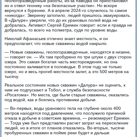
геологоразведочные работы, из-за паводка он приостановил
их и отвел технику «на безопасные участки». Но вскоре
вернулся к бурению. А в апреле 2024-го случилось то самое
«никогда»: Зверинку затопило, людей пришлось эвакуировать.
В «Далуре» уверяли, что до их урановых полей вода не
добралась. Активист Сергей Еремин говорит: если и правда не
добралась, то всего на полметра, судя по уровню воды.
Николай Афанасьев отлично знает местность, и он
предполагает, что новые скважины водой накрыло.
— Новые скважины, геологоразведочные, находятся в низине,
— говорит он. — Их там пробурено по три штуки с двух сторон
озера. Это самая богатая часть месторождения, но она
постоянно заливается в половодье. В этом году не только
озеро, но и весь прогиб местности залит, а это 500 метров на
тысячу.
Реальное состояние новых скважин «Далура» не оценить, к
ним не подпускают и Тобол, и служба безопасности
«Росатома». Но места, где были старые скважины, оказались
под водой, как и боялись противники добычи.
— Во-первых, воды уранового тела на глубине около 400
метров находятся под давлением, что послужило причиной
отказа в добыче в советские времена, — резюмирует Еремин.
— Тогда уже был представлен расчет затрат на переселение
людей, но в итоге от планов отказались. Во-вторых, тысячи
пробуренных скважин в пойме реки будет и дальше