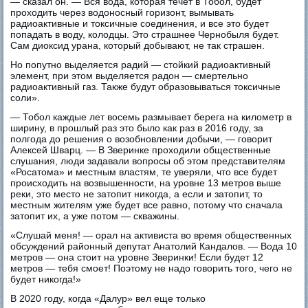
— сказал он. — Вся вода, которая течет в Тобол, будет
проходить через водоносный горизонт, вымывать
радиоактивные и токсичные соединения, и все это будет
попадать в воду, колодцы. Это страшнее Чернобыля будет.
Сам диоксид урана, который добывают, не так страшен.
Но попутно выделяется радий — стойкий радиоактивный
элемент, при этом выделяется радон — смертельно
радиоактивный газ. Также будут образовываться токсичные
соли».
— Тобол каждые лет восемь размывает берега на километр в
ширину, в прошлый раз это было как раз в 2016 году, за
полгода до решения о возобновлении добычи, — говорит
Алексей Шварц. — В Зверинке проходили общественные
слушания, люди задавали вопросы об этом представителям
«Росатома» и местным властям, те уверяли, что все будет
происходить на возвышенности, на уровне 13 метров выше
реки, это место не затопит никогда, а если и затопит, то
местным жителям уже будет все равно, потому что сначала
затопит их, а уже потом — скважины.
«Слушай меня! — орал на активиста во время общественных
обсуждений районный депутат Анатолий Кандалов. — Вода 10
метров — она стоит на уровне Зверинки! Если будет 12
метров — тебя смоет! Поэтому не надо говорить того, чего не
будет никогда!»
В 2020 году, когда «Далур» вел еще только