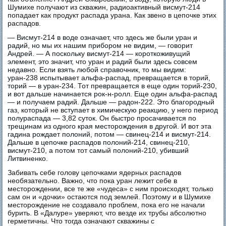
Шумихе получают из скважин, радиоактивный висмут-214
попадает как продукт распада урана. Как звено в цепочке этих
распадов.
— Висмут-214 в воде означает, что здесь же были уран и
радий, но мы их нашим прибором не видим, — говорит
Андрей. — А поскольку висмут-214 — короткоживущий
элемент, это значит, что уран и радий были здесь совсем
недавно. Если взять любой справочник, то мы видим:
уран-238 испытывает альфа-распад, превращается в торий,
торий — в уран-234. Тот превращается в еще один торий-230,
и вот дальше начинается рок-н-ролл. Еще один альфа-распад
— и получаем радий. Дальше — радон-222. Это благородный
газ, который не вступает в химическую реакцию, у него период
полураспада — 3,82 суток. Он быстро просачивается по
трещинам из одного края месторождения в другой. И вот эта
гадина рождает полоний, потом — свинец-214 и висмут-214.
Дальше в цепочке распадов полоний-214, свинец-210,
висмут-210, а потом тот самый полоний-210, убивший
Литвиненко.
Забивать себе голову цепочками ядерных распадов
необязательно. Важно, что пока уран лежит себе в
месторождении, все те же «чудеса» с ним происходят, только
сам он и «дочки» остаются под землей. Поэтому и в Шумихе
месторождение не создавало проблем, пока его не начали
бурить. В «Далуре» уверяют, что везде их трубы абсолютно
герметичны. Что тогда означают скважины с