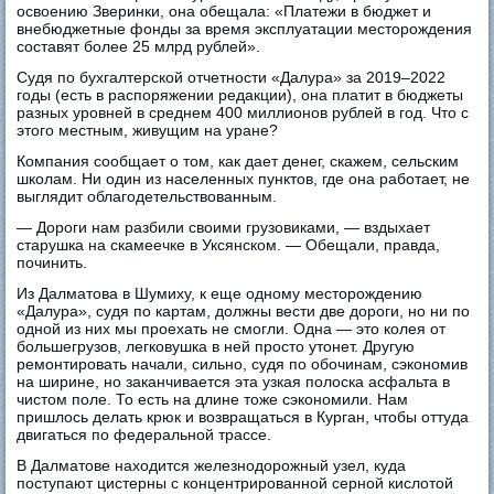
освоению Зверинки, она обещала: «Платежи в бюджет и
внебюджетные фонды за время эксплуатации месторождения
составят более 25 млрд рублей».
Судя по бухгалтерской отчетности «Далура» за 2019‒2022
годы (есть в распоряжении редакции), она платит в бюджеты
разных уровней в среднем 400 миллионов рублей в год. Что с
этого местным, живущим на уране?
Компания сообщает о том, как дает денег, скажем, сельским
школам. Ни один из населенных пунктов, где она работает, не
выглядит облагодетельствованным.
— Дороги нам разбили своими грузовиками, — вздыхает
старушка на скамеечке в Уксянском. — Обещали, правда,
починить.
Из Далматова в Шумиху, к еще одному месторождению
«Далура», судя по картам, должны вести две дороги, но ни по
одной из них мы проехать не смогли. Одна — это колея от
большегрузов, легковушка в ней просто утонет. Другую
ремонтировать начали, сильно, судя по обочинам, сэкономив
на ширине, но заканчивается эта узкая полоска асфальта в
чистом поле. То есть на длине тоже сэкономили. Нам
пришлось делать крюк и возвращаться в Курган, чтобы оттуда
двигаться по федеральной трассе.
В Далматове находится железнодорожный узел, куда
поступают цистерны с концентрированной серной кислотой