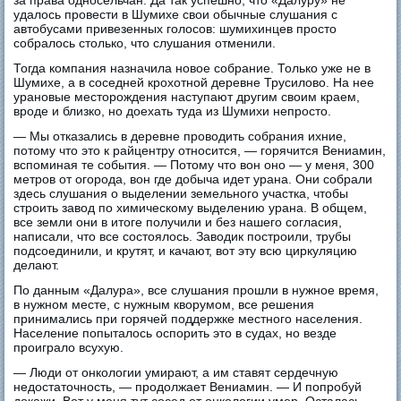
за права односельчан. Да так успешно, что «Далуру» не
удалось провести в Шумихе свои обычные слушания с
автобусами привезенных голосов: шумихинцев просто
собралось столько, что слушания отменили.
Тогда компания назначила новое собрание. Только уже не в
Шумихе, а в соседней крохотной деревне Трусилово. На нее
урановые месторождения наступают другим своим краем,
вроде и близко, но доехать туда из Шумихи непросто.
— Мы отказались в деревне проводить собрания ихние,
потому что это к райцентру относится, — горячится Вениамин,
вспоминая те события. — Потому что вон оно — у меня, 300
метров от огорода, вон где добыча идет урана. Они собрали
здесь слушания о выделении земельного участка, чтобы
строить завод по химическому выделению урана. В общем,
все земли они в итоге получили и без нашего согласия,
написали, что все состоялось. Заводик построили, трубы
подсоединили, и крутят, и качают, вот эту всю циркуляцию
делают.
По данным «Далура», все слушания прошли в нужное время,
в нужном месте, с нужным кворумом, все решения
принимались при горячей поддержке местного населения.
Население попыталось оспорить это в судах, но везде
проиграло всухую.
— Люди от онкологии умирают, а им ставят сердечную
недостаточность, — продолжает Вениамин. — И попробуй