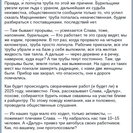
Правда, и лопнула труба по этой же причине. Бурильщики
увезли куски льда с ураном, дальнейшая их судьба
неизвестна, общественности сообщили только то, что успел
сказать Марцинкевич: труба попалась некачественная, будем
разбираться с поставщиками, последствий нет.
— Там бывают прорывы, — усмехается Слава, тоже,
напомним, бурильщик. — Кто работает, те это сразу видят, мы
же ездим, проверяем. В тот раз, когда прорвало на четырех
километрах, труба просто лопнула. Рабочие приехали, все эти
трубы убрали и на базе у себя выложили, вся эта желтая
жидкость там таяла. А дальше — через деревню и в речку,
наверное, куда еще? А так трубы текут постоянно. Там, где
прорывы были, земля голая, как выжженная. На одно из таких
мест мы поехали замерять радиацию, с нами две женщины
были. Прибор как заорал, что опасность, они к дороге
помчались.
Как будет происходить сворачивание работ (и будет ли) в
2025 году, неизвестно. Пока, рассказывает Слава, «Далур»,
похоже, собирается бурить новые скважины на участке ближе
к райцентру. По этому поводу компания, как и положено,
проводила общественные слушания.
— Из наших туда мало кто ходил, только активисты, —
пожимает плечами Слава. — Ну набралось нас там 10‒15
человек. А «Далур» привез три автобуса своих работников.
Как, по-вашему, они проголосовали?