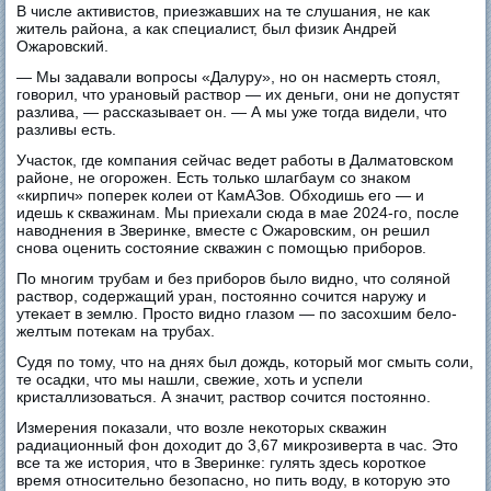
В числе активистов, приезжавших на те слушания, не как
житель района, а как специалист, был физик Андрей
Ожаровский.
— Мы задавали вопросы «Далуру», но он насмерть стоял,
говорил, что урановый раствор — их деньги, они не допустят
разлива, — рассказывает он. — А мы уже тогда видели, что
разливы есть.
Участок, где компания сейчас ведет работы в Далматовском
районе, не огорожен. Есть только шлагбаум со знаком
«кирпич» поперек колеи от КамАЗов. Обходишь его — и
идешь к скважинам. Мы приехали сюда в мае 2024-го, после
наводнения в Зверинке, вместе с Ожаровским, он решил
снова оценить состояние скважин с помощью приборов.
По многим трубам и без приборов было видно, что соляной
раствор, содержащий уран, постоянно сочится наружу и
утекает в землю. Просто видно глазом — по засохшим бело-
желтым потекам на трубах.
Судя по тому, что на днях был дождь, который мог смыть соли,
те осадки, что мы нашли, свежие, хоть и успели
кристаллизоваться. А значит, раствор сочится постоянно.
Измерения показали, что возле некоторых скважин
радиационный фон доходит до 3,67 микрозиверта в час. Это
все та же история, что в Зверинке: гулять здесь короткое
время относительно безопасно, но пить воду, в которую это