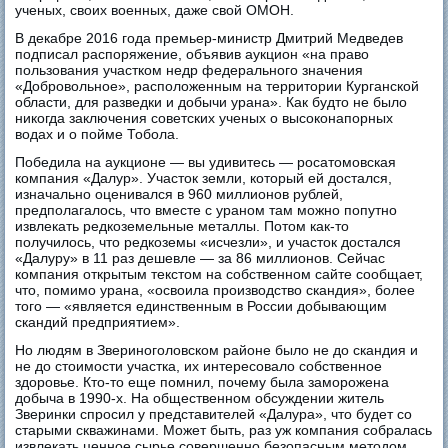
ученых, своих военных, даже свой ОМОН.
В декабре 2016 года премьер-министр Дмитрий Медведев
подписал распоряжение, объявив аукцион «на право
пользования участком недр федерального значения
«Добровольное», расположенным на территории Курганской
области, для разведки и добычи урана». Как будто не было
никогда заключения советских ученых о высоконапорных
водах и о пойме Тобола.
Победила на аукционе — вы удивитесь — росатомовская
компания «Далур». Участок земли, который ей достался,
изначально оценивался в 960 миллионов рублей,
предполагалось, что вместе с ураном там можно попутно
извлекать редкоземельные металлы. Потом как-то
получилось, что редкоземы «исчезли», и участок достался
«Далуру» в 11 раз дешевле — за 86 миллионов. Сейчас
компания открытым текстом на собственном сайте сообщает,
что, помимо урана, «освоила производство скандия», более
того — «является единственным в России добывающим
скандий предприятием».
Но людям в Звериноголовском районе было не до скандия и
не до стоимости участка, их интересовало собственное
здоровье. Кто-то еще помнил, почему была заморожена
добыча в 1990-х. На общественном обсуждении житель
Зверинки спросил у представителей «Далура», что будет со
старыми скважинами. Может быть, раз уж компания собралась
извлекать ценное сырье совершенно безопасным методом,