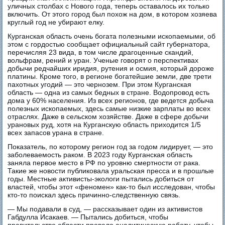
уличных столбах с Нового года, теперь оставалось их только
включить. От этого город был похож на дом, в котором хозяева
круглый год не убирают елку.
Курганская область очень богата полезными ископаемыми, об
этом с гордостью сообщает официальный сайт губернатора,
перечисляя 23 вида, в том числе драгоценные скандий,
вольфрам, рений и уран. Ученые говорят о перспективах
добычи редчайших иридия, рутения и осмия, который дороже
платины. Кроме того, в регионе богатейшие земли, две трети
пахотных угодий — это чернозем. При этом Курганская
область — одна из самых бедных в стране. Водопровод есть
дома у 60% населения. Из всех регионов, где ведется добыча
полезных ископаемых, здесь самые низкие зарплаты во всех
отраслях. Даже в сельском хозяйстве. Даже в сфере добычи
урановых руд, хотя на Курганскую область приходится 1/5
всех запасов урана в стране.
Показатель, по которому регион год за годом лидирует, — это
заболеваемость раком. В 2023 году Курганская область
заняла первое место в РФ по уровню смертности от рака.
Такие же новости публиковала уральская пресса и в прошлые
годы. Местные активисты-экологи пытались добиться от
властей, чтобы этот «феномен» как-то был исследован, чтобы
кто-то поискал здесь причинно-следственную связь.
— Мы подавали в суд, — рассказывает один из активистов
Габдулла Исакаев. — Пытались добиться, чтобы