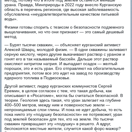
метод, потому что в итоге под землей останется меньше
урана. Правда, Минприроды в 2022 году внесло Курганскую
область в перечень регионов, где высокая заболеваемость
обусловлена «неудовлетворительным качеством питьевой
воды».
Физики готовы спорить с тезисом о безопасности подземного
выщелачивания, но что они признают — это самый дешевый
метод.
— Бурят тысячи скважин, — объясняет курганский активист
Алексей Шварц, молодой физик. — В одни скважины заливают
серную кислоту, через другие выкачивают раствор с ураном и
гонят его в так называемый бассейн. Дальше этот раствор
окисляют нитритом натрия. И выпадает осадок — желтый
порошок, это и есть уран. Его отправляют на обогатительные
предприятия, потом все это идет на завод по производству
ядерного топлива в Подмосковье.
Другой активист, лидер курганских коммунистов Сергей
Еремин, в целом согласен с тем, что такая добыча, как
описывают в «Росатоме», могла бы считаться безопасной. В
теории. Геология здесь такая, что уран залегает на глубине
400‒500 метров, между ним и поверхностью земли —
непроницаемые слои глины. И пока не идет добыча, то есть
пока никто эту «подушку безопасности» не потревожит, уран
под землей безопасен для тех, кто на земле. Но тысячи
скважин превращают эту «подушку» в решето. А вдруг,
беспокоятся местные жители, случится какой форс-мажор?