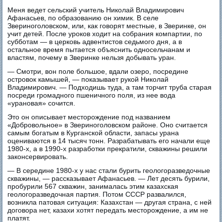
Меня ведет сельский учитель Николай Владимирович
Афанасьев, по образованию он химик. В селе
Звериноголовском, или, как говорят местные, в Зверинке, он
учит детей. После уроков ходит на собрания компартии, по
субботам — в церковь адвентистов седьмого дня, а в
остальное время пытается объяснить односельчанам и
властям, почему в Зверинке нельзя добывать уран.
— Смотри, вон поле большое, вдали озеро, посредине
островок камышей, — показывает рукой Николай
Владимирович. — Подходишь туда, а там торчит труба старая
посреди громадного пшеничного поля, из нее вода
«урановая» сочится.
Это он описывает месторождение под названием
«Добровольное» в Звериноголовском районе. Оно считается
самым богатым в Курганской области, запасы урана
оцениваются в 14 тысяч тонн. Разрабатывать его начали еще
1980-х, а в 1990-х разработки прекратили, скважины решили
законсервировать.
— В середине 1980-х у нас стали бурить геологоразведочные
скважины, — рассказывает Афанасьев. — Лет десять бурили,
пробурили 567 скважин, занималась этим казахская
геологоразведочная партия. Потом СССР развалился,
возникла патовая ситуация: Казахстан — другая страна, с ней
договора нет, казахи хотят передать месторождение, а им не
платят.