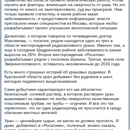
правительство области провело аналитическую работу, чтобы
изучить все факторы, влияющие на смертность от рака. Но это
почему-то никого не заинтересовало, суд мы проиграли. Нам
только привели статистику, в каком районе какая
заболеваемость, и предоставили информацию: власти
пригласили неких специалистов из Москвы, которые якобы
разрабатывают проект улучшения экологической ситуации.
Далматово, о котором говорила по телевидению доктор
Максимова, — поселок, рядом находится одно из трех в
области месторождений радиоактивного урана. Именно там, а
еще в соседнем Шадринском районе заболеваемость раком
выросла на 26%. Второе месторождение «Росатом»
разрабатывает рядом с поселком Шумиха. Третье, возле села
Звериноголовского, оставалось неохваченным до 2016 года.
Есть много страшных историй об урановых рудниках. В
Курганской области уран добывают без рудников и шахт,
методом подземного выщелачивания.
Сами добытчики характеризуют его как абсолютно
безопасный: солевой раствор, в котором растворен уран,
выкачивают из скважин по якобы невероятно качественным
пластиковым трубам, не трубы — огурчики. И все это так
герметично, что ни один радионуклид не просочится в среду
обитания местных жителей.
Уран — ценнейшее сырье, ни капли не должно пропасть. И
даже, добавляют в «Росатоме», полезный, можно сказать,