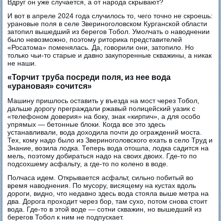
Вдруг он уже случается, а от народа скрывают?
И вот в апреле 2024 года случилось то, чего точно не скроешь:
урановые поля в селе Звериноголовском Курганской области
затопил вышедший из берегов Тобол. Умолчать о наводнении
было невозможно, поэтому риторика представителей
«Росатома» поменялась. Да, говорили они, затопило. Но
только чьи-то старые и давно закупоренные скважины, а никак
не наши.
«Торчит труба посреди поля, из нее вода
«урановая» сочится»
Машину пришлось оставить у въезда на мост через Тобол,
дальше дорогу преграждали ржавый полицейский уазик с
«телефоном доверия» на боку, знак «кирпич», а для особо
упрямых — бетонные блоки. Когда все это здесь
устанавливали, вода доходила почти до ограждений моста.
Тех, кому надо было из Звериноголовского ехать в село Труд и
Знание, возила лодка. Теперь вода отошла, лодка садится на
мель, поэтому добираться надо на своих двоих. Где-то по
подсохшему асфальту, а где-то по колено в воде.
Полчаса идем. Открывается асфальт, сильно побитый во
время наводнения. По мусору, висящему на кустах вдоль
дороги, видно, что недавно здесь вода стояла выше метра на
два. Дорога проходит через бор, там сухо, потом снова стоит
вода. Где-то в этой воде — сотни скважин, но вышедший из
берегов Тобол к ним не подпускает.