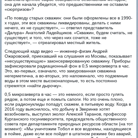
она для начала убедится, что предшественники не оставили
«сюрпризов»?
«По поводу старых скважин: они были оформлены все в 1990-
х годах, эти все скважины ликвидированы, делать с ними
нечего, их не существует», — ответил представитель
«Далура» Анатолий Ладейщиков. «Скважин, будем считать, не
существует, и того, что через них сочится, тоже не
существует», — отреагировал местный житель.
Следующий кадр видео — инженер-физик Андрей
Ожаровский, приехавший на слушания из Москвы, показывает
«несуществующую» законсервированную скважину. Приборы
зафиксировали радиационный фон в 0,5 микрозиверта в час.
Это, во-первых, означало, что замурованная скважина
негерметична, а во-вторых, это напоминало, что подземные
воды в этом месте высоконапорные, то есть постоянно
стремятся «найти дырочку».
0,5 микрозиверта в час — это немного, если просто гулять
рядом, а потом еще и помыть сапоги. Но это очень плохо,
если радионуклиды попадут, скажем, в питьевую воду. Когда в
2016 году выяснилось, что добычу в Зверинке хотят
возобновить, выступил эколог Алексей Таранов, профессор
Курганского госуниверситета, председатель общественного
совета при департаменте природных ресурсов области (на тот
момент): «Мы уничтожим Тобол и все водоемы, находящиеся
в пойме, даже если все пойдет в штатном режиме без аварий,