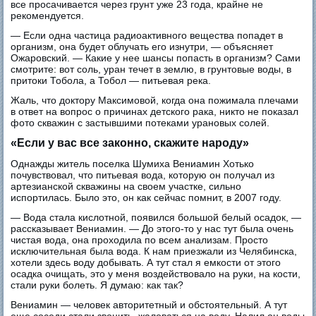
все просачивается через грунт уже 23 года, крайне не
рекомендуется.
— Если одна частица радиоактивного вещества попадет в
организм, она будет облучать его изнутри, — объясняет
Ожаровский. — Какие у нее шансы попасть в организм? Сами
смотрите: вот соль, уран течет в землю, в грунтовые воды, в
притоки Тобола, а Тобол — питьевая река.
Жаль, что доктору Максимовой, когда она пожимала плечами
в ответ на вопрос о причинах детского рака, никто не показал
фото скважин с застывшими потеками урановых солей.
«Если у вас все законно, скажите народу»
Однажды житель поселка Шумиха Вениамин Хотько
почувствовал, что питьевая вода, которую он получал из
артезианской скважины на своем участке, сильно
испортилась. Было это, он как сейчас помнит, в 2007 году.
— Вода стала кислотной, появился большой белый осадок, —
рассказывает Вениамин. — До этого-то у нас тут была очень
чистая вода, она проходила по всем анализам. Просто
исключительная была вода. К нам приезжали из Челябинска,
хотели здесь воду добывать. А тут стал я емкости от этого
осадка очищать, это у меня воздействовало на руки, на кости,
стали руки болеть. Я думаю: как так?
Вениамин — человек авторитетный и обстоятельный. А тут