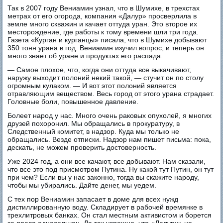
Так в 2007 году Вениамин узнал, что в Шумихе, в трехстах
метрах от его огорода, компания «Далур» просверлила в
земле много скважин и качает оттуда уран. Это второе их
месторождение, где работы к тому времени шли три года.
Газета «Курган и курганцы» писала, что в Шумихе добывают
350 тонн урана в год. Вениамин изучил вопрос, и теперь он
много знает об уране и продуктах его распада.
— Самое плохое, что, когда они оттуда все выкачивают,
наружу выходит полоний некий такой, — стучит он по столу
огромным кулаком. — И вот этот полоний является
отравляющим веществом. Весь город от этого урана страдает.
Головные боли, повышенное давление.
Болеет народ у нас. Много очень раковых опухолей, я многих
друзей похоронил. Мы обращались в прокуратуру, в
Следственный комитет, в надзор. Куда мы только не
обращались. Везде отписки. Надзор нам пишет письма: пока,
дескать, не можем проверить достоверность.
Уже 2024 год, а они все качают, все добывают. Нам сказали,
что все это под присмотром Путина. Ну какой тут Путин, он тут
при чем? Если вы у нас законно, тогда вы скажите народу,
чтобы мы убирались. Дайте денег, мы уедем.
С тех пор Вениамин запасает в доме для всех нужд
дистиллированную воду. Складирует в рабочей времянке в
трехлитровых банках. Он стал местным активистом и борется