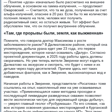
— Понятие «доза» изначально было рассчитано на внешнее
облучение, в основном на гамма-излучения, — продолжает
Ожаровский. — Считается, что та же доза, полученная за счет
альфа-излучений, опаснее в 20 раз. Если бы то же количество
полония лежало на теле, человек мог получить
радиоактивный ожог, но остаться живым. Тот эффект был
обусловлен тем, что он получил внутреннее облучение.
«Там, где прорывы были, земля, как выжженная»
Помните, что говорила доктор Максимова о росте
заболеваемости раком? В Далматовском районе, который она
упомянула, добыча урана идет уже 23 года, это первое
месторождение, которое начал осваивать «Далур». Согласно
проектной документации, в 2025 году работы здесь должны
сворачивать. Но уже теперь жители Зверинки могут ездить в
Далматово на экскурсии и смотреть, что будет с ними и их
детьми через пару десятилетий. Причем здесь нет таких
добавочных факторов, как в Зверинке, высоконапорных вод и
паводков.
Начиная работы в Зверинке, представители «Росатома» тоже
ссылались на опыт, накопленный ими на уже осваиваемых
участках. «Применяющаяся нами методика проходки и
последующей ликвидации разведочных скважин позволяет
вести экологически чистую для окружающей среды добычу»,
— уверял главный геолог «Русбурмаша». По его словам, «за
всю историю освоения урановых месторождений в Курганской
области не было зафиксировано ни одного ЧП». Этот тезис