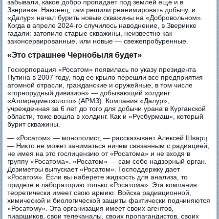
забывали, какое добро пропадает под землей еще и в
Зверинке. Наконец, там решили реанимировать добычу, и
«Далур» начал бурить новые скважины на «Добровольном».
Когда в апреле 2024-го случилось наводнение, в Зверинке
гадали: затопило старые скважины, неизвестно как
законсервированные, или новые — свежепробуренные.
«Это страшнее Чернобыля будет»
Госкорпорация «Росатом» появилась по указу президента
Путина в 2007 году, под ее крыло перешли все предприятия
атомной отрасли, гражданские и оружейные, в том числе
«горнорудный дивизион» — добывающий холдинг
«Атомредметзолото» (АРМЗ). Компания «Далур»,
учрежденная за 6 лет до того для добычи урана в Курганской
области, тоже вошла в холдинг. Как и «Русбурмаш», который
бурит скважины.
— «Росатом» — монополист, — рассказывает Алексей Шварц.
— Никто не может заниматься ничем связанным с радиацией,
не имея на это гослицензию от «Росатома» и не входя в
группу «Росатома». «Росатом» — сам себе надзорный орган.
Дозиметры выпускает «Росатом». Господдержку дает
«Росатом». Если вы наберете жидкость для анализа, то
придете в лабораторию только «Росатома». Эта компания
теоретически имеет свою армию. Войска радиационной,
химической и биологической защиты фактически подчиняются
«Росатому». Эта организация имеет своих агентов,
пиарщиков, свои телеканалы, своих пропагандистов, своих