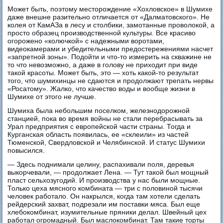
Может быть, поэтому месторождение «Хохловское» в Шумихе
даже внешне разительно отличается от «Далматовского». Не
колея от КамАЗа в лесу и столбики, замотанные проволокой, а
просто образец производственной культуры. Все красиво
огорожено «колючкой» с надежными воротами,
видеокамерами и убедительными предостережениями насчет
«запретной зоны». Подойти и что-то измерить на скважине не
то что невозможно, а даже в голову не приходит при виде
такой красоты. Может быть, это — хоть какой-то результат
того, что шумихинцы не сдаются и продолжают трепать нервы
«Росатому». Жалко, что качество воды и вообще жизни в
Шумихе от этого не лучше.
Шумиха была небольшим поселком, железнодорожной
станцией, пока во время войны не стали перебрасывать за
Урал предприятия с европейской части страны. Тогда и
Курганская область появилась, ее «склеили» из частей
Тюменской, Свердловской и Челябинской. И статус Шумихи
повысился.
— Здесь поднимали целину, распахивали поля, деревья
выкорчевали, — продолжает Лена. — Тут такой был мощный
пласт сельхозугодий. И производства у нас были мощные.
Только цеха мясного комбината — три с половиной тысячи
человек работало. Он накрылся, когда там хотели сделать
рейдерский захват, подрезали им поставки мяса. Был еще
хлебокомбинат, изумительные пряники делал. Швейный цех
работал огромадный. Был маслокомбинат. Там такие торты