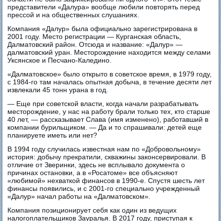
представители «Далура» вообще любили повторять перед
прессой и на общественных слушаниях.
Компания «Далур» была официально зарегистрирована в
2001 году. Место регистрации — Курганская область,
Далматовский район. Отсюда и название: «Далур» —
далматовский уран. Месторождение находится между селами
Уксянское и Песчано-Каледино.
«Далматовское» было открыто в советское время, в 1979 году,
с 1984-го там началась опытная добыча, в течение десяти лет
извлекали 45 тонн урана в год.
— Еще при советской власти, когда начали разрабатывать
месторождение, у нас на работу брали только тех, кто старше
40 лет, — рассказывает Слава (имя изменено), работавший в
компании бурильщиком. — Да и то спрашивали: детей еще
планируете иметь или нет?
В 1994 году случилась известная нам по «Добровольному»
история: добычу прекратили, скважины законсервировали. В
отличие от Зверинки, здесь не всплывало документа о
причинах остановки, а в «Росатоме» все объясняют
«любимой» нехваткой финансов в 1990-е. Спустя шесть лет
финансы появились, и с 2001-го специально учрежденный
«Далур» начал работы на «Далматовском».
Компания позиционирует себя как один из ведущих
налогоплательщиков Зауралья. В 2017 году, приступая к