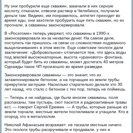
Ну они пробурили еще скважин, закачали в них серную
кислоту, откачали, отвезли раствор в Челябинск, получили
деньги там. Видимо, им понравилось, аппетит приходит во
время еды, они захотели пробурить еще пять скважин, но их
прогнали, а скважины законсервировали.
В «Росатоме» теперь уверяют, что скважины в 1990-х
законсервировали из-за нехватки денег. На самом деле,
поступить так пришлось «в связи со сложностями подземного
выщелачивания» в этом месте. Еще советские геологи дали
заключение: «Добровольное» отличается тем, что здесь воды
под землей высоконапорные, высота «уранового» фонтана,
который будет бить из скважины, может достигать 40 метров.
Однажды такое ЧП произошло во время разведки.
Законсервировали скважины — это значит, что их
затампонировали бетоном, а на торчащие из земли трубы
прикрутили заглушки. Насколько старательно делали это 30
лет назад, что стало с бетоном с тех пор, теперь не поймешь.
— Теперь и не найдешь, где были многие скважины, поля
распаханы, там пустырь, скот пасется и радиоактивные травы
ест, — говорит Сергей Еремин. — А трубы, которые раньше из
земли торчали, местные жители поспиливали и утащили. Кто в
огород, кто в металлолом.
Николай Афанасьев возражает: не таскали местные ничего.
Это геологи трубы раскручивали и продавали, у них и