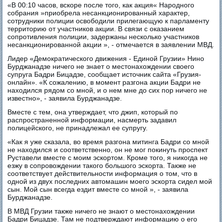
«В 00:10 часов, вскоре после того, как акция« Народного
собрания »приобрела несанкционированный характер,
сотрудники полиции освободили прилегающую к парламенту
территорию от участников акции. В связи с оказанием
сопротивления полиции, задержаны несколько участников
несанкционированной акции », - отмечается в заявлении МВД.
Лидер «Демократического движения - Единой Грузии» Нино
Бурджанадзе ничего не знает о местонахождении своего
супруга Бадри Бицадзе, сообщает источник сайта «Грузия-
онлайн». «К сожалению, в момент разгона акции Бадри не
находился рядом со мной, и о нем мне до сих пор ничего не
известно», - заявила Бурджанадзе.
Вместе с тем, она утверждает, что джип, который по
распространенной информации, насмерть задавил
полицейского, не принадлежал ее супругу.
«Как я уже сказала, во время разгона митинга Бадри со мной
не находился и соответственно, он не мог покинуть проспект
Руставели вместе с моим эскортом. Кроме того, я никогда не
езжу в сопровождении такого большого эскорта. Также не
соответствует действительности информация о том, что в
одной из двух последних автомашин моего эскорта сидел мой
сын. Мой сын всегда ездит вместе со мной », - заявила
Бурджанадзе.
В МВД Грузии также ничего не знают о местонахождении
Бадри Бицадзе. Там не подтверждают информацию о его