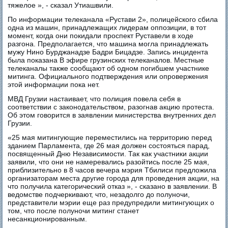
тяжелое », - сказал Утиашвили.
По информации телеканала «Рустави 2», полицейского сбила
одна из машин, принадлежащих лидерам оппозиции, в тот
момент, когда они покидали проспект Руставели в ходе
разгона. Предполагается, что машина могла принадлежать
мужу Нино Бурджанадзе Бадри Бицадзе. Запись инцидента
была показана В эфире грузинских телеканалов. Местные
телеканалы также сообщают об одном погибшем участнике
митинга. Официального подтверждения или опровержения
этой информации пока нет.
МВД Грузии настаивает, что полиция повела себя в
соответствии с законодательством, разогнав акцию протеста.
Об этом говорится в заявлении министерства внутренних дел
Грузии.
«25 мая митингующие переместились на территорию перед
зданием Парламента, где 26 мая должен состояться парад,
посвященный Дню Независимости. Так как участники акции
заявили, что они не намеревались разойтись после 25 мая,
приблизительно в 8 часов вечера мэрия Тбилиси предложила
организаторам места другие города для проведения акции, на
что получила категорический отказ », - сказано в заявлении. В
ведомстве подчеркивают, что, незадолго до полуночи,
представители мэрии еще раз предупредили митингующих о
том, что после полуночи митинг станет
несанкционированным.