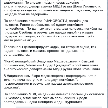
задержании. По словам главы информационно-
аналитического департамента МВД Грузии Шоты Утиашвили,
«по факту наезда на полицейского ведется следствие, однако
Бицадзе пока не задержан».
По сообщению агенства РИАНОВОСТИ, погибли два
человека. Ранее сообщалось об одном погибшем
полицейском. По данным агентства, два человека погибли на
площади Свободы в результате наезда одной из машин
лидеров оппозиции, на большой скорости выезжающей с
места разгона акции.
Телеканалы демонстрируют кадры, на которых видно, как
падает человек, и машины проносятся дальше, не
останавливаясь.
"Погиб полицейский Владимир Масхурашвили и бывший
полицейский, 54-летний Нодар Цхададзе", - сообщил глава
аналитического департамента МВД Грузии Шота Утиашвили.
В Национальном бюро медэкспертизы подтвердили, что в
течение ночи поступили тела двух погибших "с
повреждениями в результате наезда автотранспортного
средства".
По сообщению МВД, на данный момент в больницах остаются
37 человек, в том числе восемь полицейских. Среди
пострадавших - одна женщина и один журналист.