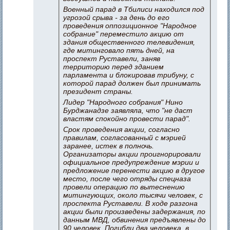
Военный парад в Тбилиси находился под
угрозой срыва - за день до его
проведения оппозиционное "Народное
собрание" переместило акцию от
здания общественного телевидения,
где митинговало пять дней, на
проспект Руставели, заняв
территорию перед зданием
парламента и блокировав трибуну, с
которой парад должен был принимать
президент страны.
Лидер "Народного собрания" Нино
Бурджанадзе заявляла, что "не даст
властям спокойно провести парад".
Срок проведения акции, согласно
правилам, согласованный с мэрией
заранее, истек в полночь.
Организаторы акции проигнорировали
официальное предупреждение мэрии и
предложение перенести акцию в другое
место, после чего отряды спецназа
провели операцию по вытеснению
митингующих, около тысячи человек, с
проспекта Руставели. В ходе разгона
акции были произведены задержания, по
данным МВД, обвинения предъявлены до
90 человек. Погибли два человека, в