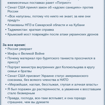
ежемесячных поставках ракет «Пэтриот»
Сенат США принял закон об «адских санкциях» против
России
«Все напуганы, потому что никто не знает, за кем они
придут»
Атакованы НПЗ в Самарской области и на Кубани
Таджикистан: краткая справка
Крымский мост повреждён после атаки украинских дронов
За все время:
Россия умирает
Мифы о Великой Войне
Почему материал про бурятского танкиста просочился в
прессу?
Портрет министра внутренних дел Колокольцева в кругу
семьи и братвы
Сенат США присвоит Украине статус американского
союзника, без всякого членства в НАТО
«Мерзейшая, наглая, бесстыжая, глупая и алчная власть»
Я был поражен до растерянности, а уважение к восставшим
стало безмерным
Правда, господа, все-таки всплывет, и она гораздо
страшнее, чем вы думаете