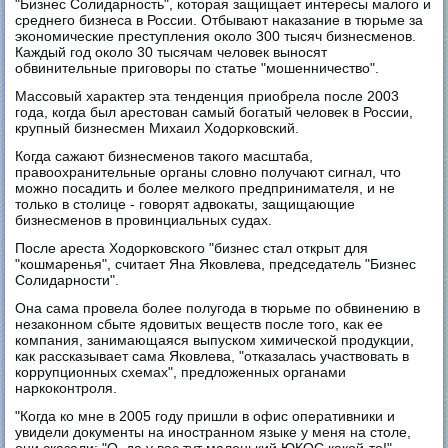
"Бизнес Солидарность", которая защищает интересы малого и
среднего бизнеса в России. Отбывают наказание в тюрьме за
экономические преступления около 300 тысяч бизнесменов.
Каждый год около 30 тысячам человек выносят
обвинительные приговоры по статье "мошенничество".
Массовый характер эта тенденция приобрела после 2003
года, когда был арестован самый богатый человек в России,
крупный бизнесмен Михаил Ходорковский.
Когда сажают бизнесменов такого масштаба,
правоохранительные органы словно получают сигнал, что
можно посадить и более мелкого предпринимателя, и не
только в столице - говорят адвокаты, защищающие
бизнесменов в провинциальных судах.
После ареста Ходорковского "бизнес стал открыт для
"кошмаренья", считает Яна Яковлева, председатель "Бизнес
Солидарности".
Она сама провела более полугода в тюрьме по обвинению в
незаконном сбыте ядовитых веществ после того, как ее
компания, занимающаяся выпуском химической продукции,
как рассказывает сама Яковлева, "отказалась участвовать в
коррупционных схемах", предложенных органами
наркоконтроля.
"Когда ко мне в 2005 году пришли в офис оперативники и
увидели документы на иностранном языке у меня на столе,
они сказали: "О, да у вас тут маленький ЮКОС какой-то!", -