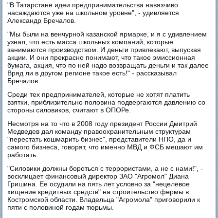
"В Татарстане идеи предпринимательства навязчиво
насаждаются уже на школьном уровне", - удивляется
Александр Бречалов.
"Мы были на венчурной казанской ярмарке, и я с удивлением
узнал, что есть масса школьных компаний, которые
занимаются производством. И деньги привлекают, выпуская
акции. И они прекрасно понимают, что такое эмиссионная
бумага, акция, что по ней надо возвращать деньги и так далее
Вряд ли в другом регионе такое есть!" - рассказывал
Бречалов.
Среди тех предпринимателей, которые не хотят платить
взятки, приблизительно половина подвергаются давлению со
стороны силовиков, считают в ОПОРе.
Несмотря на то что в 2008 году президент России Дмитрий
Медведев дал команду правоохранительным структурам
"перестать кошмарить бизнес", представители НПО, да и
самого бизнеса, говорят, что именно МВД и ФСБ мешают им
работать.
"Силовики должны бороться с террористами, а не с нами!", -
восклицает финансовый директор ЗАО "Агромол" Диана
Гришина. Ее осудили на пять лет условно за "нецелевое
хищение кредитных средств" на строительство фермы в
Костромской области. Владельца "Агромола" приговорили к
пяти с половиной годам тюрьмы.