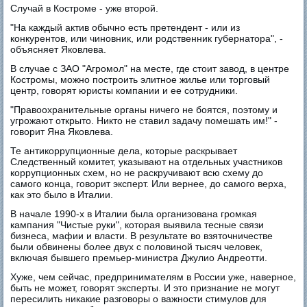
Случай в Костроме - уже второй.
"На каждый актив обычно есть претендент - или из
конкурентов, или чиновник, или родственник губернатора", -
объясняет Яковлева.
В случае с ЗАО "Агромол" на месте, где стоит завод, в центре
Костромы, можно построить элитное жилье или торговый
центр, говорят юристы компании и ее сотрудники.
"Правоохранительные органы ничего не боятся, поэтому и
угрожают открыто. Никто не ставил задачу помешать им!" -
говорит Яна Яковлева.
Те антикоррупционные дела, которые раскрывает
Следственный комитет, указывают на отдельных участников
коррупционных схем, но не раскручивают всю схему до
самого конца, говорит эксперт. Или вернее, до самого верха,
как это было в Италии.
В начале 1990-х в Италии была организована громкая
кампания "Чистые руки", которая выявила тесные связи
бизнеса, мафии и власти. В результате во взяточничестве
были обвинены более двух с половиной тысяч человек,
включая бывшего премьер-министра Джулио Андреотти.
Хуже, чем сейчас, предпринимателям в России уже, наверное,
быть не может, говорят эксперты. И это признание не могут
пересилить никакие разговоры о важности стимулов для