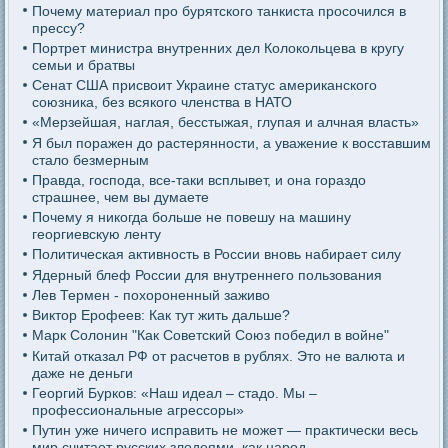
Почему материал про бурятского танкиста просочился в
прессу?
Портрет министра внутренних дел Колокольцева в кругу
семьи и братвы
Сенат США присвоит Украине статус американского
союзника, без всякого членства в НАТО
«Мерзейшая, наглая, бесстыжая, глупая и алчная власть»
Я был поражен до растерянности, а уважение к восставшим
стало безмерным
Правда, господа, все-таки всплывет, и она гораздо
страшнее, чем вы думаете
Почему я никогда больше не повешу на машину
георгиевскую ленту
Политическая активность в России вновь набирает силу
Ядерный блеф России для внутреннего пользования
Лев Термен - похороненный заживо
Виктор Ерофеев: Как тут жить дальше?
Марк Солонин "Как Советский Союз победил в войне"
Китай отказал РФ от расчетов в рублях. Это не валюта и
даже не деньги
Георгий Бурков: «Наш идеал – стадо. Мы –
профессиональные агрессоры»
Путин уже ничего исправить не может — практически весь
мир считает русских злодеями, как народ