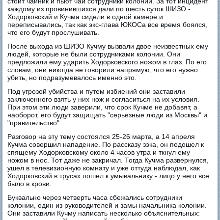
стоит чайник и пьют чай сотрудники колонии. За тот инцидент
каждому из провинившихся дали по шесть суток ШИЗО -
Ходорковский и Кучма сидели в одной камере и
переписывались, так как экс-глава ЮКОСа все время боялся,
что его будут прослушивать.
После выхода из ШИЗО Кучму вызвали двое неизвестных ему
людей, которые не были сотрудниками колонии. Они
предложили ему ударить Ходорковского ножом в глаз. По его
словам, они никогда не говорили напрямую, что его нужно
убить, но подразумевалось именно это.
Под угрозой убийства и путем избиений они заставили
заключенного взять у них нож и согласиться на их условия.
При этом эти люди заверили, что срок Кучме не добавят, а
наоборот, его будут защищать "серьезные люди из Москвы" и
"правительство".
Разговор на эту тему состоялся 25-26 марта, а 14 апреля
Кучма совершил нападение. По рассказу зэка, он подошел к
спящему Ходорковскому около 4 часов утра и ткнул ему
ножом в нос. Тот даже не закричал. Тогда Кучма развернулся,
ушел в телевизионную комнату и уже оттуда наблюдал, как
Ходорковский в трусах пошел к умывальнику - лицо у него все
было в крови.
Буквально через четверть часа сбежались сотрудники
колонии, один из руководителей и замы начальника колонии.
Они заставили Кучму написать несколько объяснительных: