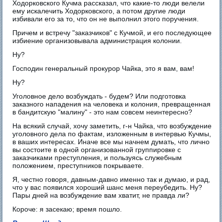
Ходорковского Кучма рассказал, что какие-то люди велели
ему искалечить Ходорковского, а потом другие люди
избивали его за то, что он не выполнил этого поручения.
Причем и встречу "заказчиков" с Кучмой, и его последующее
избиение организовывала администрация колонии.
Ну?
Господин генеральный прокурор Чайка, это я вам, вам!
Ну?
Уголовное дело возбуждать - будем? Или подготовка
заказного нападения на человека и колония, превращенная
в бандитскую "малину" - это нам совсем неинтересно?
На всякий случай, хочу заметить, г-н Чайка, что возбуждение
уголовного дела по фактам, изложенным в интервью Кучмы,
в ваших интересах. Иначе все мы начнем думать, что лично
вы состоите в одной организованной группировке с
заказчиками преступления, и пользуясь служебным
положением, преступников покрываете.
Я, честно говоря, давным-давно именно так и думаю, и рад,
что у вас появился хороший шанс меня переубедить. Ну?
Пары дней на возбуждение вам хватит, не правда ли?
Короче: я засекаю; время пошло.