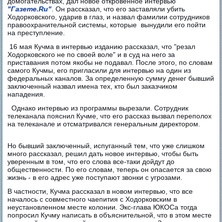
домогательствах, дал новое откровенное интервью
"Газете.Ru"
. Он рассказал, что его заставляли убить
Ходорковского, ударив в глаз, и назвал фамилии сотрудников
правоохранительной системы, которые вынудили его пойти
на преступление.
16 мая Кучма в интервью изданию рассказал, что "резал
Ходорковского не по своей воле" и в суд на него за
приставания потом якобы не подавал. После этого, по словам
самого Кучмы, его пригласили для интервью на один из
федеральных каналов. За определенную сумму денег бывший
заключенный назвал имена тех, кто был заказчиком
нападения.
Однако интервью из программы вырезали. Сотрудник
телеканала пояснил Кучме, что его рассказ вызвал переполох
на телеканале и отсматривался генеральным директором.
Но бывший заключенный, испуганный тем, что уже слишком
много рассказал, решил дать новое интервью, чтобы быть
уверенным в том, что его слова все-таки дойдут до
общественности. По его словам, теперь он опасается за свою
жизнь - в его адрес уже поступают звонки с угрозами.
В частности, Кучма рассказал в новом интервью, что все
началось с совместного чаепития с Ходорковским в
неустановленном месте колонии. Экс-глава ЮКОСа тогда
попросил Кучму написать в объяснительной, что в этом месте