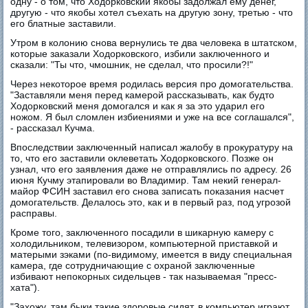
одну - о том, что Ходорковский якобы задолжал ему денег,
другую - что якобы хотел съехать на другую зону, третью - что
его блатные заставили.
Утром в колонию снова вернулись те два человека в штатском,
которые заказали Ходорковского, избили заключенного и
сказали: "Ты что, чмошник, не сделал, что просили?!"
Через некоторое время родилась версия про домогательства.
"Заставляли меня перед камерой рассказывать, как будто
Ходорковский меня домогался и как я за это ударил его
ножом. Я был сломлен избиениями и уже на все соглашался",
- рассказал Кучма.
Впоследствии заключенный написал жалобу в прокуратуру на
то, что его заставили оклеветать Ходорковского. Позже он
узнал, что его заявления даже не отправлялись по адресу. 26
июня Кучму этапировали во Владимир. Там некий генерал-
майор ФСИН заставил его снова записать показания насчет
домогательств. Делалось это, как и в первый раз, под угрозой
расправы.
Кроме того, заключенного посадили в шикарную камеру с
холодильником, телевизором, компьютерной приставкой и
матерыми зэками (по-видимому, имеется в виду специальная
камера, где сотрудничающие с охраной заключенные
избивают непокорных сидельцев - так называемая "пресс-
хата").
"Захожу, там быки такие здоровые сидят, в компьютер играют.