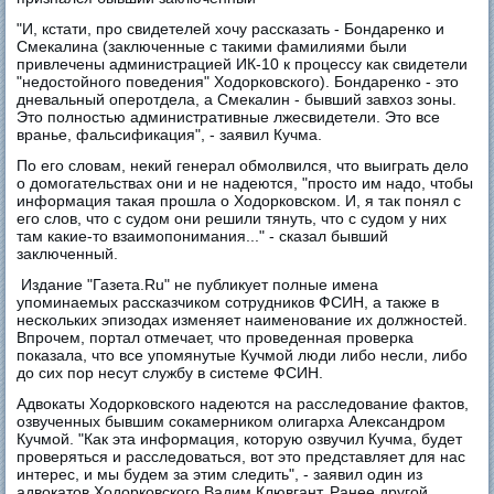
"И, кстати, про свидетелей хочу рассказать - Бондаренко и
Смекалина (заключенные с такими фамилиями были
привлечены администрацией ИК-10 к процессу как свидетели
"недостойного поведения" Ходорковского). Бондаренко - это
дневальный оперотдела, а Смекалин - бывший завхоз зоны.
Это полностью административные лжесвидетели. Это все
вранье, фальсификация", - заявил Кучма.
По его словам, некий генерал обмолвился, что выиграть дело
о домогательствах они и не надеются, "просто им надо, чтобы
информация такая прошла о Ходорковском. И, я так понял с
его слов, что с судом они решили тянуть, что с судом у них
там какие-то взаимопонимания..." - сказал бывший
заключенный.
Издание "Газета.Ru" не публикует полные имена
упоминаемых рассказчиком сотрудников ФСИН, а также в
нескольких эпизодах изменяет наименование их должностей.
Впрочем, портал отмечает, что проведенная проверка
показала, что все упомянутые Кучмой люди либо несли, либо
до сих пор несут службу в системе ФСИН.
Адвокаты Ходорковского надеются на расследование фактов,
озвученных бывшим сокамерником олигарха Александром
Кучмой. "Как эта информация, которую озвучил Кучма, будет
проверяться и расследоваться, вот это представляет для нас
интерес, и мы будем за этим следить", - заявил один из
адвокатов Ходорковского Вадим Клювгант. Ранее другой