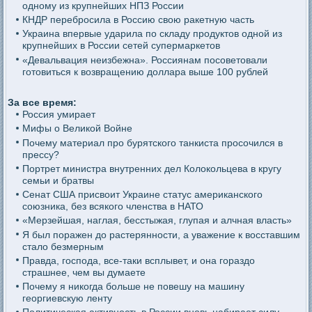
одному из крупнейших НПЗ России
КНДР перебросила в Россию свою ракетную часть
Украина впервые ударила по складу продуктов одной из
крупнейших в России сетей супермаркетов
«Девальвация неизбежна». Россиянам посоветовали
готовиться к возвращению доллара выше 100 рублей
За все время:
Россия умирает
Мифы о Великой Войне
Почему материал про бурятского танкиста просочился в
прессу?
Портрет министра внутренних дел Колокольцева в кругу
семьи и братвы
Сенат США присвоит Украине статус американского
союзника, без всякого членства в НАТО
«Мерзейшая, наглая, бесстыжая, глупая и алчная власть»
Я был поражен до растерянности, а уважение к восставшим
стало безмерным
Правда, господа, все-таки всплывет, и она гораздо
страшнее, чем вы думаете
Почему я никогда больше не повешу на машину
георгиевскую ленту