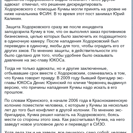
адвокат отмечал, что решение дискредитировать
Ходорковского с помощью Кучмы могли принять на уровне не
ниже начальника ФСИН. В то время этот пост занимал Юрий
Калинин.
Защита Ходорковского сразу же после инцидента
заподозрила Кучму в том, что он выполнял заказ противников
бизнесмена, целью которых было заключить их подзащитного
в одиночную камеру. После нападения Ходорковский был
переведен в одиночку, якобы для того, чтобы оградить его от
других зэков. По мнению защиты, в действительности это
было сделано для того, чтобы удобнее было оказывать
давление на экс-главу ЮКОСа.
Тогда не только адвокаты, но и другие заключенные,
отбывавшие срок вместе с Ходорковским, сомневались в том,
что Кучма говорит правду. В 2009 году бывший бригадир экс-
главы ЮКОСа Денис Юринский по кличке Червонец выдвинул
версию, что причины нападения Кучмы надо искать в его
прошлом.
По словам Юринского, в начале 2006 года в Краснокаменскую
колонию поместили человека, с которым у Кучмы за несколько
лет до того был конфликт в другой колонии. По мнению экс-
бригадира, Кучма решил напасть на Ходорковского, боясь
мести со стороны этого зэка. Как рассчитывал Кучма, на него
заведут новое уголовное дело и переведут в СИЗО.
Хотя дела так и не завели, все решилось само собой: человек,