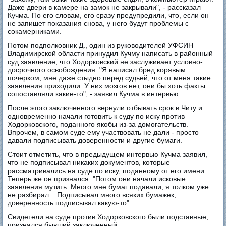
Даже двери в камере на замок не закрывали", - рассказал
Кучма. По его словам, его сразу предупредили, что, если он
не запишет показания снова, у него будут проблемы с
сокамерниками.
Потом подполковник Д., один из руководителей УФСИН
Владимирской области принудил Кучму написать в районный
суд заявление, что Ходорковский не заслуживает условно-
досрочного освобождения. "Я написал бред корявым
почерком, мне даже стыдно перед судьей, что от меня такие
заявления приходили. У них мозгов нет, они бы хоть факты
сопоставляли какие-то", - заявил Кучма в интервью.
После этого заключенного вернули отбывать срок в Читу и
одновременно начали готовить к суду по иску против
Ходорковского, поданного якобы из-за домогательств.
Впрочем, в самом суде ему участвовать не дали - просто
давали подписывать доверенности и другие бумаги.
Стоит отметить, что в предыдущем интервью Кучма заявил,
что не подписывал никаких документов, которые
рассматривались на суде по иску, поданному от его имени.
Теперь же он признался: "Потом они начали исковые
заявления мутить. Много мне бумаг подавали, я толком уже
не разбирал... Подписывал много всяких бумажек,
доверенность подписывал какую-то".
Свидетели на суде против Ходорковского были подставные,
признался бывший заключенный