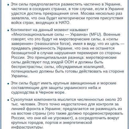
Эти силы предполагается разместить частично в Украине,
частично в соседних странах, в том случае, если в Украине
удастся достичь прекращения огня. Москва несколько раз
заявляла, что она будет категорически против присутствия
войск стран, входящих в НАТО.
Контингент на данный момент называют
«Многонациональные силы — Украина» (MFU). Военные
говорят, что это будут не миротворческие силы, а «силы
заверения» (reassurance force), имея в виду, что их цель —
придавать уверенность Украине, что она не останется
беззащитной в случае нарушения перемирия со стороны
России. Это принципиальная разница: миротворческие
силы действуют под эгидой ООН и должны быть
беспристрастны; силы, обсуждаемые коалицией,
потенциально должны быть готовы действовать на стороне
Украины.
Эти силы будут иметь крупные авиационные и морские
составляющие для защиты украинского неба и
судоходства в Черном море.
Сухопутная компонента мыслится численностью около 20
тыс. человек. Этого точно недостаточно для контроля за
линией фронта в Украине; предлагается не размещать их
на востоке страны (это также должно продемонстрировать
России, что они ей не угрожают), а сосредоточить вокруг
крупных городов, портов и энергетической
инфраструктуры.