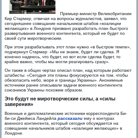
Премьер-министр Великобритании
Кир Стармер, отвечая на вопросы журналистов, заявил, что
сегодняшнее совещание начальников штабов «коалиции
желающих» в Лондоне призвано разработать план быстрого
развертывания военного контингента, который не будет по
своей сути миротворческим.
При этом разрабатывать этот план нужно «в быстром темпе»,
подчеркнул Стармер: «Мы не знаем, будет ли сделка. Я
конечно надеюсь, что будет, но вот если сделка будет, то
крайне важно, чтобы мы могли реагировать сразу».
Он также в общих чертах описал план, над которым работают
штабисты: «Сегодня эти планы фокусируются на том, чтобы
обезопасить небо, море и границы Украины». Анонимные
источники ранее описывали задачи военного контингента
союзников Украины похожим образом.
Это будут не миротворческие силы, а «силы
заверения»
Военные и дипломатические источники корреспондента Би-
би-си Джеймса Ландейла
рассказали
ему о контурах
военного контингента, который сегодня обсуждается на
совещании начальников штабов «коалиции желающих» в
Лондоне.