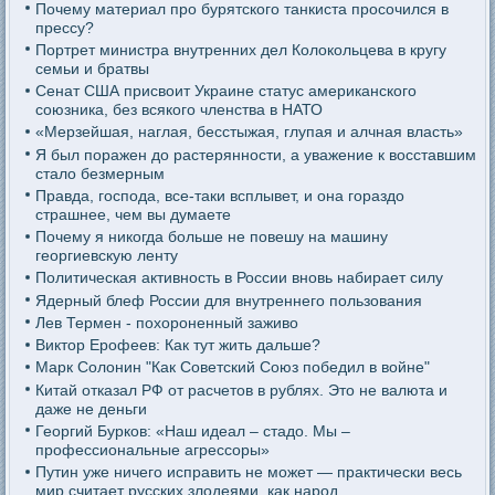
Почему материал про бурятского танкиста просочился в
прессу?
Портрет министра внутренних дел Колокольцева в кругу
семьи и братвы
Сенат США присвоит Украине статус американского
союзника, без всякого членства в НАТО
«Мерзейшая, наглая, бесстыжая, глупая и алчная власть»
Я был поражен до растерянности, а уважение к восставшим
стало безмерным
Правда, господа, все-таки всплывет, и она гораздо
страшнее, чем вы думаете
Почему я никогда больше не повешу на машину
георгиевскую ленту
Политическая активность в России вновь набирает силу
Ядерный блеф России для внутреннего пользования
Лев Термен - похороненный заживо
Виктор Ерофеев: Как тут жить дальше?
Марк Солонин "Как Советский Союз победил в войне"
Китай отказал РФ от расчетов в рублях. Это не валюта и
даже не деньги
Георгий Бурков: «Наш идеал – стадо. Мы –
профессиональные агрессоры»
Путин уже ничего исправить не может — практически весь
мир считает русских злодеями, как народ