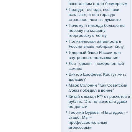
восставшим стало безмерным
Правда, господа, все-таки
всплывет, и она гораздо
страшнее, чем вы думаете
Почему я никогда больше не
повешу на машину
георгиевскую ленту
Политическая активность в
России вновь набирает силу
Ядерный блеф России для
внутреннего пользования
Лев Термен - похороненный
заживо
Виктор Ерофеев: Как тут жить
дальше?
Марк Солонин "Как Советский
Союз победил в войне"
Китай отказал РФ от расчетов в
рублях. Это не валюта и даже
не деньги
Георгий Бурков: «Наш идеал –
стадо. Мы –
профессиональные
агрессоры»