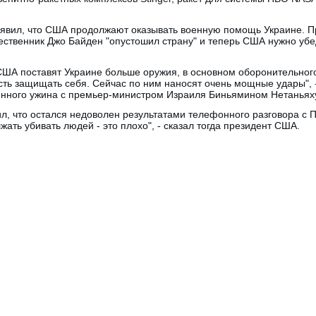
явил, что США продолжают оказывать военную помощь Украине. Пр
ественник Джо Байден "опустошил страну" и теперь США нужно убе
США поставят Украине больше оружия, в основном оборонительного
ть защищать себя. Сейчас по ним наносят очень мощные удары", 
венного ужина с премьер-министром Израиля Биньямином Нетаньях
л, что остался недоволен результатами телефонного разговора с 
жать убивать людей - это плохо", - сказал тогда президент США.