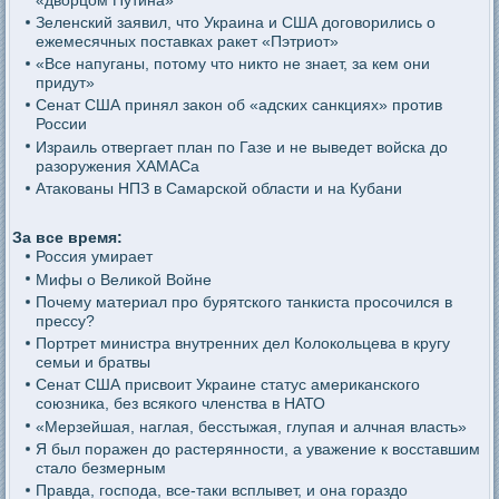
Зеленский заявил, что Украина и США договорились о
ежемесячных поставках ракет «Пэтриот»
«Все напуганы, потому что никто не знает, за кем они
придут»
Сенат США принял закон об «адских санкциях» против
России
Израиль отвергает план по Газе и не выведет войска до
разоружения ХАМАСа
Атакованы НПЗ в Самарской области и на Кубани
За все время:
Россия умирает
Мифы о Великой Войне
Почему материал про бурятского танкиста просочился в
прессу?
Портрет министра внутренних дел Колокольцева в кругу
семьи и братвы
Сенат США присвоит Украине статус американского
союзника, без всякого членства в НАТО
«Мерзейшая, наглая, бесстыжая, глупая и алчная власть»
Я был поражен до растерянности, а уважение к восставшим
стало безмерным
Правда, господа, все-таки всплывет, и она гораздо