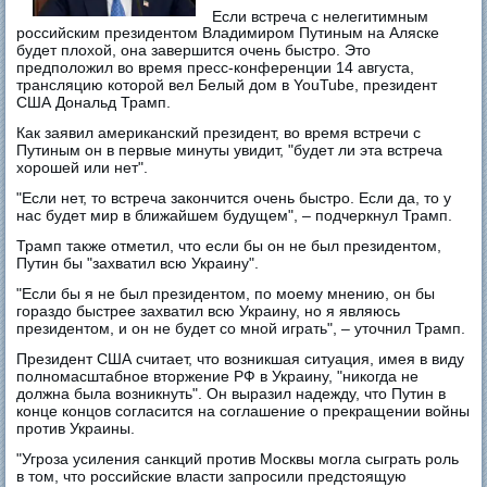
Если встреча с нелегитимным
российским президентом Владимиром Путиным на Аляске
будет плохой, она завершится очень быстро. Это
предположил во время пресс-конференции 14 августа,
трансляцию которой вел Белый дом в YouTube, президент
США Дональд Трамп.
Как заявил американский президент, во время встречи с
Путиным он в первые минуты увидит, "будет ли эта встреча
хорошей или нет".
"Если нет, то встреча закончится очень быстро. Если да, то у
нас будет мир в ближайшем будущем", – подчеркнул Трамп.
Трамп также отметил, что если бы он не был президентом,
Путин бы "захватил всю Украину".
"Если бы я не был президентом, по моему мнению, он бы
гораздо быстрее захватил всю Украину, но я являюсь
президентом, и он не будет со мной играть", – уточнил Трамп.
Президент США считает, что возникшая ситуация, имея в виду
полномасштабное вторжение РФ в Украину, "никогда не
должна была возникнуть". Он выразил надежду, что Путин в
конце концов согласится на соглашение о прекращении войны
против Украины.
"Угроза усиления санкций против Москвы могла сыграть роль
в том, что российские власти запросили предстоящую