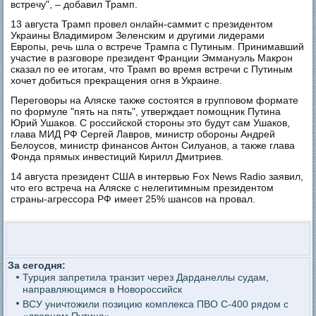
встречу", – добавил Трамп.
13 августа Трамп провел онлайн-саммит с президентом
Украины Владимиром Зеленским и другими лидерами
Европы, речь шла о встрече Трампа с Путиным. Принимавший
участие в разговоре президент Франции Эммануэль Макрон
сказал по ее итогам, что Трамп во время встречи с Путиным
хочет добиться прекращения огня в Украине.
Переговоры на Аляске также состоятся в групповом формате
по формуле "пять на пять", утверждает помощник Путина
Юрий Ушаков. С российской стороны это будут сам Ушаков,
глава МИД РФ Сергей Лавров, министр обороны Андрей
Белоусов, министр финансов Антон Силуанов, а также глава
Фонда прямых инвестиций Кирилл Дмитриев.
14 августа президент США в интервью Fox News Radio заявил,
что его встреча на Аляске с нелегитимным президентом
страны-агрессора РФ имеет 25% шансов на провал.
За сегодня:
Турция запретила транзит через Дарданеллы судам,
направляющимся в Новороссийск
ВСУ уничтожили позицию комплекса ПВО С-400 рядом с
«дворцом Путина»