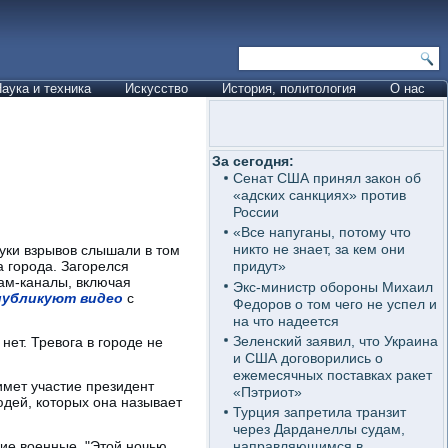
аука и техника
Искусство
История, политология
О нас
За сегодня:
Сенат США принял закон об
«адских санкциях» против
России
«Все напуганы, потому что
никто не знает, за кем они
вуки взрывов слышали в том
а города. Загорелся
придут»
ам-каналы, включая
Экс-министр обороны Михаил
публикуют видео
с
Федоров о том чего не успел и
на что надеется
Зеленский заявил, что Украина
нет. Тревога в городе не
и США договорились о
ежемесячных поставках ракет
имет участие президент
«Пэтриот»
юдей, которых она называет
Турция запретила транзит
через Дарданеллы судам,
ие военные. "Этой ночью
направляющимся в