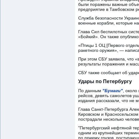
были поражены важные объек
предприятие в Тамбовском ре
Служба безопасности Украин
военные корабли, которые на
Глава Сил беспилотных систе
«Бойкий». Он также опублико
«Птицы 1 ОЦ [Первого отдель
ракетного оружия», — напис
При этом СБУ заявила, что «
результаты поражения и мас
СБУ также сообщает об удар
Удары по Петербургу
По данным
"Бумаги"
, около
рейсов, девять самолетов уш
издания рассказали, что не м
Глава Санкт-Петербурга Але
Кировском и Красносельском 
пострадали несколько челове
"Петербургский нефтяной тер
одним из крупнейших термин
по приему грузов, поступающ