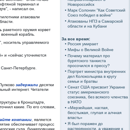
нефтяной терминал и
Новороссийск
те", - написал он.
Марк Солонин "Как Советский
Союз победил в войне"
пилотники атаковали
Атакованы НПЗ в Самарской
бласти.
области и на Кубани
ь ракетного оружия корвет
 военный корабль.
За все время:
“, носитель управляемого
Россия умирает
Мифы о Великой Войне
й» и «сейчас уточняются
Почему материал про
бурятского танкиста
просочился в прессу?
 Санкт-Петербурге.
Портрет министра внутренних
дел Колокольцева в кругу
семьи и братвы
 Пулково
задержали
десятки
Сенат США присвоит Украине
льный интернет. Читатели
статус американского
союзника, без всякого членства
в НАТО
труктуры в Кронштадте,
очнил какие. По его словам,
«Мерзейшая, наглая,
бесстыжая, глупая и алчная
власть»
айте компании
, является
Я был поражен до
иятие обеспечивает процесс
растерянности, а уважение к
 морские суда, бункеровщики