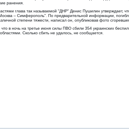
кие ранения.
стями глава так называемой "ДНР" Денис Пушилин утверждает, чт
"Москва – Симферополь". По предварительной информации, погибл
зличной степени тяжести, написал он, опубликовав фото сгоревшег
что в ночь на третье июня силы ПВО сбили 354 украинских беспило
областями. Сколько сбить не удалось, не сообщается.