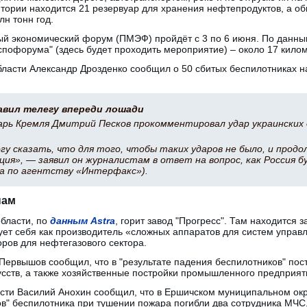
итории находится 21 резервуар для хранения нефтепродуктов, а о
лн тонн год.
й экономический форум (ПМЭФ) пройдёт с 3 по 6 июня. По данным 
пофорума" (здесь будет проходить мероприятие) – около 17 килом
ласти Александр Дрозденко сообщил о 50 сбитых беспилотниках на
авил телегу впереди лошади
арь Кремля Дмитрий Песков прокомментировал удар украинских 
огу сказать, что для того, чтобы таких ударов не было, и прод
ция», — заявил он журналистам в ответ на вопрос, как Россия 
а по агентству «Интерфакс»).
нам
области, по
данным Astra
, горит завод "Прогресс". Там находится 
ет себя как производитель «сложных аппаратов для систем управ
оров для нефтегазового сектора.
 Первышов сообщил, что в "результате падения беспилотников" по
усств, а также хозяйственные постройки промышленного предприят
ти Василий Анохин сообщил, что в Ершичском муниципальном округ
ов" беспилотника при тушении пожара погибли два сотрудника МЧС