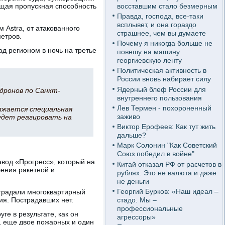
восставшим стало безмерным
бщая пропускная способность
Правда, господа, все-таки
всплывет, и она гораздо
Astra, от атакованного
страшнее, чем вы думаете
етров.
Почему я никогда больше не
д регионом в ночь на третье
повешу на машину
георгиевскую ленту
Политическая активность в
России вновь набирает силу
Ядерный блеф России для
дронов по Санкт-
внутреннего пользования
Лев Термен - похороненный
олжается специальная
заживо
будет реагировать на
Виктор Ерофеев: Как тут жить
дальше?
Марк Солонин "Как Советский
Союз победил в войне"
завод «Прогресс», который на
Китай отказал РФ от расчетов в
ления ракетной и
рублях. Это не валюта и даже
не деньги
Георгий Бурков: «Наш идеал –
страдали многоквартирный
стадо. Мы –
ия. Пострадавших нет.
профессиональные
е в результате, как он
агрессоры»
, еще двое пожарных и один