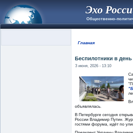
Эхо Росс
Общественно-полити
Главная
Вы здесь
Беспилотники в день
3 июня, 2026 - 13:10
Са
чи
"П
"
ле
Вл
объявлялась.
В Петербурге сегодня открыв
России Владимир Путин. Журн
гостями форума, идёт по ул
Президент Украины Владимир