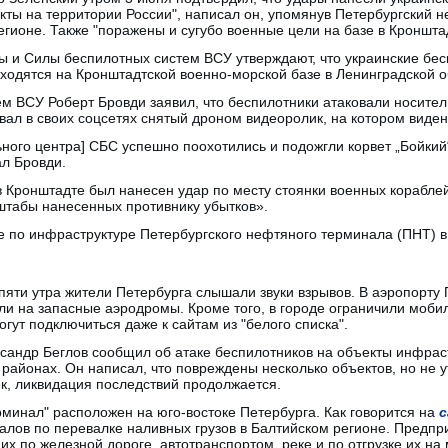
ты на территории России", написал он, упомянув Петербургский 
гионе. Также "поражены и сугубо военные цели на базе в Кронштад
ы и Силы беспилотных систем ВСУ утверждают, что украинские бес
ходятся на Кронштадтской военно-морской базе в Ленинградской о
м ВСУ Роберт Бровди заявил, что беспилотники атаковали носител
вал в своих соцсетях снятый дроном видеоролик, на котором виден
ного центра] СБС успешно поохотились и подожгли корвет „Бойкий
ал Бровди.
в Кронштадте был нанесен удар по месту стоянки военных корабле
штабы нанесенных противнику убытков».
е по инфраструктуре Петербургского нефтяного терминала (ПНТ) в
 пяти утра жители Петербурга слышали звуки взрывов. В аэропорту
ли на запасные аэродромы. Кроме того, в городе ограничили моби
огут подключиться даже к сайтам из "белого списка".
ксандр Беглов сообщил об атаке беспилотников на объекты инфрас
районах. Он написал, что повреждены несколько объектов, но не ут
к, ликвидация последствий продолжается.
минал" расположен на юго-востоке Петербурга. Как говорится на
с
алов по перевалке наливных грузов в Балтийском регионе. Предпр
их по железной дороге, автотранспортом, реке и по отгрузке их на