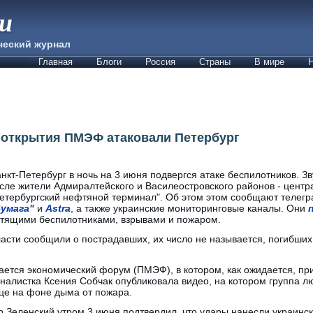
ии
ческий журнал
Главная
Блоги
Россия
Страны
В мире
Н
 открытия ПМЭФ атаковали Петербург
нкт-Петербург в ночь на 3 июня подвергся атаке беспилотников. З
сле жители Адмиралтейского и Василеостровского районов - центр
етербургский нефтяной терминал". Об этом этом сообщают телегр
Бумага"
и
Astra
, а также украинские мониторинговые каналы. Они
тящими беспилотниками, взрывами и пожаром.
асти сообщили о пострадавших, их число не называется, погибших 
ается экономический форум (ПМЭФ), в котором, как ожидается, пр
алистка Ксения Собчак опубликовала видео, на котором группа л
ице на фоне дыма от пожара.
 Зеленский утром 3 июня подтвердил, что удары нанесли украинск