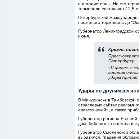
и автоцистерны. На его терр
терминала составляет 12,5 м
Петербургский международны
нефтяного терминала до "Экс
Губернатор Ленинградской об
июня.
Кремль пост
Пресс-секрет
Петербургу.
«В целом, я м
военная опера
удары (цитат
Удары по другим регио
В Мичуринске в Тамбовской 
отраслевых сайтах рекламиру
авиатехникой», а также приб
Губернатор региона Евгений
дом, библиотека и школа иск
Губернатор Смоленской облас
выразился, "падения обломк